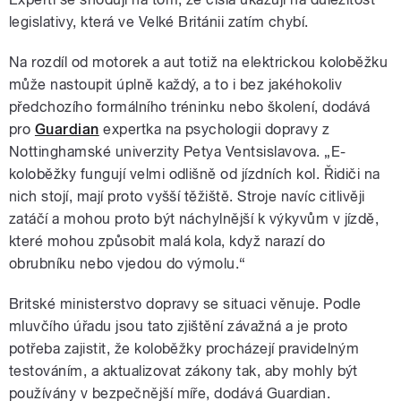
legislativy, která ve Velké Británii zatím chybí.
Na rozdíl od motorek a aut totiž na elektrickou koloběžku
může nastoupit úplně každý, a to i bez jakéhokoliv
předchozího formálního tréninku nebo školení, dodává
pro
Guardian
expertka na psychologii dopravy z
Nottinghamské univerzity Petya Ventsislavova. „E-
koloběžky fungují velmi odlišně od jízdních kol. Řidiči na
nich stojí, mají proto vyšší těžiště. Stroje navíc citlivěji
zatáčí a mohou proto být náchylnější k výkyvům v jízdě,
které mohou způsobit malá kola, když narazí do
obrubníku nebo vjedou do výmolu.“
Britské ministerstvo dopravy se situaci věnuje. Podle
mluvčího úřadu jsou tato zjištění závažná a je proto
potřeba zajistit, že koloběžky procházejí pravidelným
testováním, a aktualizovat zákony tak, aby mohly být
používány v bezpečnější míře, dodává Guardian.