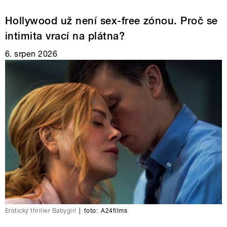
Hollywood už není sex-free zónou. Proč se
intimita vrací na plátna?
6. srpen 2026
Erotický thriller Babygirl
|
foto:
A24films