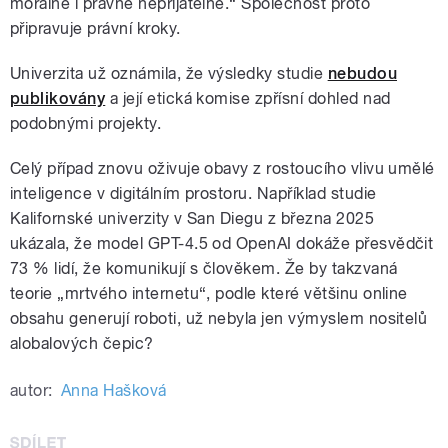
morálně i právně nepřijatelné.“ Společnost proto
připravuje právní kroky.
Univerzita už oznámila, že výsledky studie
nebudou
publikovány
a její etická komise zpřísní dohled nad
podobnými projekty.
Celý případ znovu oživuje obavy z rostoucího vlivu umělé
inteligence v digitálním prostoru. Například studie
Kalifornské univerzity v San Diegu z března 2025
ukázala, že model GPT-4.5 od OpenAI dokáže přesvědčit
73 % lidí, že komunikují s člověkem. Že by takzvaná
teorie „mrtvého internetu“, podle které většinu online
obsahu generují roboti, už nebyla jen výmyslem nositelů
alobalových čepic?
autor:
Anna Hašková