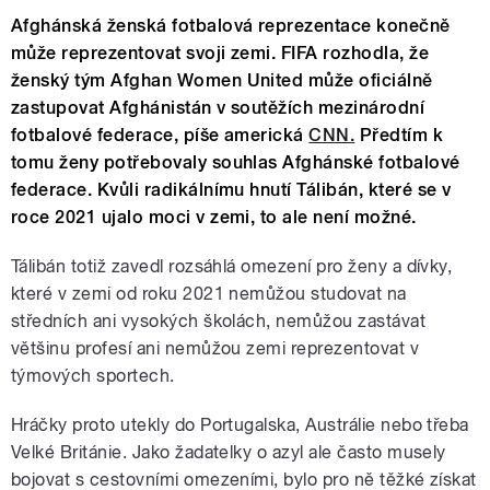
Afghánská ženská fotbalová reprezentace konečně
může reprezentovat svoji zemi. FIFA rozhodla, že
ženský tým Afghan Women United může oficiálně
zastupovat Afghánistán v soutěžích mezinárodní
fotbalové federace, píše americká
CNN.
Předtím k
tomu ženy potřebovaly souhlas Afghánské fotbalové
federace. Kvůli radikálnímu hnutí Tálibán, které se v
roce 2021 ujalo moci v zemi, to ale není možné.
Tálibán totiž zavedl rozsáhlá omezení pro ženy a dívky,
které v zemi od roku 2021 nemůžou studovat na
středních ani vysokých školách, nemůžou zastávat
většinu profesí ani nemůžou zemi reprezentovat v
týmových sportech.
Hráčky proto utekly do Portugalska, Austrálie nebo třeba
Velké Británie. Jako žadatelky o azyl ale často musely
bojovat s cestovními omezeními, bylo pro ně těžké získat