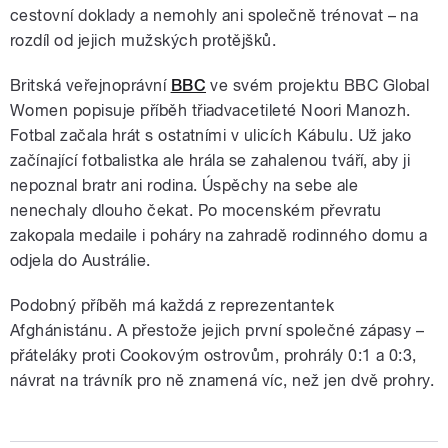
cestovní doklady a nemohly ani společně trénovat – na
rozdíl od jejich mužských protějšků.
Britská veřejnoprávní
BBC
ve svém projektu BBC Global
Women popisuje příběh třiadvacetileté Noori Manozh.
Fotbal začala hrát s ostatními v ulicích Kábulu. Už jako
začínající fotbalistka ale hrála se zahalenou tváří, aby ji
nepoznal bratr ani rodina. Úspěchy na sebe ale
nenechaly dlouho čekat. Po mocenském převratu
zakopala medaile i poháry na zahradě rodinného domu a
odjela do Austrálie.
Podobný příběh má každá z reprezentantek
Afghánistánu. A přestože jejich první společné zápasy –
přáteláky proti Cookovým ostrovům, prohrály 0:1 a 0:3,
návrat na trávník pro ně znamená víc, než jen dvě prohry.