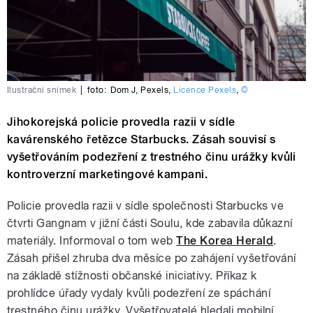
Ilustrační snímek
|
foto:
Dom J
,
Pexels
,
Licence Pexels
,
©
Jihokorejská policie provedla razii v sídle
kavárenského řetězce Starbucks. Zásah souvisí s
vyšetřováním podezření z trestného činu urážky kvůli
kontroverzní marketingové kampani.
Policie provedla razii v sídle společnosti Starbucks ve
čtvrti Gangnam v jižní části Soulu, kde zabavila důkazní
materiály. Informoval o tom web
The Korea Herald
.
Zásah přišel zhruba dva měsíce po zahájení vyšetřování
na základě stížnosti občanské iniciativy. Příkaz k
prohlídce úřady vydaly kvůli podezření ze spáchání
trestného činu urážky. Vyšetřovatelé hledali mobilní