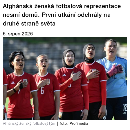
Afghánská ženská fotbalová reprezentace
nesmí domů. První utkání odehrály na
druhé straně světa
6. srpen 2026
Afhánský ženský fotbalový tým
|
foto:
Profimedia