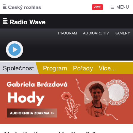
Přejít k hlavnímu obsahu
MENU
ŽIVĚ
PROGRAM
AUDIOARCHIV
KAMERY
Společnost
Program
Pořady
Více
…