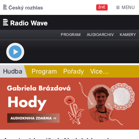
Přejít k hlavnímu obsahu
MENU
ŽIVĚ
PROGRAM
AUDIOARCHIV
KAMERY
Hudba
Program
Pořady
Více
…