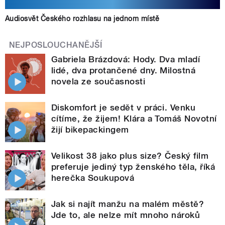
Audiosvět Českého rozhlasu na jednom místě
NEJPOSLOUCHANĚJŠÍ
Gabriela Brázdová: Hody. Dva mladí
lidé, dva protančené dny. Milostná
novela ze současnosti
Diskomfort je sedět v práci. Venku
cítíme, že žijem! Klára a Tomáš Novotní
žijí bikepackingem
Velikost 38 jako plus size? Český film
preferuje jediný typ ženského těla, říká
herečka Soukupová
Jak si najít manžu na malém městě?
Jde to, ale nelze mít mnoho nároků