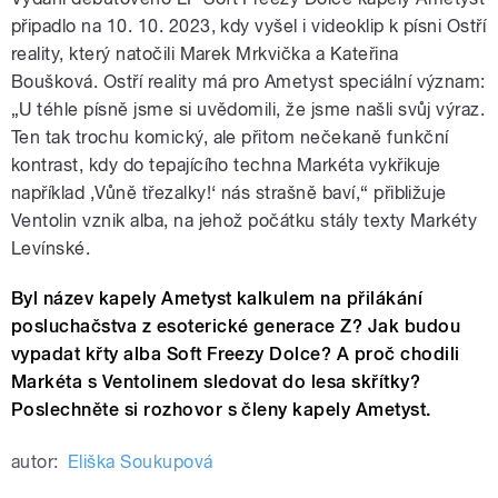
připadlo na 10. 10. 2023, kdy vyšel i videoklip k písni Ostří
reality, který natočili Marek Mrkvička a Kateřina
Boušková. Ostří reality má pro Ametyst speciální význam:
„
U téhle písně jsme si uvědomili, že jsme našli svůj výraz.
Ten tak trochu komický, ale přitom nečekaně funkční
kontrast, kdy do tepajícího techna Markéta vykřikuje
například ‚Vůně třezalky!‘ nás strašně baví,“ přibližuje
Ventolin vznik alba, na jehož počátku stály texty Markéty
Levínské.
Byl název kapely Ametyst kalkulem na přilákání
posluchačstva z esoterické generace Z? Jak budou
vypadat křty alba Soft Freezy Dolce? A proč chodili
Markéta s Ventolinem sledovat do lesa skřítky?
Poslechněte si rozhovor s členy kapely Ametyst.
autor:
Eliška Soukupová