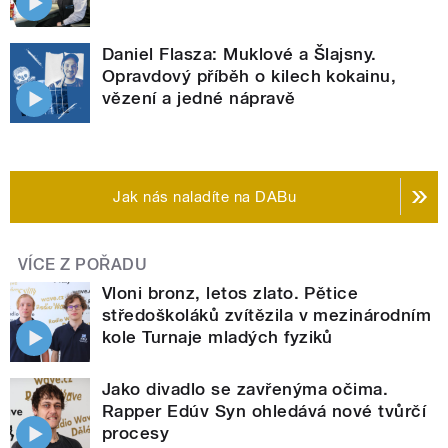
Daniel Flasza: Muklové a Šlajsny.
Opravdový příběh o kilech kokainu,
vězení a jedné nápravě
Jak nás naladíte na DABu
VÍCE Z POŘADU
Vloni bronz, letos zlato. Pětice
středoškoláků zvítězila v mezinárodním
kole Turnaje mladých fyziků
Jako divadlo se zavřenýma očima.
Rapper Edúv Syn ohledává nové tvůrčí
procesy