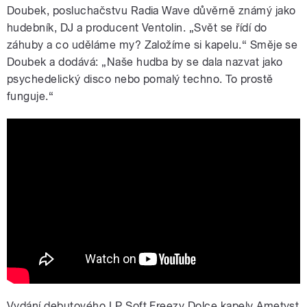
Doubek, posluchačstvu Radia Wave důvěrně známý jako
hudebník, DJ a producent Ventolin. „Svět se řídí do
záhuby a co uděláme my? Založíme si kapelu.“ Směje se
Doubek a dodává: „Naše hudba by se dala nazvat jako
psychedelický disco nebo pomalý techno. To prostě
funguje.“
Ametyst - Ostří reality official
Vydání debutového LP Soft Freezy Dolce kapely Ametyst