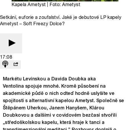
Kapela Ametyst | Foto: Ametyst
Setkání, euforie a zoufalství. Jaké je debutové LP kapely
Ametyst – Soft Freezy Dolce?
17:08
Markétu Levínskou a Davida Doubka aka
Ventolina spojuje mnohé. Kromě působení na
akademické půdě o nich odteď hodně uslyšíte ve
spojitosti s alternativní kapelou Ametyst. Společně se
Štěpánem Uherkou, Janem Hanyšem, Klárou
Doubkovou a dalšími v covidovém bezčasí stvořili
„středoškolskou kapelu, která hraje k tanci a
transdimenzionální meditaci.” Rozhovor doplnili o