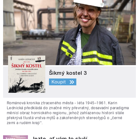
Šikmý kostel 3
Koupit
Románová kronika ztraceného města - léta 1945–1961. Karin
Lednická předkládá do značné míry převratný, dosavadní paradigma
měnící obraz hornického regionu, jehož zahlazenou historii stále
překrývá tlustá vrstva mýtů a zakořeněných stereotypů o „černé
zemi a rudém kraji“.
Jezte, ať vám to sluší