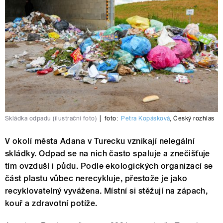
Skládka odpadu (ilustrační foto)
|
foto:
Petra Kopásková
,
Český rozhlas
V okolí města Adana v Turecku vznikají nelegální
skládky. Odpad se na nich často spaluje a znečišťuje
tím ovzduší i půdu. Podle ekologických organizací se
část plastu vůbec nerecykluje, přestože je jako
recyklovatelný vyvážena. Místní si stěžují na zápach,
kouř a zdravotní potíže.