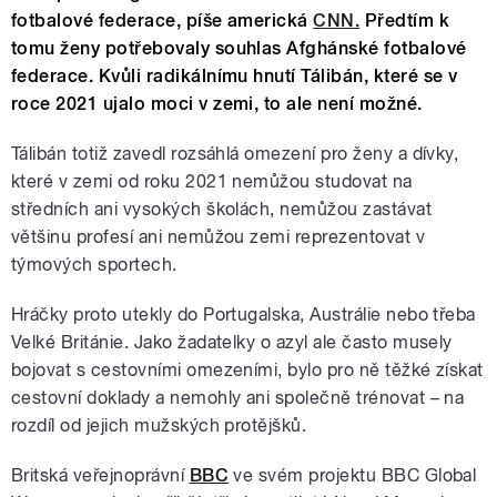
fotbalové federace, píše americká
CNN.
Předtím k
tomu ženy potřebovaly souhlas Afghánské fotbalové
federace. Kvůli radikálnímu hnutí Tálibán, které se v
roce 2021 ujalo moci v zemi, to ale není možné.
Tálibán totiž zavedl rozsáhlá omezení pro ženy a dívky,
které v zemi od roku 2021 nemůžou studovat na
středních ani vysokých školách, nemůžou zastávat
většinu profesí ani nemůžou zemi reprezentovat v
týmových sportech.
Hráčky proto utekly do Portugalska, Austrálie nebo třeba
Velké Británie. Jako žadatelky o azyl ale často musely
bojovat s cestovními omezeními, bylo pro ně těžké získat
cestovní doklady a nemohly ani společně trénovat – na
rozdíl od jejich mužských protějšků.
Britská veřejnoprávní
BBC
ve svém projektu BBC Global