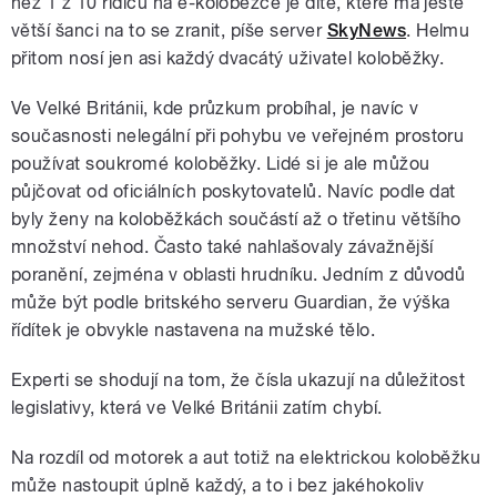
než 1 z 10 řidičů na e-koloběžce je dítě, které má ještě
větší šanci na to se zranit, píše server
SkyNews
. Helmu
přitom nosí jen asi každý dvacátý uživatel koloběžky.
Ve Velké Británii, kde průzkum probíhal, je navíc v
současnosti nelegální při pohybu ve veřejném prostoru
používat soukromé koloběžky. Lidé si je ale můžou
půjčovat od oficiálních poskytovatelů. Navíc podle dat
byly ženy na koloběžkách součástí až o třetinu většího
množství nehod. Často také nahlašovaly závažnější
poranění, zejména v oblasti hrudníku. Jedním z důvodů
může být podle britského serveru Guardian, že výška
řídítek je obvykle nastavena na mužské tělo.
Experti se shodují na tom, že čísla ukazují na důležitost
legislativy, která ve Velké Británii zatím chybí.
Na rozdíl od motorek a aut totiž na elektrickou koloběžku
může nastoupit úplně každý, a to i bez jakéhokoliv