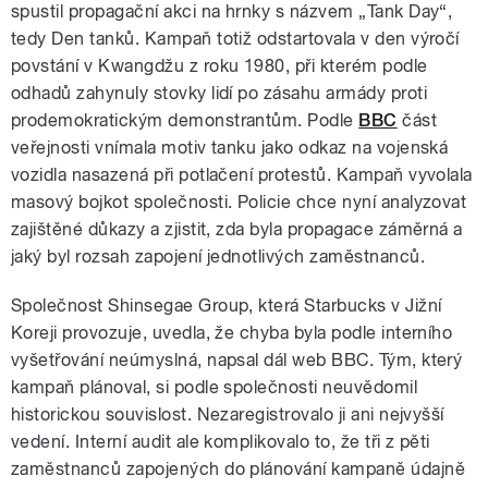
spustil propagační akci na hrnky s názvem „Tank Day“,
tedy Den tanků. Kampaň totiž odstartovala v den výročí
povstání v Kwangdžu z roku 1980, při kterém podle
odhadů zahynuly stovky lidí po zásahu armády proti
prodemokratickým demonstrantům. Podle
BBC
část
veřejnosti vnímala motiv tanku jako odkaz na vojenská
vozidla nasazená při potlačení protestů. Kampaň vyvolala
masový bojkot společnosti. Policie chce nyní analyzovat
zajištěné důkazy a zjistit, zda byla propagace záměrná a
jaký byl rozsah zapojení jednotlivých zaměstnanců.
Společnost Shinsegae Group, která Starbucks v Jižní
Koreji provozuje, uvedla, že chyba byla podle interního
vyšetřování neúmyslná, napsal dál web BBC. Tým, který
kampaň plánoval, si podle společnosti neuvědomil
historickou souvislost. Nezaregistrovalo ji ani nejvyšší
vedení. Interní audit ale komplikovalo to, že tři z pěti
zaměstnanců zapojených do plánování kampaně údajně