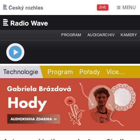
Přejít k hlavnímu obsahu
MENU
ŽIVĚ
PROGRAM
AUDIOARCHIV
KAMERY
Technologie
Program
Pořady
Více
…