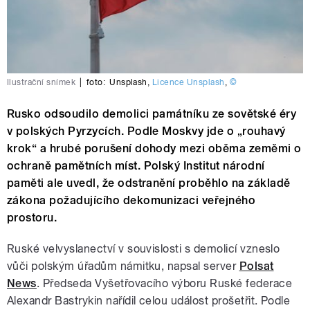
Ilustrační snímek
|
foto:
Unsplash
,
Licence Unsplash
,
©
Rusko odsoudilo demolici památníku ze sovětské éry
v polských Pyrzycích. Podle Moskvy jde o „rouhavý
krok“ a hrubé porušení dohody mezi oběma zeměmi o
ochraně pamětních míst. Polský Institut národní
paměti ale uvedl, že odstranění proběhlo na základě
zákona požadujícího dekomunizaci veřejného
prostoru.
Ruské velvyslanectví v souvislosti s demolicí vzneslo
vůči polským úřadům námitku, napsal server
Polsat
News
. Předseda Vyšetřovacího výboru Ruské federace
Alexandr Bastrykin nařídil celou událost prošetřit. Podle