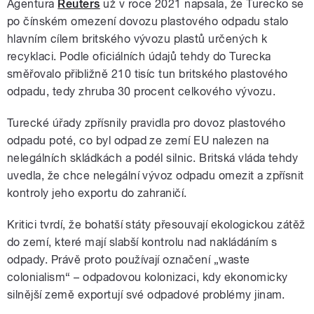
Agentura
Reuters
už v roce 2021 napsala, že Turecko se
po čínském omezení dovozu plastového odpadu stalo
hlavním cílem britského vývozu plastů určených k
recyklaci. Podle oficiálních údajů tehdy do Turecka
směřovalo přibližně 210 tisíc tun britského plastového
odpadu, tedy zhruba 30 procent celkového vývozu.
Turecké úřady zpřísnily pravidla pro dovoz plastového
odpadu poté, co byl odpad ze zemí EU nalezen na
nelegálních skládkách a podél silnic. Britská vláda tehdy
uvedla, že chce nelegální vývoz odpadu omezit a zpřísnit
kontroly jeho exportu do zahraničí.
Kritici tvrdí, že bohatší státy přesouvají ekologickou zátěž
do zemí, které mají slabší kontrolu nad nakládáním s
odpady. Právě proto používají označení „waste
colonialism“ – odpadovou kolonizaci, kdy ekonomicky
silnější země exportují své odpadové problémy jinam.