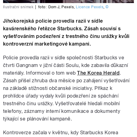
Ilustrační snímek
|
foto:
Dom J
,
Pexels
,
Licence Pexels
,
©
Jihokorejská policie provedla razii v sídle
kavárenského řetězce Starbucks. Zásah souvisí s
vyšetřováním podezření z trestného činu urážky kvůli
kontroverzní marketingové kampani.
Policie provedla razii v sídle společnosti Starbucks ve
čtvrti Gangnam v jižní části Soulu, kde zabavila důkazní
materiály. Informoval o tom web
The Korea Herald
.
Zásah přišel zhruba dva měsíce po zahájení vyšetřování
na základě stížnosti občanské iniciativy. Příkaz k
prohlídce úřady vydaly kvůli podezření ze spáchání
trestného činu urážky. Vyšetřovatelé hledali mobilní
telefony, záznamy interní komunikace a dokumenty
týkající se plánování kampaně.
Kontroverze začala v květnu, kdy Starbucks Korea