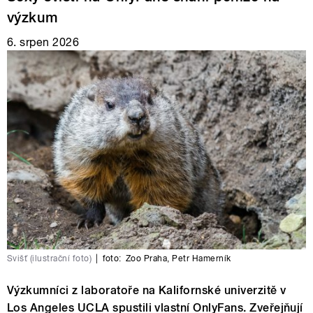
výzkum
6. srpen 2026
Svišť (ilustrační foto)
|
foto:
Zoo Praha
,
Petr Hamerník
Výzkumníci z laboratoře na Kalifornské univerzitě v
Los Angeles UCLA spustili vlastní OnlyFans. Zveřejňují