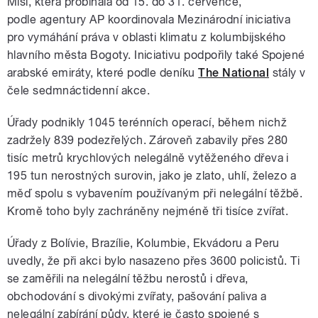
Misi, která probíhala od 15. do 31. července,
podle agentury AP koordinovala Mezinárodní iniciativa
pro vymáhání práva v oblasti klimatu z kolumbijského
hlavního města Bogoty. Iniciativu podpořily také Spojené
arabské emiráty, které podle deníku
The National
stály v
čele sedmnáctidenní akce.
Úřady podnikly 1045 terénních operací, během nichž
zadržely 839 podezřelých. Zároveň zabavily přes 280
tisíc metrů krychlových nelegálně vytěženého dřeva i
195 tun nerostných surovin, jako je zlato, uhlí, železo a
měď spolu s vybavením používaným při nelegální těžbě.
Kromě toho byly zachráněny nejméně tři tisíce zvířat.
Úřady z Bolívie, Brazílie, Kolumbie, Ekvádoru a Peru
uvedly, že při akci bylo nasazeno přes 3600 policistů. Ti
se zaměřili na nelegální těžbu nerostů i dřeva,
obchodování s divokými zvířaty, pašování paliva a
nelegální zabírání půdy, které je často spojené s