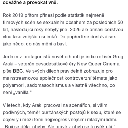
odvážně a provokativně.
Rok 2019 přitom přinesl podle statistik nejméně
filmových scén se sexuálním obsahem za posledních 50
let, následující roky nebyly jiné. 2026 ale přináší čerstvou
vlnu lascivnějších snímků. Do popředí se dostává sex
jako něco, co nás mění a baví.
Jedním z protagonistů nového hnutí je indie režisér Greg
Araki – veterán devadesátkové éry New Queer Cinema,
píše
BBC
. Ve svých dílech pravidelně zobrazuje pro
mainstreamovou společnost kontroverzní témata jako
polyamorii, sadomasochismus a vlastně všechno, co
není „vanilla.“
V letech, kdy Araki pracoval na scénářích, si všiml
podivných, téměř puritánských postojů k sexu, které se
objevily i mezi těmi nejprogresivnějšími mladými lidmi.
„Bojí se dělat chyby. Ale právě z chyb se člověk učí,“