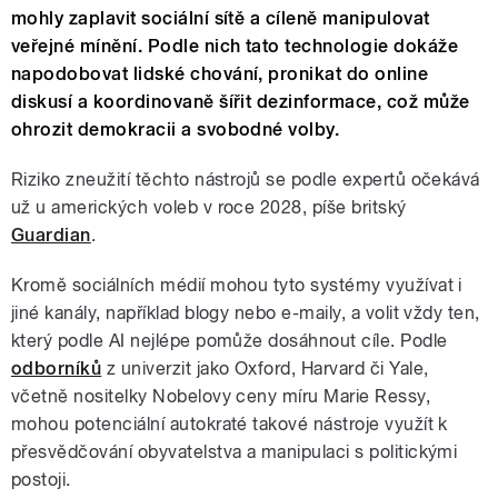
mohly zaplavit sociální sítě a cíleně manipulovat
veřejné mínění. Podle nich tato technologie dokáže
napodobovat lidské chování, pronikat do online
diskusí a koordinovaně šířit dezinformace, což může
ohrozit demokracii a svobodné volby.
Riziko zneužití těchto nástrojů se podle expertů očekává
už u amerických voleb v roce 2028, píše britský
Guardian
.
Kromě sociálních médií mohou tyto systémy využívat i
jiné kanály, například blogy nebo e-maily, a volit vždy ten,
který podle AI nejlépe pomůže dosáhnout cíle. Podle
odborníků
z univerzit jako Oxford, Harvard či Yale,
včetně nositelky Nobelovy ceny míru Marie Ressy,
mohou potenciální autokraté takové nástroje využít k
přesvědčování obyvatelstva a manipulaci s politickými
postoji.