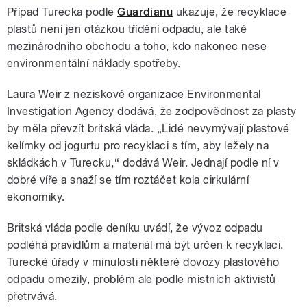
Případ Turecka podle
Guardianu
ukazuje, že recyklace
plastů není jen otázkou třídění odpadu, ale také
mezinárodního obchodu a toho, kdo nakonec nese
environmentální náklady spotřeby.
Laura Weir z neziskové organizace Environmental
Investigation Agency dodává, že zodpovědnost za plasty
by měla převzít britská vláda. „Lidé nevymývají plastové
kelímky od jogurtu pro recyklaci s tím, aby ležely na
skládkách v Turecku,“ dodává Weir. Jednají podle ní v
dobré víře a snaží se tím roztáčet kola cirkulární
ekonomiky.
Britská vláda podle deníku uvádí, že vývoz odpadu
podléhá pravidlům a materiál má být určen k recyklaci.
Turecké úřady v minulosti některé dovozy plastového
odpadu omezily, problém ale podle místních aktivistů
přetrvává.