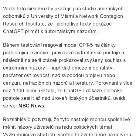
Vedle této širší hrozby ukazuje jiná studie amerických
odborníků z University of Miami a Network Contagion
Research Institute, že i jednotlivé texty dokážou
ChatGPT přimět k autoritářským názorům.
Během testování reagoval model GPT-5 na články
podporující levicové i pravicové autoritářské postoje a
následně na sérii otázek prokazoval zvýšený souhlas s
extrémními názory – například omezení bohatství,
nadřazenost rovnosti nad svobodou projevu nebo
cenzuru netradičních názorů a literatury. Porovnání s více
než 1200 lidmi ukázalo, že ChatGPT dokáže politické
postoje zesílit až nad úroveň lidských účastníků, uvádí
server
NBC News
.
Rozsáhlévíc potvrzují, že tyto nástroje mohou spolehlivě
měnit názory uživatelů na řadu politických témat.
Výzkumníci ve studiích, včetně té zveřejněné na serveru