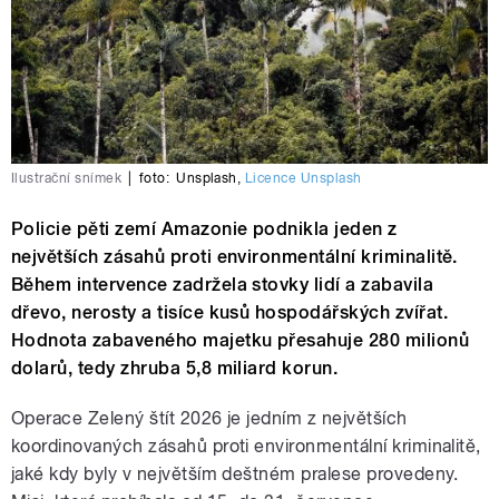
Ilustrační snímek
|
foto:
Unsplash
,
Licence Unsplash
Policie pěti zemí Amazonie podnikla jeden z
největších zásahů proti environmentální kriminalitě.
Během intervence zadržela stovky lidí a zabavila
dřevo, nerosty a tisíce kusů hospodářských zvířat.
Hodnota zabaveného majetku přesahuje 280 milionů
dolarů, tedy zhruba 5,8 miliard korun.
Operace Zelený štít 2026 je jedním z největších
koordinovaných zásahů proti environmentální kriminalitě,
jaké kdy byly v největším deštném pralese provedeny.