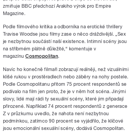
zmiňuje BBC předchozí Arakiho výrok pro Empire
Magazine.
Podle filmového kritika a odborníka na erotické thrillery
Travise Woodse jsou filmy zase o něco dráždivější. „Sex
je nezbytnou součástí naší existence. Intimní scény jsou
na stříbrném plátně důležité,
“ komentuje v
magazínu
Cosmopolitan
.
Navíc ho konečně filmaři zobrazují reálněji, než vizuálními
klišé rukou v prostěradlech nebo záběry na nohy postele.
Podle Cosmopolitanu přitom 75 procent respondentů se
podívalo na film jen proto, že je v něm hot scéna. Jinými
slovy, lidé mají rádi ty sexuální scény, které jim připadají
přirozené. Například 74 procent respondentů z generace
Z v průzkumu uvedlo, že nahota není nezbytnou
podmínkou, zatímco 90 procent se vyjádřilo, že klíčové
jsou emocionální sexuální scény, dodává Cosmopolitan.