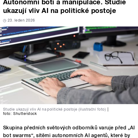
Autonomní boti a manipulace. Studie
ukazují vliv AI na politické postoje
23. leden 2026
Studie ukazují vliv AI na politické postoje (ilustrační foto)
|
foto:
Shutterstock
Skupina předních světových odborníků varuje před „AI
bot swarms“, sítěmi autonomních AI agentů, které by