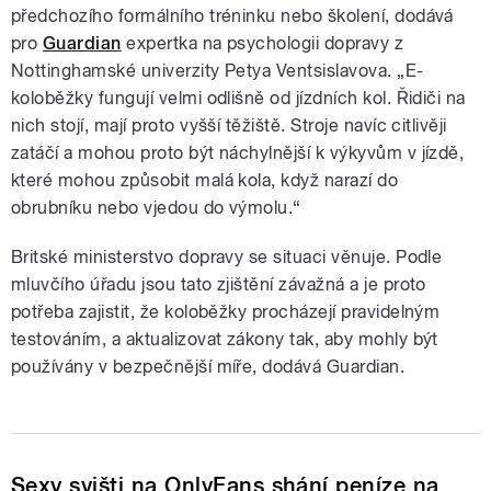
předchozího formálního tréninku nebo školení, dodává
pro
Guardian
expertka na psychologii dopravy z
Nottinghamské univerzity Petya Ventsislavova. „E-
koloběžky fungují velmi odlišně od jízdních kol. Řidiči na
nich stojí, mají proto vyšší těžiště. Stroje navíc citlivěji
zatáčí a mohou proto být náchylnější k výkyvům v jízdě,
které mohou způsobit malá kola, když narazí do
obrubníku nebo vjedou do výmolu.“
Britské ministerstvo dopravy se situaci věnuje. Podle
mluvčího úřadu jsou tato zjištění závažná a je proto
potřeba zajistit, že koloběžky procházejí pravidelným
testováním, a aktualizovat zákony tak, aby mohly být
používány v bezpečnější míře, dodává Guardian.
Sexy svišti na OnlyFans shání peníze na