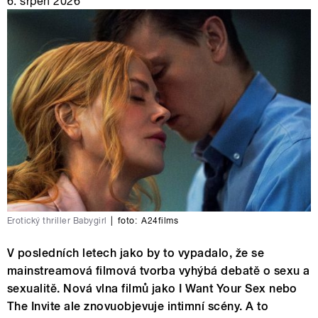
6. srpen 2026
Erotický thriller Babygirl
|
foto:
A24films
V posledních letech jako by to vypadalo, že se
mainstreamová filmová tvorba vyhýbá debatě o sexu a
sexualitě. Nová vlna filmů jako I Want Your Sex nebo
The Invite ale znovuobjevuje intimní scény. A to