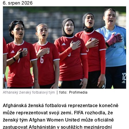
6. srpen 2026
Afhánský ženský fotbalový tým
|
foto:
Profimedia
Afghánská ženská fotbalová reprezentace konečně
může reprezentovat svoji zemi. FIFA rozhodla, že
ženský tým Afghan Women United může oficiálně
zastupovat Afghánistán v soutěžích mezinárodní