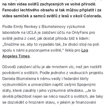
na něm videa svišťů zachycených ve volné přírodě.
Fanoušci lechtivého obsahu si tak můžou připlatit i za
videa samiček a samců svišťů z lesů v okolí Colorada.
Podle Emily Renkey z Blumsteinovy výzkumné
laboratoře na UCLA je založení účtu na OnlyFans pro
sviště jedna z cest, jak dostat přírodu blíž k lidem:
„Snažíme se, aby to vypadalo tak, že diváci stojí na poli
spolu s námi a pozorujeme sviště,“ řekla pro
Los
Angeles Times
.
Důvodů založení účtu je ale mnohem víc, než jen rozšířit
povědomí o svištích. Podle jednoho z vedoucích projektu
Daniela Blumsteina k němu vedly i federální škrty
výzkumníkům a univerzitám napříč celými Spojenými
státy, které zasáhly i jeho výzkumné středisko. „Je to
skvělá příležitost nejen se něco naučit o svištích, ale taky
se dozvědět o hrozném stavu, v jakém je financování