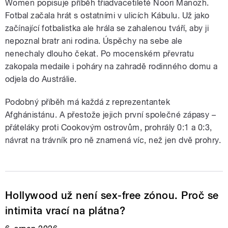
Women popisuje příběh třiadvacetileté Noori Manozh.
Fotbal začala hrát s ostatními v ulicích Kábulu. Už jako
začínající fotbalistka ale hrála se zahalenou tváří, aby ji
nepoznal bratr ani rodina. Úspěchy na sebe ale
nenechaly dlouho čekat. Po mocenském převratu
zakopala medaile i poháry na zahradě rodinného domu a
odjela do Austrálie.
Podobný příběh má každá z reprezentantek
Afghánistánu. A přestože jejich první společné zápasy –
přáteláky proti Cookovým ostrovům, prohrály 0:1 a 0:3,
návrat na trávník pro ně znamená víc, než jen dvě prohry.
Hollywood už není sex-free zónou. Proč se
intimita vrací na plátna?