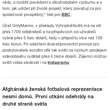
vědy, a rozšířit povědomí o dlouhodobém výzkumu a o
tom, jak udržet při životě projekt, který považují za pro
společnost prospěšný,“ řekl pro
BBC
.
Účet OnlyMarms, v překladu VýhradněSvišti má na síti
přes 1700 odběratelů a na příspěvcích od uživatelů
vybral přes 5 tisíc dolarů, tedy v přepočtu více než 100
tisíc korun. Po odečtení dvacetiprocentní provize pro
poskytovatele sociální sítě tak svišti na výzkum prodejem
videoobsahu vydělali přes 4 tisíce dolarů. Zájemci můžou
sviští videa sledovat i na
Instagramu
Afghánská ženská fotbalová reprezentace
nesmí domů. První utkání odehrály na
druhé straně světa