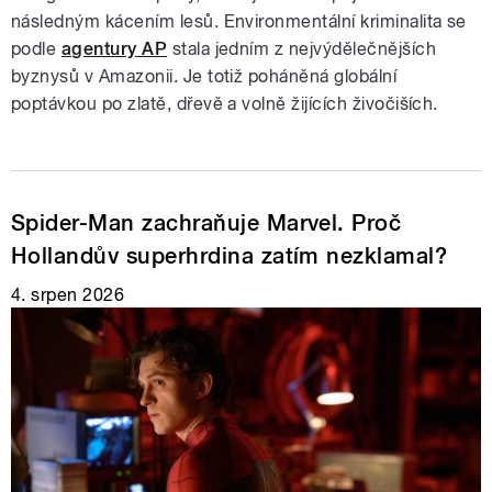
následným kácením lesů. Environmentální kriminalita se
podle
agentury AP
stala jedním z nejvýdělečnějších
byznysů v Amazonii. Je totiž poháněná globální
poptávkou po zlatě, dřevě a volně žijících živočiších.
Spider-Man zachraňuje Marvel. Proč
Hollandův superhrdina zatím nezklamal?
4. srpen 2026