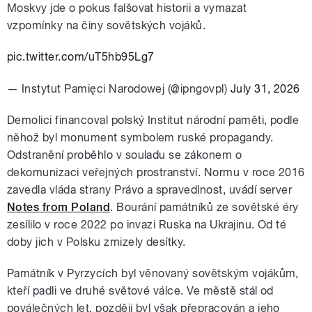
Moskvy jde o pokus falšovat historii a vymazat
vzpomínky na činy sovětských vojáků.
pic.twitter.com/uT5hb95Lg7
— Instytut Pamięci Narodowej (@ipngovpl)
July 31, 2026
Demolici financoval polský Institut národní paměti, podle
něhož byl monument symbolem ruské propagandy.
Odstranění proběhlo v souladu se zákonem o
dekomunizaci veřejných prostranství. Normu v roce 2016
zavedla vláda strany Právo a spravedlnost, uvádí server
Notes from Poland
. Bourání památníků ze sovětské éry
zesílilo v roce 2022 po invazi Ruska na Ukrajinu. Od té
doby jich v Polsku zmizely desítky.
Památník v Pyrzycích byl věnovaný sovětským vojákům,
kteří padli ve druhé světové válce. Ve městě stál od
poválečných let, později byl však přepracován a jeho