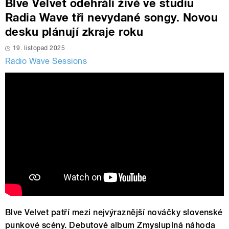
Blve Velvet odehráli živě ve studiu
Radia Wave tři nevydané songy. Novou
desku plánují zkraje roku
19. listopad 2025
Radio Wave Sessions
Blve Velvet patří mezi nejvýraznější nováčky slovenské
punkové scény. Debutové album Zmysluplná náhoda