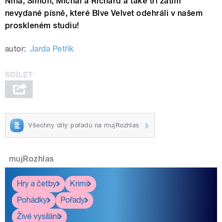
Nina, Šimon, Michal a Richard a také tři zatím
nevydané písně, které Blve Velvet odehráli v našem
proskleném studiu!
autor:
Jarda Petřík
Všechny díly pořadu na mujRozhlas
mujRozhlas
Hry a četby
Krimi
Pohádky
Pořady
Živé vysílání