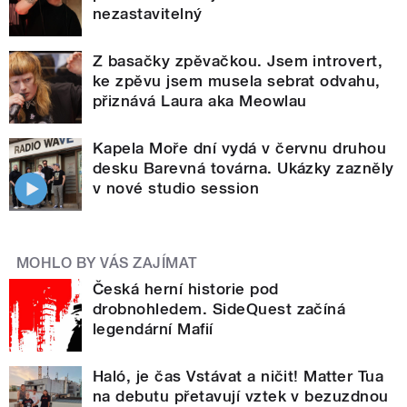
nezastavitelný
Z basačky zpěvačkou. Jsem introvert,
ke zpěvu jsem musela sebrat odvahu,
přiznává Laura aka Meowlau
Kapela Moře dní vydá v červnu druhou
desku Barevná továrna. Ukázky zazněly
v nové studio session
MOHLO BY VÁS ZAJÍMAT
Česká herní historie pod
drobnohledem. SideQuest začíná
legendární Mafií
Haló, je čas Vstávat a ničit! Matter Tua
na debutu přetavují vztek v bezuzdnou