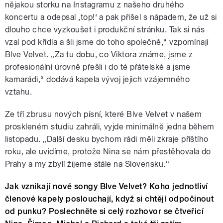
nějakou storku na Instagramu z našeho druhého
koncertu a odepsal ‚top!‘ a pak přišel s nápadem, že už si
dlouho chce vyzkoušet i produkční stránku. Tak si nás
vzal pod křídla a šli jsme do toho společně,“ vzpomínají
Blve Velvet. „Za tu dobu, co Viktora známe, jsme z
profesionální úrovně přešli i do té přátelské a jsme
kamarádi,“ dodává kapela vývoj jejich vzájemného
vztahu.
Ze tří zbrusu nových písní, které Blve Velvet v našem
proskleném studiu zahráli, vyjde minimálně jedna během
listopadu. „Další desku bychom rádi měli zkraje příštího
roku, ale uvidíme, protože Nina se nám přestěhovala do
Prahy a my zbylí žijeme stále na Slovensku.“
Jak vznikají nové songy Blve Velvet? Koho jednotliví
členové kapely poslouchají, když si chtějí odpočinout
od punku? Poslechněte si celý rozhovor se čtveřicí