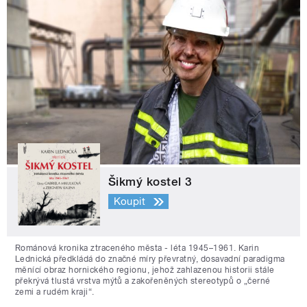
Šikmý kostel 3
Koupit
Románová kronika ztraceného města - léta 1945–1961. Karin
Lednická předkládá do značné míry převratný, dosavadní paradigma
měnící obraz hornického regionu, jehož zahlazenou historii stále
překrývá tlustá vrstva mýtů a zakořeněných stereotypů o „černé
zemi a rudém kraji“.