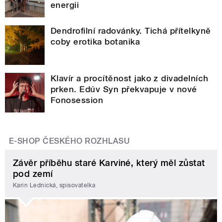
energii
Dendrofilní radovánky. Tichá přítelkyně
coby erotika botanika
Klavír a procítěnost jako z divadelních
prken. Edúv Syn překvapuje v nové
Fonosession
E-SHOP ČESKÉHO ROZHLASU
Závěr příběhu staré Karviné, který měl zůstat
pod zemí
Karin Lednická, spisovatelka