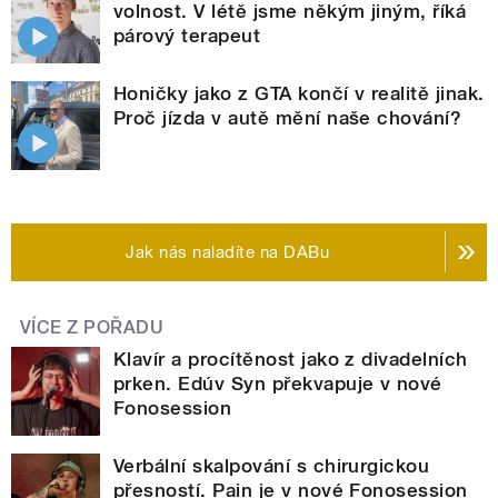
volnost. V létě jsme někým jiným, říká
párový terapeut
Honičky jako z GTA končí v realitě jinak.
Proč jízda v autě mění naše chování?
Jak nás naladíte na DABu
VÍCE Z POŘADU
Klavír a procítěnost jako z divadelních
prken. Edúv Syn překvapuje v nové
Fonosession
Verbální skalpování s chirurgickou
přesností. Pain je v nové Fonosession