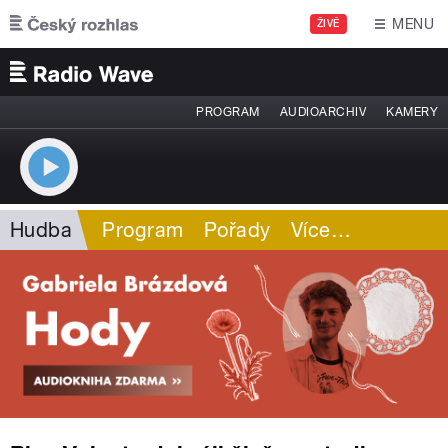
Přejít k hlavnímu obsahu
MENU
ŽIVĚ
PROGRAM
AUDIOARCHIV
KAMERY
Hudba
Program
Pořady
Více
…