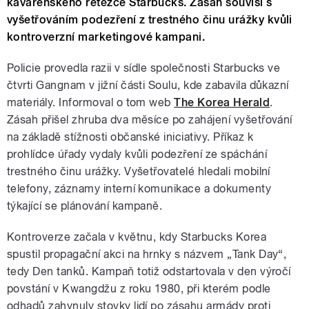
kavárenského řetězce Starbucks. Zásah souvisí s
vyšetřováním podezření z trestného činu urážky kvůli
kontroverzní marketingové kampani.
Policie provedla razii v sídle společnosti Starbucks ve
čtvrti Gangnam v jižní části Soulu, kde zabavila důkazní
materiály. Informoval o tom web
The Korea Herald
.
Zásah přišel zhruba dva měsíce po zahájení vyšetřování
na základě stížnosti občanské iniciativy. Příkaz k
prohlídce úřady vydaly kvůli podezření ze spáchání
trestného činu urážky. Vyšetřovatelé hledali mobilní
telefony, záznamy interní komunikace a dokumenty
týkající se plánování kampaně.
Kontroverze začala v květnu, kdy Starbucks Korea
spustil propagační akci na hrnky s názvem „Tank Day“,
tedy Den tanků. Kampaň totiž odstartovala v den výročí
povstání v Kwangdžu z roku 1980, při kterém podle
odhadů zahynuly stovky lidí po zásahu armády proti