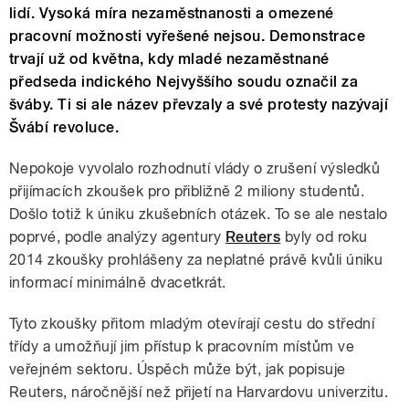
lidí. Vysoká míra nezaměstnanosti a omezené
pracovní možnosti vyřešené nejsou. Demonstrace
trvají už od května, kdy mladé nezaměstnané
předseda indického Nejvyššího soudu označil za
šváby. Ti si ale název převzaly a své protesty nazývají
Švábí revoluce.
Nepokoje vyvolalo rozhodnutí vlády o zrušení výsledků
přijímacích zkoušek pro přibližně 2 miliony studentů.
Došlo totiž k úniku zkušebních otázek. To se ale nestalo
poprvé, podle analýzy agentury
Reuters
byly od roku
2014 zkoušky prohlášeny za neplatné právě kvůli úniku
informací minimálně dvacetkrát.
Tyto zkoušky přitom mladým otevírají cestu do střední
třídy a umožňují jim přístup k pracovním místům ve
veřejném sektoru. Úspěch může být, jak popisuje
Reuters, náročnější než přijetí na Harvardovu univerzitu.