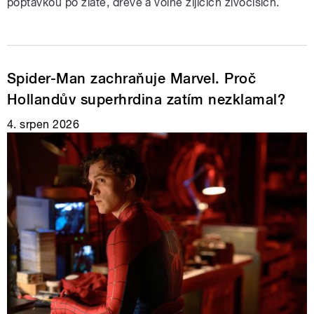
poptávkou po zlatě, dřevě a volně žijících živočiších.
Spider-Man zachraňuje Marvel. Proč
Hollandův superhrdina zatím nezklamal?
4. srpen 2026