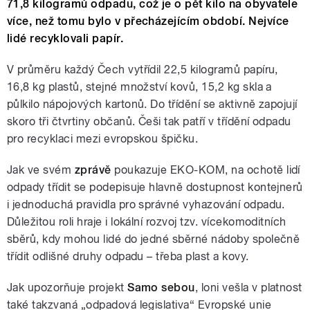
71,8 kilogramů odpadu, což je o pět kilo na obyvatele
více, než tomu bylo v přecházejícím období. Nejvíce
lidé recyklovali papír.
V průměru každý Čech vytřídil 22,5 kilogramů papíru,
16,8 kg plastů, stejné množství kovů, 15,2 kg skla a
půlkilo nápojových kartonů. Do třídění se aktivně zapojují
skoro tři čtvrtiny občanů. Češi tak patří v třídění odpadu
pro recyklaci mezi evropskou špičku.
Jak ve svém
zprávě
poukazuje EKO-KOM, na ochotě lidí
odpady třídit se podepisuje hlavně dostupnost kontejnerů
i jednoduchá pravidla pro správné vyhazování odpadu.
Důležitou roli hraje i lokální rozvoj tzv. vícekomoditních
sběrů, kdy mohou lidé do jedné sběrné nádoby společně
třídit odlišné druhy odpadu – třeba plast a kovy.
Jak upozorňuje projekt
Samo sebou
, loni vešla v platnost
také takzvaná „odpadová legislativa“ Evropské unie