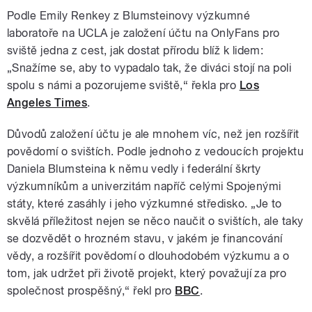
Podle Emily Renkey z Blumsteinovy výzkumné
laboratoře na UCLA je založení účtu na OnlyFans pro
sviště jedna z cest, jak dostat přírodu blíž k lidem:
„Snažíme se, aby to vypadalo tak, že diváci stojí na poli
spolu s námi a pozorujeme sviště,“ řekla pro
Los
Angeles Times
.
Důvodů založení účtu je ale mnohem víc, než jen rozšířit
povědomí o svištích. Podle jednoho z vedoucích projektu
Daniela Blumsteina k němu vedly i federální škrty
výzkumníkům a univerzitám napříč celými Spojenými
státy, které zasáhly i jeho výzkumné středisko. „Je to
skvělá příležitost nejen se něco naučit o svištích, ale taky
se dozvědět o hrozném stavu, v jakém je financování
vědy, a rozšířit povědomí o dlouhodobém výzkumu a o
tom, jak udržet při životě projekt, který považují za pro
společnost prospěšný,“ řekl pro
BBC
.