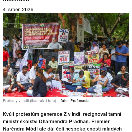
4. srpen 2026
Protesty v Indii (ilustrační foto)
|
foto:
Profimedia
Kvůli protestům generace Z v Indii rezignoval tamní
ministr školství Dharmendra Pradhan. Premiér
Naréndra Módí ale dál čelí nespokojenosti mladých