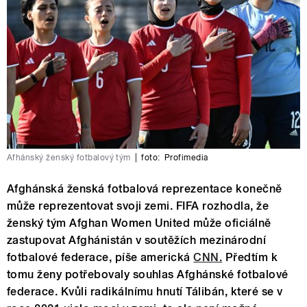
Afhánský ženský fotbalový tým
|
foto:
Profimedia
Afghánská ženská fotbalová reprezentace konečně
může reprezentovat svoji zemi. FIFA rozhodla, že
ženský tým Afghan Women United může oficiálně
zastupovat Afghánistán v soutěžích mezinárodní
fotbalové federace, píše americká
CNN.
Předtím k
tomu ženy potřebovaly souhlas Afghánské fotbalové
federace. Kvůli radikálnímu hnutí Tálibán, které se v