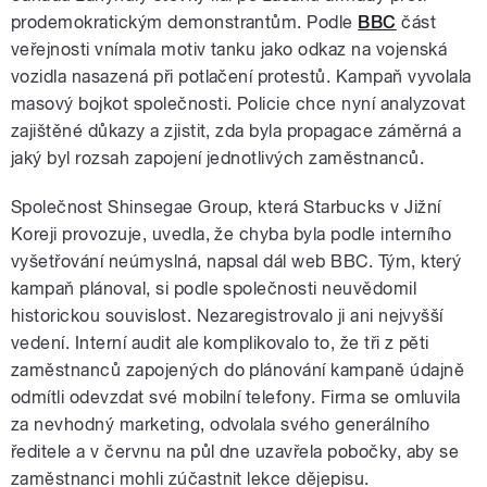
prodemokratickým demonstrantům. Podle
BBC
část
veřejnosti vnímala motiv tanku jako odkaz na vojenská
vozidla nasazená při potlačení protestů. Kampaň vyvolala
masový bojkot společnosti. Policie chce nyní analyzovat
zajištěné důkazy a zjistit, zda byla propagace záměrná a
jaký byl rozsah zapojení jednotlivých zaměstnanců.
Společnost Shinsegae Group, která Starbucks v Jižní
Koreji provozuje, uvedla, že chyba byla podle interního
vyšetřování neúmyslná, napsal dál web BBC. Tým, který
kampaň plánoval, si podle společnosti neuvědomil
historickou souvislost. Nezaregistrovalo ji ani nejvyšší
vedení. Interní audit ale komplikovalo to, že tři z pěti
zaměstnanců zapojených do plánování kampaně údajně
odmítli odevzdat své mobilní telefony. Firma se omluvila
za nevhodný marketing, odvolala svého generálního
ředitele a v červnu na půl dne uzavřela pobočky, aby se
zaměstnanci mohli zúčastnit lekce dějepisu.