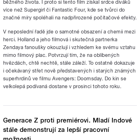
běžného života. I proto si tento film získal srdce diváků
více než Supergirl či Fantastic Four, kde se tvůrci do
značné míry spoléhali na nadpřirozené počítačové efekty.
V neposlední řadě jde o samotné obsazení a chemii mezi
herci. Holland a jeho filmová i skutečná partnerka
Zendaya fanoušky okouzlují i vzhledem ke svému vztahu
mimo filmový plac. Potvrzují tím, že na oblíbených
hvězdách, chtě nechtě, stále záleží. To ostatně dokazuje
i očekávaný střet nově představených i starých známých
superhrdinů ve filmu Avengers: Doomsday. Do kin se
velkolepá podívaná dostane v prosinci tohoto roku.
Generace Z proti premiérovi. Mladí Indové
stále demonstrují za lepší pracovní
možnosti