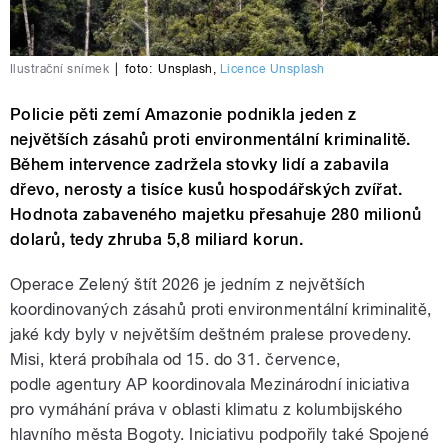
Ilustrační snímek
|
foto:
Unsplash
,
Licence Unsplash
Policie pěti zemí Amazonie podnikla jeden z
největších zásahů proti environmentální kriminalitě.
Během intervence zadržela stovky lidí a zabavila
dřevo, nerosty a tisíce kusů hospodářských zvířat.
Hodnota zabaveného majetku přesahuje 280 milionů
dolarů, tedy zhruba 5,8 miliard korun.
Operace Zelený štít 2026 je jedním z největších
koordinovaných zásahů proti environmentální kriminalitě,
jaké kdy byly v největším deštném pralese provedeny.
Misi, která probíhala od 15. do 31. července,
podle agentury AP koordinovala Mezinárodní iniciativa
pro vymáhání práva v oblasti klimatu z kolumbijského
hlavního města Bogoty. Iniciativu podpořily také Spojené