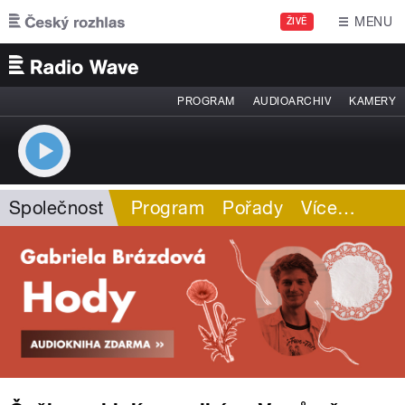
Přejít k hlavnímu obsahu
MENU
ŽIVĚ
PROGRAM
AUDIOARCHIV
KAMERY
Společnost
Program
Pořady
Více
…