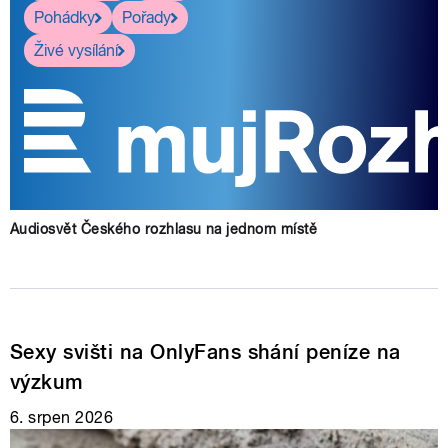
Pohádky
Pořady
Živé vysílání
Audiosvět Českého rozhlasu na jednom místě
Sexy svišti na OnlyFans shání peníze na
výzkum
6. srpen 2026