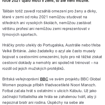
roce 2021 ujalo moci v zemi, to ale není možné.
Tálibán totiž zavedl rozsáhlá omezení pro ženy a dívky,
které v zemi od roku 2021 nemůžou studovat na
středních ani vysokých školách, nemůžou zastávat
většinu profesí ani nemůžou zemi reprezentovat v
týmových sportech.
Hráčky proto utekly do Portugalska, Austrálie nebo třeba
Velké Británie. Jako žadatelky o azyl ale často musely
bojovat s cestovními omezeními, bylo pro ně těžké získat
cestovní doklady a nemohly ani společně trénovat – na
rozdíl od jejich mužských protějšků.
Britská veřejnoprávní
BBC
ve svém projektu BBC Global
Women popisuje příběh třiadvacetileté Noori Manozh.
Fotbal začala hrát s ostatními v ulicích Kábulu. Už jako
začínající fotbalistka ale hrála se zahalenou tváří, aby ji
nepoznal bratr ani rodina. Úspěchy na sebe ale