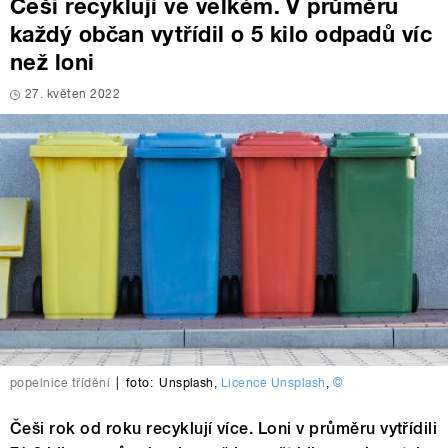
Češi recyklují ve velkém. V průměru
každý občan vytřídil o 5 kilo odpadů víc
než loni
27. květen 2022
popelnice třídění
|
foto:
Unsplash
,
Licence Unsplash
,
©
Češi rok od roku recyklují více. Loni v průměru vytřídili