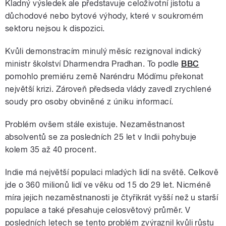
Kladný výsledek ale představuje celoživotní jistotu a
důchodové nebo bytové výhody, které v soukromém
sektoru nejsou k dispozici.
Kvůli demonstracím minulý měsíc rezignoval indický
ministr školství Dharmendra Pradhan. To podle
BBC
pomohlo premiéru země Naréndru Módímu překonat
největší krizi. Zároveň předseda vlády zavedl zrychlené
soudy pro osoby obviněné z úniku informací.
Problém ovšem stále existuje. Nezaměstnanost
absolventů se za posledních 25 let v Indii pohybuje
kolem 35 až 40 procent.
Indie má největší populaci mladých lidí na světě. Celkově
jde o 360 milionů lidí ve věku od 15 do 29 let. Nicméně
míra jejich nezaměstnanosti je čtyřikrát vyšší než u starší
populace a také přesahuje celosvětový průměr. V
posledních letech se tento problém zvýraznil kvůli růstu