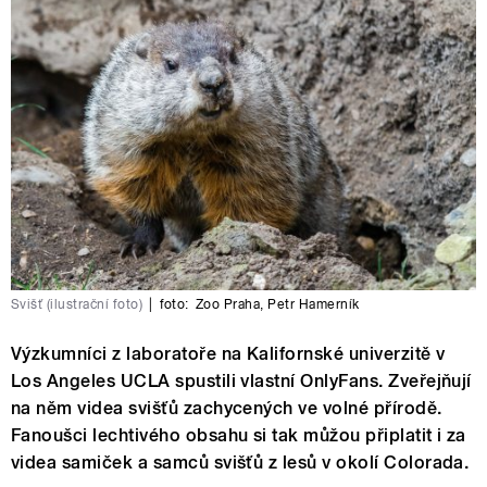
Svišť (ilustrační foto)
|
foto:
Zoo Praha
,
Petr Hamerník
Výzkumníci z laboratoře na Kalifornské univerzitě v
Los Angeles UCLA spustili vlastní OnlyFans. Zveřejňují
na něm videa svišťů zachycených ve volné přírodě.
Fanoušci lechtivého obsahu si tak můžou připlatit i za
videa samiček a samců svišťů z lesů v okolí Colorada.