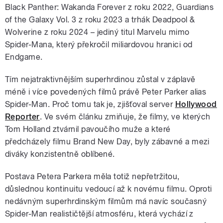
Black Panther: Wakanda Forever z roku 2022, Guardians
of the Galaxy Vol. 3 z roku 2023 a trhák Deadpool &
Wolverine z roku 2024 – jediný titul Marvelu mimo
Spider-Mana, který překročil miliardovou hranici od
Endgame.
Tím nejatraktivnějším superhrdinou zůstal v záplavě
méně i více povedených filmů právě Peter Parker alias
Spider-Man. Proč tomu tak je, zjišťoval server
Hollywood
Reporter
. Ve svém článku zmiňuje, že filmy, ve kterých
Tom Holland ztvárnil pavoučího muže a které
předcházely filmu Brand New Day, byly zábavné a mezi
diváky konzistentně oblíbené.
Postava Petera Parkera měla totiž nepřetržitou,
důslednou kontinuitu vedoucí až k novému filmu. Oproti
nedávným superhrdinským filmům má navíc současný
Spider-Man realističtější atmosféru, která vychází z