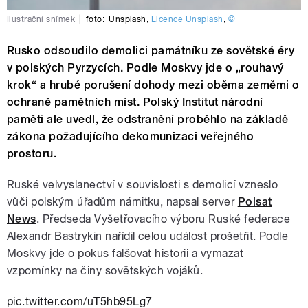
Ilustrační snímek
|
foto:
Unsplash
,
Licence Unsplash
,
©
Rusko odsoudilo demolici památníku ze sovětské éry
v polských Pyrzycích. Podle Moskvy jde o „rouhavý
krok“ a hrubé porušení dohody mezi oběma zeměmi o
ochraně pamětních míst. Polský Institut národní
paměti ale uvedl, že odstranění proběhlo na základě
zákona požadujícího dekomunizaci veřejného
prostoru.
Ruské velvyslanectví v souvislosti s demolicí vzneslo
vůči polským úřadům námitku, napsal server
Polsat
News
. Předseda Vyšetřovacího výboru Ruské federace
Alexandr Bastrykin nařídil celou událost prošetřit. Podle
Moskvy jde o pokus falšovat historii a vymazat
vzpomínky na činy sovětských vojáků.
pic.twitter.com/uT5hb95Lg7