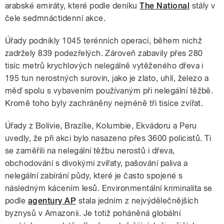
arabské emiráty, které podle deníku
The National
stály v
čele sedmnáctidenní akce.
Úřady podnikly 1045 terénních operací, během nichž
zadržely 839 podezřelých. Zároveň zabavily přes 280
tisíc metrů krychlových nelegálně vytěženého dřeva i
195 tun nerostných surovin, jako je zlato, uhlí, železo a
měď spolu s vybavením používaným při nelegální těžbě.
Kromě toho byly zachráněny nejméně tři tisíce zvířat.
Úřady z Bolívie, Brazílie, Kolumbie, Ekvádoru a Peru
uvedly, že při akci bylo nasazeno přes 3600 policistů. Ti
se zaměřili na nelegální těžbu nerostů i dřeva,
obchodování s divokými zvířaty, pašování paliva a
nelegální zabírání půdy, které je často spojené s
následným kácením lesů. Environmentální kriminalita se
podle
agentury AP
stala jedním z nejvýdělečnějších
byznysů v Amazonii. Je totiž poháněná globální