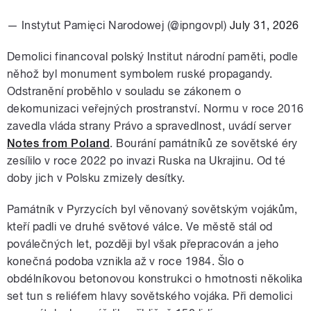
— Instytut Pamięci Narodowej (@ipngovpl)
July 31, 2026
Demolici financoval polský Institut národní paměti, podle
něhož byl monument symbolem ruské propagandy.
Odstranění proběhlo v souladu se zákonem o
dekomunizaci veřejných prostranství. Normu v roce 2016
zavedla vláda strany Právo a spravedlnost, uvádí server
Notes from Poland
. Bourání památníků ze sovětské éry
zesílilo v roce 2022 po invazi Ruska na Ukrajinu. Od té
doby jich v Polsku zmizely desítky.
Památník v Pyrzycích byl věnovaný sovětským vojákům,
kteří padli ve druhé světové válce. Ve městě stál od
poválečných let, později byl však přepracován a jeho
konečná podoba vznikla až v roce 1984. Šlo o
obdélníkovou betonovou konstrukci o hmotnosti několika
set tun s reliéfem hlavy sovětského vojáka. Při demolici