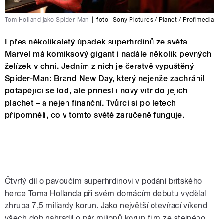
Tom Holland jako Spider-Man
|
foto:
Sony Pictures / Planet / Profimedia
I přes několikaletý úpadek superhrdinů ze světa
Marvel má komiksový gigant i nadále několik pevných
želízek v ohni. Jedním z nich je čerstvě vypuštěný
Spider-Man: Brand New Day, který nejenže zachránil
potápějící se loď, ale přinesl i nový vítr do jejích
plachet – a nejen finanční. Tvůrci si po letech
připomněli, co v tomto světě zaručeně funguje.
Čtvrtý díl o pavoučím superhrdinovi v podání britského
herce Toma Hollanda při svém domácím debutu vydělal
zhruba 7,5 miliardy korun. Jako největší otevírací víkend
všech dob nahradil o pár milionů korun film ze stejného