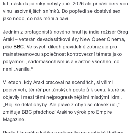
let, následující roky nebyly jiné. 2026 ale přináší čerstvou
vlnu lascivnějších snímků. Do popředí se dostává sex
jako něco, co nás mění a baví.
Jedním z protagonistů nového hnutí je indie režisér Greg
Araki – veterán devadesátkové éry New Queer Cinema,
píše
BBC
. Ve svých dílech pravidelně zobrazuje pro
mainstreamovou společnost kontroverzní témata jako
polyamorii, sadomasochismus a vlastně všechno, co
není „vanilla.“
V letech, kdy Araki pracoval na scénářích, si všiml
podivných, téměř puritánských postojů k sexu, které se
objevily i mezi těmi nejprogresivnějšími mladými lidmi.
„Bojí se dělat chyby. Ale právě z chyb se člověk učí,“
zmiňuje BBC předchozí Arakiho výrok pro Empire
Magazine.
Podle filmového kritika a odborníka na erotické thrillery