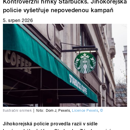
Kontroverzní hrnky Starbucks. Jihokorejská
policie vyšetřuje nepovedenou kampaň
5. srpen 2026
Ilustrační snímek
|
foto:
Dom J
,
Pexels
,
Licence Pexels
,
©
Jihokorejská policie provedla razii v sídle