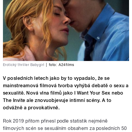
Erotický thriller Babygirl
|
foto:
A24films
V posledních letech jako by to vypadalo, že se
mainstreamová filmová tvorba vyhýbá debatě o sexu a
sexualitě. Nová vlna filmů jako I Want Your Sex nebo
The Invite ale znovuobjevuje intimní scény. A to
odvážně a provokativně.
Rok 2019 přitom přinesl podle statistik nejméně
filmových scén se sexuálním obsahem za posledních 50