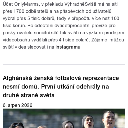
Účet OnlyMarms, v překladu VýhradněSvišti má na síti
přes 1700 odběratelů a na příspěvcích od uživatelů
vybral přes 5 tisíc dolarů, tedy v přepočtu více než 100
tisíc korun. Po odečtení dvacetiprocentní provize pro
poskytovatele sociální sítě tak svišti na výzkum prodejem
videoobsahu vydělali přes 4 tisíce dolarů. Zájemci můžou
sviští videa sledovat i na
Instagramu
Afghánská ženská fotbalová reprezentace
nesmí domů. První utkání odehrály na
druhé straně světa
6. srpen 2026