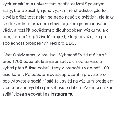
výzkumníkům a univerzitám napříč celými Spojenými
státy, které zasáhly i jeho výzkumné středisko. „Je to
skvělá příležitost nejen se něco naučit o svištích, ale taky
se dozvědět o hrozném stavu, v jakém je financování
vědy, a rozšířit povědomí o dlouhodobém výzkumu a o
tom, jak udržet při životě projekt, který považují za pro
společnost prospěšný,“ řekl pro
BBC
.
Účet OnlyMarms, v překladu VýhradněSvišti má na síti
přes 1700 odběratelů a na příspěvcích od uživatelů
vybral přes 5 tisíc dolarů, tedy v přepočtu více než 100
tisíc korun. Po odečtení dvacetiprocentní provize pro
poskytovatele sociální sítě tak svišti na výzkum prodejem
videoobsahu vydělali přes 4 tisíce dolarů. Zájemci můžou
sviští videa sledovat i na
Instagramu