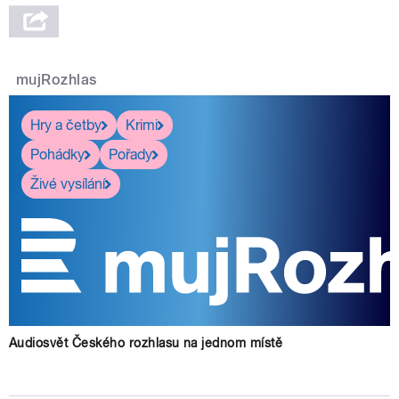
mujRozhlas
Hry a četby
Krimi
Pohádky
Pořady
Živé vysílání
Audiosvět Českého rozhlasu na jednom místě