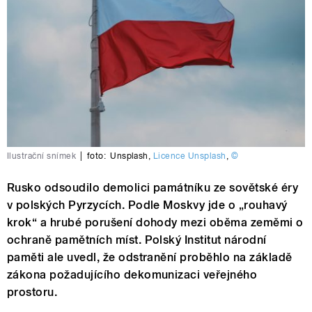
Ilustrační snímek
|
foto:
Unsplash
,
Licence Unsplash
,
©
Rusko odsoudilo demolici památníku ze sovětské éry
v polských Pyrzycích. Podle Moskvy jde o „rouhavý
krok“ a hrubé porušení dohody mezi oběma zeměmi o
ochraně pamětních míst. Polský Institut národní
paměti ale uvedl, že odstranění proběhlo na základě
zákona požadujícího dekomunizaci veřejného
prostoru.