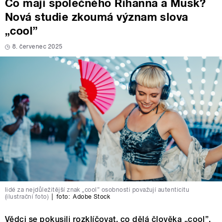
Co mají společného Rihanna a Musk?
Nová studie zkoumá význam slova
„cool”
8. červenec 2025
lidé za nejdůležitější znak „cool” osobnosti považují autenticitu
(ilustrační foto)
|
foto:
Adobe Stock
Vědci se pokusili rozklíčovat, co dělá člověka „cool”.