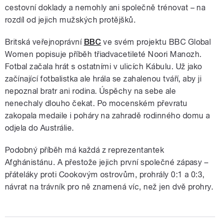
cestovní doklady a nemohly ani společně trénovat – na
rozdíl od jejich mužských protějšků.
Britská veřejnoprávní
BBC
ve svém projektu BBC Global
Women popisuje příběh třiadvacetileté Noori Manozh.
Fotbal začala hrát s ostatními v ulicích Kábulu. Už jako
začínající fotbalistka ale hrála se zahalenou tváří, aby ji
nepoznal bratr ani rodina. Úspěchy na sebe ale
nenechaly dlouho čekat. Po mocenském převratu
zakopala medaile i poháry na zahradě rodinného domu a
odjela do Austrálie.
Podobný příběh má každá z reprezentantek
Afghánistánu. A přestože jejich první společné zápasy –
přáteláky proti Cookovým ostrovům, prohrály 0:1 a 0:3,
návrat na trávník pro ně znamená víc, než jen dvě prohry.