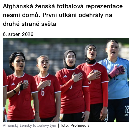
Afghánská ženská fotbalová reprezentace
nesmí domů. První utkání odehrály na
druhé straně světa
6. srpen 2026
Afhánský ženský fotbalový tým
|
foto:
Profimedia