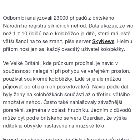
Odborníci analyzovali 23000 případů z britského
Národního registru silničních nehod. Data ukazují, že víc
než 1 z 10 řidičů na e-koloběžce je dítě, které má ještě
větší šanci na to se zranit, píše server
SkyNews
. Helmu
přitom nosí jen asi každý dvacátý uživatel koloběžky.
Ve Velké Británii, kde průzkum probíhal, je navíc v
současnosti nelegální při pohybu ve veřejném prostoru
používat soukromé koloběžky. Lidé si je ale můžou
půjčovat od oficiálních poskytovatelů. Navíc podle dat
byly ženy na koloběžkách součástí až o třetinu většího
množství nehod. Často také nahlašovaly závažnější
poranění, zejména v oblasti hrudníku. Jedním z důvodů
může být podle britského serveru Guardian, že výška
řídítek je obvykle nastavena na mužské tělo.
Experti se shodují na tom, že čísla ukazují na důležitost