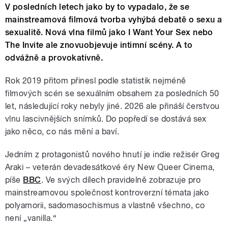
V posledních letech jako by to vypadalo, že se
mainstreamová filmová tvorba vyhýbá debatě o sexu a
sexualitě. Nová vlna filmů jako I Want Your Sex nebo
The Invite ale znovuobjevuje intimní scény. A to
odvážně a provokativně.
Rok 2019 přitom přinesl podle statistik nejméně
filmových scén se sexuálním obsahem za posledních 50
let, následující roky nebyly jiné. 2026 ale přináší čerstvou
vlnu lascivnějších snímků. Do popředí se dostává sex
jako něco, co nás mění a baví.
Jedním z protagonistů nového hnutí je indie režisér Greg
Araki – veterán devadesátkové éry New Queer Cinema,
píše
BBC
. Ve svých dílech pravidelně zobrazuje pro
mainstreamovou společnost kontroverzní témata jako
polyamorii, sadomasochismus a vlastně všechno, co
není „vanilla.“