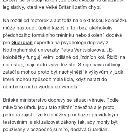
legislativy, která ve Velké Británii zatím chybí.
Na rozdíl od motorek a aut totiž na elektrickou koloběžku
může nastoupit úplně každý, a to i bez jakéhokoliv
předchozího formálního tréninku nebo školení, dodává
pro
Guardian
expertka na psychologii dopravy z
Nottinghamské univerzity Petya Ventsislavova. „E-
koloběžky fungují velmi odlišně od jízdních kol. Řidiči na
nich stojí, mají proto vyšší těžiště. Stroje navíc citlivěji
zatáčí a mohou proto být náchylnější k výkyvům v jízdě,
které mohou způsobit malá kola, když narazí do
obrubníku nebo vjedou do výmolu.“
Britské ministerstvo dopravy se situaci věnuje. Podle
mluvčího úřadu jsou tato zjištění závažná a je proto
potřeba zajistit, že koloběžky procházejí pravidelným
testováním, a aktualizovat zákony tak, aby mohly být
používány v bezpečnější míře, dodává Guardian.