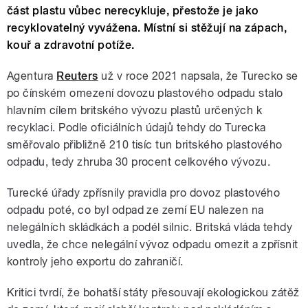
část plastu vůbec nerecykluje, přestože je jako
recyklovatelný vyvážena. Místní si stěžují na zápach,
kouř a zdravotní potíže.
Agentura
Reuters
už v roce 2021 napsala, že Turecko se
po čínském omezení dovozu plastového odpadu stalo
hlavním cílem britského vývozu plastů určených k
recyklaci. Podle oficiálních údajů tehdy do Turecka
směřovalo přibližně 210 tisíc tun britského plastového
odpadu, tedy zhruba 30 procent celkového vývozu.
Turecké úřady zpřísnily pravidla pro dovoz plastového
odpadu poté, co byl odpad ze zemí EU nalezen na
nelegálních skládkách a podél silnic. Britská vláda tehdy
uvedla, že chce nelegální vývoz odpadu omezit a zpřísnit
kontroly jeho exportu do zahraničí.
Kritici tvrdí, že bohatší státy přesouvají ekologickou zátěž