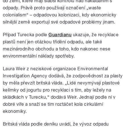
do zemí, které mají slabší kontrolu nad nakládáním s
odpady. Právě proto používají označení „waste
colonialism“ – odpadovou kolonizaci, kdy ekonomicky
silnější země exportují své odpadové problémy jinam.
Případ Turecka podle
Guardianu
ukazuje, že recyklace
plastů není jen otázkou třídění odpadu, ale také
mezinárodního obchodu a toho, kdo nakonec nese
environmentální náklady spotřeby.
Laura Weir z neziskové organizace Environmental
Investigation Agency dodává, že zodpovědnost za plasty
by měla převzít britská vláda. „Lidé nevymývají plastové
kelímky od jogurtu pro recyklaci s tím, aby ležely na
skládkách v Turecku,“ dodává Weir. Jednají podle ní v
dobré víře a snaží se tím roztáčet kola cirkulární
ekonomiky.
Britská vláda podle deníku uvádí, že vývoz odpadu