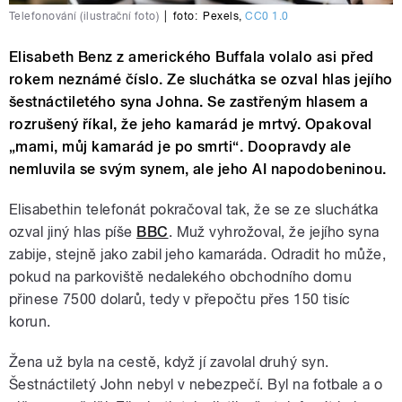
Telefonování (ilustrační foto)
|
foto:
Pexels
,
CC0 1.0
Elisabeth Benz z amerického Buffala volalo asi před
rokem neznámé číslo. Ze sluchátka se ozval hlas jejího
šestnáctiletého syna Johna. Se zastřeným hlasem a
rozrušený říkal, že jeho kamarád je mrtvý. Opakoval
„mami, můj kamarád je po smrti“. Doopravdy ale
nemluvila se svým synem, ale jeho AI napodobeninou.
Elisabethin telefonát pokračoval tak, že se ze sluchátka
ozval jiný hlas píše
BBC
. Muž vyhrožoval, že jejího syna
zabije, stejně jako zabil jeho kamaráda. Odradit ho může,
pokud na parkoviště nedalekého obchodního domu
přinese 7500 dolarů, tedy v přepočtu přes 150 tisíc
korun.
Žena už byla na cestě, když jí zavolal druhý syn.
Šestnáctiletý John nebyl v nebezpečí. Byl na fotbale a o