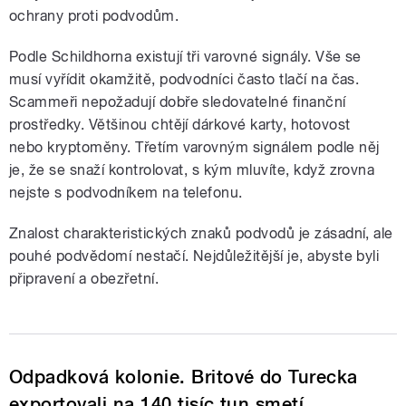
ochrany proti podvodům.
Podle Schildhorna existují tři varovné signály. Vše se
musí vyřídit okamžitě, podvodníci často tlačí na čas.
Scammeři nepožadují dobře sledovatelné finanční
prostředky. Většinou chtějí dárkové karty, hotovost
nebo kryptoměny. Třetím varovným signálem podle něj
je, že se snaží kontrolovat, s kým mluvíte, když zrovna
nejste s podvodníkem na telefonu.
Znalost charakteristických znaků podvodů je zásadní, ale
pouhé podvědomí nestačí. Nejdůležitější je, abyste byli
připravení a obezřetní.
Odpadková kolonie. Britové do Turecka
exportovali na 140 tisíc tun smetí