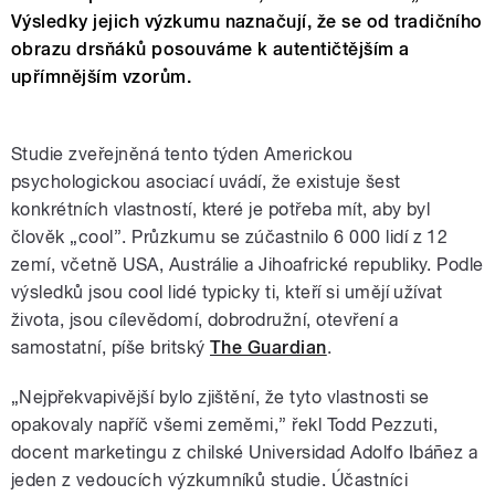
Výsledky jejich výzkumu naznačují, že se od tradičního
obrazu drsňáků posouváme k autentičtějším a
upřímnějším vzorům.
Studie zveřejněná tento týden Americkou
psychologickou asociací uvádí, že existuje šest
konkrétních vlastností, které je potřeba mít, aby byl
člověk „cool”. Průzkumu se zúčastnilo 6 000 lidí z 12
zemí, včetně USA, Austrálie a Jihoafrické republiky. Podle
výsledků jsou cool lidé typicky ti, kteří si umějí užívat
života, jsou cílevědomí, dobrodružní, otevření a
samostatní, píše britský
The Guardian
.
„Nejpřekvapivější bylo zjištění, že tyto vlastnosti se
opakovaly napříč všemi zeměmi,” řekl Todd Pezzuti,
docent marketingu z chilské Universidad Adolfo Ibáñez a
jeden z vedoucích výzkumníků studie.
Účastníci