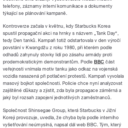
telefony, záznamy interní komunikace a dokumenty
týkající se plánování kampaně.
Kontroverze začala v květnu, kdy Starbucks Korea
spustil propagační akci na hrnky s názvem „Tank Day“,
tedy Den tanků. Kampaň totiž odstartovala v den výročí
povstání v Kwangdžu z roku 1980, při kterém podle
odhadů zahynuly stovky lidí po zásahu armády proti
prodemokratickým demonstrantům. Podle
BBC
část
veřejnosti vnímala motiv tanku jako odkaz na vojenská
vozidla nasazená při potlačení protestů. Kampaň vyvolala
masový bojkot společnosti. Policie chce nyní analyzovat
zajištěné důkazy a zjistit, zda byla propagace záměrná a
jaký byl rozsah zapojení jednotlivých zaměstnanců.
Společnost Shinsegae Group, která Starbucks v Jižní
Koreji provozuje, uvedla, že chyba byla podle interního
vyšetřování neúmyslná, napsal dál web BBC. Tým, který