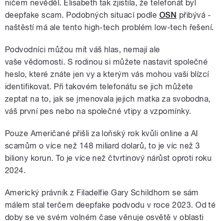
ničem nevěděl. Elisabeth tak zjistila, že telefonát byl
deepfake scam. Podobných situací podle
OSN
přibývá -
naštěstí má ale tento high-tech problém low-tech řešení.
Podvodníci můžou mít váš hlas, nemají ale
vaše vědomosti. S rodinou si můžete nastavit společné
heslo, které znáte jen vy a kterým vás mohou vaši blízcí
identifikovat. Při takovém telefonátu se jich můžete
zeptat na to, jak se jmenovala jejich matka za svobodna,
váš první pes nebo na společné vtipy a vzpomínky.
Pouze Američané přišli za loňský rok kvůli online a AI
scamům o více než 148 miliard dolarů, to je víc než 3
biliony korun. To je více než čtvrtinový nárůst oproti roku
2024.
Americký právník z Filadelfie Gary Schildhorn se sám
málem stal terčem deepfake podvodu v roce 2023. Od té
doby se ve svém volném čase věnuje osvětě v oblasti