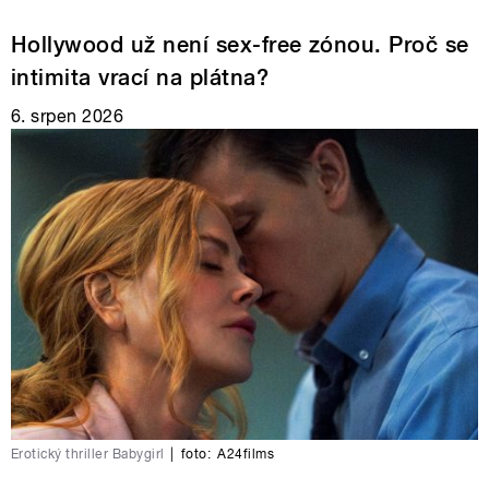
Hollywood už není sex-free zónou. Proč se
intimita vrací na plátna?
6. srpen 2026
Erotický thriller Babygirl
|
foto:
A24films