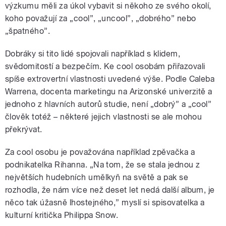
výzkumu měli za úkol vybavit si někoho ze svého okolí,
koho považují za „cool”, „uncool”, „dobrého” nebo
„špatného”.
Dobráky si tito lidé spojovali například s klidem,
svědomitostí a bezpečím. Ke cool osobám přiřazovali
spíše extrovertní vlastnosti uvedené výše. Podle Caleba
Warrena, docenta marketingu na Arizonské univerzitě a
jednoho z hlavních autorů studie, není „dobrý” a „cool”
člověk totéž – některé jejich vlastnosti se ale mohou
překrývat.
Za cool osobu je považována například zpěvačka a
podnikatelka Rihanna. „Na tom, že se stala jednou z
největších hudebních umělkyň na světě a pak se
rozhodla, že nám více než deset let nedá další album, je
něco tak úžasně lhostejného,” myslí si spisovatelka a
kulturní kritička Philippa Snow.