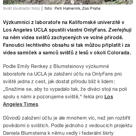
Svišť (ilustrační foto)
|
foto:
Petr Hamerník
,
Zoo Praha
Výzkumníci z laboratoře na Kalifornské univerzitě v
Los Angeles UCLA spustili vlastní OnlyFans. Zveřejňují
na něm videa svišťů zachycených ve volné přírodě.
Fanoušci lechtivého obsahu si tak můžou připlatit i za
videa samiček a samců svišťů z lesů v okolí Colorada.
Podle Emily Renkey z Blumsteinovy výzkumné
laboratoře na UCLA je založení účtu na OnlyFans pro
sviště jedna z cest, jak dostat přírodu blíž k lidem:
„Snažíme se, aby to vypadalo tak, že diváci stojí na poli
spolu s námi a pozorujeme sviště,“ řekla pro
Los
Angeles Times
.
Důvodů založení účtu je ale mnohem víc, než jen rozšířit
povědomí o svištích. Podle jednoho z vedoucích projektu
Daniela Blumsteina k němu vedly i federální škrty