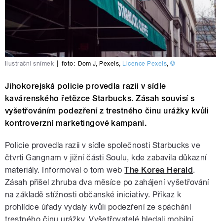
Ilustrační snímek
|
foto:
Dom J
,
Pexels
,
Licence Pexels
,
©
Jihokorejská policie provedla razii v sídle
kavárenského řetězce Starbucks. Zásah souvisí s
vyšetřováním podezření z trestného činu urážky kvůli
kontroverzní marketingové kampani.
Policie provedla razii v sídle společnosti Starbucks ve
čtvrti Gangnam v jižní části Soulu, kde zabavila důkazní
materiály. Informoval o tom web
The Korea Herald
.
Zásah přišel zhruba dva měsíce po zahájení vyšetřování
na základě stížnosti občanské iniciativy. Příkaz k
prohlídce úřady vydaly kvůli podezření ze spáchání
trestného činu urážky. Vyšetřovatelé hledali mobilní