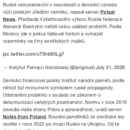
Ruské velvyslanectví v souvislosti s demolicí vzneslo
vůči polským úřadům námitku, napsal server
Polsat
News
. Předseda Vyšetřovacího výboru Ruské federace
Alexandr Bastrykin nařídil celou událost prošetřit. Podle
Moskvy jde o pokus falšovat historii a vymazat
vzpomínky na činy sovětských vojáků.
pic.twitter.com/uT5hb95Lg7
— Instytut Pamięci Narodowej (@ipngovpl)
July 31, 2026
Demolici financoval polský Institut národní paměti, podle
něhož byl monument symbolem ruské propagandy.
Odstranění proběhlo v souladu se zákonem o
dekomunizaci veřejných prostranství. Normu v roce 2016
zavedla vláda strany Právo a spravedlnost, uvádí server
Notes from Poland
. Bourání památníků ze sovětské éry
zesílilo v roce 2022 po invazi Ruska na Ukrajinu. Od té