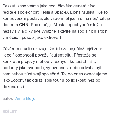
Pezzuti zase vnímá jako cool člověka generálního
ředitele společností Tesla a SpaceX Elona Muska. „Je to
kontroverzní postava, ale vzpomněl jsem si na něj,” cituje
docenta
CNN
. Podle něj je Musk nepochybně silný a
nezávislý, a díky své výrazné aktivitě na sociálních sítích i
v médiích působí jako extrovert.
Závěrem studie ukazuje, že lidé za nejdůležitější znak
„cool” osobnosti považují autenticitu. Přestože se
konkrétní projevy mohou v různých kulturách lišit,
hodnoty jako svoboda, vyrovnanost nebo odvaha být
sám sebou zůstávají společné. To, co dnes označujeme
jako „cool”, tak odráží spíš touhu po lidskosti než po
dokonalosti.
autor:
Anna Beljo