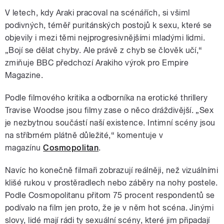
V letech, kdy Araki pracoval na scénářích, si všiml
podivných, téměř puritánských postojů k sexu, které se
objevily i mezi těmi nejprogresivnějšími mladými lidmi.
„Bojí se dělat chyby. Ale právě z chyb se člověk učí,“
zmiňuje BBC předchozí Arakiho výrok pro Empire
Magazine.
Podle filmového kritika a odborníka na erotické thrillery
Travise Woodse jsou filmy zase o něco dráždivější. „Sex
je nezbytnou součástí naší existence. Intimní scény jsou
na stříbrném plátně důležité,
“ komentuje v
magazínu
Cosmopolitan
.
Navíc ho konečně filmaři zobrazují reálněji, než vizuálními
klišé rukou v prostěradlech nebo záběry na nohy postele.
Podle Cosmopolitanu přitom 75 procent respondentů se
podívalo na film jen proto, že je v něm hot scéna. Jinými
slovy, lidé mají rádi ty sexuální scény, které jim připadají