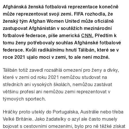
Afghánská ženská fotbalová reprezentace konečně
může reprezentovat svoji zemi. FIFA rozhodla, že
ženský tým Afghan Women United může oficiálně
zastupovat Afghánistán v soutěžích mezinárodní
fotbalové federace, píše americká
CNN.
Předtím k
tomu ženy potřebovaly souhlas Afghánské fotbalové
federace. Kvůli radikálnímu hnutí Tálibán, které se v
roce 2021 ujalo moci v zemi, to ale není možné.
Tálibán totiž zavedl rozsáhlá omezení pro ženy a dívky,
které v zemi od roku 2021 nemůžou studovat na
středních ani vysokých školách, nemůžou zastávat
většinu profesí ani nemůžou zemi reprezentovat v
týmových sportech.
Hráčky proto utekly do Portugalska, Austrálie nebo třeba
Velké Británie. Jako žadatelky o azyl ale často musely
bojovat s cestovními omezeními, bylo pro ně těžké získat