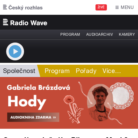
Přejít k hlavnímu obsahu
MENU
ŽIVĚ
PROGRAM
AUDIOARCHIV
KAMERY
Společnost
Program
Pořady
Více
…