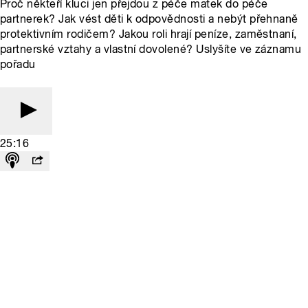
Proč někteří kluci jen přejdou z péče matek do péče
partnerek? Jak vést děti k odpovědnosti a nebýt přehnaně
protektivním rodičem? Jakou roli hrají peníze, zaměstnaní,
partnerské vztahy a vlastní dovolené? Uslyšíte ve záznamu
pořadu
25:16