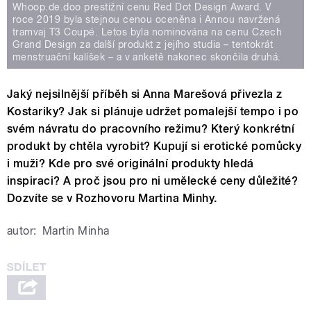
Whoop.de.doo prestižní cenu Red Dot Design Award. V
roce 2019 byla stejnou cenou oceněna i Annou navržená
tramvaj T3 Coupé. Letos byla nominována na cenu Czech
Grand Design za další produkt z jejího studia – tentokrát
menstruační kalíšek – a v anketě nakonec skončila druhá.
Jaký nejsilnější příběh si Anna Marešová přivezla z
Kostariky? Jak si plánuje udržet pomalejší tempo i po
svém návratu do pracovního režimu? Který konkrétní
produkt by chtěla vyrobit? Kupují si erotické pomůcky
i muži? Kde pro své originální produkty hledá
inspiraci? A proč jsou pro ni umělecké ceny důležité?
Dozvíte se v Rozhovoru Martina Minhy.
autor:
Martin Minha