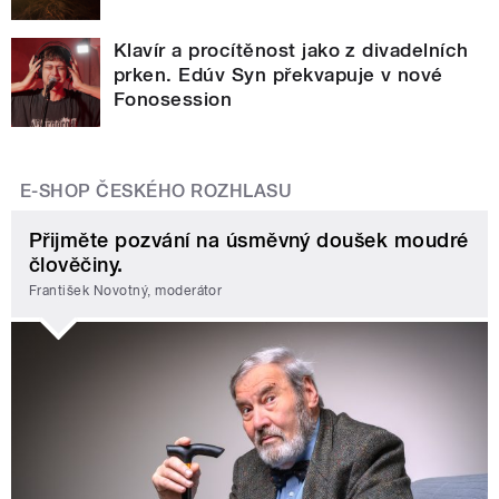
Klavír a procítěnost jako z divadelních
prken. Edúv Syn překvapuje v nové
Fonosession
E-SHOP ČESKÉHO ROZHLASU
Přijměte pozvání na úsměvný doušek moudré
člověčiny.
František Novotný, moderátor