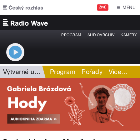
Přejít k hlavnímu obsahu
MENU
ŽIVĚ
PROGRAM
AUDIOARCHIV
KAMERY
Výtvarné umění
Program
Pořady
Více
…