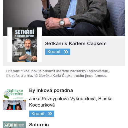
Setkání s Karlem Čapkem
Koupit
Literární fikce, pokus přiblížit literární nadsázkou spisovatele,
filozofa, ale hlavně člověka Karla Čapka trochu jinou formou.
Bylinková poradna
Jarka Rozsypalová-Vykoupilová, Blanka
Kocourková
Koupit
Saturnin