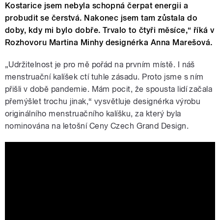
Kostarice jsem nebyla schopná čerpat energii a
probudit se čerstvá. Nakonec jsem tam zůstala do
doby, kdy mi bylo dobře. Trvalo to čtyři měsíce,“ říká v
Rozhovoru Martina Minhy designérka Anna Marešová.
„Udržitelnost je pro mě pořád na prvním místě. I náš
menstruační kalíšek ctí tuhle zásadu. Proto jsme s ním
přišli v době pandemie. Mám pocit, že spousta lidí začala
přemýšlet trochu jinak,“ vysvětluje designérka výrobu
originálního menstruačního kalíšku, za který byla
nominována na letošní Ceny Czech Grand Design.
Designérka Anna Marešová o
syndromu vyhoření: Na Kostarice jsem
znovu hledala sama sebe