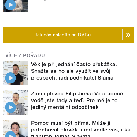
Jak nás naladíte na DABu
VÍCE Z POŘADU
Věk je při jednání často překážka.
Snažte se ho ale využít ve svůj
prospěch, radí podnikatel Sláma
Zimní plavec Filip Jícha: Ve studené
vodě jste tady a teď. Pro mě je to
jediný mentální odpočinek
Pomoc musí být přímá. Může ji
potřebovat člověk hned vedle vás, říká
filantrop Tomáš Slavata