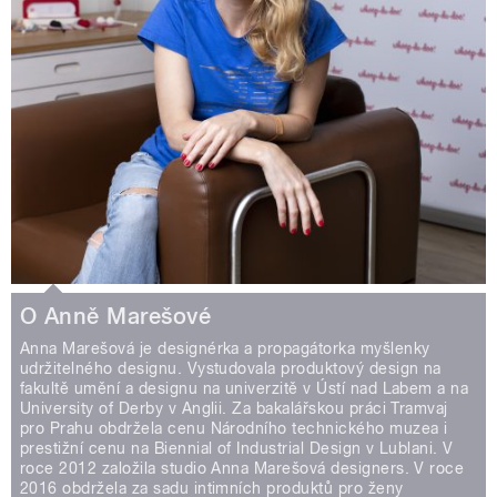
O Anně Marešové
Anna Marešová je designérka a propagátorka myšlenky
udržitelného designu. Vystudovala produktový design na
fakultě umění a designu na univerzitě v Ústí nad Labem a na
University of Derby v Anglii. Za bakalářskou práci Tramvaj
pro Prahu obdržela cenu Národního technického muzea i
prestižní cenu na Biennial of Industrial Design v Lublani. V
roce 2012 založila studio Anna Marešová designers. V roce
2016 obdržela za sadu intimních produktů pro ženy