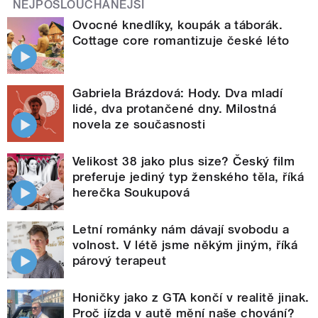
NEJPOSLOUCHANĚJŠÍ
Ovocné knedlíky, koupák a táborák.
Cottage core romantizuje české léto
Gabriela Brázdová: Hody. Dva mladí
lidé, dva protančené dny. Milostná
novela ze současnosti
Velikost 38 jako plus size? Český film
preferuje jediný typ ženského těla, říká
herečka Soukupová
Letní románky nám dávají svobodu a
volnost. V létě jsme někým jiným, říká
párový terapeut
Honičky jako z GTA končí v realitě jinak.
Proč jízda v autě mění naše chování?