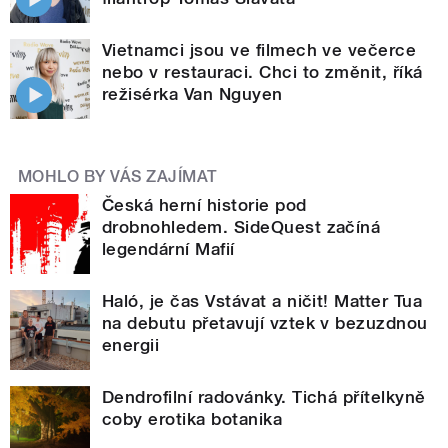
Vietnamci jsou ve filmech ve večerce
nebo v restauraci. Chci to změnit, říká
režisérka Van Nguyen
MOHLO BY VÁS ZAJÍMAT
Česká herní historie pod
drobnohledem. SideQuest začíná
legendární Mafií
Haló, je čas Vstávat a ničit! Matter Tua
na debutu přetavují vztek v bezuzdnou
energii
Dendrofilní radovánky. Tichá přítelkyně
coby erotika botanika