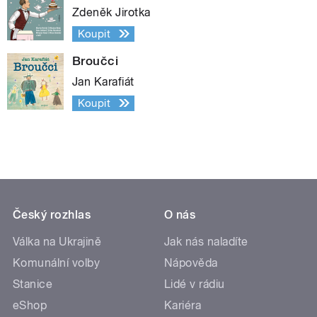
Zdeněk Jirotka
Koupit
Broučci
Jan Karafiát
Koupit
Český rozhlas
O nás
Válka na Ukrajině
Jak nás naladíte
Komunální volby
Nápověda
Stanice
Lidé v rádiu
eShop
Kariéra