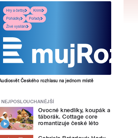
Hry a četby
Krimi
Pohádky
Pořady
Živé vysílání
Audiosvět Českého rozhlasu na jednom místě
NEJPOSLOUCHANĚJŠÍ
Ovocné knedlíky, koupák a
táborák. Cottage core
romantizuje české léto