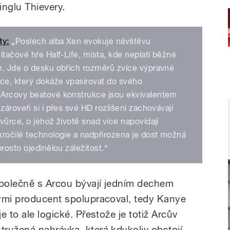
inglu Thievery.
ty:
„
Poslech alba Xen evokuje návštěvu
ítačové hře Half-Life, místa, kde neplatí běžné
m. Jde o desku obřích rozměrů zvíce výpravné
rce, který dokáže vpasírovat do svého
 Arcovy beatové konstrukce jsou ekvivalentem
zároveň si i přes své HD rozlišení zachovávají
vůrce, o jehož životě snad více napovídají
kročilé technologie a nadpřirozena je dost možná
rosto ojedinělou záležitost.“
společně s Arcou bývají jedním dechem
ými producent spolupracoval, tedy Kanye
 to ale logické. Přestože je totiž Arcův
ružená nahrávka, která kdykoliv obstojí