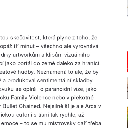
ou skečovitost, která plyne z toho, že
topáž tří minut – všechno ale vyrovnává
 i díky artworkům a klipům vizuálního
 jako portál do země daleko za hranicí
eatové hudby. Neznamená to ale, že by
 a produkoval sentimentální skladby.
uku se opírá i o paranoidní vize, jako
ku Family Violence nebo v překotné
Bullet Chained. Nejsilnější je ale Arca v
kou euforii s tísní tak rychle, až
 emoce – to se mu mistrovsky daří třeba