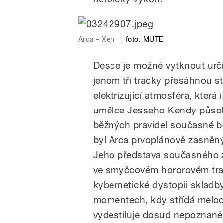
Arca – Xen
|
foto: MUTE
Desce je možné vytknout určit
jenom tři tracky přesáhnou s
elektrizující atmosféra, která
umělce Jesseho Kendy působí
běžných pravidel současné b
byl Arca prvoplánově zasněný
Jeho představa současného zv
ve smyčcovém hororovém trac
kybernetické dystopii skladby 
momentech, kdy střídá melodic
vydestiluje dosud nepoznané