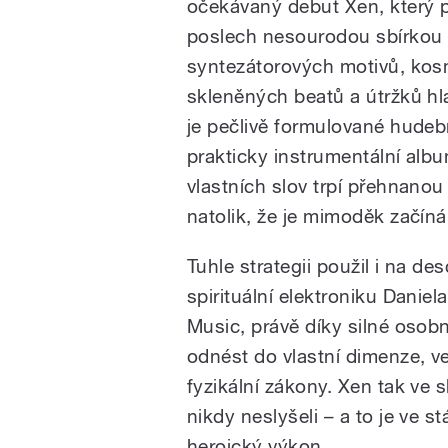
očekávaný debut Xen, který p
poslech nesourodou sbírkou
syntezátorových motivů, kos
skleněných beatů a útržků h
je pečlivě formulované hudebn
prakticky instrumentální alb
vlastních slov trpí přehnanou 
natolik, že je mimoděk začín
Tuhle strategii použil i na d
spirituální elektroniku Danie
Music, právě díky silné osobn
odnést do vlastní dimenze, ve
fyzikální zákony. Xen tak ve 
nikdy neslyšeli – a to je ve s
heroický výkon.