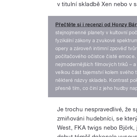
v titulní skladbě Xen nebo v s
Přečtěte si i recenzi od Honzy Bár
stejnojmenné planety v kultovní poč
fyzikální zákony a zvukové spektru
opery a zároveň intimní zpověď tvů
počítačového očistce čisté emoce.
nejmodernějších filmových triků – a 
velkou část tajemství kolem svého t
některé názvy skladeb. Kontrast po
přesně tím, co činí z jeho hudby nap
Je trochu nespravedlivé, že 
zmiňováni hudebníci, se kter
West, FKA twigs nebo Björk, je
debut téměř dokonale vysoust