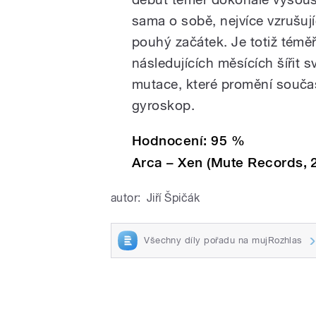
sama o sobě, nejvíce vzrušujíc
pouhý začátek. Je totiž téměř
následujících měsících šířit 
mutace, které promění souča
gyroskop.
Hodnocení: 95 %
Arca – Xen (Mute Records, 
autor:
Jiří Špičák
Všechny díly pořadu na mujRozhlas