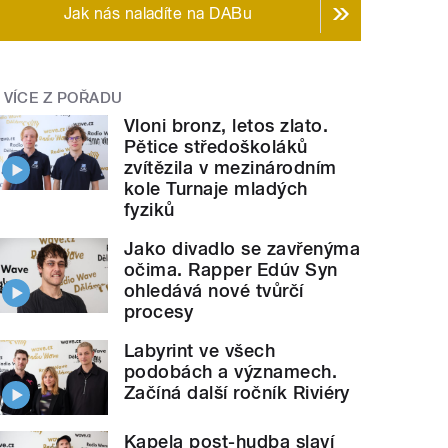
Jak nás naladíte na DABu
VÍCE Z POŘADU
Vloni bronz, letos zlato.
Pětice středoškoláků
zvítězila v mezinárodním
kole Turnaje mladých
fyziků
Jako divadlo se zavřenýma
očima. Rapper Edúv Syn
ohledává nové tvůrčí
procesy
Labyrint ve všech
podobách a významech.
Začíná další ročník Riviéry
Kapela post-hudba slaví