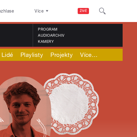
ozhlase
Více
ŽIVĚ
PROGRAM
AUDIOARCHIV
KAMERY
Lidé
Playlisty
Projekty
Více
…