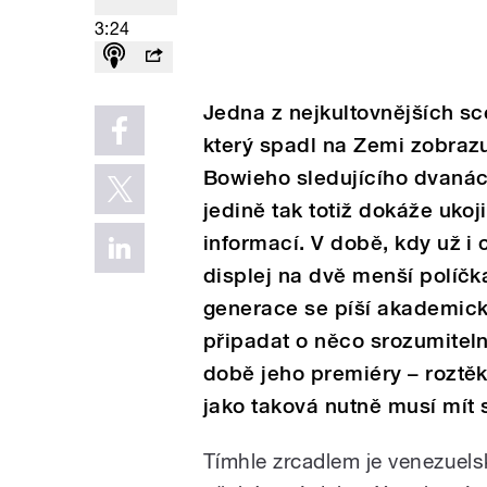
3:24
Jedna z nejkultovnějších s
který spadl na Zemi zobra
Bowieho sledujícího dvanác
jedině tak totiž dokáže ukoj
informací. V době, kdy už i 
displej na dvě menší políčk
generace se píší akademick
připadat o něco srozumitelně
době jeho premiéry – roztě
jako taková nutně musí mít s
Tímhle zrcadlem je venezuels