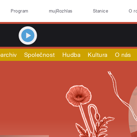
Program
mujRozhlas
Stanice
O r
archiv
Společnost
Hudba
Kultura
O nás