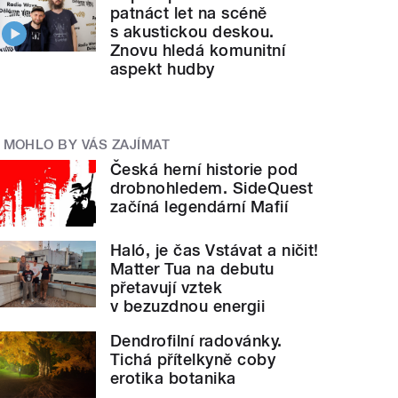
patnáct let na scéně
s akustickou deskou.
Znovu hledá komunitní
aspekt hudby
MOHLO BY VÁS ZAJÍMAT
Česká herní historie pod
drobnohledem. SideQuest
začíná legendární Mafií
Haló, je čas Vstávat a ničit!
Matter Tua na debutu
přetavují vztek
v bezuzdnou energii
Dendrofilní radovánky.
Tichá přítelkyně coby
erotika botanika