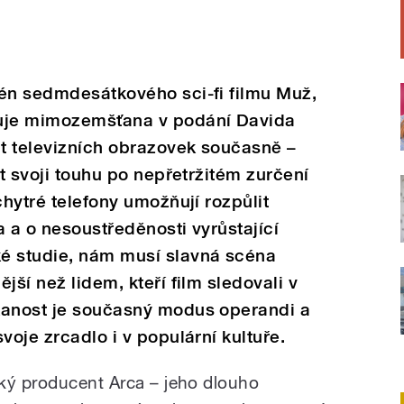
cén sedmdesátkového sci-fi filmu Muž,
zuje mimozemšťana v podání Davida
t televizních obrazovek současně –
it svoji touhu po nepřetržitém zurčení
chytré telefony umožňují rozpůlit
a a o nesoustředěnosti vyrůstající
é studie, nám musí slavná scéna
jší než lidem, kteří film sledovali v
kanost je současný modus operandi a
voje zrcadlo i v populární kultuře.
ký producent Arca – jeho dlouho