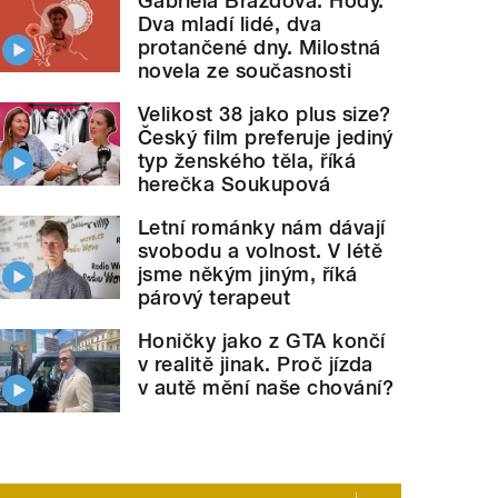
Gabriela Brázdová: Hody.
Dva mladí lidé, dva
protančené dny. Milostná
novela ze současnosti
Velikost 38 jako plus size?
Český film preferuje jediný
typ ženského těla, říká
herečka Soukupová
Letní románky nám dávají
svobodu a volnost. V létě
jsme někým jiným, říká
párový terapeut
Honičky jako z GTA končí
v realitě jinak. Proč jízda
v autě mění naše chování?