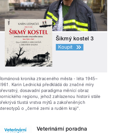
Šikmý kostel 3
Koupit
Románová kronika ztraceného města - léta 1945–
1961. Karin Lednická předkládá do značné míry
převratný, dosavadní paradigma měnící obraz
hornického regionu, jehož zahlazenou historii stále
překrývá tlustá vrstva mýtů a zakořeněných
stereotypů o „černé zemi a rudém kraji“.
Veterinární poradna