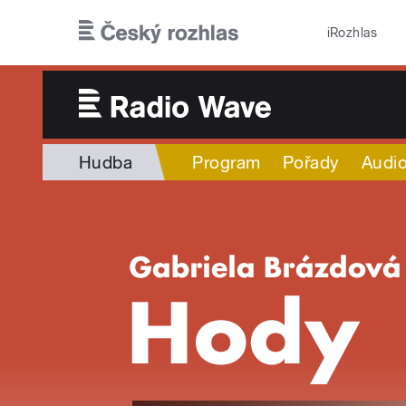
Přejít k hlavnímu obsahu
iRozhlas
Hudba
Program
Pořady
Audio