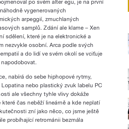
ojmenoval po svém alter egu, je na první
 náhodně vygenerovaných
mických arpeggií, zmuchlaných
lasových samplů. Zdání ale klame – Xen
í sdělení, které je na elektronické a
um nezvykle osobní. Arca podle svých
empatií a do lidí ve svém okolí se vciťuje
á napodobovat.
esce, nabírá do sebe hiphopové rytmy,
la Lopatina nebo plastický zvuk labelu PC
osti ale všechny tyhle vlivy dokáže
 které čas neběží lineárně a kde neplatí
skutečnosti zní jako něco, co jsme ještě
tále probíhající retrománii bezmála