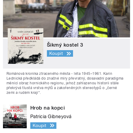
Šikmý kostel 3
Koupit
Románová kronika ztraceného města - léta 1945–1961. Karin
Lednická předkládá do značné míry převratný, dosavadní paradigma
měnící obraz hornického regionu, jehož zahlazenou historii stále
překrývá tlustá vrstva mýtů a zakořeněných stereotypů o „černé
zemi a rudém kraji“.
Hrob na kopci
Patricia Gibneyová
Koupit