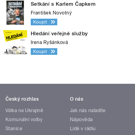
Setkání s Karlem Čapkem
František Novotný
Koupit
Hledání veřejné služby
Irena Ryšánková
Koupit
Český rozhlas
O nás
Válka na Ukrajině
Jak nás naladíte
Komunální volby
Nápověda
Stanice
Lidé v rádiu