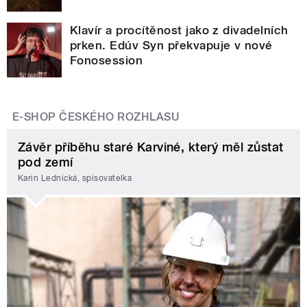
Klavír a procítěnost jako z divadelních
prken. Edúv Syn překvapuje v nové
Fonosession
E-SHOP ČESKÉHO ROZHLASU
Závěr příběhu staré Karviné, který měl zůstat
pod zemí
Karin Lednická, spisovatelka