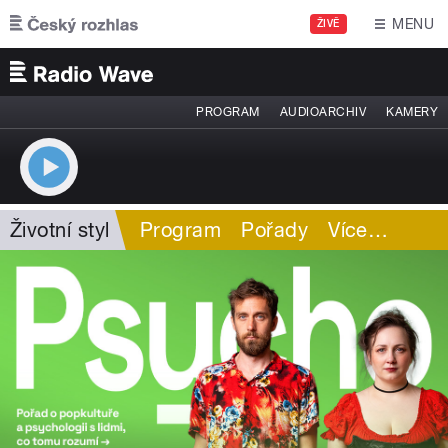
Přejít k hlavnímu obsahu
MENU
ŽIVĚ
PROGRAM
AUDIOARCHIV
KAMERY
Životní styl
Program
Pořady
Více
…