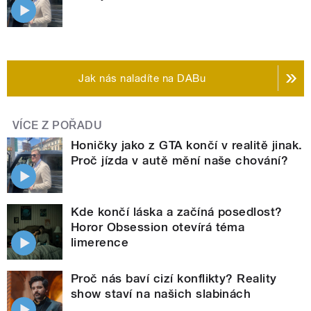
Jak nás naladíte na DABu
VÍCE Z POŘADU
Honičky jako z GTA končí v realitě jinak.
Proč jízda v autě mění naše chování?
Kde končí láska a začíná posedlost?
Horor Obsession otevírá téma
limerence
Proč nás baví cizí konflikty? Reality
show staví na našich slabinách