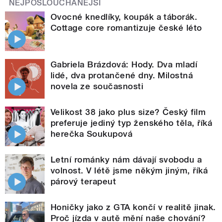
NEJPOSLOUCHANĚJŠÍ
Ovocné knedlíky, koupák a táborák.
Cottage core romantizuje české léto
Gabriela Brázdová: Hody. Dva mladí
lidé, dva protančené dny. Milostná
novela ze současnosti
Velikost 38 jako plus size? Český film
preferuje jediný typ ženského těla, říká
herečka Soukupová
Letní románky nám dávají svobodu a
volnost. V létě jsme někým jiným, říká
párový terapeut
Honičky jako z GTA končí v realitě jinak.
Proč jízda v autě mění naše chování?