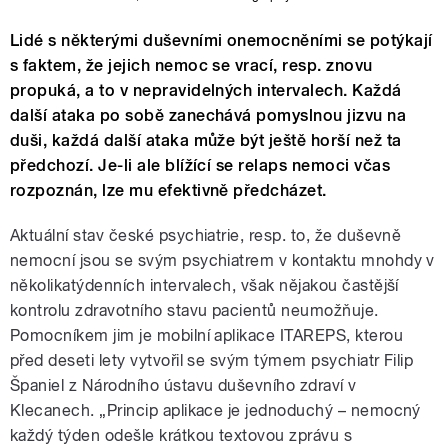
Lidé s některými duševními onemocněními se potýkají
s faktem, že jejich nemoc se vrací, resp. znovu
propuká, a to v nepravidelných intervalech. Každá
další ataka po sobě zanechává pomyslnou jizvu na
duši, každá další ataka může být ještě horší než ta
předchozí. Je-li ale blížící se relaps nemoci včas
rozpoznán, lze mu efektivně předcházet.
Aktuální stav české psychiatrie, resp. to, že duševně
nemocní jsou se svým psychiatrem v kontaktu mnohdy v
několikatýdenních intervalech, však nějakou častější
kontrolu zdravotního stavu pacientů neumožňuje.
Pomocníkem jim je mobilní aplikace ITAREPS, kterou
před deseti lety vytvořil se svým týmem psychiatr Filip
Španiel z Národního ústavu duševního zdraví v
Klecanech. „Princip aplikace je jednoduchý – nemocný
každý týden odešle krátkou textovou zprávu s