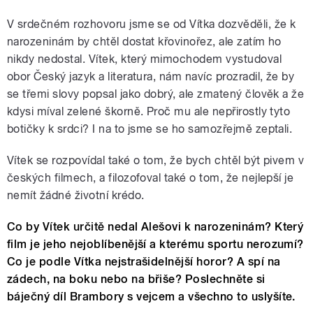
V srdečném rozhovoru jsme se od Vítka dozvěděli, že k
narozeninám by chtěl dostat křovinořez, ale zatím ho
nikdy nedostal. Vítek, který mimochodem vystudoval
obor Český jazyk a literatura, nám navíc prozradil, že by
se třemi slovy popsal jako dobrý, ale zmatený člověk a že
kdysi míval zelené škorně. Proč mu ale nepřirostly tyto
botičky k srdci? I na to jsme se ho samozřejmě zeptali.
Vítek se rozpovídal také o tom, že bych chtěl být pivem v
českých filmech, a filozofoval také o tom, že nejlepší je
nemít žádné životní krédo.
Co by Vítek určitě nedal Alešovi k narozeninám? Který
film je jeho nejoblíbenější a kterému sportu nerozumí?
Co je podle Vítka nejstrašidelnější horor? A spí na
zádech, na boku nebo na břiše? Poslechněte si
báječný díl Brambory s vejcem a všechno to uslyšíte.