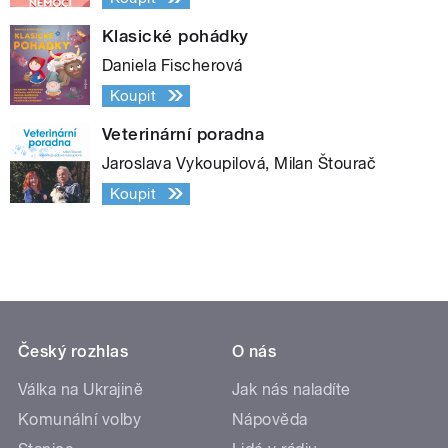
Klasické pohádky
Daniela Fischerová
Koupit
Veterinární poradna
Jaroslava Vykoupilová, Milan Štourač
Koupit
Český rozhlas
O nás
Válka na Ukrajině
Jak nás naladíte
Komunální volby
Nápověda