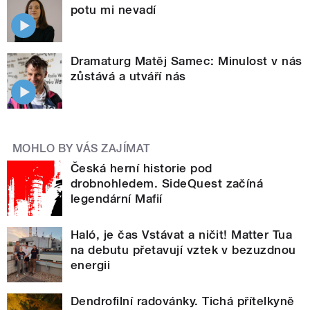
potu mi nevadí
Dramaturg Matěj Samec: Minulost v nás
zůstává a utváří nás
MOHLO BY VÁS ZAJÍMAT
Česká herní historie pod
drobnohledem. SideQuest začíná
legendární Mafií
Haló, je čas Vstávat a ničit! Matter Tua
na debutu přetavují vztek v bezuzdnou
energii
Dendrofilní radovánky. Tichá přítelkyně