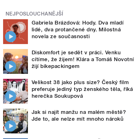
NEJPOSLOUCHANĚJŠÍ
Gabriela Brázdová: Hody. Dva mladí
lidé, dva protančené dny. Milostná
novela ze současnosti
Diskomfort je sedět v práci. Venku
cítíme, že žijem! Klára a Tomáš Novotní
žijí bikepackingem
Velikost 38 jako plus size? Český film
preferuje jediný typ ženského těla, říká
herečka Soukupová
Jak si najít manžu na malém městě?
Jde to, ale nelze mít mnoho nároků