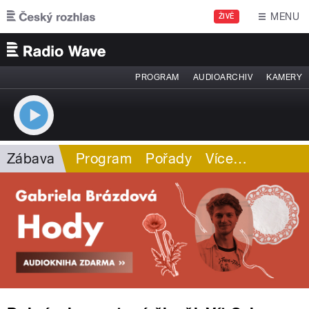
Přejít k hlavnímu obsahu
MENU
ŽIVĚ
PROGRAM
AUDIOARCHIV
KAMERY
Zábava
Program
Pořady
Více
…