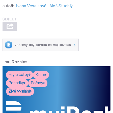
autoři:
Ivana Veselková
,
Aleš Stuchlý
Všechny díly pořadu na mujRozhlas
mujRozhlas
Hry a četby
Krimi
Pohádky
Pořady
Živé vysílání