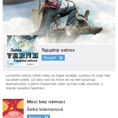
Tajuplný ostrov
Koupit
Lincolnův ostrov nikdo nikdy na mapě nenašel, a přece ho znají lidé
na celém světě. Už déle než sto třicet let na něm prožívají
dobrodružství s pěticí trosečníků, kteří na něm našli útočiště, a
hlavně nejedno tajemství.
Moci bez nemoci
Šárka Volemanová
Koupit