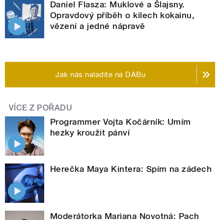
Daniel Flasza: Muklové a Šlajsny.
Opravdový příběh o kilech kokainu,
vězení a jedné nápravě
Jak nás naladíte na DABu
VÍCE Z POŘADU
Programmer Vojta Kočárník: Umím
hezky kroužit pánví
Herečka Maya Kintera: Spím na zádech
Moderátorka Mariana Novotná: Pach