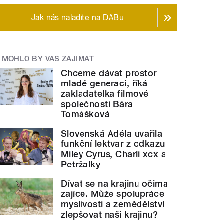
Jak nás naladíte na DABu
MOHLO BY VÁS ZAJÍMAT
Chceme dávat prostor
mladé generaci, říká
zakladatelka filmové
společnosti Bára
Tomášková
Slovenská Adéla uvařila
funkční lektvar z odkazu
Miley Cyrus, Charli xcx a
Petržalky
Dívat se na krajinu očima
zajíce. Může spolupráce
myslivosti a zemědělství
zlepšovat naši krajinu?