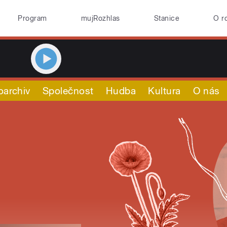
Program
mujRozhlas
Stanice
O r
oarchiv
Společnost
Hudba
Kultura
O nás