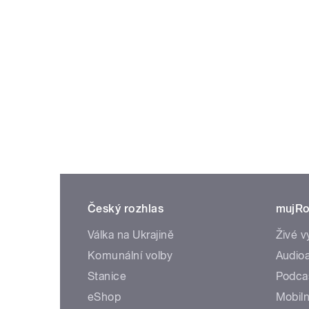
Český rozhlas
mujRo
Válka na Ukrajině
Živé v
Komunální volby
Audioa
Stanice
Podca
eShop
Mobiln