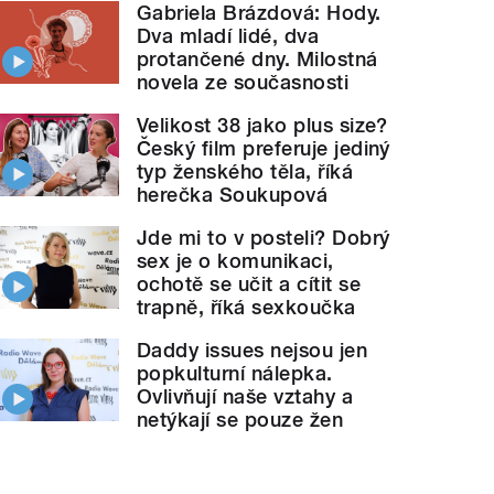
Gabriela Brázdová: Hody.
Dva mladí lidé, dva
protančené dny. Milostná
novela ze současnosti
Velikost 38 jako plus size?
Český film preferuje jediný
typ ženského těla, říká
herečka Soukupová
Jde mi to v posteli? Dobrý
sex je o komunikaci,
ochotě se učit a cítit se
trapně, říká sexkoučka
Daddy issues nejsou jen
popkulturní nálepka.
Ovlivňují naše vztahy a
netýkají se pouze žen