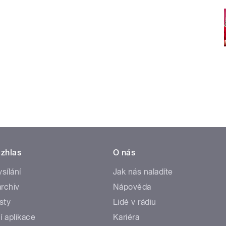
zhlas
O nás
ysílání
Jak nás naladíte
rchiv
Nápověda
sty
Lidé v rádiu
í aplikace
Kariéra