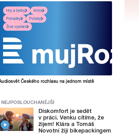
Hry a četby
Krimi
Pohádky
Pořady
Živé vysílání
Audiosvět Českého rozhlasu na jednom místě
NEJPOSLOUCHANĚJŠÍ
Diskomfort je sedět
v práci. Venku cítíme, že
žijem! Klára a Tomáš
Novotní žijí bikepackingem