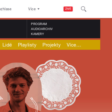
ozhlase
Více
ŽIVĚ
PROGRAM
AUDIOARCHIV
KAMERY
Lidé
Playlisty
Projekty
Více
…