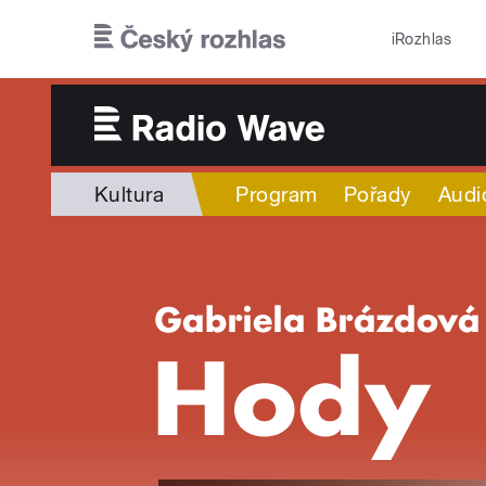
Přejít k hlavnímu obsahu
iRozhlas
Kultura
Program
Pořady
Audi