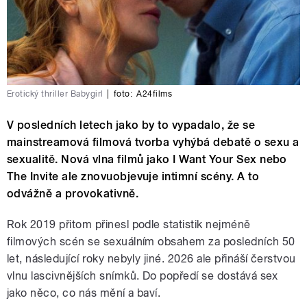
Erotický thriller Babygirl
|
foto:
A24films
V posledních letech jako by to vypadalo, že se
mainstreamová filmová tvorba vyhýbá debatě o sexu a
sexualitě. Nová vlna filmů jako I Want Your Sex nebo
The Invite ale znovuobjevuje intimní scény. A to
odvážně a provokativně.
Rok 2019 přitom přinesl podle statistik nejméně
filmových scén se sexuálním obsahem za posledních 50
let, následující roky nebyly jiné. 2026 ale přináší čerstvou
vlnu lascivnějších snímků. Do popředí se dostává sex
jako něco, co nás mění a baví.