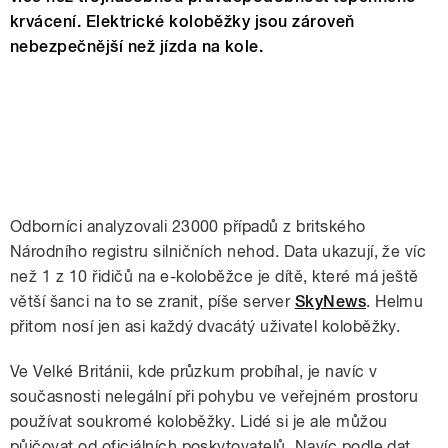
krvácení. Elektrické koloběžky jsou zároveň
nebezpečnější než jízda na kole.
Odborníci analyzovali 23000 případů z britského
Národního registru silničních nehod. Data ukazují, že víc
než 1 z 10 řidičů na e-koloběžce je dítě, které má ještě
větší šanci na to se zranit, píše server
SkyNews
. Helmu
přitom nosí jen asi každý dvacátý uživatel koloběžky.
Ve Velké Británii, kde průzkum probíhal, je navíc v
současnosti nelegální při pohybu ve veřejném prostoru
používat soukromé koloběžky. Lidé si je ale můžou
půjčovat od oficiálních poskytovatelů. Navíc podle dat