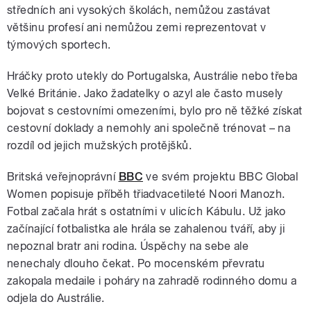
středních ani vysokých školách, nemůžou zastávat
většinu profesí ani nemůžou zemi reprezentovat v
týmových sportech.
Hráčky proto utekly do Portugalska, Austrálie nebo třeba
Velké Británie. Jako žadatelky o azyl ale často musely
bojovat s cestovními omezeními, bylo pro ně těžké získat
cestovní doklady a nemohly ani společně trénovat – na
rozdíl od jejich mužských protějšků.
Britská veřejnoprávní
BBC
ve svém projektu BBC Global
Women popisuje příběh třiadvacetileté Noori Manozh.
Fotbal začala hrát s ostatními v ulicích Kábulu. Už jako
začínající fotbalistka ale hrála se zahalenou tváří, aby ji
nepoznal bratr ani rodina. Úspěchy na sebe ale
nenechaly dlouho čekat. Po mocenském převratu
zakopala medaile i poháry na zahradě rodinného domu a
odjela do Austrálie.