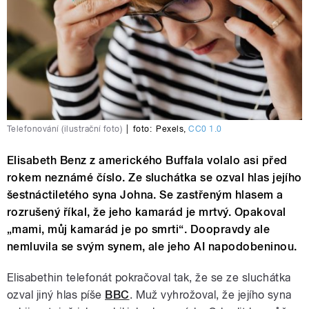
Telefonování (ilustrační foto)
|
foto:
Pexels
,
CC0 1.0
Elisabeth Benz z amerického Buffala volalo asi před
rokem neznámé číslo. Ze sluchátka se ozval hlas jejího
šestnáctiletého syna Johna. Se zastřeným hlasem a
rozrušený říkal, že jeho kamarád je mrtvý. Opakoval
„mami, můj kamarád je po smrti“. Doopravdy ale
nemluvila se svým synem, ale jeho AI napodobeninou.
Elisabethin telefonát pokračoval tak, že se ze sluchátka
ozval jiný hlas píše
BBC
. Muž vyhrožoval, že jejího syna