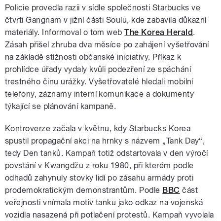
Policie provedla razii v sídle společnosti Starbucks ve
čtvrti Gangnam v jižní části Soulu, kde zabavila důkazní
materiály. Informoval o tom web
The Korea Herald
.
Zásah přišel zhruba dva měsíce po zahájení vyšetřování
na základě stížnosti občanské iniciativy. Příkaz k
prohlídce úřady vydaly kvůli podezření ze spáchání
trestného činu urážky. Vyšetřovatelé hledali mobilní
telefony, záznamy interní komunikace a dokumenty
týkající se plánování kampaně.
Kontroverze začala v květnu, kdy Starbucks Korea
spustil propagační akci na hrnky s názvem „Tank Day“,
tedy Den tanků. Kampaň totiž odstartovala v den výročí
povstání v Kwangdžu z roku 1980, při kterém podle
odhadů zahynuly stovky lidí po zásahu armády proti
prodemokratickým demonstrantům. Podle
BBC
část
veřejnosti vnímala motiv tanku jako odkaz na vojenská
vozidla nasazená při potlačení protestů. Kampaň vyvolala