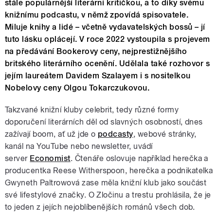
stále populárnější literární kritičkou, a to díky svému
knižnímu podcastu, v němž zpovídá spisovatele.
Miluje knihy a lidé – včetně vydavatelských bossů – jí
tuto lásku oplácejí. V roce 2022 vystoupila s projevem
na předávání Bookerovy ceny, nejprestižnějšího
britského literárního ocenění. Udělala také rozhovor s
jejím laureátem Davidem Szalayem i s nositelkou
Nobelovy ceny Olgou Tokarczukovou.
Takzvané knižní kluby celebrit, tedy různé formy
doporučení literárních děl od slavných osobností, dnes
zažívají boom, ať už jde o
podcasty
, webové stránky,
kanál na YouTube nebo newsletter, uvádí
s
erver
Economist
.
Čtenáře oslovuje například herečka a
producentka Reese Witherspoon, herečka a podnikatelka
Gwyneth Paltrowová zase měla knižní klub jako součást
své lifestylové značky. O Zločinu a trestu prohlásila, že je
to jeden z jejích nejoblíbenějších románů všech dob.