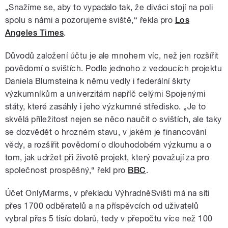
„Snažíme se, aby to vypadalo tak, že diváci stojí na poli
spolu s námi a pozorujeme sviště,“ řekla pro
Los
Angeles Times
.
Důvodů založení účtu je ale mnohem víc, než jen rozšířit
povědomí o svištích. Podle jednoho z vedoucích projektu
Daniela Blumsteina k němu vedly i federální škrty
výzkumníkům a univerzitám napříč celými Spojenými
státy, které zasáhly i jeho výzkumné středisko. „Je to
skvělá příležitost nejen se něco naučit o svištích, ale taky
se dozvědět o hrozném stavu, v jakém je financování
vědy, a rozšířit povědomí o dlouhodobém výzkumu a o
tom, jak udržet při životě projekt, který považují za pro
společnost prospěšný,“ řekl pro
BBC
.
Účet OnlyMarms, v překladu VýhradněSvišti má na síti
přes 1700 odběratelů a na příspěvcích od uživatelů
vybral přes 5 tisíc dolarů, tedy v přepočtu více než 100