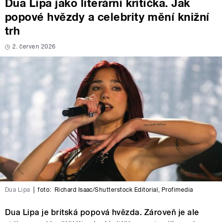
Dua Lipa jako literární kritička. Jak
popové hvězdy a celebrity mění knižní
trh
2. červen 2026
Dua Lipa
|
foto:
Richard Isaac/Shutterstock Editorial
,
Profimedia
Dua Lipa je britská popová hvězda. Zároveň je ale