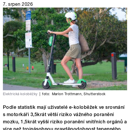
7. srpen 2026
Elektrická koloběžky
|
foto:
Marlon Trottmann
,
Shutterstock
Podle statistik mají uživatelé e-koloběžek ve srovnání
s motorkáři 3,5krát větší riziko vážného poranění
mozku, 1,5krát vyšší riziko poranění vnitřních orgánů a
více než trojnásobnou pravděpodobnost tepenného