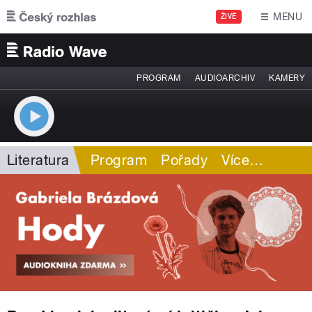
Přejít k hlavnímu obsahu
MENU
ŽIVĚ
PROGRAM
AUDIOARCHIV
KAMERY
Literatura
Program
Pořady
Více
…