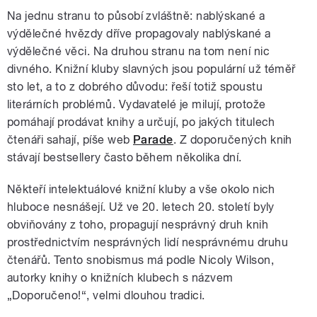
Na jednu stranu to působí zvláštně: nablýskané a
výdělečné hvězdy dříve propagovaly nablýskané a
výdělečné věci. Na druhou stranu na tom není nic
divného. Knižní kluby slavných jsou populární už téměř
sto let, a to z dobrého důvodu: řeší totiž spoustu
literárních problémů. Vydavatelé je milují, protože
pomáhají prodávat knihy a určují, po jakých titulech
čtenáři sahají, píše web
Parade
. Z doporučených knih
stávají bestsellery často během několika dní.
Někteří intelektuálové knižní kluby a vše okolo nich
hluboce nesnášejí. Už ve 20. letech 20. století byly
obviňovány z toho, propagují nesprávný druh knih
prostřednictvím nesprávných lidí nesprávnému druhu
čtenářů. Tento snobismus má podle Nicoly Wilson,
autorky knihy o knižních klubech s názvem
„Doporučeno!“, velmi dlouhou tradici.