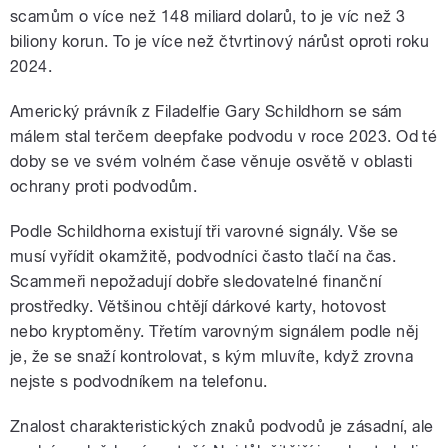
scamům o více než 148 miliard dolarů, to je víc než 3
biliony korun. To je více než čtvrtinový nárůst oproti roku
2024.
Americký právník z Filadelfie Gary Schildhorn se sám
málem stal terčem deepfake podvodu v roce 2023. Od té
doby se ve svém volném čase věnuje osvětě v oblasti
ochrany proti podvodům.
Podle Schildhorna existují tři varovné signály. Vše se
musí vyřídit okamžitě, podvodníci často tlačí na čas.
Scammeři nepožadují dobře sledovatelné finanční
prostředky. Většinou chtějí dárkové karty, hotovost
nebo kryptoměny. Třetím varovným signálem podle něj
je, že se snaží kontrolovat, s kým mluvíte, když zrovna
nejste s podvodníkem na telefonu.
Znalost charakteristických znaků podvodů je zásadní, ale