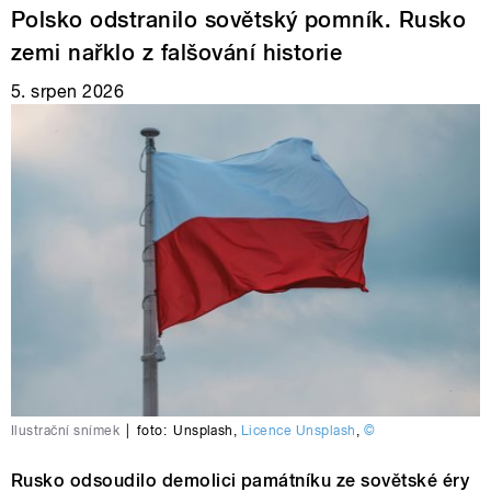
Polsko odstranilo sovětský pomník. Rusko
zemi nařklo z falšování historie
5. srpen 2026
Ilustrační snímek
|
foto:
Unsplash
,
Licence Unsplash
,
©
Rusko odsoudilo demolici památníku ze sovětské éry