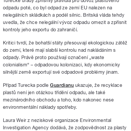
Turecké úřady zpřísnily pravidla pro dovoz plastového
odpadu poté, co byl odpad ze zemí EU nalezen na
nelegálních skládkách a podél silnic. Britská vláda tehdy
uvedla, že chce nelegální vývoz odpadu omezit a zpřísnit
kontroly jeho exportu do zahraničí.
Kritici tvrdí, že bohatší státy přesouvají ekologickou zátěž
do zemí, které mají slabší kontrolu nad nakládáním s
odpady. Právě proto používají označení „waste
colonialism“ – odpadovou kolonizaci, kdy ekonomicky
silnější země exportují své odpadové problémy jinam.
Případ Turecka podle
Guardianu
ukazuje, že recyklace
plastů není jen otázkou třídění odpadu, ale také
mezinárodního obchodu a toho, kdo nakonec nese
environmentální náklady spotřeby.
Laura Weir z neziskové organizace Environmental
Investigation Agency dodává, že zodpovědnost za plasty