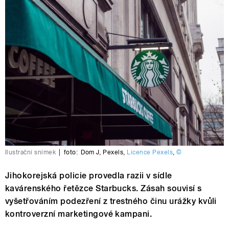
Ilustrační snímek
|
foto:
Dom J
,
Pexels
,
Licence Pexels
,
©
Jihokorejská policie provedla razii v sídle
kavárenského řetězce Starbucks. Zásah souvisí s
vyšetřováním podezření z trestného činu urážky kvůli
kontroverzní marketingové kampani.