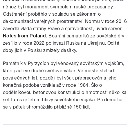
něhož byl monument symbolem ruské propagandy.
Odstranění proběhlo v souladu se zákonem o
dekomunizaci veřejných prostranství. Normu v roce 2016
zavedla vláda strany Právo a spravedlnost, uvádí server
Notes from Poland
. Bourání památníků ze sovětské éry
zesílilo v roce 2022 po invazi Ruska na Ukrajinu. Od té
doby jich v Polsku zmizely desítky.
Památník v Pyrzycích byl věnovaný sovětským vojákům,
kteří padli ve druhé světové válce. Ve městě stál od
poválečných let, později byl však přepracován a jeho
konečná podoba vznikla až v roce 1984. Šlo o
obdélníkovou betonovou konstrukci o hmotnosti několika
set tun s reliéfem hlavy sovětského vojáka. Při demolici
se v pátek shromáždilo přibližně 150 lidí.