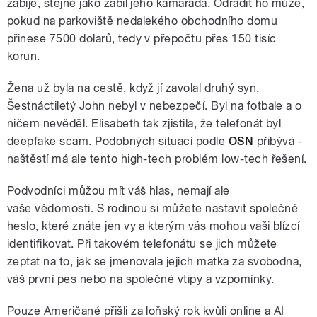
zabije, stejně jako zabil jeho kamaráda. Odradit ho může,
pokud na parkoviště nedalekého obchodního domu
přinese 7500 dolarů, tedy v přepočtu přes 150 tisíc
korun.
Žena už byla na cestě, když jí zavolal druhý syn.
Šestnáctiletý John nebyl v nebezpečí. Byl na fotbale a o
ničem nevěděl. Elisabeth tak zjistila, že telefonát byl
deepfake scam. Podobných situací podle
OSN
přibývá -
naštěstí má ale tento high-tech problém low-tech řešení.
Podvodníci můžou mít váš hlas, nemají ale
vaše vědomosti. S rodinou si můžete nastavit společné
heslo, které znáte jen vy a kterým vás mohou vaši blízcí
identifikovat. Při takovém telefonátu se jich můžete
zeptat na to, jak se jmenovala jejich matka za svobodna,
váš první pes nebo na společné vtipy a vzpomínky.
Pouze Američané přišli za loňský rok kvůli online a AI