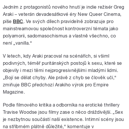
Jedním z protagonistů nového hnutí je indie režisér Greg
Araki – veterán devadesátkové éry New Queer Cinema,
píše
BBC
. Ve svých dílech pravidelně zobrazuje pro
mainstreamovou společnost kontroverzní témata jako
polyamorii, sadomasochismus a vlastně všechno, co
není „vanilla.“
V letech, kdy Araki pracoval na scénářích, si všiml
podivných, téměř puritánských postojů k sexu, které se
objevily i mezi těmi nejprogresivnějšími mladými lidmi.
„Bojí se dělat chyby. Ale právě z chyb se člověk učí,“
zmiňuje BBC předchozí Arakiho výrok pro Empire
Magazine.
Podle filmového kritika a odborníka na erotické thrillery
Travise Woodse jsou filmy zase o něco dráždivější. „Sex
je nezbytnou součástí naší existence. Intimní scény jsou
na stříbrném plátně důležité,
“ komentuje v