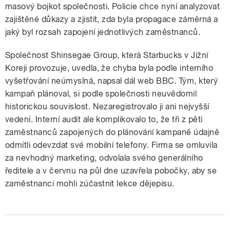
masový bojkot společnosti. Policie chce nyní analyzovat
zajištěné důkazy a zjistit, zda byla propagace záměrná a
jaký byl rozsah zapojení jednotlivých zaměstnanců.
Společnost Shinsegae Group, která Starbucks v Jižní
Koreji provozuje, uvedla, že chyba byla podle interního
vyšetřování neúmyslná, napsal dál web BBC. Tým, který
kampaň plánoval, si podle společnosti neuvědomil
historickou souvislost. Nezaregistrovalo ji ani nejvyšší
vedení. Interní audit ale komplikovalo to, že tři z pěti
zaměstnanců zapojených do plánování kampaně údajně
odmítli odevzdat své mobilní telefony. Firma se omluvila
za nevhodný marketing, odvolala svého generálního
ředitele a v červnu na půl dne uzavřela pobočky, aby se
zaměstnanci mohli zúčastnit lekce dějepisu.