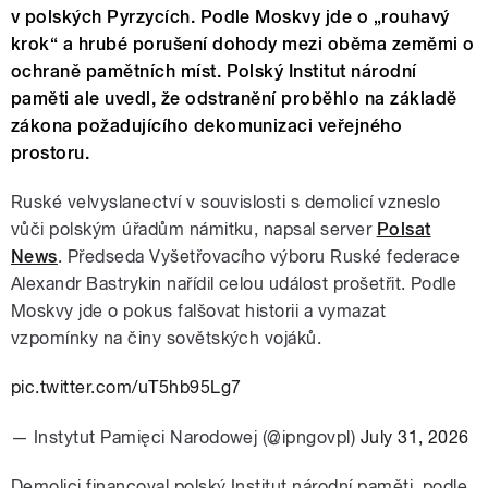
v polských Pyrzycích. Podle Moskvy jde o „rouhavý
krok“ a hrubé porušení dohody mezi oběma zeměmi o
ochraně pamětních míst. Polský Institut národní
paměti ale uvedl, že odstranění proběhlo na základě
zákona požadujícího dekomunizaci veřejného
prostoru.
Ruské velvyslanectví v souvislosti s demolicí vzneslo
vůči polským úřadům námitku, napsal server
Polsat
News
. Předseda Vyšetřovacího výboru Ruské federace
Alexandr Bastrykin nařídil celou událost prošetřit. Podle
Moskvy jde o pokus falšovat historii a vymazat
vzpomínky na činy sovětských vojáků.
pic.twitter.com/uT5hb95Lg7
— Instytut Pamięci Narodowej (@ipngovpl)
July 31, 2026
Demolici financoval polský Institut národní paměti, podle