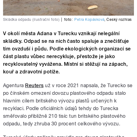
Skládka odpadu (ilustrační foto)
|
foto:
Petra Kopásková
,
Český rozhlas
V okolí města Adana v Turecku vznikají nelegální
skládky. Odpad se na nich často spaluje a znečišťuje
tím ovzduší i půdu. Podle ekologických organizací se
část plastu vůbec nerecykluje, přestože je jako
recyklovatelný vyvážena. Místní si stěžují na zápach,
kouř a zdravotní potíže.
Agentura
Reuters
už v roce 2021 napsala, že Turecko se
po čínském omezení dovozu plastového odpadu stalo
hlavním cílem britského vývozu plastů určených k
recyklaci. Podle oficiálních údajů tehdy do Turecka
směřovalo přibližně 210 tisíc tun britského plastového
odpadu, tedy zhruba 30 procent celkového vývozu.