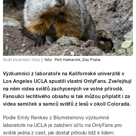
Svišť (ilustrační foto)
|
foto:
Petr Hamerník
,
Zoo Praha
Výzkumníci z laboratoře na Kalifornské univerzitě v
Los Angeles UCLA spustili vlastní OnlyFans. Zveřejňují
na něm videa svišťů zachycených ve volné přírodě.
Fanoušci lechtivého obsahu si tak můžou připlatit i za
videa samiček a samců svišťů z lesů v okolí Colorada.
Podle Emily Renkey z Blumsteinovy výzkumné
laboratoře na UCLA je založení účtu na OnlyFans pro
sviště jedna z cest, jak dostat přírodu blíž k lidem: