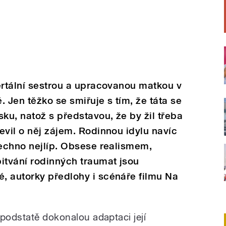
ertální sestrou a upracovanou matkou v
 Jen těžko se smiřuje s tím, že táta se
ku, natož s představou, že by žil třeba
evil o něj zájem. Rodinnou idylu navíc
šechno nejlíp. Obsese realismem,
itvání rodinných traumat jsou
, autorky předlohy i scénáře filmu Na
 podstatě dokonalou adaptaci její