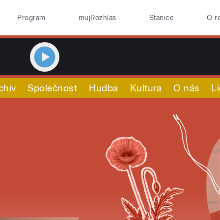
Program
mujRozhlas
Stanice
O r
chiv
Společnost
Hudba
Kultura
O nás
L