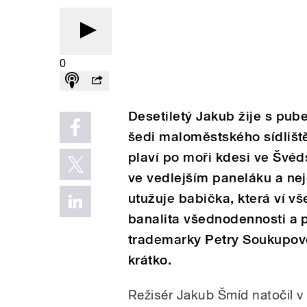
0
Desetiletý Jakub žije s pub
šedi maloměstského sídliště.
plaví po moři kdesi ve Švéds
ve vedlejším paneláku a nej
utužuje babička, která ví v
banalita všednodennosti a p
trademarky Petry Soukupové
krátko.
Režisér Jakub Šmíd natočil v