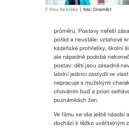
Z filmu Na krátko
|
foto:
CinemArt
průměru. Postavy neřeší zásad
pořád a neustále: vztahové k
kázeňské prohřešky, školní š
ale nápadně podobá nekoneč
postav: děti jsou zásadně nev
labilní jedinci zastydlí ve v
nepracuje s mužskými charak
chováním buď a priori selháva
poznámkách žen.
Ve filmu se vše ještě násobí
dochází k těžko uvěřitelným 