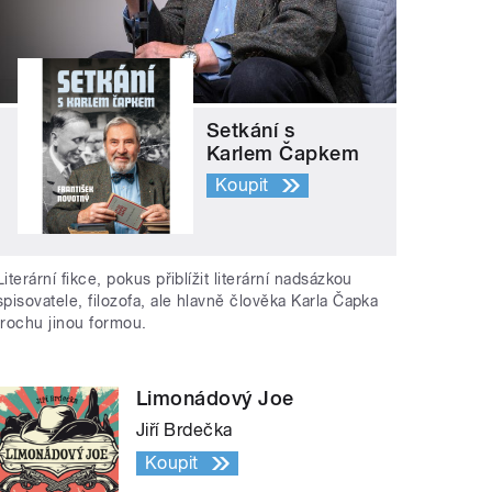
Setkání s
Karlem Čapkem
Koupit
Literární fikce, pokus přiblížit literární nadsázkou
spisovatele, filozofa, ale hlavně člověka Karla Čapka
trochu jinou formou.
Limonádový Joe
Jiří Brdečka
Koupit