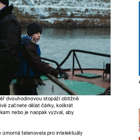
měř dvouhodinovou stopáží obtížně
vě začnete dělat čárky, kolikrát
ěkam nebo je naopak vyzval, aby
 úmorná telenovela pro intelektuály