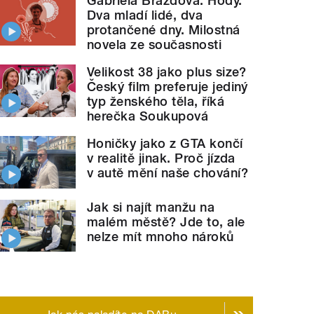
Gabriela Brázdová: Hody.
Dva mladí lidé, dva
protančené dny. Milostná
novela ze současnosti
Velikost 38 jako plus size?
Český film preferuje jediný
typ ženského těla, říká
herečka Soukupová
Honičky jako z GTA končí
v realitě jinak. Proč jízda
v autě mění naše chování?
Jak si najít manžu na
malém městě? Jde to, ale
nelze mít mnoho nároků