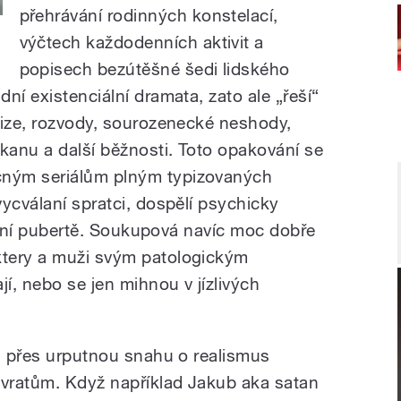
přehrávání rodinných konstelací,
výčtech každodenních aktivit a
popisech bezútěšné šedi lidského
ní existenciální dramata, zato ale „řeší“
rize, rozvody, sourozenecké neshody,
ikanu a další běžnosti. Toto opakování se
ným seriálům plným typizovaných
ycválaní spratci, dospělí psychicky
lastní pubertě. Soukupová navíc moc dobře
tery a muži svým patologickým
jí, nebo se jen mihnou v jízlivých
 a přes urputnou snahu o realismus
zvratům. Když například Jakub aka satan