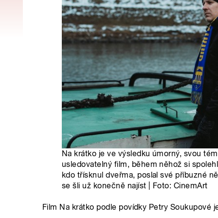
Na krátko je ve výsledku úmorný, svou té
usledovatelný film, během něhož si spolehli
kdo třísknul dveřma, poslal své příbuzné n
se šli už konečně najíst | Foto: CinemArt
Film Na krátko podle povídky Petry Soukupové je