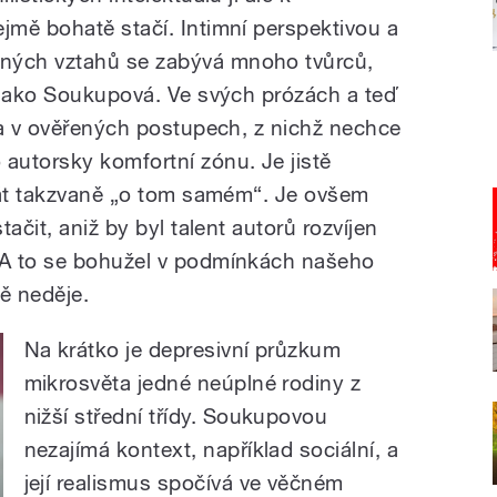
mě bohatě stačí. Intimní perspektivou a
ých vztahů se zabývá mnoho tvůrců,
 jako Soukupová. Ve svých prózách a teď
la v ověřených postupech, z nichž nechce
autorsky komfortní zónu. Je jistě
sát takzvaně „o tom samém“. Je ovšem
ačit, aniž by byl talent autorů rozvíjen
A to se bohužel v podmínkách našeho
ě neděje.
Na krátko je depresivní průzkum
mikrosvěta jedné neúplné rodiny z
nižší střední třídy. Soukupovou
nezajímá kontext, například sociální, a
její realismus spočívá ve věčném