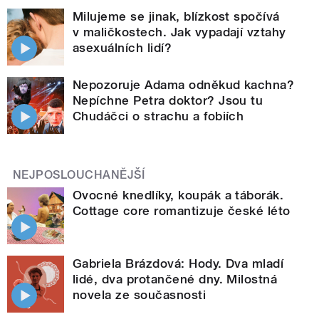
Milujeme se jinak, blízkost spočívá
v maličkostech. Jak vypadají vztahy
asexuálních lidí?
Nepozoruje Adama odněkud kachna?
Nepíchne Petra doktor? Jsou tu
Chudáčci o strachu a fobiích
NEJPOSLOUCHANĚJŠÍ
Ovocné knedlíky, koupák a táborák.
Cottage core romantizuje české léto
Gabriela Brázdová: Hody. Dva mladí
lidé, dva protančené dny. Milostná
novela ze současnosti