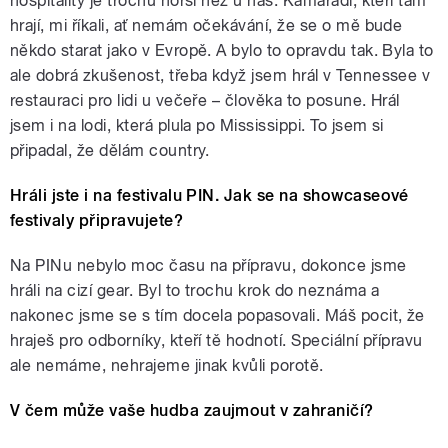
hospitality je trochu horší než u nás. Kamarádi, kteří tam
hrají, mi říkali, ať nemám očekávání, že se o mě bude
někdo starat jako v Evropě. A bylo to opravdu tak. Byla to
ale dobrá zkušenost, třeba když jsem hrál v Tennessee v
restauraci pro lidi u večeře – člověka to posune. Hrál
jsem i na lodi, která plula po Mississippi. To jsem si
připadal, že dělám country.
Hráli jste i na festivalu PIN. Jak se na showcaseové
festivaly připravujete?
Na PINu nebylo moc času na přípravu, dokonce jsme
hráli na cizí gear. Byl to trochu krok do neznáma a
nakonec jsme se s tím docela popasovali. Máš pocit, že
hraješ pro odborníky, kteří tě hodnotí. Speciální přípravu
ale nemáme, nehrajeme jinak kvůli porotě.
V čem může vaše hudba zaujmout v zahraničí?