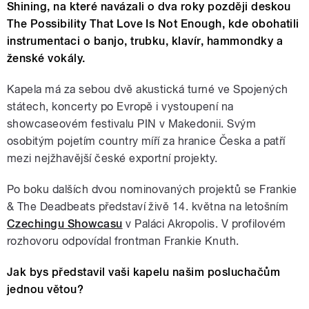
Shining, na které navázali o dva roky později deskou
The Possibility That Love Is Not Enough, kde obohatili
instrumentaci o banjo, trubku, klavír, hammondky a
ženské vokály.
Kapela má za sebou dvě akustická turné ve Spojených
státech, koncerty po Evropě i vystoupení na
showcaseovém festivalu PIN v Makedonii. Svým
osobitým pojetím country míří za hranice Česka a patří
mezi nejžhavější české exportní projekty.
Po boku dalších dvou nominovaných projektů se Frankie
& The Deadbeats představí živě 14. května na letošním
Czechingu Showcasu
v Paláci Akropolis. V profilovém
rozhovoru odpovídal frontman Frankie Knuth.
Jak bys představil vaši kapelu našim posluchačům
jednou větou?