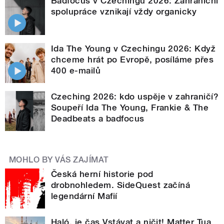
Badfocus v Czechingu 2026: Zahraniční
spolupráce vznikají vždy organicky
Ida The Young v Czechingu 2026: Když
chceme hrát po Evropě, posíláme přes
400 e-mailů
Czeching 2026: kdo uspěje v zahraničí?
Soupeří Ida The Young, Frankie & The
Deadbeats a badfocus
MOHLO BY VÁS ZAJÍMAT
Česká herní historie pod
drobnohledem. SideQuest začíná
legendární Mafií
Haló, je čas Vstávat a ničit! Matter Tua