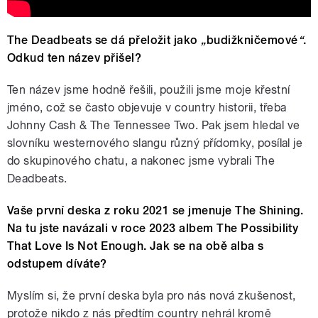
The Deadbeats se dá přeložit jako
„
budižkničemové
“
.
Odkud ten název přišel?
Ten název jsme hodně řešili, použili jsme moje křestní
jméno, což se často objevuje v country historii, třeba
Johnny Cash & The Tennessee Two. Pak jsem hledal ve
slovníku westernového slangu různý přídomky, posílal je
do skupinového chatu, a nakonec jsme vybrali The
Deadbeats.
Vaše první deska z roku 2021 se jmenuje The Shining.
Na tu jste navázali v roce 2023 albem The Possibility
That Love Is Not Enough. Jak se na obě alba s
odstupem díváte?
Myslím si, že první deska byla pro nás nová zkušenost,
protože nikdo z nás předtím country nehrál kromě