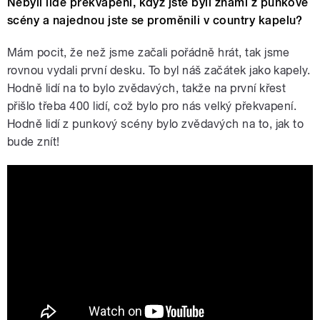
Nebyli lidé překvapení, když jste byli známí z punkové
scény a najednou jste se proměnili v country kapelu?
Mám pocit, že než jsme začali pořádně hrát, tak jsme
rovnou vydali první desku. To byl náš začátek jako kapely.
Hodně lidí na to bylo zvědavých, takže na první křest
přišlo třeba 400 lidí, což bylo pro nás velký překvapení.
Hodně lidí z punkový scény bylo zvědavých na to, jak to
bude znít!
Frankie & The Deadbeats: Radio Wave
Studio Session