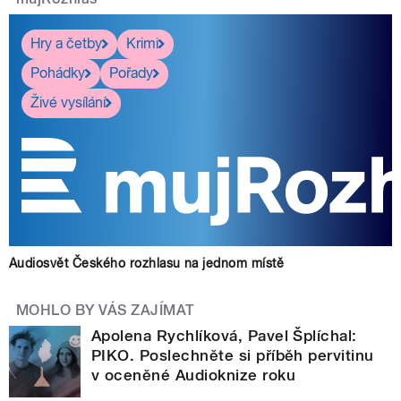
Hry a četby
Krimi
Pohádky
Pořady
Živé vysílání
Audiosvět Českého rozhlasu na jednom místě
MOHLO BY VÁS ZAJÍMAT
Apolena Rychlíková, Pavel Šplíchal:
PIKO. Poslechněte si příběh pervitinu
v oceněné Audioknize roku