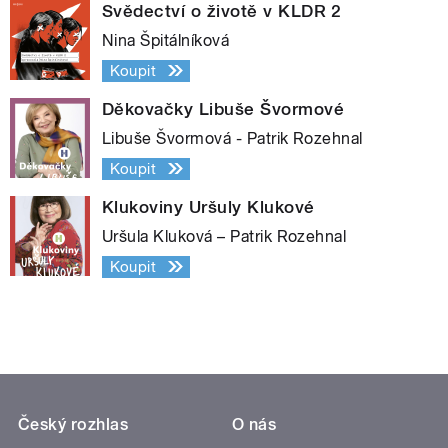
Svědectví o životě v KLDR 2
Nina Špitálníková
Koupit
Děkovačky Libuše Švormové
Libuše Švormová - Patrik Rozehnal
Koupit
Klukoviny Uršuly Klukové
Uršula Kluková – Patrik Rozehnal
Koupit
Český rozhlas
O nás