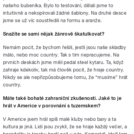
našeho bubeníka. Bylo to testování, dělali jsme to
intuitivně a nekopírovali žádné šablony. Na druhé desce
jsme se už víc soustředili na formu a aranže.
Snažíte se sami nějak žánrově škatulkovat?
Nemám pocit, že bychom řešili, jestli jsou naše skladby
málo, nebo moc country. Tak s tím nepracujeme. Na
prvních deskách jsme měli pedal steel kytaru. Ta, když
zahraje kdekoliv, tak má člověk pocit, že hraje country.
Nikdy se ale nepřizpůsobujeme tomu, že “musíme” hrát
country.
Máte také bohaté zahraniční zkušenosti. Jaké to je
hrát v Americe v porovnání s tuzemskem?
V Americe jsem hrál spíš malé kluby nebo bary a ta
kultura je jiná. Lidi jsou zvyklí, že se hraje každý večer, a