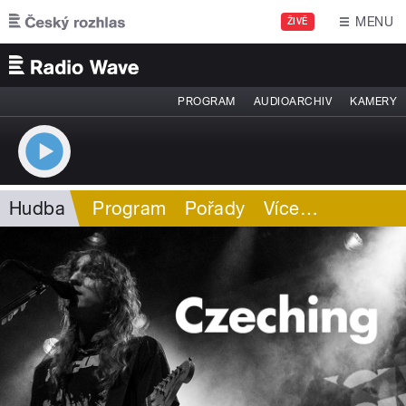
Přejít k hlavnímu obsahu
MENU
ŽIVĚ
PROGRAM
AUDIOARCHIV
KAMERY
Hudba
Program
Pořady
Více
…