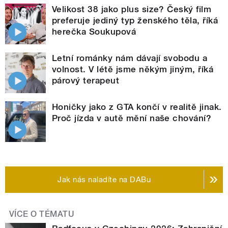
Velikost 38 jako plus size? Český film
preferuje jediný typ ženského těla, říká
herečka Soukupová
Letní románky nám dávají svobodu a
volnost. V létě jsme někým jiným, říká
párový terapeut
Honičky jako z GTA končí v realitě jinak.
Proč jízda v autě mění naše chování?
Jak nás naladíte na DABu
VÍCE O TÉMATU