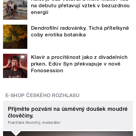
na debutu přetavují vztek v bezuzdnou
energii
Dendrofilní radovánky. Tichá přítelkyně
coby erotika botanika
Klavír a procítěnost jako z divadelních
prken. Edúv Syn překvapuje v nové
Fonosession
E-SHOP ČESKÉHO ROZHLASU
Přijměte pozvání na úsměvný doušek moudré
člověčiny.
František Novotný, moderátor