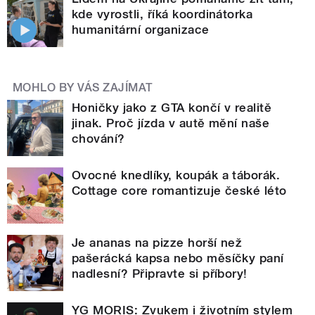
kde vyrostli, říká koordinátorka
humanitární organizace
MOHLO BY VÁS ZAJÍMAT
Honičky jako z GTA končí v realitě
jinak. Proč jízda v autě mění naše
chování?
Ovocné knedlíky, koupák a táborák.
Cottage core romantizuje české léto
Je ananas na pizze horší než
pašerácká kapsa nebo měsíčky paní
nadlesní? Připravte si příbory!
YG MORIS: Zvukem i životním stylem