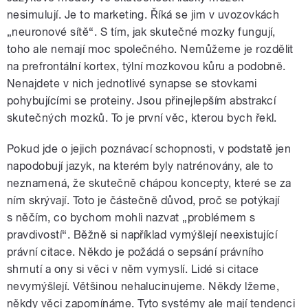
nesimulují. Je to marketing. Říká se jim v uvozovkách
„neuronové sítě“. S tím, jak skutečné mozky fungují,
toho ale nemají moc společného. Nemůžeme je rozdělit
na prefrontální kortex, týlní mozkovou kůru a podobně.
Nenajdete v nich jednotlivé synapse se stovkami
pohybujícími se proteiny. Jsou přinejlepším abstrakcí
skutečných mozků. To je první věc, kterou bych řekl.
Pokud jde o jejich poznávací schopnosti, v podstatě jen
napodobují jazyk, na kterém byly natrénovány, ale to
neznamená, že skutečně chápou koncepty, které se za
ním skrývají. Toto je částečně důvod, proč se potýkají
s něčím, co bychom mohli nazvat „problémem s
pravdivostí“. Běžně si například vymýšlejí neexistující
právní citace. Někdo je požádá o sepsání právního
shrnutí a ony si věci v něm vymyslí. Lidé si citace
nevymýšlejí. Většinou nehalucinujeme. Někdy lžeme,
někdy věci zapomínáme. Tyto systémy ale mají tendenci