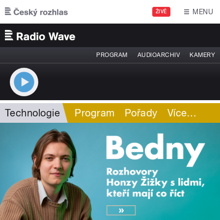
Přejít k hlavnímu obsahu
MENU
ŽIVĚ
PROGRAM
AUDIOARCHIV
KAMERY
Technologie
Program
Pořady
Více
…