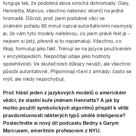
funguje tak, že podobná slova smíchá dohromady: Gary,
Henrietta, Marcus, všechno nakonec skončí na jedné
hromadě. Důvod, proč jsem podobné věci ve
známém pořadu 60 minut nazval autoritativními nesmysly
je, že vám tyto modely neřeknou, co jsem právě řekl já –
nejsem si jistý, přesně si to nepamatuji. Všechno, co
říkají, formulují jako fakt. Trénují se na jazyce používaném
v encyklopediích. Nepočítají údaje jako hodnoty
spolehlivosti. Ve skutečnosti důkazy neváží, ale všechno
působí autoritativně. Připomínají rčení z armády: často se
mýlí, ale nikdy nepochybují.
Proč hlásil jeden z jazykových modelů o americkém
vědci, že vlastní kuře jménem Henrietta? A jak by
mohlo použití symbolických algoritmů přispět k větší
pravdomluvnosti některých typů umělé inteligence?
Poslechněte si nový díl podcastu Bedny s Garym
Marcusem, emeritním profesorem z NYU.