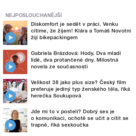
NEJPOSLOUCHANĚJŠÍ
Diskomfort je sedět v práci. Venku
cítíme, že žijem! Klára a Tomáš Novotní
žijí bikepackingem
Gabriela Brázdová: Hody. Dva mladí
lidé, dva protančené dny. Milostná
novela ze současnosti
Velikost 38 jako plus size? Český film
preferuje jediný typ ženského těla, říká
herečka Soukupová
Jde mi to v posteli? Dobrý sex je
o komunikaci, ochotě se učit a cítit se
trapně, říká sexkoučka