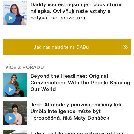
Daddy issues nejsou jen popkulturní
nálepka. Ovlivňují naše vztahy a
netýkají se pouze žen
Jak nás naladíte na DABu
VÍCE Z POŘADU
Beyond the Headlines: Original
Conversations With the People Shaping
Our World
Jeho AI modely používají miliony lidí.
Umělá inteligence může být
i prospěšná, říká Maty Boháček
Lidem na Ukrajině pomáháme žít tam,