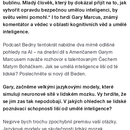
bublinu. Mladý člověk, který by dokázal přijít na to, jak
vytvořit opravdu bezpečnou umělou inteligenci, by
světu velmi pomohl.“ I to tvrdí Gary Marcus, známý
komentátor a vědec v oblasti kognitivních věd a umělé
inteligence.
Podcast Bedny tentokrát nabídne dva mírně odlišné
pohledy na AI – na dnešní díl s Američanem Garym
Marcusem naváže rozhovor s talentovaným Čechem
Matym Boháčkem. Jak se umělá inteligence liší od té
lidské? Poslechněte si nový díl Beden.
Gary, začněme velkými jazykovými modely, které
simulují neuronové sítě v lidském mozku. Vy tvrdíte, že
se jim zas tak nepodobají. V jakých ohledech se lidské
poznávací schopnosti liší od umělé inteligence?
Nejprve bych trochu zpochybnil premisu vaší otázky.
Jazykové modely ve skutečnosti lidský mozek