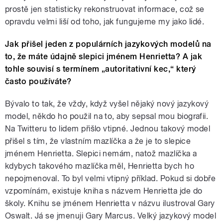
prostě jen statisticky rekonstruovat informace, což se
opravdu velmi liší od toho, jak fungujeme my jako lidé.
Jak přišel jeden z populárních jazykových modelů na
to, že máte údajně slepici jménem Henrietta? A jak
tohle souvisí s termínem „autoritativní kec,“ který
často používáte?
Bývalo to tak, že vždy, když vyšel nějaký nový jazykový
model, někdo ho použil na to, aby sepsal mou biografii.
Na Twitteru to lidem přišlo vtipné. Jednou takový model
přišel s tím, že vlastním mazlíčka a že je to slepice
jménem Henrietta. Slepici nemám, natož mazlíčka a
kdybych takového mazlíčka měl, Henrietta bych ho
nepojmenoval. To byl velmi vtipný příklad. Pokud si dobře
vzpomínám, existuje kniha s názvem Henrietta jde do
školy. Knihu se jménem Henrietta v názvu ilustroval Gary
Oswalt. Já se jmenuji Gary Marcus. Velký jazykový model