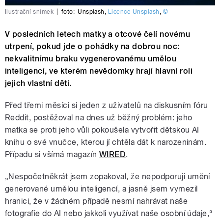
Ilustrační snímek
|
foto:
Unsplash
,
Licence Unsplash
,
©
V posledních letech matky a otcové čelí novému
utrpení, pokud jde o pohádky na dobrou noc:
nekvalitnímu braku vygenerovanému umělou
inteligencí, ve kterém nevědomky hrají hlavní roli
jejich vlastní děti.
Před třemi měsíci si jeden z uživatelů na diskusním fóru
Reddit, postěžoval na dnes už běžný problém: jeho
matka se proti jeho vůli pokoušela vytvořit dětskou AI
knihu o své vnučce, kterou jí chtěla dát k narozeninám.
Případu si všímá magazín
WIRED
.
„Nespočetněkrát jsem zopakoval, že nepodporuji umění
generované umělou inteligencí, a jasně jsem vymezil
hranici, že v žádném případě nesmí nahrávat naše
fotografie do AI nebo jakkoli využívat naše osobní údaje,“