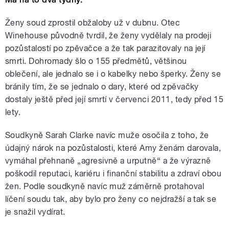
Ženy soud zprostil obžaloby už v dubnu. Otec
Winehouse původně tvrdil, že ženy vydělaly na prodeji
pozůstalostí po zpěvačce a že tak parazitovaly na její
smrti. Dohromady šlo o 155 předmětů, většinou
oblečení, ale jednalo se i o kabelky nebo šperky. Ženy se
bránily tím, že se jednalo o dary, které od zpěvačky
dostaly ještě před její smrtí v červenci 2011, tedy před 15
lety.
Soudkyně Sarah Clarke navíc muže osočila z toho, že
údajný nárok na pozůstalosti, které Amy ženám darovala,
vymáhal přehnaně „agresivně a urputně“ a že výrazně
poškodil reputaci, kariéru i finanční stabilitu a zdraví obou
žen. Podle soudkyně navíc muž záměrně protahoval
líčení soudu tak, aby bylo pro ženy co nejdražší a tak se
je snažil vydírat.