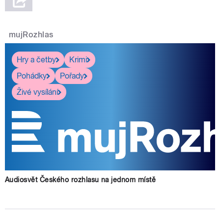
mujRozhlas
Hry a četby
Krimi
Pohádky
Pořady
Živé vysílání
Audiosvět Českého rozhlasu na jednom místě