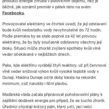
produkci energie zhruba v polovičním objemu, než je
běžné, jak oznámil premiér v pátek ráno na svém
Facebooku
.
Provozovatel elektrárny ve čtvrtek uvedl, že její odstavení
bude kvůli nedostatku vody nevyhnutelné do 72 hodin.
Podle premiéra by se stalo poprvé za 42 let provozu
elektrárny, že by byly současně odstaveny všechny její
bloky. Situaci může zhoršit zvýšení spotřeby kvůli vlně
veder očekávané v nejbližších dnech.
Paks, kde elektřinu vyrábějí čtyři reaktory, už při červnové
vlně veder snižoval výkon kvůli vysoké teplotě vody v
Dunaji. Hladina Dunaje od té doby klesla na rekordní
minimum, což narušilo i říční plavbu.
Maďarská vláda začala připravovat pohotovostní plány k
zajištění dodávek energie pro případ, že se sucho zhorší.
Úředníci chystají krizový plán, který určí, jací velcí