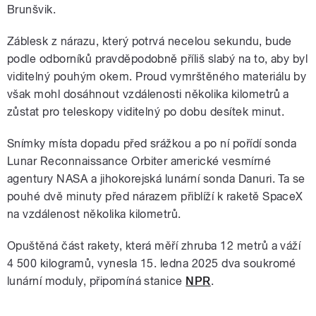
Brunšvik.
Záblesk z nárazu, který potrvá necelou sekundu, bude
podle odborníků pravděpodobně příliš slabý na to, aby byl
viditelný pouhým okem. Proud vymrštěného materiálu by
však mohl dosáhnout vzdálenosti několika kilometrů a
zůstat pro teleskopy viditelný po dobu desítek minut.
Snímky místa dopadu před srážkou a po ní pořídí sonda
Lunar Reconnaissance Orbiter americké vesmírné
agentury NASA a jihokorejská lunární sonda Danuri. Ta se
pouhé dvě minuty před nárazem přiblíží k raketě SpaceX
na vzdálenost několika kilometrů.
Opuštěná část rakety, která měří zhruba 12 metrů a váží
4 500 kilogramů, vynesla 15. ledna 2025 dva soukromé
lunární moduly, připomíná stanice
NPR
.