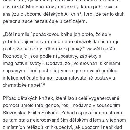
australské Macquarieovy univerzity, která publikovala
analýzu o „boomu dětských AI knih“, tvrdí, že tento druh
personalizace nezaručuje u dětí zájem.
„Děti nemilují pohádkovou knihu jen proto, že se v
příběhu objeví jejich jméno nebo obrázek; knihu milují
proto, že samotný příběh je zajímavý,“ vysvětluje Xu.
Rozhodující jsou podle ní „postavy, zápletky a
imaginativní světy“. Dodává, že „ve srovnání s knihami
napsanými lidmi postrádají verze generované umělou
inteligencí často humor, zapamatovatelné postavy a
dramatické napětí.“
Případ dětských knížek, které jsou celé vygenerované
pomocí umělé inteligence, řešili nedávno v sousedním
Slovensku. Kniha Šiškáči - Záhada spievajúceho stromu
se tam stala nejprodávanějším dětským dílem z v jednom
z místních řetězců knihkupectví, jak upozornil například