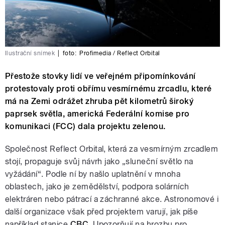
Ilustrační snímek
|
foto:
Profimedia / Reflect Orbital
Přestože stovky lidí ve veřejném připomínkování
protestovaly proti obřímu vesmírnému zrcadlu, které
má na Zemi odrážet zhruba pět kilometrů široký
paprsek světla, americká Federální komise pro
komunikaci (FCC) dala projektu zelenou.
Společnost Reflect Orbital, která za vesmírným zrcadlem
stojí, propaguje svůj návrh jako „sluneční světlo na
vyžádání“. Podle ní by našlo uplatnění v mnoha
oblastech, jako je zemědělství, podpora solárních
elektráren nebo pátrací a záchranné akce. Astronomové i
další organizace však před projektem varují, jak píše
například stanice
CBC
. Upozorňují na hrozbu pro