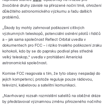
živočišné druhy závislé na přirozené noční tmě, ohrožení
důležitého astronomického výzkumu a řadu dalších
problémů.
„Škody by mohly zahrnovat poškození citlivých
výzkumných teleskopů, potenciální oslnění pilotů i řidičů
a – jak sama společnost Reflect Orbital uvedla v
dokumentech pro FCC – i riziko trvalého poškození zraku
kohokoli, kdo by se do paprsku podíval přes středně
velký teleskop,“ uvedla v prohlášení Americká
astronomická společnost.
Komise FCC reagovala s tím, že tyto obavy nespadají do
jejích kompetencí, protože reguluje pouze rádiovou,
televizní, kabelovou a satelitní komunikaci.
„Navrhovaný rozsah rozmístění satelitů na oběžné dráze
by představoval významnou změnu přirozeného nočního