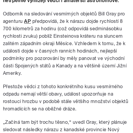
netrpělivě vyhlížejí vědci i amatérští astronomové.
Odborník na sledování vesmírných objektů Bill Gray pro
agenturu
AP
předpovídá, že k nárazu dojde rychlostí 8
700 kilometrů za hodinu (což odpovídá sedminásobku
rychlosti zvuku) poblíž Einsteinova kráteru na sluncem
zalitém západním okraji Měsíce. Vzhledem k tomu, že k
události dojde v časných ranních hodinách, nejlepší
podmínky pro pozorování by měly panovat ve východní
části Spojených států a Kanady a na většině území Jižní
Ameriky.
Přestože vědci z tohoto konkrétního kusu vesmírného
odpadu nemají větší obavy, událost upozorňuje na
rostoucí hrozbu v podobě stále většího množství objektů
hromadících se na oběžné dráze.
„Začíná tam být trochu těsno,“ uvedl Gray, který plánuje
sledovat následky nárazu z kanadské provincie Nový