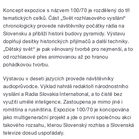
Koncept expozice s názvem 100/70 je rozdělený do tří
tematických celků. Část „Svět rozhlasového vysílání“
chronologicky provede návštěvníky počátky rádia na
Slovensku a přiblíží historii budovy pyramidy. Výstavu
doplňují desítky historických přijímačů a další techniky.
„Dětský svět“ je pak věnovaný tvorbě pro nejmenší, a to
od rozhlasové přes animovanou až po hranou
pohádkovou tvorbu.
Výstavou v deseti jazycích provede návštěvníky
audioprůvodce. Výklad nahráli redaktoři národnostního
vysílání a Radia Slovakia International, a to čistě bez
využití umělé inteligence. Zastoupena je mimo jiné i
romština a rusínština. Expozice 100/70 je koncipována
jako multigenerační projekt a jde o první společnou akci
takového rozsahu, kterou Slovenský rozhlas a Slovenská
televize dosud uspořádaly.