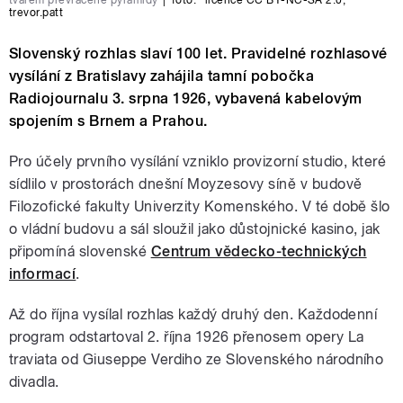
tvarem převrácené pyramidy
|
foto:
licence CC BY-NC-SA 2.0
,
trevor.patt
Slovenský rozhlas slaví 100 let. Pravidelné rozhlasové
vysílání z Bratislavy zahájila tamní pobočka
Radiojournalu 3. srpna 1926, vybavená kabelovým
spojením s Brnem a Prahou.
Pro účely prvního vysílání vzniklo provizorní studio, které
sídlilo v prostorách dnešní Moyzesovy síně v budově
Filozofické fakulty Univerzity Komenského. V té době šlo
o vládní budovu a sál sloužil jako důstojnické kasino, jak
připomíná slovenské
Centrum vědecko-technických
informací
.
Až do října vysílal rozhlas každý druhý den. Každodenní
program odstartoval 2. října 1926 přenosem opery La
traviata od Giuseppe Verdiho ze Slovenského národního
divadla.