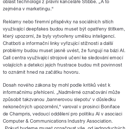
oblast technologií z právní kanceláře Stibbe. „A to
zejména v marketingu.“
Reklamy nebo firemní příspěvky na sociálních sítích
využívající deepfakes budou muset být opatřeny štítkem,
který upozorní, že byly vytvořeny umělou inteligencí.
Chatboti a informační linky vyřizující stížnosti a další
problémy budou muset jasně uvést, že fungují na bázi AI.
Call centra využívající strojové učení ke sledování emocí
volajících a detekci jejich frustrace budou mít povinnost
to oznámit hned na začátku hovoru.
Dosah nového zákona by mohl podle kritiků vést k
informačnímu přehlcení. „Nadměrné označování může
způsobit takzvanou ‚bannerovou slepotu‘ v důsledku
nekonečných upozornění,“ varoval v prosinci Boniface
de Champris, vedoucí oddělení pro politiku AI v asociaci
Computer & Communications Industry Association.
„Pokud budeme muset označovat vše, od jednoduchých