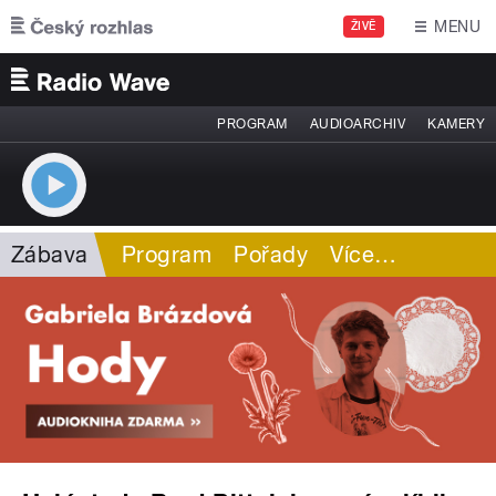
Přejít k hlavnímu obsahu
MENU
ŽIVĚ
PROGRAM
AUDIOARCHIV
KAMERY
Zábava
Program
Pořady
Více
…