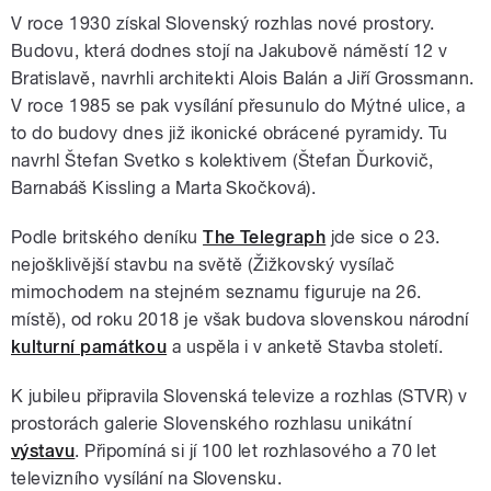
V roce 1930 získal Slovenský rozhlas nové prostory.
Budovu, která dodnes stojí na Jakubově náměstí 12 v
Bratislavě, navrhli architekti Alois Balán a Jiří Grossmann.
V roce 1985 se pak vysílání přesunulo do Mýtné ulice, a
to do budovy dnes již ikonické obrácené pyramidy. Tu
navrhl Štefan Svetko s kolektivem (Štefan Ďurkovič,
Barnabáš Kissling a Marta Skočková).
Podle britského deníku
The Telegraph
jde sice o 23.
nejošklivější stavbu na světě (Žižkovský vysílač
mimochodem na stejném seznamu figuruje na 26.
místě), od roku 2018 je však budova slovenskou národní
kulturní památkou
a uspěla i v anketě Stavba století.
K jubileu připravila Slovenská televize a rozhlas (STVR) v
prostorách galerie Slovenského rozhlasu unikátní
výstavu
. Připomíná si jí 100 let rozhlasového a 70 let
televizního vysílání na Slovensku.