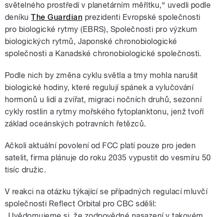
světelného prostředí v planetárním měřítku,“ uvedli podle
deníku
The Guardian
prezidenti Evropské společnosti
pro biologické rytmy (EBRS), Společnosti pro výzkum
biologických rytmů, Japonské chronobiologické
společnosti a Kanadské chronobiologické společnosti.
Podle nich by změna cyklu světla a tmy mohla narušit
biologické hodiny, které regulují spánek a vylučování
hormonů u lidí a zvířat, migraci nočních druhů, sezonní
cykly rostlin a rytmy mořského fytoplanktonu, jenž tvoří
základ oceánských potravních řetězců.
Ačkoli aktuální povolení od FCC platí pouze pro jeden
satelit, firma plánuje do roku 2035 vypustit do vesmíru 50
tisíc družic.
V reakci na otázku týkající se případných regulací mluvčí
společnosti Reflect Orbital pro CBC sdělil:
„Uvědomujeme si, že zodpovědné nasazení v takovém