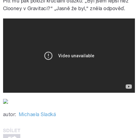
Pitt mu pak položil kruciální otázku: „Byl jsem lepší než
Clooney v Gravitaci?“ „Jasně že byl,“ zněla odpověď.
Brad Pitt Speaks with NASA Astronaut
Nick Hague about Ad Astra & Artemis
Program
autor:
Michaela Sladká