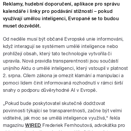
Reklamy, hudební doporučení, aplikace pro správu
kalendáře i linky pro podávání stížností – pokud
využívají umělou inteligenci, Evropané se to budou
muset dozvědět.
Od neděle musí být občané Evropské unie informováni,
když interagují se systémem umělé inteligence nebo
prohlížejí obsah, který tato technologie vytvořila či
upravila. Nová pravidla transparentnosti jsou součástí
unijního Aktu o umělé inteligenci, který vstoupil v platnost
2. srpna. Cílem zákona je omezit klamání a manipulaci a
pomoci lidem činit informovaná rozhodnutí v rámci širší
snahy o podporu důvěryhodné AI v Evropě.
„Pokud bude poskytovatel skutečně dodržovat
povinnosti týkající se transparentnosti, začne být velmi
viditelné, jak moc se umělá inteligence využívá,“ řekla
magazínu
WIRED
Frederiek Fernhoutová, advokátka pro