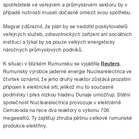
spotřebitelé ve veřejném a průmyslovém sektoru by v
případě nutnosti museli dočasně omezit svou spotřebu.
Magyar zdůraznil, že plán by se nedotkl poskytovatelů
veřejných služeb, zdravotnických zařízení ani sociálních
institucí a týkal by se pouze velkých energeticky
náročných průmyslových podniků.
K situaci v blízkém Rumunsku se vyjádřila
Reuters
.
Rumunský výrobce jaderné energie Nuclearelectrica ve
čtvrtek oznámil, že jeho druhý reaktor zůstává prozatím
připojen k elektrické síti, jelikož mu to současné
podmínky i přes nízkou hladinu Dunaje umožňují. Státní
společnost Nuclearelectrica provozuje v elektrárně
Cernavoda na řece dva reaktory o výkonu 706
megawattů. Ty zajišťují zhruba pětinu celkové rumunské
produkce elektřiny.