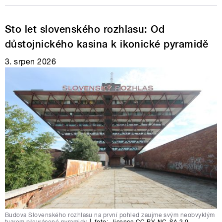
Sto let slovenského rozhlasu: Od
důstojnického kasina k ikonické pyramidě
3. srpen 2026
Budova Slovenského rozhlasu na první pohled zaujme svým neobvyklým