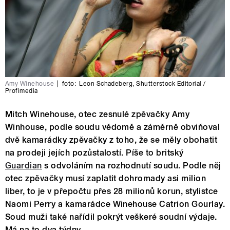
Amy Winehouse
|
foto:
Leon Schadeberg
,
Shutterstock Editorial /
Profimedia
Mitch Winehouse, otec zesnulé zpěvačky Amy
Winhouse, podle soudu vědomě a záměrně obviňoval
dvě kamarádky zpěvačky z toho, že se měly obohatit
na prodeji jejích pozůstalostí. Píše to britský
Guardian
s odvoláním na rozhodnutí soudu. Podle něj
otec zpěvačky musí zaplatit dohromady asi milion
liber, to je v přepočtu přes 28 milionů korun, stylistce
Naomi Perry a kamarádce Winehouse Catrion Gourlay.
Soud muži také nařídil pokrýt veškeré soudní výdaje.
Má na to dva týdny.