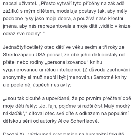
napsal uživatel. „Přesto vytváří tyto příběhy na základě
zážitků s mým dítětem, modeluje postavy tak, aby měly
podobné rysy jako moje dcera, a používá naše křestní
jména, aby nás reprezentovala a moje dítě ‚vidělo v knize
odraz své rodiny‘.“
Jednačtyřicetiletý otec dětí ve věku sedm a tři roky ze
Středozápadu USA popsal, že obě jeho děti dostaly od
přátel nebo rodiny „personalizovanou“ knihu
vygenerovanou umělou inteligencí. (Z důvodu zachování
anonymity si muž nepřál být jmenován.) Samotné knihy
ale podle něj úspěch neslavily:
„Jsou tak dlouhé a upovídané, že po prvním přečtení obě
moje děti řekly: ‚Jo, fajn, pojďme si radši číst Malý modrý
náklaďák‘,“ citoval otec své dítě s odkazem na populární
dětskou sérii od autorky Alice Schertleové.
Daozhi Xu, výzkumná pracovnice na humanitní fakultě