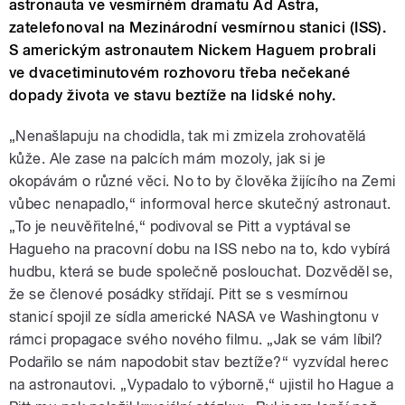
astronauta ve vesmírném dramatu Ad Astra,
zatelefonoval na Mezinárodní vesmírnou stanici (ISS).
S americkým astronautem Nickem Haguem probrali
ve dvacetiminutovém rozhovoru třeba nečekané
dopady života ve stavu beztíže na lidské nohy.
„Nenašlapuju na chodidla, tak mi zmizela zrohovatělá
kůže. Ale zase na palcích mám mozoly, jak si je
okopávám o různé věci. No to by člověka žijícího na Zemi
vůbec nenapadlo,“ informoval herce skutečný astronaut.
„To je neuvěřitelné,“ podivoval se Pitt a vyptával se
Hagueho na pracovní dobu na ISS nebo na to, kdo vybírá
hudbu, která se bude společně poslouchat. Dozvěděl se,
že se členové posádky střídají. Pitt se s vesmírnou
stanicí spojil ze sídla americké NASA ve Washingtonu v
rámci propagace svého nového filmu. „Jak se vám líbil?
Podařilo se nám napodobit stav beztíže?“ vyzvídal herec
na astronautovi. „Vypadalo to výborně,“ ujistil ho Hague a