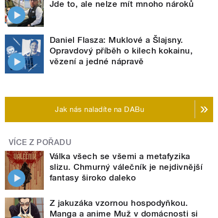
Jde to, ale nelze mít mnoho nároků
Daniel Flasza: Muklové a Šlajsny.
Opravdový příběh o kilech kokainu,
vězení a jedné nápravě
Jak nás naladíte na DABu
VÍCE Z POŘADU
Válka všech se všemi a metafyzika
slizu. Chmurný válečník je nejdivnější
fantasy široko daleko
Z jakuzáka vzornou hospodyňkou.
Manga a anime Muž v domácnosti si