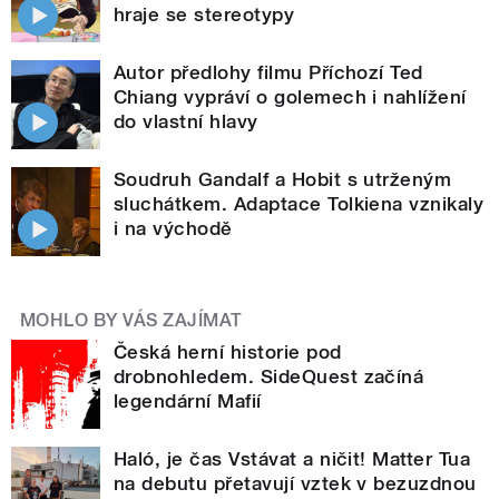
hraje se stereotypy
Autor předlohy filmu Příchozí Ted
Chiang vypráví o golemech i nahlížení
do vlastní hlavy
Soudruh Gandalf a Hobit s utrženým
sluchátkem. Adaptace Tolkiena vznikaly
i na východě
MOHLO BY VÁS ZAJÍMAT
Česká herní historie pod
drobnohledem. SideQuest začíná
legendární Mafií
Haló, je čas Vstávat a ničit! Matter Tua
na debutu přetavují vztek v bezuzdnou