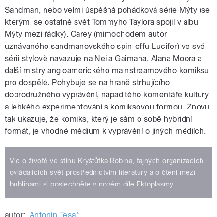
Sandman, nebo velmi úspěšná pohádková série Mýty (se
kterými se ostatně svět Tommyho Taylora spojil v albu
Mýty mezi řádky). Carey (mimochodem autor
uznávaného sandmanovského spin-offu Lucifer) ve své
sérii stylově navazuje na Neila Gaimana, Alana Moora a
další mistry angloamerického mainstreamového komiksu
pro dospělé. Pohybuje se na hraně strhujícího
dobrodružného vyprávění, nápaditého komentáře kultury
a lehkého experimentování s komiksovou formou. Znovu
tak ukazuje, že komiks, který je sám o sobě hybridní
formát, je vhodné médium k vyprávění o jiných médiích.
Víc o životě ve stínu Kryštůfka Robina, tajných organizacích
ovládajících svět prostřednictvím literatury a o čtení mezi
bublinami si poslechněte v novém díle Ektoplasmy.
autor:
Antonín Tesař