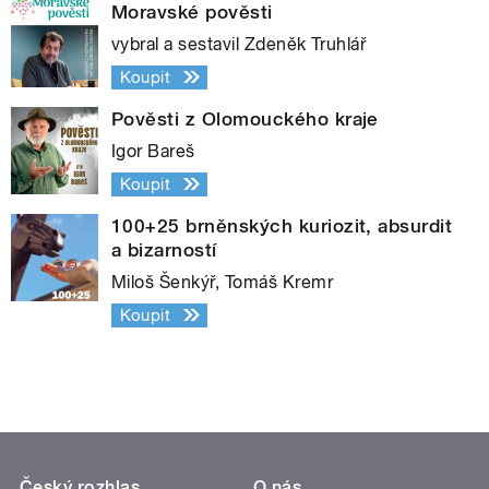
Moravské pověsti
vybral a sestavil Zdeněk Truhlář
Koupit
Pověsti z Olomouckého kraje
Igor Bareš
Koupit
100+25 brněnských kuriozit, absurdit
a bizarností
Miloš Šenkýř, Tomáš Kremr
Koupit
Český rozhlas
O nás