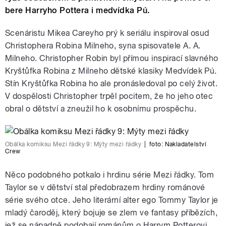
bere Harryho Pottera i medvídka Pú.
Scenáristu Mikea Careyho prý k seriálu inspiroval osud
Christophera Robina Milneho, syna spisovatele A. A.
Milneho. Christopher Robin byl přímou inspirací slavného
Kryštůfka Robina z Milneho dětské klasiky Medvídek Pú.
Stín Kryštůfka Robina ho ale pronásledoval po celý život.
V dospělosti Christopher trpěl pocitem, že ho jeho otec
obral o dětství a zneužil ho k osobnímu prospěchu.
Obálka komiksu Mezi řádky 9: Mýty mezi řádky
|
foto:
Nakladatelství
Crew
Něco podobného potkalo i hrdinu série Mezi řádky. Tom
Taylor se v dětství stal předobrazem hrdiny románové
série svého otce. Jeho literární alter ego Tommy Taylor je
mladý čaroděj, který bojuje se zlem ve fantasy příbězích,
jež se nápadně podobají románům o Harrym Potterovi.