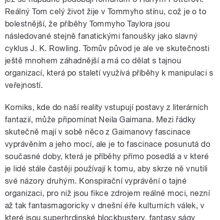
Reálný Tom celý život žije v Tommyho stínu, což je o to
bolestnější, že příběhy Tommyho Taylora jsou
následované stejně fanatickými fanoušky jako slavný
cyklus J. K. Rowling. Tomův původ je ale ve skutečnosti
ještě mnohem záhadnější a má co dělat s tajnou
organizací, která po staletí využívá příběhy k manipulaci s
veřejností.
Komiks, kde do naší reality vstupují postavy z literárních
fantazií, může připomínat Neila Gaimana. Mezi řádky
skutečně mají v sobě něco z Gaimanovy fascinace
vyprávěním a jeho mocí, ale je to fascinace posunutá do
současné doby, která je příběhy přímo posedlá a v které
je lidé stále častěji používají k tomu, aby skrze ně vnutili
své názory druhým. Konspirační vyprávění o tajné
organizaci, pro niž jsou fikce zdrojem reálné moci, nezní
až tak fantasmagoricky v dnešní éře kulturních válek, v
které jsou superhrdinské blockbustery, fantasy ságy