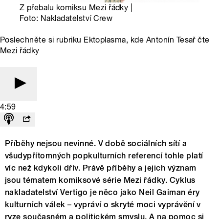
Z přebalu komiksu Mezi řádky |
Foto: Nakladatelství Crew
Poslechněte si rubriku Ektoplasma, kde Antonín Tesař čte
Mezi řádky
4:59
Příběhy nejsou nevinné. V době sociálních sítí a
všudypřítomných popkulturních referencí tohle platí
víc než kdykoli dřív. Právě příběhy a jejich význam
jsou tématem komiksové série Mezi řádky. Cyklus
nakladatelství Vertigo je něco jako Neil Gaiman éry
kulturních válek – vypráví o skryté moci vyprávění v
ryze současném a politickém smyslu. A na pomoc si