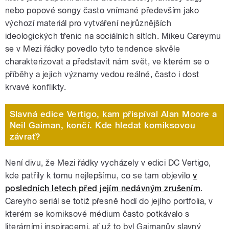
nebo popové songy často vnímané především jako
výchozí materiál pro vytváření nejrůznějších
ideologických třenic na sociálních sítích. Mikeu Careymu
se v Mezi řádky povedlo tyto tendence skvěle
charakterizovat a představit nám svět, ve kterém se o
příběhy a jejich významy vedou reálné, často i dost
krvavé konflikty.
Slavná edice Vertigo, kam přispíval Alan Moore a
Neil Gaiman, končí. Kde hledat komiksovou
závrať?
Není divu, že Mezi řádky vycházely v edici DC Vertigo,
kde patřily k tomu nejlepšímu, co se tam objevilo
v
posledních letech před jejím nedávným zrušením
.
Careyho seriál se totiž přesně hodí do jejího portfolia, v
kterém se komiksové médium často potkávalo s
literárními inspiracemi, ať už to byl Gaimanův slavný