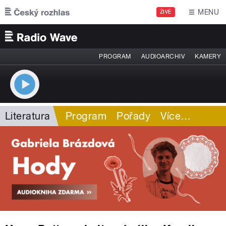
Přejít k hlavnímu obsahu
MENU
ŽIVĚ
PROGRAM
AUDIOARCHIV
KAMERY
Literatura
Program
Pořady
Více
…