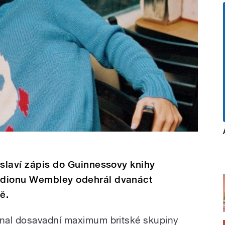
 slaví zápis do Guinnessovy knihy
adionu Wembley odehrál dvanáct
ě.
nal dosavadní maximum britské skupiny