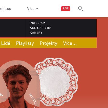
ozhlase
Více
ŽIVĚ
PROGRAM
AUDIOARCHIV
KAMERY
Lidé
Playlisty
Projekty
Více
…