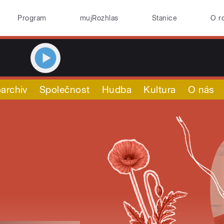
Program
mujRozhlas
Stanice
O r
archiv
Společnost
Hudba
Kultura
O nás