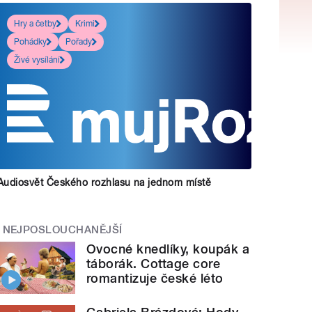
Hry a četby
Krimi
Pohádky
Pořady
Živé vysílání
Audiosvět Českého rozhlasu na jednom místě
NEJPOSLOUCHANĚJŠÍ
Ovocné knedlíky, koupák a
táborák. Cottage core
romantizuje české léto