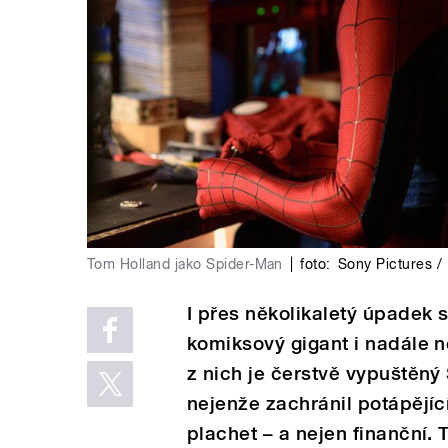
Tom Holland jako Spider-Man
|
foto:
Sony Pictures / 
I přes několikaletý úpadek
komiksový gigant i nadále n
z nich je čerstvě vypuštěný
nejenže zachránil potápějící 
plachet – a nejen finanční. 