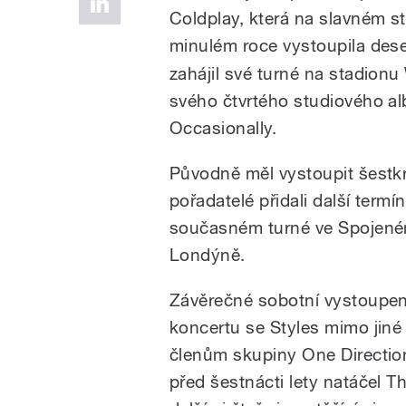
Coldplay, která na slavném s
minulém roce vystoupila dese
zahájil své turné na stadionu
svého čtvrtého studiového alb
Occasionally.
Původně měl vystoupit šestkr
pořadatelé přidali další term
současném turné ve Spojeném
Londýně.
Závěrečné sobotní vystoupení 
koncertu se Styles mimo jiné 
členům skupiny One Directio
před šestnácti lety natáčel T