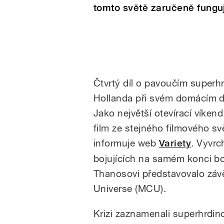
tomto světě zaručeně fungu
Čtvrtý díl o pavoučím superh
Hollanda při svém domácím de
Jako největší otevírací víken
film ze stejného filmového s
informuje web
Variety
. Vyvrc
bojujících na samém konci b
Thanosovi představovalo závě
Universe (MCU).
Krizi zaznamenali superhrdi