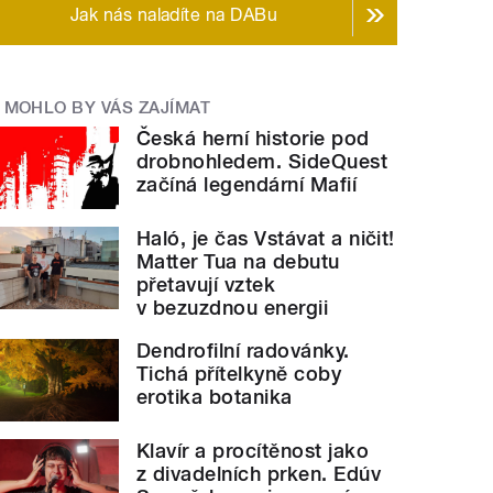
Jak nás naladíte na DABu
MOHLO BY VÁS ZAJÍMAT
Česká herní historie pod
drobnohledem. SideQuest
začíná legendární Mafií
Haló, je čas Vstávat a ničit!
Matter Tua na debutu
přetavují vztek
v bezuzdnou energii
Dendrofilní radovánky.
Tichá přítelkyně coby
erotika botanika
Klavír a procítěnost jako
z divadelních prken. Edúv