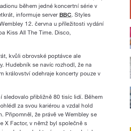
tadionu během jedné koncertní série v
tkrát, informuje server
BBC
. Styles
 Wembley 12. června u příležitosti vydání
a Kiss All The Time. Disco,
át, kvůli obrovské poptávce ale
íny. Hudebník se navíc rozhodl, že na
 království odehraje koncerty pouze v
sledovalo přibližně 80 tisíc lidí. Během
ohlédl za svou kariérou a vzdal hold
n. Připomněl, že právě ve Wembley se
he X Factor, v němž byl společně s