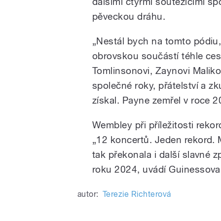
dalšími čtyřmi soutěžícími sp
pěveckou dráhu.
„Nestál bych na tomto pódiu, 
obrovskou součástí téhle cesty
Tomlinsonovi, Zaynovi Maliko
společné roky, přátelství a 
získal. Payne zemřel v roce 
Wembley při příležitosti reko
„12 koncertů. Jeden rekord. M
tak překonala i další slavné 
roku 2024, uvádí Guinessov
autor:
Terezie Richterová