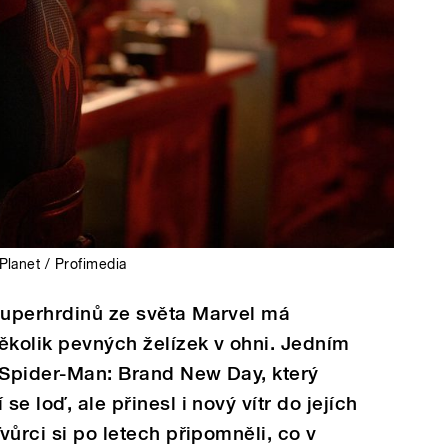
Planet / Profimedia
 superhrdinů ze světa Marvel má
ěkolik pevných želízek v ohni. Jedním
 Spider-Man: Brand New Day, který
se loď, ale přinesl i nový vítr do jejích
Tvůrci si po letech připomněli, co v