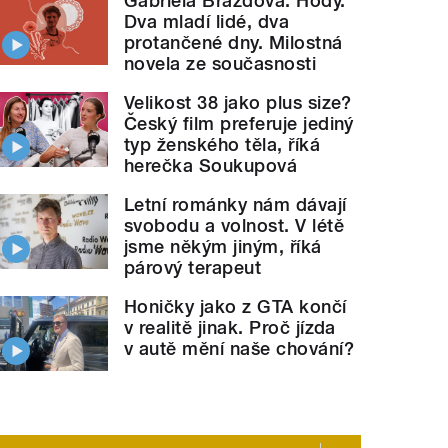
Gabriela Brázdová: Hody.
Dva mladí lidé, dva
protančené dny. Milostná
novela ze současnosti
Velikost 38 jako plus size?
Český film preferuje jediný
typ ženského těla, říká
herečka Soukupová
Letní románky nám dávají
svobodu a volnost. V létě
jsme někým jiným, říká
párový terapeut
Honičky jako z GTA končí
v realitě jinak. Proč jízda
v autě mění naše chování?