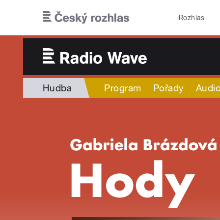
Přejít k hlavnímu obsahu
iRozhlas
Hudba
Program
Pořady
Audio