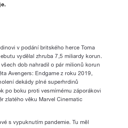
je.
rdinovi v podání britského herce Toma
butu vydělal zhruba 7,5 miliardy korun.
d všech dob nahradil o pár milionů korun
věta Avengers: Endgame z roku 2019,
holení dekády plné superhrdinů
ok po boku proti vesmírnému záporákovi
r zlatého věku Marvel Cinematic
nové s vypuknutím pandemie. Tu měl