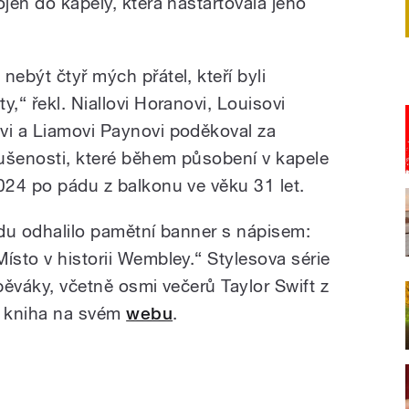
ojen do kapely, která nastartovala jeho
nebýt čtyř mých přátel, kteří byli
,“ řekl. Niallovi Horanovi, Louisovi
vi a Liamovi Paynovi poděkoval za
zkušenosti, které během působení v kapele
2024 po pádu z balkonu ve věku 31 let.
rdu odhalilo pamětní banner s nápisem:
ísto v historii Wembley.“ Stylesova série
zpěváky, včetně osmi večerů Taylor Swift z
a kniha na svém
webu
.