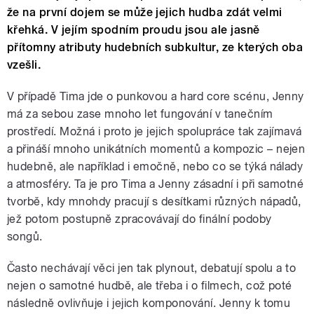
že na první dojem se může jejich hudba zdát velmi
křehká. V jejím spodním proudu jsou ale jasně
přítomny atributy hudebních subkultur, ze kterých oba
vzešli.
V případě Tima jde o punkovou a hard core scénu, Jenny
má za sebou zase mnoho let fungování v tanečním
prostředí. Možná i proto je jejich spolupráce tak zajímavá
a přináší mnoho unikátních momentů a kompozic – nejen
hudebně, ale například i emočně, nebo co se týká nálady
a atmosféry. Ta je pro Tima a Jenny zásadní i při samotné
tvorbě, kdy mnohdy pracují s desítkami různých nápadů,
jež potom postupně zpracovávají do finální podoby
songů.
Často nechávají věci jen tak plynout, debatují spolu a to
nejen o samotné hudbě, ale třeba i o filmech, což poté
následně ovlivňuje i jejich komponování. Jenny k tomu