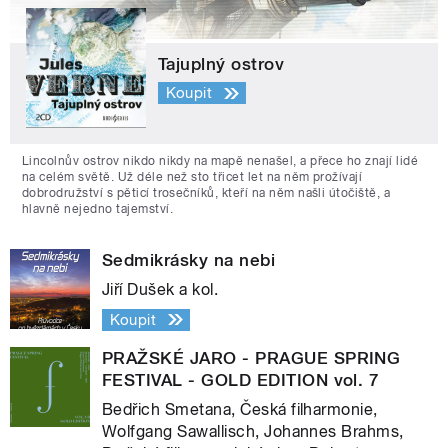
Tajuplný ostrov
Koupit
Lincolnův ostrov nikdo nikdy na mapě nenašel, a přece ho znají lidé
na celém světě. Už déle než sto třicet let na něm prožívají
dobrodružství s pěticí trosečníků, kteří na něm našli útočiště, a
hlavně nejedno tajemství.
Sedmikrásky na nebi
Jiří Dušek a kol.
Koupit
PRAŽSKÉ JARO - PRAGUE SPRING
FESTIVAL - GOLD EDITION vol. 7
Bedřich Smetana, Česká filharmonie,
Wolfgang Sawallisch, Johannes Brahms,