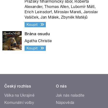
Pražský filharmonický sbor, Roberta
Alexander, Thomas Allen, Lubomír Mátl,
Erich Leinsdorf, Miroslav Mareš, Jaroslav
Vašíček, Jan Málek, Zbyněk Matějů
Koupit
Brána osudu
Agatha Christie
Koupit
Český rozhlas
O nás
Válka na Ukrajině
Jak nás naladíte
Komunální volby
Nápověda