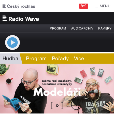
Přejít k hlavnímu obsahu
MENU
ŽIVĚ
PROGRAM
AUDIOARCHIV
KAMERY
Hudba
Program
Pořady
Více
…