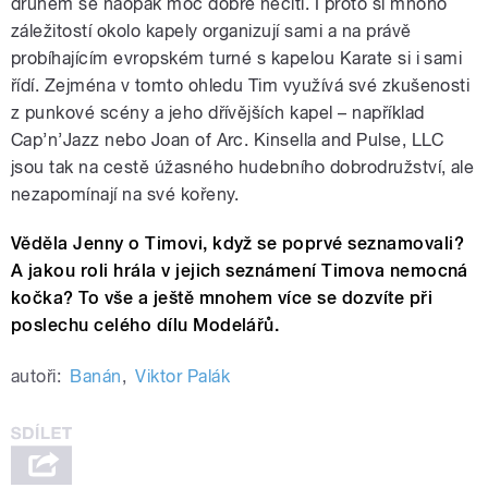
druhém se naopak moc dobře necítí. I proto si mnoho
záležitostí okolo kapely organizují sami a na právě
probíhajícím evropském turné s kapelou Karate si i sami
řídí. Zejména v tomto ohledu Tim využívá své zkušenosti
z punkové scény a jeho dřívějších kapel – například
Cap’n’Jazz nebo Joan of Arc. Kinsella and Pulse, LLC
jsou tak na cestě úžasného hudebního dobrodružství, ale
nezapomínají na své kořeny.
Věděla Jenny o Timovi, když se poprvé seznamovali?
A jakou roli hrála v jejich seznámení Timova nemocná
kočka? To vše a ještě mnohem více se dozvíte při
poslechu celého dílu Modelářů.
autoři:
Banán
,
Viktor Palák