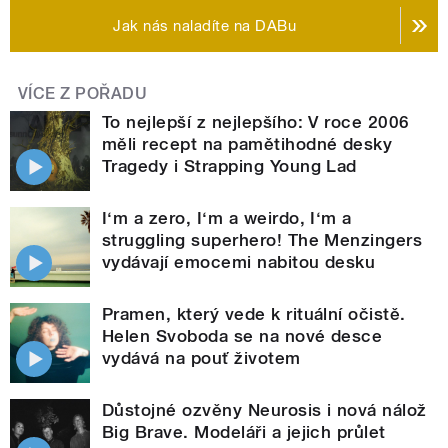
Jak nás naladíte na DABu
VÍCE Z POŘADU
To nejlepší z nejlepšího: V roce 2006
měli recept na pamětihodné desky
Tragedy i Strapping Young Lad
I‘m a zero, I‘m a weirdo, I‘m a
struggling superhero! The Menzingers
vydávají emocemi nabitou desku
Pramen, který vede k rituální očistě.
Helen Svoboda se na nové desce
vydává na pouť životem
Důstojné ozvěny Neurosis i nová nálož
Big Brave. Modeláři a jejich průlet