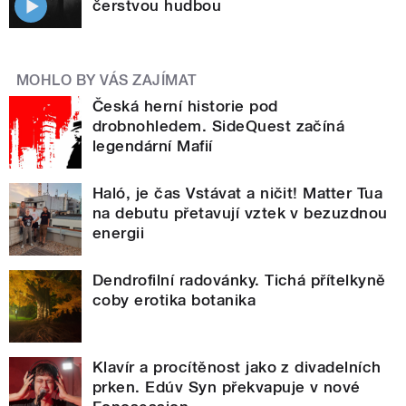
čerstvou hudbou
MOHLO BY VÁS ZAJÍMAT
Česká herní historie pod
drobnohledem. SideQuest začíná
legendární Mafií
Haló, je čas Vstávat a ničit! Matter Tua
na debutu přetavují vztek v bezuzdnou
energii
Dendrofilní radovánky. Tichá přítelkyně
coby erotika botanika
Klavír a procítěnost jako z divadelních
prken. Edúv Syn překvapuje v nové