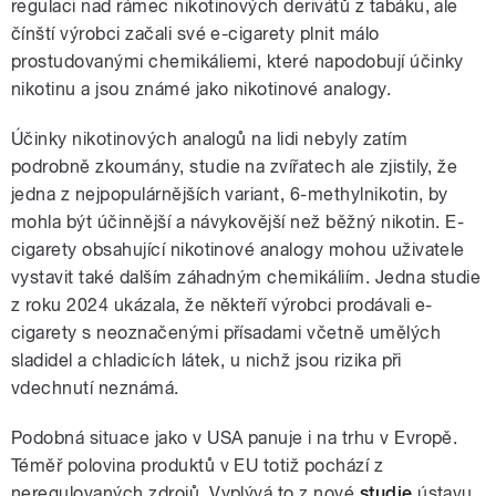
regulaci nad rámec nikotinových derivátů z tabáku, ale
čínští výrobci začali své e-cigarety plnit málo
prostudovanými chemikáliemi, které napodobují účinky
nikotinu a jsou známé jako nikotinové analogy.
Účinky nikotinových analogů na lidi nebyly zatím
podrobně zkoumány, studie na zvířatech ale zjistily, že
jedna z nejpopulárnějších variant, 6-methylnikotin, by
mohla být účinnější a návykovější než běžný nikotin. E-
cigarety obsahující nikotinové analogy mohou uživatele
vystavit také dalším záhadným chemikáliím. Jedna studie
z roku 2024 ukázala, že někteří výrobci prodávali e-
cigarety s neoznačenými přísadami včetně umělých
sladidel a chladicích látek, u nichž jsou rizika při
vdechnutí neznámá.
Podobná situace jako v USA panuje i na trhu v Evropě.
Téměř polovina produktů v EU totiž pochází z
neregulovaných zdrojů. Vyplývá to z nové
studie
ústavu