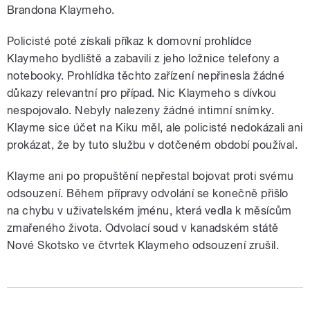
Brandona Klaymeho.
Policisté poté získali příkaz k domovní prohlídce
Klaymeho bydliště a zabavili z jeho ložnice telefony a
notebooky. Prohlídka těchto zařízení nepřinesla žádné
důkazy relevantní pro případ. Nic Klaymeho s dívkou
nespojovalo. Nebyly nalezeny žádné intimní snímky.
Klayme sice účet na Kiku měl, ale policisté nedokázali ani
prokázat, že by tuto službu v dotčeném období používal.
Klayme ani po propuštění nepřestal bojovat proti svému
odsouzení. Během přípravy odvolání se konečně přišlo
na chybu v uživatelském jménu, která vedla k měsícům
zmařeného života. Odvolací soud v kanadském státě
Nové Skotsko ve čtvrtek Klaymeho odsouzení zrušil.