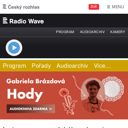
Přejít k hlavnímu obsahu
MENU
ŽIVĚ
PROGRAM
AUDIOARCHIV
KAMERY
Program
Pořady
Audioarchiv
Více
…