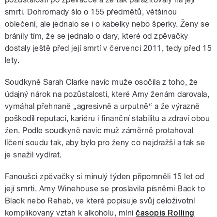
smrti. Dohromady šlo o 155 předmětů, většinou
oblečení, ale jednalo se i o kabelky nebo šperky. Ženy se
bránily tím, že se jednalo o dary, které od zpěvačky
dostaly ještě před její smrtí v červenci 2011, tedy před 15
lety.
Soudkyně Sarah Clarke navíc muže osočila z toho, že
údajný nárok na pozůstalosti, které Amy ženám darovala,
vymáhal přehnaně „agresivně a urputně“ a že výrazně
poškodil reputaci, kariéru i finanční stabilitu a zdraví obou
žen. Podle soudkyně navíc muž záměrně protahoval
líčení soudu tak, aby bylo pro ženy co nejdražší a tak se
je snažil vydírat.
Fanoušci zpěvačky si minulý týden připomněli 15 let od
její smrti. Amy Winehouse se proslavila písněmi Back to
Black nebo Rehab, ve které popisuje svůj celoživotní
komplikovaný vztah k alkoholu, míní
časopis Rolling