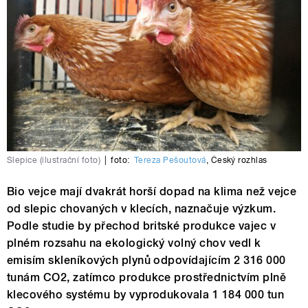
Slepice (ilustrační foto)
|
foto:
Tereza Pešoutová
,
Český rozhlas
Bio vejce mají dvakrát horší dopad na klima než vejce
od slepic chovaných v klecích, naznačuje výzkum.
Podle studie by přechod britské produkce vajec v
plném rozsahu na ekologický volný chov vedl k
emisím skleníkových plynů odpovídajícím 2 316 000
tunám CO2, zatímco produkce prostřednictvím plně
klecového systému by vyprodukovala 1 184 000 tun