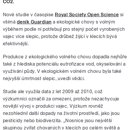
CO2.
Nové studie v časopise
Royal Society Open Science
si
všímá
deník Guardian
a ekologické chovy s volným
výběhem podle ní potřebují pro stejný počet vyrobených
vajec více slepic, protože drůbež žijící v klecích bývá
efektivnější.
Produkce z ekologického volného chovu dopadla nejhůře
také z hlediska potenciálu eutrofizace vod, okyselování a
využívání půdy. V ekologickém volném chovu byla také
nejvyšší úmrtnost slepic, uvedli vědci.
Studie ale využila data z let 2009 až 2010, což
výzkumníci označili za omezení, protože nezachycuje
novější vývoj v produkci vajec. Výzkum rovněž
nezohlednil další dopady na životní prostředí, jako jsou
pesticidy nebo biodiverzita. „Nosnice jsou největší
skupinou zvířat chovaných v klecích po celém světě a