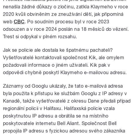
nenašla žádné důkazy o zločinu, zatkla Klaymeho v roce
2020 kvůli obviněním ze zneužívání dětí, jak připomíná
web
CBC
. Po soudním procesu byl v roce 2023
odsouzen a v roce 2024 poslán na 18 měsíců do vězení.
Trest si odpykal v plném rozsahu.
Jak se policie ale dostala ke špatnému pachateli?
Vyšetřovatelé kontaktovali společnost Kik, ale omylem
požadovali informace o jiném uživateli. Kik pak v
odpovědi chybně poskytl Klaymeho e-mailovou adresu.
Záznamy od Googlu ukázaly, že tato e-mailová adresa
byla použita k přístupu ke službám Googlu z IP adresy v
Kanadě, takže vyšetřovatelé z okresu Dane předali případ
regionální policii v Halifaxu. Halifaxská policie vzala
poskytnutou IP adresu a obrátila se na místního
poskytovatele internetu Bell Aliant. Společnost Bell
propojila IP adresu s fyzickou adresou svého zákazníka