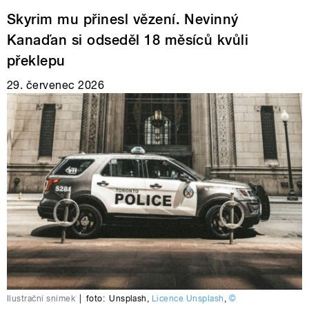
Skyrim mu přinesl vězení. Nevinný
Kanaďan si odseděl 18 měsíců kvůli
překlepu
29. červenec 2026
Ilustrační snímek
|
foto:
Unsplash
,
Licence Unsplash
,
©