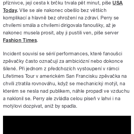
příznivce, její cesta k brčku trvala pět minut, píše
USA
Today
.
Vše se ale nakonec obešlo bez větších
komplikací a hlavně bez ohrožení na zdraví. Perry se
chvílemi smála a chvílemi dirigovala fanoušky, až je
nakonec musela prosit, aby ji pustili ven, píše server
Fashion Times
.
Incident souvisí se sérií performances, které fanoušci
zpěvačky často označují za ambiciózní nebo dokonce
šílené. Při jednom z předchozích vystoupení v rámci
Lifetimes Tour v americkém San Francisku zpěvačka na
chvíli ztratila rovnováhu, když se mechanický motýl, na
kterém se nesla nad publikem, náhle propadl ve vzduchu
a naklonil se. Perry ale zvládla celou píseň v lahvi i na
motýlovi dozpívat, aniž by spadla.
KATY PERRY INSIDE AN INFLATABLE
WATER BOTTLE KATY PERRY OUT OF