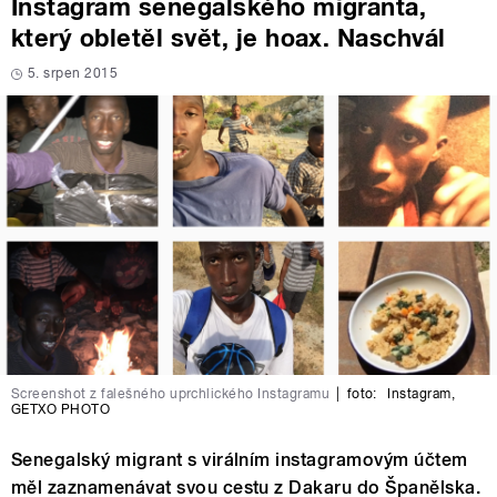
Instagram senegalského migranta,
který obletěl svět, je hoax. Naschvál
5. srpen 2015
Screenshot z falešného uprchlického Instagramu
|
foto:
Instagram
,
GETXO PHOTO
Senegalský migrant s virálním instagramovým účtem
měl zaznamenávat svou cestu z Dakaru do Španělska.