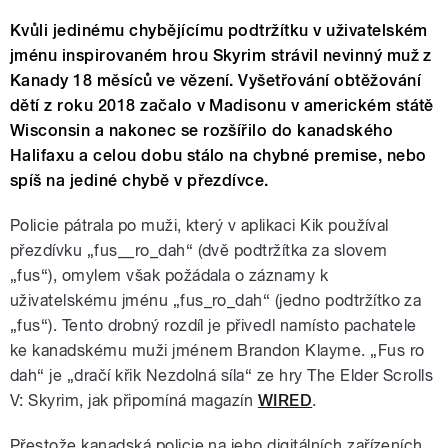
Kvůli jedinému chybějícímu podtržítku v uživatelském
jménu inspirovaném hrou Skyrim strávil nevinný muž z
Kanady 18 měsíců ve vězení. Vyšetřování obtěžování
dětí z roku 2018 začalo v Madisonu v americkém státě
Wisconsin a nakonec se rozšířilo do kanadského
Halifaxu a celou dobu stálo na chybné premise, nebo
spíš na jediné chybě v přezdívce.
Policie pátrala po muži, který v aplikaci Kik používal
přezdívku „fus__ro_dah“ (dvě podtržítka za slovem
„fus“), omylem však požádala o záznamy k
uživatelskému jménu „fus_ro_dah“ (jedno podtržítko za
„fus“). Tento drobný rozdíl je přivedl namísto pachatele
ke kanadskému muži jménem Brandon Klayme. „Fus ro
dah“ je „dračí křik Nezdolná síla“ ze hry The Elder Scrolls
V: Skyrim, jak připomíná magazín
WIRED
.
Přestože kanadská policie na jeho digitálních zařízeních