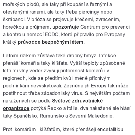
mořských plodů, ale taky při koupání s řeznými a
otevřenými ranami, ale taky třeba piercingy nebo
škrábanci. Vibrióza se projevuje křečemi, zvracením,
horečkou a průjmem,
upozorňuje
Centrum pro prevenci
a kontrolu nemocí ECDC, které připravilo pro Evropany
krátký
průvodce bezpečným létem
.
Letním rizikem zůstává také drobný hmyz. Infekce
přenáší komáři a taky klíšťata. Vyšší teploty způsobené
letními vlny veder zvyšují přítomnost komárů i v
regionech, kde se předtím kvůli méně příznivým
podmínkám nevyskytovali. Zejména jih Evropy tak může
postihnout třeba západonilský virus. S největším počtem
nakažených se podle
Světové zdravotnické
organizace
potýká Řecko a Itálie, dva nakažené ale hlásí
taky Španělsko, Rumunsko a Severní Makedonie.
Proti komárům i klíšťatům, které přenášejí encefalitidu