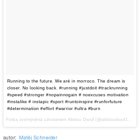
Running to the future. We aré in morroco. The dream is
closer. No looking back. #running #justdoit #trackrunning
#speed #stronger #nopainnogain # noexcuses motivation
#instalike # instapic #sport #runtoinspire #runforfuture
#determination #effort #warrior #ultra #burn
Fotka zveřejněná uživatelem Abdou Diouf (@abdoudiouf1993),Čec 24, 2015 v 3:29 PDT
autor:
Matěj Schneider