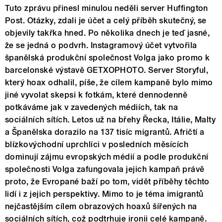
Tuto zprávu přinesl minulou neděli server Huffington
Post. Otázky, zdali je účet a celý příběh skutečný, se
objevily takřka hned. Po několika dnech je teď jasné,
že se jedná o podvrh. Instagramový účet vytvořila
španělská produkční společnost Volga jako promo k
barcelonské výstavě GETXOPHOTO. Server Storyful,
který hoax odhalil, píše, že cílem kampaně bylo mimo
jiné vyvolat skepsi k fotkám, které dennodenně
potkáváme jak v zavedených médiích, tak na
sociálních sítích. Letos už na břehy Řecka, Itálie, Malty
a Španělska dorazilo na 137 tisíc migrantů. Afričtí a
blízkovýchodní uprchlíci v posledních měsících
dominují zájmu evropských médií a podle produkční
společnosti Volga zafungovala jejich kampaň právě
proto, že Evropané baží po tom, vidět příběhy těchto
lidí i z jejich perspektivy. Mimo to je téma imigrantů
nejčastějším cílem obrazových hoaxů šířených na
sociálních sítích, což podtrhuje ironii celé kampaně.