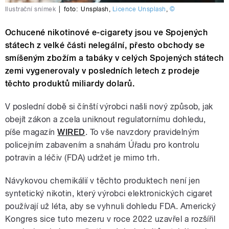
Ilustrační snímek
|
foto:
Unsplash
,
Licence Unsplash
,
©
Ochucené nikotinové e-cigarety jsou ve Spojených
státech z velké části nelegální, přesto obchody se
smíšeným zbožím a tabáky v celých Spojených státech
zemi vygenerovaly v posledních letech z prodeje
těchto produktů miliardy dolarů.
V poslední době si čínští výrobci našli nový způsob, jak
obejít zákon a zcela uniknout regulatornímu dohledu,
píše magazín
WIRED
. To vše navzdory pravidelným
policejním zabavením a snahám Úřadu pro kontrolu
potravin a léčiv (FDA) udržet je mimo trh.
Návykovou chemikálií v těchto produktech není jen
syntetický nikotin, který výrobci elektronických cigaret
používají už léta, aby se vyhnuli dohledu FDA. Americký
Kongres sice tuto mezeru v roce 2022 uzavřel a rozšířil