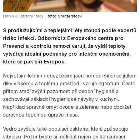
Horko (ilustrační foto)
|
foto:
Shutterstock
S prodlužujícími a teplejšími léty stoupá podle expertů
riziko infekcí. Odborníci z Evropského centra pro
Prevenci a kontrolu nemocí varují, že vyšší teploty
vytvářejí ideální podmínky pro infekční onemocnění,
které se pak šíří Evropou.
Největším letním nebezpečím jsou nemoci šířící se jídlem
díky vlhkému a teplému prostředí, varuje agentura. Často
přitom stačí zvýšit pozornost při osobní hygieně a
zachovávat základní hygienické návyky v kuchyni.
Například správně omýt ovoce a zeleninu nebo dodržet
správnou tepelnou úpravu masa.
Vedro zvyšuje také populaci bakterie, která způsobuje
vibriózu. Pozor byste si měli dát nejen při konzumaci