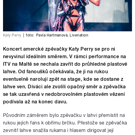
Katy Perry
|
foto:
Pavla Hartmanová
,
Livenation
Koncert amercké zpěvačky Katy Perry se pro ni
nevyvinul ideálním směrem. V rámci performance na
ITV na Maltě se nechala zavřít do průhledné plastové
lahve. Od fanoušků očekávala, že ji na rukou
eventuelně narolují zpět na stage, kde se dostane z
lahve ven. Diváci ale zvolili opačný směr a zpěvačka
se tak uzavřená v nedobrovolném plastovém vězení
podívala až na konec davu.
Původním záměrem bylo zpěvačku v lahvi přemístit na
rukou jejích fans k obřímu brčku. Přestože se zpěvačka
zevnitř lahve snažila rukama i hlasem dirigovat její