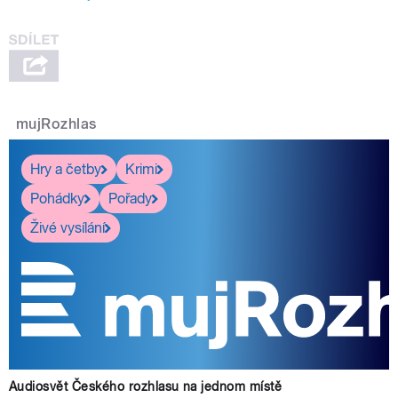
mujRozhlas
Hry a četby
Krimi
Pohádky
Pořady
Živé vysílání
Audiosvět Českého rozhlasu na jednom místě