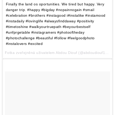
Finally the land os oportunities. We tired but happy. Very
danger trip. #happy #bigday #nopainnogain #smail
#celebration #brothers #instagood i#instalike #instamood
#instadaily #lovinglife #alwaysfinddaway #positivity
#timetoshine #walkyourtruepath #beyourbestself
#unfprgetable #instagramers #photooftheday
#photochallenge #beautiful #follow #feelgoodphoto
#instalovers #excited
Fotka zveřejněná uživatelem Abdou Diouf (@abdoudiouf1993),Čec 27, 2015 v 3:53 PDT