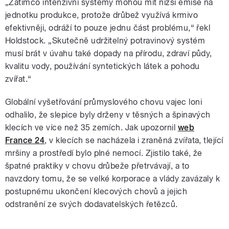
„Zatímco intenzivní systémy mohou mít nižší emise na
jednotku produkce, protože drůbež využívá krmivo
efektivněji, odráží to pouze jednu část problému,“ řekl
Holdstock. „Skutečně udržitelný potravinový systém
musí brát v úvahu také dopady na přírodu, zdraví půdy,
kvalitu vody, používání syntetických látek a pohodu
zvířat.“
Globální vyšetřování průmyslového chovu vajec loni
odhalilo, že slepice byly drženy v těsných a špinavých
klecích ve více než 35 zemích. Jak upozornil
web
France 24
, v klecích se nacházela i zraněná zvířata, tlející
mršiny a prostředí bylo plné nemocí. Zjistilo také, že
špatné praktiky v chovu drůbeže přetrvávají, a to
navzdory tomu, že se velké korporace a vlády zavázaly k
postupnému ukončení klecových chovů a jejich
odstranění ze svých dodavatelských řetězců.