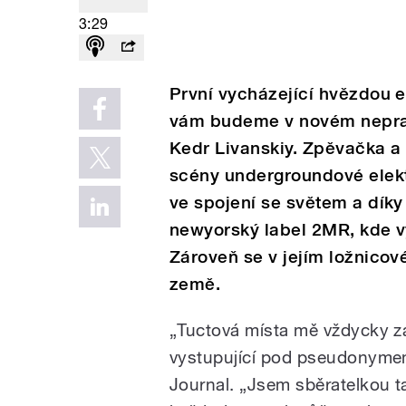
3:29
První vycházející hvězdou e
vám budeme v novém nepravi
Kedr Livanskiy. Zpěvačka a
scény undergroundové elekt
ve spojení se světem a díky
newyorský label 2MR, kde vy
Zároveň se v jejím ložnicov
země.
„Tuctová místa mě vždycky zaj
vystupující pod pseudonymem
Journal. „Jsem sběratelkou ta