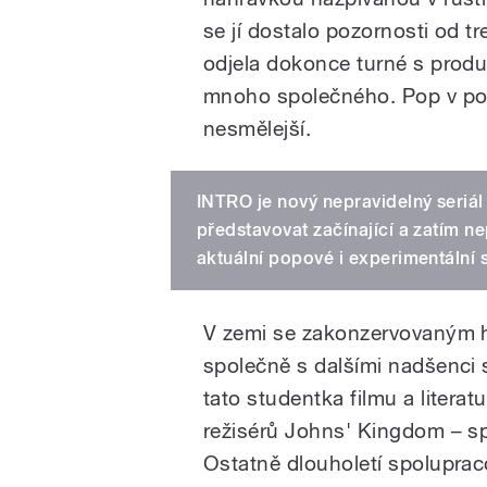
se jí dostalo pozornosti od 
odjela dokonce turné s prod
mnoho společného. Pop v podá
nesmělejší.
INTRO je nový nepravidelný seriá
představovat začínající a zatím n
aktuální popové i experimentální 
V zemi se zakonzervovaným 
společně s dalšími nadšenci 
tato studentka filmu a literat
režisérů Johns' Kingdom – spo
Ostatně dlouholetí spoluprac