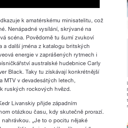
dkazuje k amatérskému minisatelitu, což
čné. Nenápadné vysílání, skrývané na
ová scéna. Povědomě tu šumí zvukoví
 a další jména z katalogu britských
veová energie v zaprášených rytmech i
 písničkářství australské hudebnice Carly
er Black. Taky tu získávají konkrétnější
a MTV v devadesátých letech,
sk ruských rockových hvězd.
edr Livanskiy přijde západním
nom otázkou času, kdy skutečně prorazí.
nahrávkou. „Je to o pocitu nějaké