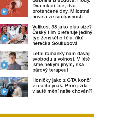
Gabriela Brázdová: Hody.
Dva mladí lidé, dva
protančené dny. Milostná
novela ze současnosti
Velikost 38 jako plus size?
Český film preferuje jediný
typ ženského těla, říká
herečka Soukupová
Letní románky nám dávají
svobodu a volnost. V létě
jsme někým jiným, říká
párový terapeut
Honičky jako z GTA končí
v realitě jinak. Proč jízda
v autě mění naše chování?