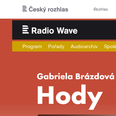
Přejít k hlavnímu obsahu
iRozhlas
Program
Pořady
Audioarchiv
Spol