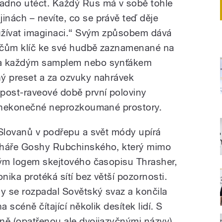
adno utéct. Každý Rus má v sobě tohle
nách – nevíte, co se právě teď děje
oužívat imaginaci.“ Svým způsobem dává
ačům klíč ke své hudbě zaznamenané na
za každým samplem nebo synťákem
ný preset a za ozvuky nahrávek
post-raveové době první poloviny
í nekonečné neprozkoumané prostory.
 Slovanů v podřepu a svět módy upírá
rháře Goshy Rubchinského, který mimo
ným logem skejtového časopisu Thrasher,
ika protéká sítí bez větší pozornosti.
dy se rozpadal Sovětský svaz a končila
 scéně čítající několik desítek lidí. S
ně (opatřenou ale dvojjazyčnými názvy)