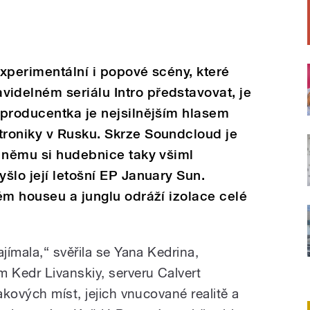
xperimentální i popové scény, které
delném seriálu Intro představovat, je
 producentka je nejsilnějším hlasem
roniky v Rusku. Skrze Soundcloud je
 němu si hudebnice taky všiml
šlo její letošní EP January Sun.
ém houseu a junglu odráží izolace celé
ímala,“ svěřila se Yana Kedrina,
 Kedr Livanskiy, serveru Calvert
kových míst, jejich vnucované realitě a