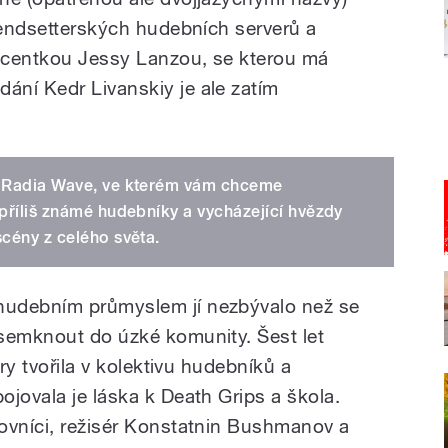
trendsetterských hudebních serverů a
ucentkou Jessy Lanzou, se kterou má
ní Kedr Livanskiy je ale zatím
l Radia Wave, ve kterém vám chceme
epříliš známé hudebníky a vycházející hvězdy
scény z celého světa.
hudebním průmyslem jí nezbývalo než se
semknout do úzké komunity. Šest let
ury tvořila v kolektivu hudebníků a
jovala je láska k Death Grips a škola.
ovníci, režisér Konstatnin Bushmanov a