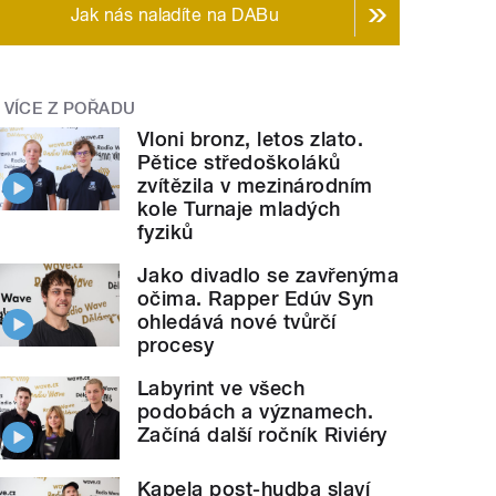
Jak nás naladíte na DABu
VÍCE Z POŘADU
Vloni bronz, letos zlato.
Pětice středoškoláků
zvítězila v mezinárodním
kole Turnaje mladých
fyziků
Jako divadlo se zavřenýma
očima. Rapper Edúv Syn
ohledává nové tvůrčí
procesy
Labyrint ve všech
podobách a významech.
Začíná další ročník Riviéry
Kapela post-hudba slaví