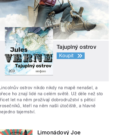
Tajuplný ostrov
Koupit
Lincolnův ostrov nikdo nikdy na mapě nenašel, a
přece ho znají lidé na celém světě. Už déle než sto
třicet let na něm prožívají dobrodružství s pěticí
trosečníků, kteří na něm našli útočiště, a hlavně
nejedno tajemství.
Limonádový Joe