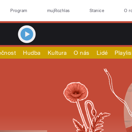
Program
mujRozhlas
Stanice
O r
ečnost
Hudba
Kultura
O nás
Lidé
Playlis