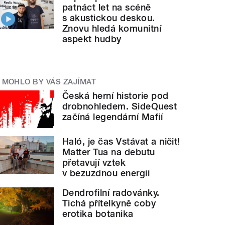
patnáct let na scéně
s akustickou deskou.
Znovu hledá komunitní
aspekt hudby
MOHLO BY VÁS ZAJÍMAT
Česká herní historie pod
drobnohledem. SideQuest
začíná legendární Mafií
Haló, je čas Vstávat a ničit!
Matter Tua na debutu
přetavují vztek
v bezuzdnou energii
Dendrofilní radovánky.
Tichá přítelkyně coby
erotika botanika