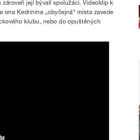
zároveň její bývalí spolužáci. Videoklip k
a ona Kedrinina „obyčejná“ místa zavede
ockového klubu, nebo do opuštěných