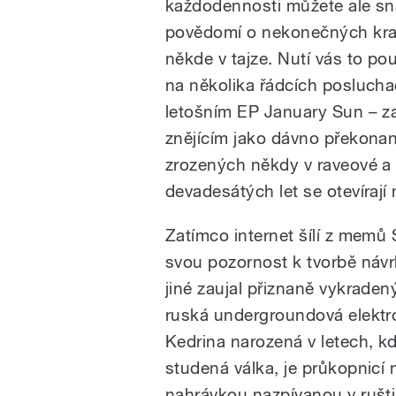
každodennosti můžete ale sn
povědomí o nekonečných kraji
někde v tajze. Nutí vás to p
na několika řádcích posluch
letošním EP January Sun – 
znějícím jako dávno překona
zrozených někdy v raveové a 
devadesátých let se otevíraj
Zatímco internet šílí z memů
svou pozornost k tvorbě náv
jiné zaujal přiznaně vykrade
ruská undergroundová elektron
Kedrina narozená v letech, k
studená válka, je průkopnicí na
nahrávkou nazpívanou v rušti