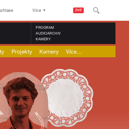
ozhlase
Více
ŽIVĚ
PROGRAM
AUDIOARCHIV
KAMERY
ty
Projekty
Kamery
Více
…