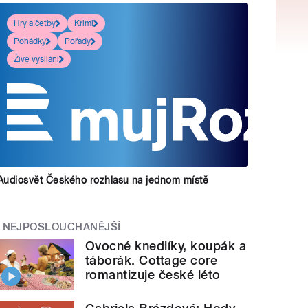
Hry a četby
Krimi
Pohádky
Pořady
Živé vysílání
Audiosvět Českého rozhlasu na jednom místě
NEJPOSLOUCHANĚJŠÍ
Ovocné knedlíky, koupák a
táborák. Cottage core
romantizuje české léto