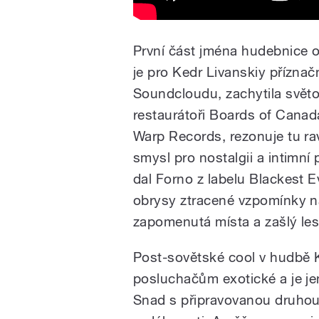
První část jména hudebnice o
je pro Kedr Livanskiy přízna
Soundcloudu, zachytila svět
restaurátoři Boards of Canada
Warp Records, rezonuje tu ra
smysl pro nostalgii a intimní
dal Forno z labelu Blackest Ev
obrysy ztracené vzpomínky n
zapomenutá místa a zašlý le
Post-sovětské cool v hudbě K
posluchačům exotické a je je
Snad s připravovanou druhou 