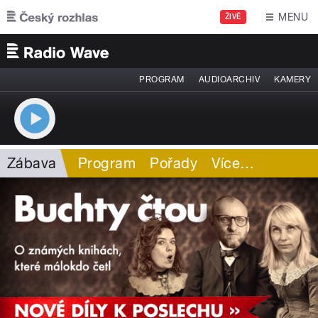
Přejít k hlavnímu obsahu
MENU
ŽIVĚ
PROGRAM
AUDIOARCHIV
KAMERY
Zábava
Program
Pořady
Více
…