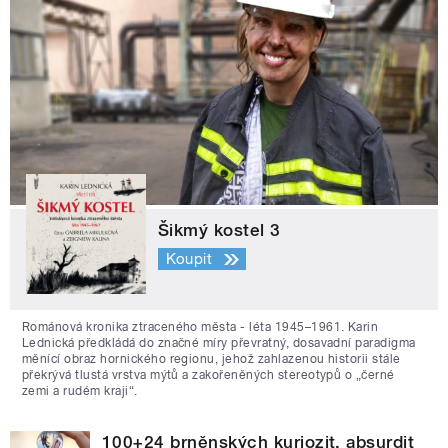
Šikmý kostel 3
Koupit
Románová kronika ztraceného města - léta 1945–1961. Karin
Lednická předkládá do značné míry převratný, dosavadní paradigma
měnící obraz hornického regionu, jehož zahlazenou historii stále
překrývá tlustá vrstva mýtů a zakořeněných stereotypů o „černé
zemi a rudém kraji“.
100+24 brněnských kuriozit, absurdit