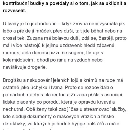
kontribuční budky a povídaly si o tom, jak se uklidnit a
rozveselit.
U Ivany je to jednoduché – když zrovna není vysmátá jak
lečo a přejde jí mráček přes duši, tak jde běhat nebo na
crossfitek. Zuzana má bolavou duši, zdá se, častěji, proto
má i více nástrojů k jejímu uzdravení: hledá zábavné
memes, dělá domácí pizzu se sugem, flirtuje s
kolemjdoucími, chodí po ránu na vzduch nebo
navštěvuje drogerie.
Drogišku a nakupování jeleních lojů a krémů na ruce má
ostatně jako úchylku i Ivana. Proto se rozpovídala o
pomádách na rty s placentou a Zuzana přišla s asociací
lidské placenty po porodu, která je opravdu krvavá a
nechutná. Obě ženy také zabíjí čas u streamovací služby,
kde sledují dokumenty o masových vrazích a finské
detektivky, ve kterých je hodně hygge polštářů a málo