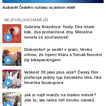
Audiosvět Českého rozhlasu na jednom místě
NEJPOSLOUCHANĚJŠÍ
Gabriela Brázdová: Hody. Dva mladí
lidé, dva protančené dny. Milostná
novela ze současnosti
Diskomfort je sedět v práci. Venku
cítíme, že žijem! Klára a Tomáš Novotní
žijí bikepackingem
Velikost 38 jako plus size? Český film
preferuje jediný typ ženského těla, říká
herečka Soukupová
Jak si najít manžu na malém městě?
Jde to, ale nelze mít mnoho nároků