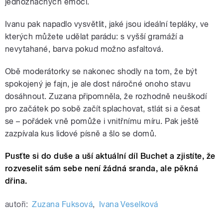
jednoznačných emocí.
Ivanu pak napadlo vysvětlit, jaké jsou ideální tepláky, ve
kterých můžete udělat parádu: s vyšší gramáží a
nevytahané, barva pokud možno asfaltová.
Obě moderátorky se nakonec shodly na tom, že být
spokojený je fajn, je ale dost náročné onoho stavu
dosáhnout. Zuzana připomněla, že rozhodně neuškodí
pro začátek po sobě začít splachovat, stlát si a česat
se
–
pořádek vně pomůže i vnitřnímu míru. Pak ještě
zazpívala kus lidové písně a šlo se domů.
Pusťte si do duše a uší aktuální díl Buchet a zjistíte, že
rozveselit sám sebe není žádná sranda, ale pěkná
dřina.
autoři:
Zuzana Fuksová
,
Ivana Veselková