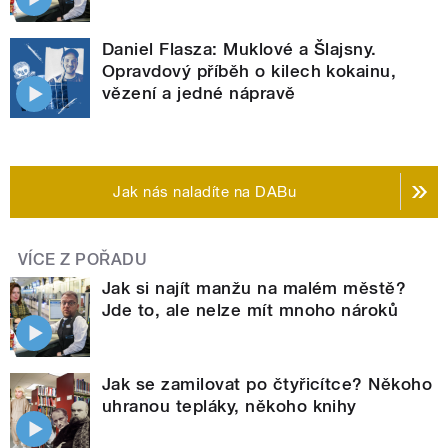
Daniel Flasza: Muklové a Šlajsny.
Opravdový příběh o kilech kokainu,
vězení a jedné nápravě
Jak nás naladíte na DABu
VÍCE Z POŘADU
Jak si najít manžu na malém městě?
Jde to, ale nelze mít mnoho nároků
Jak se zamilovat po čtyřicítce? Někoho
uhranou tepláky, někoho knihy