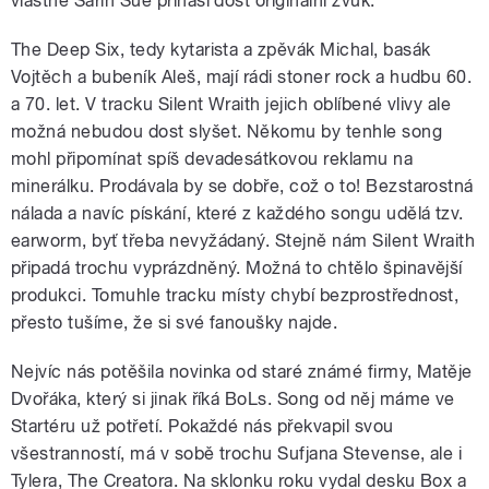
vlastně Sarin Sue přináší dost originální zvuk.
The Deep Six, tedy kytarista a zpěvák Michal, basák
Vojtěch a bubeník Aleš, mají rádi stoner rock a hudbu 60.
a 70. let. V tracku Silent Wraith jejich oblíbené vlivy ale
možná nebudou dost slyšet. Někomu by tenhle song
mohl připomínat spíš devadesátkovou reklamu na
minerálku. Prodávala by se dobře, což o to! Bezstarostná
nálada a navíc pískání, které z každého songu udělá tzv.
earworm, byť třeba nevyžádaný. Stejně nám Silent Wraith
připadá trochu vyprázdněný. Možná to chtělo špinavější
produkci. Tomuhle tracku místy chybí bezprostřednost,
přesto tušíme, že si své fanoušky najde.
Nejvíc nás potěšila novinka od staré známé firmy, Matěje
Dvořáka, který si jinak říká BoLs. Song od něj máme ve
Startéru už potřetí. Pokaždé nás překvapil svou
všestranností, má v sobě trochu Sufjana Stevense, ale i
Tylera, The Creatora. Na sklonku roku vydal desku Box a