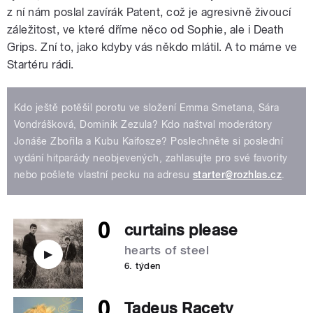
z ní nám poslal zavírák Patent, což je agresivně živoucí
záležitost, ve které dříme něco od Sophie, ale i Death
Grips. Zní to, jako kdyby vás někdo mlátil. A to máme ve
Startéru rádi.
Kdo ještě potěšil porotu ve složení Emma Smetana, Sára
Vondrášková, Dominik Zezula? Kdo naštval moderátory
Jonáše Zbořila a Kubu Kaifosze? Poslechněte si poslední
vydání hitparády neobjevených, zahlasujte pro své favority
nebo pošlete vlastní pecku na adresu
starter@rozhlas.cz
.