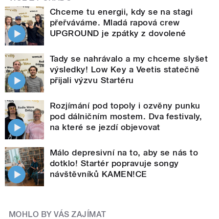
Chceme tu energii, kdy se na stagi
přeřváváme. Mladá rapová crew
UPGROUND je zpátky z dovolené
Tady se nahrávalo a my chceme slyšet
výsledky! Low Key a Veetis statečně
přijali výzvu Startéru
Rozjímání pod topoly i ozvěny punku
pod dálničním mostem. Dva festivaly,
na které se jezdí objevovat
Málo depresivní na to, aby se nás to
dotklo! Startér popravuje songy
návštěvníků KAMEN!CE
MOHLO BY VÁS ZAJÍMAT