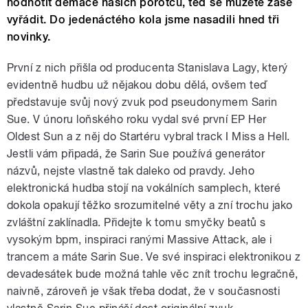
hodnotit demáče našich porotců, teď se můžete zase
vyřádit. Do jedenáctého kola jsme nasadili hned tři
novinky.
První z nich přišla od producenta Stanislava Lagy, který
evidentně hudbu už nějakou dobu dělá, ovšem teď
představuje svůj nový zvuk pod pseudonymem Sarin
Sue. V únoru loňského roku vydal své první EP Her
Oldest Sun a z něj do Startéru vybral track I Miss a Hell.
Jestli vám připadá, že Sarin Sue používá generátor
názvů, nejste vlastně tak daleko od pravdy. Jeho
elektronická hudba stojí na vokálních samplech, které
dokola opakují těžko srozumitelné věty a zní trochu jako
zvláštní zaklínadla. Přidejte k tomu smyčky beatů s
vysokým bpm, inspiraci ranými Massive Attack, ale i
trancem a máte Sarin Sue. Ve své inspiraci elektronikou z
devadesátek bude možná tahle věc znít trochu legračně,
naivně, zároveň je však třeba dodat, že v současnosti