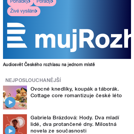
Pohádky
Pořady
Živé vysílání
Audiosvět Českého rozhlasu na jednom místě
NEJPOSLOUCHANĚJŠÍ
Ovocné knedlíky, koupák a táborák.
Cottage core romantizuje české léto
Gabriela Brázdová: Hody. Dva mladí
lidé, dva protančené dny. Milostná
novela ze současnosti