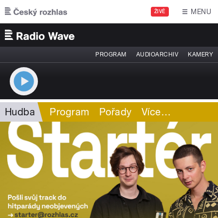
Přejít k hlavnímu obsahu
MENU
ŽIVĚ
PROGRAM
AUDIOARCHIV
KAMERY
Hudba
Program
Pořady
Více
…