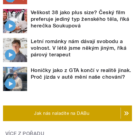
Velikost 38 jako plus size? Český film
preferuje jediný typ ženského těla, říká
herečka Soukupová
Letní románky nám dávají svobodu a
volnost. V létě jsme někým jiným, říká
párový terapeut
Honičky jako z GTA končí v realitě jinak.
Proč jízda v autě mění naše chování?
Jak nás naladíte na DABu
VÍCE Z POŘADU