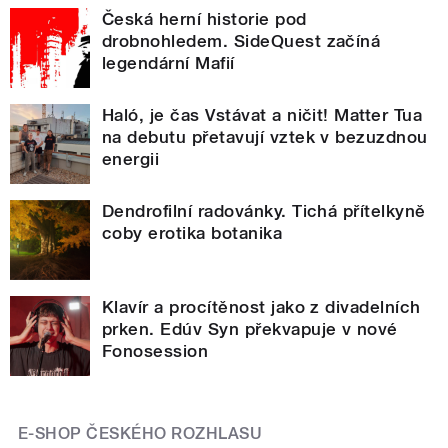
Česká herní historie pod
drobnohledem. SideQuest začíná
legendární Mafií
Haló, je čas Vstávat a ničit! Matter Tua
na debutu přetavují vztek v bezuzdnou
energii
Dendrofilní radovánky. Tichá přítelkyně
coby erotika botanika
Klavír a procítěnost jako z divadelních
prken. Edúv Syn překvapuje v nové
Fonosession
E-SHOP ČESKÉHO ROZHLASU