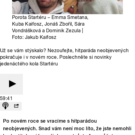
Porota Startéru – Emma Smetana,
Kuba Kaifosz, Jonáš Zbořil, Sára
Vondrášková a Dominik Zezula |
Foto: Jakub Kaifosz
Už se vám stýskalo? Nezoufejte, hitparáda neobjevených
pokračuje i v novém roce. Poslechněte si novinky
jedenáctého kola Startéru
59:41
Po novém roce se vracíme s hitparádou
neobjevených. Snad vám není moc líto, že jste nemohli