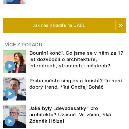
Jak nás naladíte na DABu
VÍCE Z POŘADU
Bourání končí. Co jsme se v něm za 17
let dozvěděli o architektuře,
interiérech, stromech i městech?
Praha město singles a turistů? To není
dobrý trend, říká Ondřej Boháč
Jaké byly „devadesátky“ pro
architekta? Úžasné. Ve všem, říká
Zdeněk Hölzel