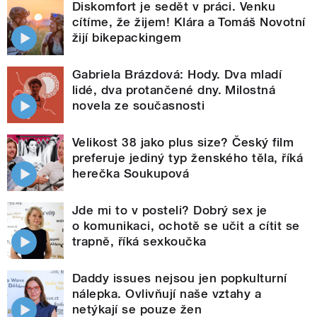
Diskomfort je sedět v práci. Venku
cítíme, že žijem! Klára a Tomáš Novotní
žijí bikepackingem
Gabriela Brázdová: Hody. Dva mladí
lidé, dva protančené dny. Milostná
novela ze současnosti
Velikost 38 jako plus size? Český film
preferuje jediný typ ženského těla, říká
herečka Soukupová
Jde mi to v posteli? Dobrý sex je
o komunikaci, ochotě se učit a cítit se
trapně, říká sexkoučka
Daddy issues nejsou jen popkulturní
nálepka. Ovlivňují naše vztahy a
netýkají se pouze žen