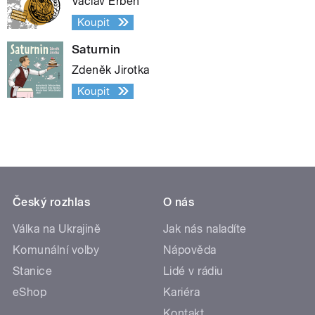
Václav Erben
Koupit
Saturnin
Zdeněk Jirotka
Koupit
Český rozhlas
O nás
Válka na Ukrajině
Jak nás naladíte
Komunální volby
Nápověda
Stanice
Lidé v rádiu
eShop
Kariéra
Kontakt