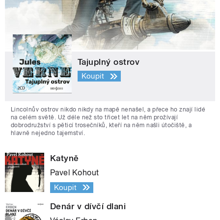
Tajuplný ostrov
Koupit
Lincolnův ostrov nikdo nikdy na mapě nenašel, a přece ho znají lidé
na celém světě. Už déle než sto třicet let na něm prožívají
dobrodružství s pěticí trosečníků, kteří na něm našli útočiště, a
hlavně nejedno tajemství.
Katyně
Pavel Kohout
Koupit
Denár v dívčí dlani