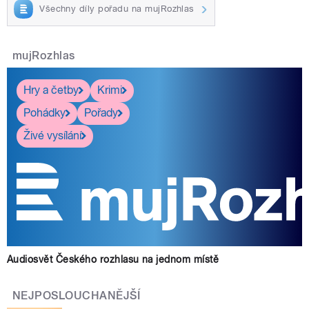
Všechny díly pořadu na mujRozhlas
mujRozhlas
Hry a četby
Krimi
Pohádky
Pořady
Živé vysílání
Audiosvět Českého rozhlasu na jednom místě
NEJPOSLOUCHANĚJŠÍ