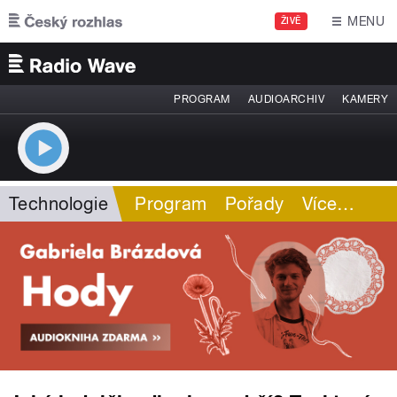
Přejít k hlavnímu obsahu
MENU
ŽIVĚ
PROGRAM
AUDIOARCHIV
KAMERY
Technologie
Program
Pořady
Více
…