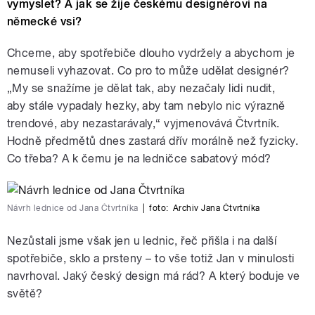
vymyslet? A jak se žije českému designérovi na
německé vsi?
Chceme, aby spotřebiče dlouho vydržely a abychom je
nemuseli vyhazovat. Co pro to může udělat designér?
„My se snažíme je dělat tak, aby nezačaly lidi nudit,
aby stále vypadaly hezky, aby tam nebylo nic výrazně
trendové, aby nezastarávaly,“ vyjmenovává Čtvrtník.
Hodně předmětů dnes zastará dřív morálně než fyzicky.
Co třeba? A k čemu je na ledničce sabatový mód?
Návrh lednice od Jana Čtvrtníka
|
foto:
Archiv Jana Čtvrtníka
Nezůstali jsme však jen u lednic, řeč přišla i na další
spotřebiče, sklo a prsteny –⁠ to vše totiž Jan v minulosti
navrhoval. Jaký český design má rád? A který boduje ve
světě?