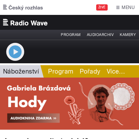
Přejít k hlavnímu obsahu
MENU
ŽIVĚ
PROGRAM
AUDIOARCHIV
KAMERY
Náboženství
Program
Pořady
Více
…