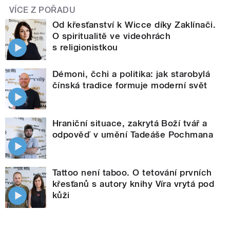
VÍCE Z POŘADU
Od křesťanství k Wicce díky Zaklínači.
O spiritualitě ve videohrách
s religionistkou
Démoni, čchi a politika: jak starobylá
čínská tradice formuje moderní svět
Hraniční situace, zakrytá Boží tvář a
odpověď v umění Tadeáše Pochmana
Tattoo není taboo. O tetování prvních
křesťanů s autory knihy Víra vrytá pod
kůži