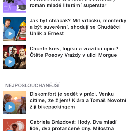
román mladé literární superstar
Jak být chlapák? Mít vrtačku, montérky
a být suverénní, shodují se Chudáčci
Uhlík a Ernest
Chcete krev, logiku a vraždící opici?
Čtěte Poeovy Vraždy v ulici Morgue
NEJPOSLOUCHANĚJŠÍ
Diskomfort je sedět v práci. Venku
cítíme, že žijem! Klára a Tomáš Novotní
žijí bikepackingem
Gabriela Brázdová: Hody. Dva mladí
lidé, dva protančené dny. Milostná