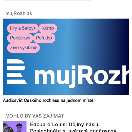
mujRozhlas
Hry a četby
Krimi
Pohádky
Pořady
Živé vysílání
Audiosvět Českého rozhlasu na jednom místě
MOHLO BY VÁS ZAJÍMAT
Édouard Louis: Dějiny násilí.
Poslechněte si světově oceňovaný