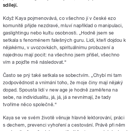
sdílejí.
Když Kaya pojmenovává, co všechno jí v české ezo
komunitě přijde nezdravé, mluví například o manipulaci,
gaslightingu nebo kultu osobnosti. „Hodně jsem se
setkala s fenoménem falešných guru. Lidí, kteří dojdou k
nějakému, v uvozovkách, spirituálnímu probuzení a
najednou mají pocit: na všechno jsem přišel, všechno
vím a pojďte mě následovat.“
Často se prý také setkala se sobectvím. „Chybí mi tam
zodpovědnost a vnímání toho, že moje činy mají nějaký
dopad. Spousta lidí v new age je hodně zaměřena na
sebe, na individualitu, já, já, já a nevnímají, že tady
tvoříme něco společně.“
Kaya se ve svém životě věnuje hlavně lektorování, práci
s dechem, prevenci vyhoření a cestování. Právě při něm