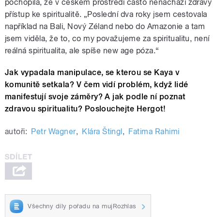
pochopila, že v českém prostředí často nenachází zdravý
přístup ke spiritualitě. „Poslední dva roky jsem cestovala
například na Bali, Nový Zéland nebo do Amazonie a tam
jsem viděla, že to, co my považujeme za spiritualitu, není
reálná spiritualita, ale spíše new age póza.“
Jak vypadala manipulace, se kterou se Kaya v
komunitě setkala? V čem vidí problém, když lidé
manifestují svoje záměry? A jak podle ní poznat
zdravou spiritualitu? Poslouchejte Hergot!
autoři:
Petr Wagner
,
Klára Štingl
,
Fatima Rahimi
Všechny díly pořadu na mujRozhlas