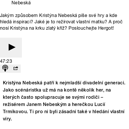
Nebeská
Jakým způsobem Kristýna Nebeská píše své hry a kde
hledá inspiraci? Jaké je to režírovat vlastní matku? A proč
nosí Kristýna na krku zlatý kříž? Poslouchejte Hergot!
47:23
Kristýna Nebeská patří k nejmladší divadelní generaci.
Jako scénáristka už má na kontě několik her, na
kterých často spolupracuje se svými rodiči –
režisérem Janem Nebeským a herečkou Lucií
Trmíkovou. Ti pro ni byli zásadní také v hledání vlastní
víry.