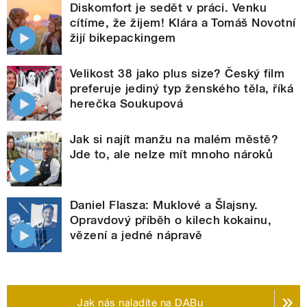
Diskomfort je sedět v práci. Venku
cítíme, že žijem! Klára a Tomáš Novotní
žijí bikepackingem
Velikost 38 jako plus size? Český film
preferuje jediný typ ženského těla, říká
herečka Soukupová
Jak si najít manžu na malém městě?
Jde to, ale nelze mít mnoho nároků
Daniel Flasza: Muklové a Šlajsny.
Opravdový příběh o kilech kokainu,
vězení a jedné nápravě
Jak nás naladíte na DABu