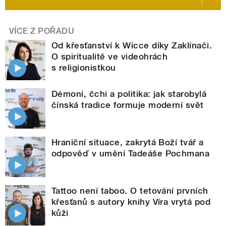
VÍCE Z POŘADU
Od křesťanství k Wicce díky Zaklínači.
O spiritualitě ve videohrách
s religionistkou
Démoni, čchi a politika: jak starobylá
čínská tradice formuje moderní svět
Hraniční situace, zakrytá Boží tvář a
odpověď v umění Tadeáše Pochmana
Tattoo není taboo. O tetování prvních
křesťanů s autory knihy Víra vrytá pod
kůži