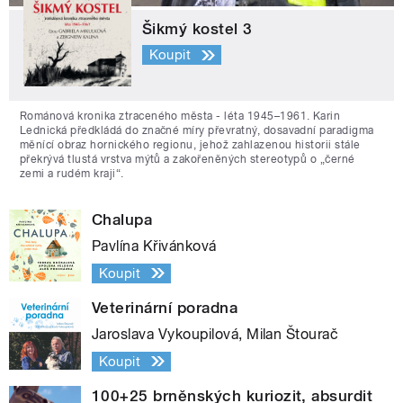
Šikmý kostel 3
Koupit
Románová kronika ztraceného města - léta 1945–1961. Karin
Lednická předkládá do značné míry převratný, dosavadní paradigma
měnící obraz hornického regionu, jehož zahlazenou historii stále
překrývá tlustá vrstva mýtů a zakořeněných stereotypů o „černé
zemi a rudém kraji“.
Chalupa
Pavlína Křivánková
Koupit
Veterinární poradna
Jaroslava Vykoupilová, Milan Štourač
Koupit
100+25 brněnských kuriozit, absurdit