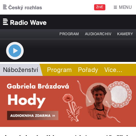
Přejít k hlavnímu obsahu
MENU
ŽIVĚ
PROGRAM
AUDIOARCHIV
KAMERY
Náboženství
Program
Pořady
Více
…