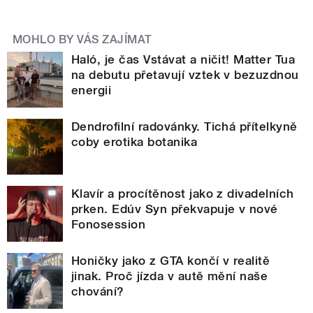
MOHLO BY VÁS ZAJÍMAT
Haló, je čas Vstávat a ničit! Matter Tua
na debutu přetavují vztek v bezuzdnou
energii
Dendrofilní radovánky. Tichá přítelkyně
coby erotika botanika
Klavír a procítěnost jako z divadelních
prken. Edúv Syn překvapuje v nové
Fonosession
Honičky jako z GTA končí v realitě
jinak. Proč jízda v autě mění naše
chování?