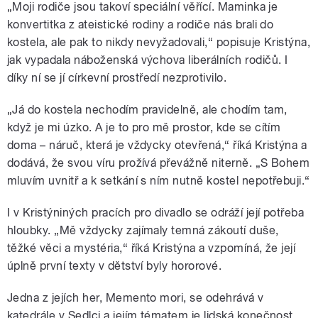
„Moji rodiče jsou takoví speciální věřící. Maminka je
konvertitka z ateistické rodiny a rodiče nás brali do
kostela, ale pak to nikdy nevyžadovali,“ popisuje Kristýna,
jak vypadala náboženská výchova liberálních rodičů. I
díky ní se jí církevní prostředí nezprotivilo.
„Já do kostela nechodím pravidelně, ale chodím tam,
když je mi úzko. A je to pro mě prostor, kde se cítím
doma – náruč, která je vždycky otevřená,“ říká Kristýna a
dodává, že svou víru prožívá převážně niterně. „S Bohem
mluvím uvnitř a k setkání s ním nutně kostel nepotřebuji.“
I v Kristýniných pracích pro divadlo se odráží její potřeba
hloubky. „Mě vždycky zajímaly temná zákoutí duše,
těžké věci a mystéria,“ říká Kristýna a vzpomíná, že její
úplně první texty v dětství byly hororové.
Jedna z jejích her, Memento mori, se odehrává v
katedrále v Sedlci a jejím tématem je lidská konečnost.