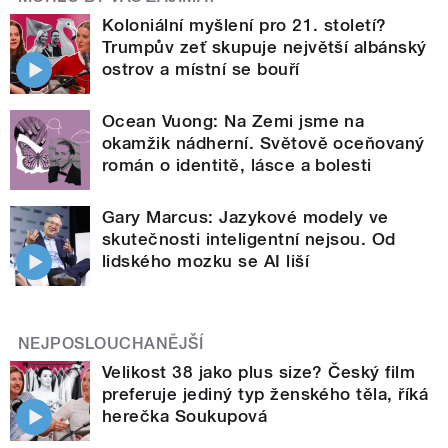
Koloniální myšlení pro 21. století?
Trumpův zeť skupuje největší albánský
ostrov a místní se bouří
Ocean Vuong: Na Zemi jsme na
okamžik nádherní. Světově oceňovaný
román o identitě, lásce a bolesti
Gary Marcus: Jazykové modely ve
skutečnosti inteligentní nejsou. Od
lidského mozku se AI liší
NEJPOSLOUCHANĚJŠÍ
Velikost 38 jako plus size? Český film
preferuje jediný typ ženského těla, říká
herečka Soukupová