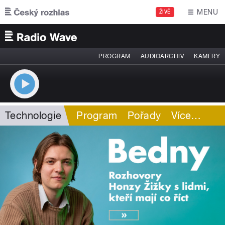
Přejít k hlavnímu obsahu
MENU
ŽIVĚ
PROGRAM
AUDIOARCHIV
KAMERY
Technologie
Program
Pořady
Více
…