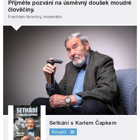
Přijměte pozvání na úsměvný doušek moudré
člověčiny.
František Novotný, moderátor
Setkání s Karlem Čapkem
Koupit