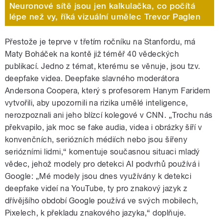
Neuronové sítě jsou jen kalkulačka, co počítá
lépe než vy, říká vizuální umělec Trevor Paglen
Přestože je teprve v třetím ročníku na Stanfordu, má
Maty Boháček na kontě již téměř 40 vědeckých
publikací. Jedno z témat, kterému se věnuje, jsou tzv.
deepfake videa. Deepfake slavného moderátora
Andersona Coopera, který s profesorem Hanym Faridem
vytvořili, aby upozornili na rizika umělé inteligence,
nerozpoznali ani jeho blízcí kolegové v CNN. „Trochu nás
překvapilo, jak moc se fake audia, videa i obrázky šíří v
konvenčních, seriózních médiích nebo jsou šířeny
seriózními lidmi,“ komentuje současnou situaci mladý
vědec, jehož modely pro detekci AI podvrhů používá i
Google: „Mé modely jsou dnes využívány k detekci
deepfake videí na YouTube, ty pro znakový jazyk z
dřívějšího období Google používá ve svých mobilech,
Pixelech, k překladu znakového jazyka,“ doplňuje.