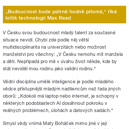
„Budoucnost bude patrně hodně pitomá,“ říká
kritik technologií Max Read
V Česku svou budoucnost mladý talent za současné
situace nevidí. Chybí zde podle něj větší
multidisciplinarita na univerzitách nebo možnost
manželství pro všechny: „V Česku nemohu mít manžela
a děti. Nepřipadá pro mě v úvahu život někde, kde by
stát neviděl mou rodinu jako validní rodinu.“
Vědní disciplína umělé inteligence je podle mladého
vědce přístupnější mladým nadšencům než řada jiných
oborů: „Kdokoli má laptop nebo internet, je schopný v
některých podoblastech AI dosáhnout pokroku v
reálných problémech, úlohách a datových sadách.“
Smysl vědy vnímá Maty Boháček mimo jiné v její