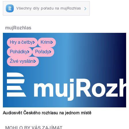
Všechny díly pořadu na mujRozhlas
mujRozhlas
Hry a četby
Krimi
Pohádky
Pořady
Živé vysílání
Audiosvět Českého rozhlasu na jednom místě
MOHLO BY VÁS ZAJÍMAT