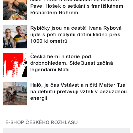
Pavel Hošek o setkání s františkánem
Richardem Rohrem
Rybičky jsou na cestě! Ivana Rybová
ujde s pěti malými dětmi klidně přes
1000 kilometrů
Česká herní historie pod
drobnohledem. SideQuest začíná
legendární Mafií
Haló, je čas Vstávat a ničit! Matter Tua
na debutu přetavují vztek v bezuzdnou
energii
E-SHOP ČESKÉHO ROZHLASU