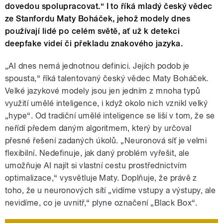
dovedou spolupracovat.“ I to říká mladý český vědec
ze Stanfordu Maty Boháček, jehož modely dnes
používají lidé po celém světě, ať už k detekci
deepfake videí či překladu znakového jazyka.
„AI dnes nemá jednotnou definici. Jejích podob je
spousta,“ říká talentovaný český vědec Maty Boháček.
Velké jazykové modely jsou jen jedním z mnoha typů
využití umělé inteligence, i když okolo nich vznikl velký
„hype“. Od tradiční umělé inteligence se liší v tom, že se
neřídí předem daným algoritmem, který by určoval
přesné řešení zadaných úkolů. „Neuronová síť je velmi
flexibilní. Nedefinuje, jak daný problém vyřešit, ale
umožňuje AI najít si vlastní cestu prostřednictvím
optimalizace,“ vysvětluje Maty. Doplňuje, že právě z
toho, že u neuronových sítí „vidíme vstupy a výstupy, ale
nevidíme, co je uvnitř,“ plyne označení „Black Box“.