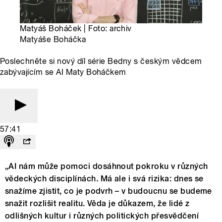
Matyáš Boháček | Foto: archiv
Matyáše Boháčka
Poslechněte si nový díl série Bedny s českým vědcem
zabývajícím se AI Maty Boháčkem
57:41
„AI nám může pomoci dosáhnout pokroku v různých
vědeckých disciplínách. Má ale i svá rizika: dnes se
snažíme zjistit, co je podvrh – v budoucnu se budeme
snažit rozlišit realitu. Věda je důkazem, že lidé z
odlišných kultur i různých politických přesvědčení