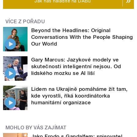
Jak nás naladíte na DABu
VÍCE Z POŘADU
Beyond the Headlines: Original
Conversations With the People Shaping
Our World
Gary Marcus: Jazykové modely ve
skutečnosti inteligentní nejsou. Od
lidského mozku se AI liší
Lidem na Ukrajině pomáháme žít tam,
kde vyrostli, říká koordinátorka
humanitární organizace
MOHLO BY VÁS ZAJÍMAT
Jako Frodo s Gandalfem: spisovatel