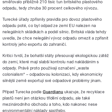
směřovalo přibližně 210 tisíc tun britského plastového
odpadu, tedy zhruba 30 procent celkového vývozu.
Turecké úřady zpřísnily pravidla pro dovoz plastového
odpadu poté, co byl odpad ze zemí EU nalezen na
nelegálních skládkách a podél silnic. Britská vláda tehdy
uvedla, že chce nelegální vývoz odpadu omezit a zpřísnit
kontroly jeho exportu do zahraničí.
Kritici tvrdí, že bohatší státy přesouvají ekologickou zátěž
do zemí, které mají slabší kontrolu nad nakládáním s
odpady. Právě proto používají označení „waste
colonialism“ – odpadovou kolonizaci, kdy ekonomicky
silnější země exportují své odpadové problémy jinam.
Případ Turecka podle
Guardianu
ukazuje, že recyklace
plastů není jen otázkou třídění odpadu, ale také
mezinárodního obchodu a toho, kdo nakonec nese
environmentální náklady spotřeby.