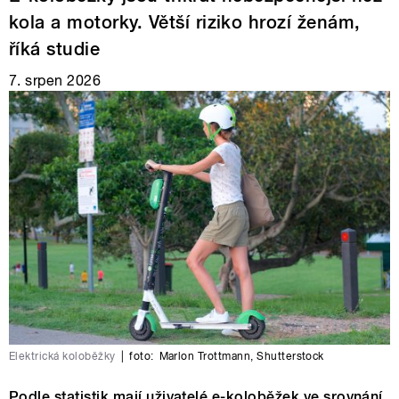
kola a motorky. Větší riziko hrozí ženám,
říká studie
7. srpen 2026
Elektrická koloběžky
|
foto:
Marlon Trottmann
,
Shutterstock
Podle statistik mají uživatelé e-koloběžek ve srovnání