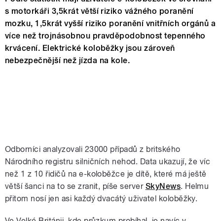
s motorkáři 3,5krát větší riziko vážného poranění
mozku, 1,5krát vyšší riziko poranění vnitřních orgánů a
více než trojnásobnou pravděpodobnost tepenného
krvácení. Elektrické koloběžky jsou zároveň
nebezpečnější než jízda na kole.
Odborníci analyzovali 23000 případů z britského
Národního registru silničních nehod. Data ukazují, že víc
než 1 z 10 řidičů na e-koloběžce je dítě, které má ještě
větší šanci na to se zranit, píše server
SkyNews
. Helmu
přitom nosí jen asi každý dvacátý uživatel koloběžky.
Ve Velké Británii, kde průzkum probíhal, je navíc v