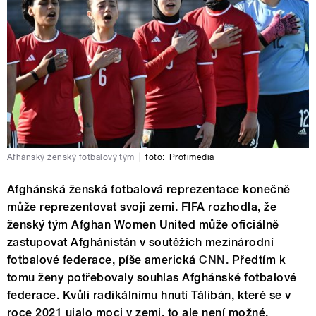
Afhánský ženský fotbalový tým
|
foto:
Profimedia
Afghánská ženská fotbalová reprezentace konečně
může reprezentovat svoji zemi. FIFA rozhodla, že
ženský tým Afghan Women United může oficiálně
zastupovat Afghánistán v soutěžích mezinárodní
fotbalové federace, píše americká
CNN.
Předtím k
tomu ženy potřebovaly souhlas Afghánské fotbalové
federace. Kvůli radikálnímu hnutí Tálibán, které se v
roce 2021 ujalo moci v zemi, to ale není možné.