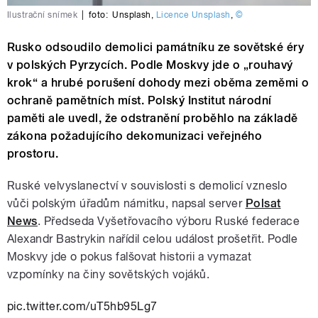
Ilustrační snímek
|
foto:
Unsplash
,
Licence Unsplash
,
©
Rusko odsoudilo demolici památníku ze sovětské éry
v polských Pyrzycích. Podle Moskvy jde o „rouhavý
krok“ a hrubé porušení dohody mezi oběma zeměmi o
ochraně pamětních míst. Polský Institut národní
paměti ale uvedl, že odstranění proběhlo na základě
zákona požadujícího dekomunizaci veřejného
prostoru.
Ruské velvyslanectví v souvislosti s demolicí vzneslo
vůči polským úřadům námitku, napsal server
Polsat
News
. Předseda Vyšetřovacího výboru Ruské federace
Alexandr Bastrykin nařídil celou událost prošetřit. Podle
Moskvy jde o pokus falšovat historii a vymazat
vzpomínky na činy sovětských vojáků.
pic.twitter.com/uT5hb95Lg7