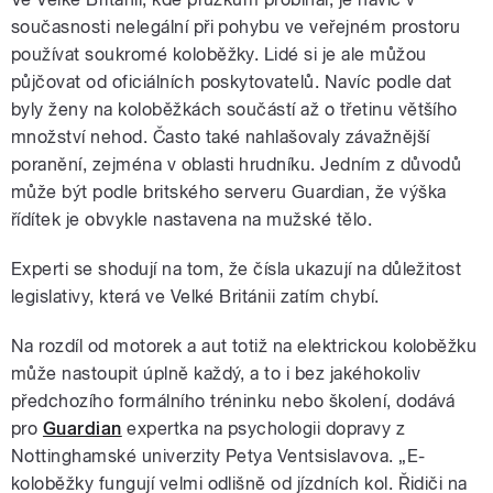
současnosti nelegální při pohybu ve veřejném prostoru
používat soukromé koloběžky. Lidé si je ale můžou
půjčovat od oficiálních poskytovatelů. Navíc podle dat
byly ženy na koloběžkách součástí až o třetinu většího
množství nehod. Často také nahlašovaly závažnější
poranění, zejména v oblasti hrudníku. Jedním z důvodů
může být podle britského serveru Guardian, že výška
řídítek je obvykle nastavena na mužské tělo.
Experti se shodují na tom, že čísla ukazují na důležitost
legislativy, která ve Velké Británii zatím chybí.
Na rozdíl od motorek a aut totiž na elektrickou koloběžku
může nastoupit úplně každý, a to i bez jakéhokoliv
předchozího formálního tréninku nebo školení, dodává
pro
Guardian
expertka na psychologii dopravy z
Nottinghamské univerzity Petya Ventsislavova. „E-
koloběžky fungují velmi odlišně od jízdních kol. Řidiči na