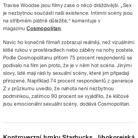
Travise Woodse jsou filmy zase o něco dráždivější. „Sex
je nezbytnou součástí naší existence. Intimní scény jsou
na stříbrném plátně důležité,
“ komentuje v
magazínu
Cosmopolitan
.
Navíc ho konečně filmaři zobrazují reálněji, než vizuálními
klišé rukou v prostěradlech nebo záběry na nohy postele.
Podle Cosmopolitanu přitom 75 procent respondentů se
podívalo na film jen proto, že je v něm hot scéna. Jinými
slovy, lidé mají rádi ty sexuální scény, které jim připadají
přirozené. Například 74 procent respondentů z generace
Z v průzkumu uvedlo, že nahota není nezbytnou
podmínkou, zatímco 90 procent se vyjádřilo, že klíčové
jsou emocionální sexuální scény, dodává Cosmopolitan.
Kontroverzní hrnky Starbucks. Jihokorejská