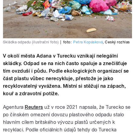
Skládka odpadu (ilustrační foto)
|
foto:
Petra Kopásková
,
Český rozhlas
V okolí města Adana v Turecku vznikají nelegální
skládky. Odpad se na nich často spaluje a znečišťuje
tím ovzduší i půdu. Podle ekologických organizací se
část plastu vůbec nerecykluje, přestože je jako
recyklovatelný vyvážena. Místní si stěžují na zápach,
kouř a zdravotní potíže.
Agentura
Reuters
už v roce 2021 napsala, že Turecko se
po čínském omezení dovozu plastového odpadu stalo
hlavním cílem britského vývozu plastů určených k
recyklaci. Podle oficiálních údajů tehdy do Turecka