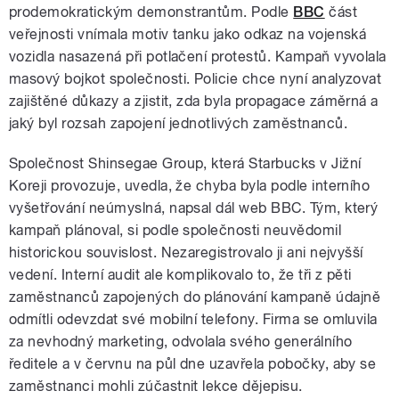
prodemokratickým demonstrantům. Podle
BBC
část
veřejnosti vnímala motiv tanku jako odkaz na vojenská
vozidla nasazená při potlačení protestů. Kampaň vyvolala
masový bojkot společnosti. Policie chce nyní analyzovat
zajištěné důkazy a zjistit, zda byla propagace záměrná a
jaký byl rozsah zapojení jednotlivých zaměstnanců.
Společnost Shinsegae Group, která Starbucks v Jižní
Koreji provozuje, uvedla, že chyba byla podle interního
vyšetřování neúmyslná, napsal dál web BBC. Tým, který
kampaň plánoval, si podle společnosti neuvědomil
historickou souvislost. Nezaregistrovalo ji ani nejvyšší
vedení. Interní audit ale komplikovalo to, že tři z pěti
zaměstnanců zapojených do plánování kampaně údajně
odmítli odevzdat své mobilní telefony. Firma se omluvila
za nevhodný marketing, odvolala svého generálního
ředitele a v červnu na půl dne uzavřela pobočky, aby se
zaměstnanci mohli zúčastnit lekce dějepisu.