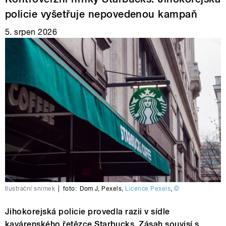
policie vyšetřuje nepovedenou kampaň
5. srpen 2026
Ilustrační snímek
|
foto:
Dom J
,
Pexels
,
Licence Pexels
,
©
Jihokorejská policie provedla razii v sídle
kavárenského řetězce Starbucks. Zásah souvisí s