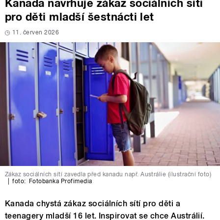
Kanada navrhuje zákaz sociálních sítí
pro děti mladší šestnácti let
11. červen 2026
Zákaz sociálních sítí zavedla před kanadu např. Austrálie (ilustrační foto)
|
foto:
Fotobanka Profimedia
Kanada chystá zákaz sociálních sítí pro děti a
teenagery mladší 16 let. Inspirovat se chce Austrálií.