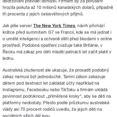
dodržování pravidel dohlížel. Firmám by za porušení
hrozila pokuta až 10 milionů kanadských dolarů, případně
tři procenta z jejich celosvětových příjmů.
Jak píše server
The New York Times
, návrh přichází
krátce před summitem G7 ve Francii, kde se má jednat i
o umělé inteligenci a ochraně dětí před škodami v online
prostředí. Podobná opatření zvažuje také Británie, v
Řecku má zákaz pro děti mladší patnácti let začít platit v
lednu.
Australská zkušenost ale ukazuje, že prosadit podobný
zákaz nemusí být jednoduché. Tamní zákon zakazuje
dětem pod šestnáct let zakládat účty například na
Instagramu, Facebooku nebo TikToku a firmám ukládá
povinnost podniknout „přiměřené kroky“, aby se děti na
platformy nedostaly. Přesto podle průzkumu australské
vlády asi 70 procent rodičů uvedlo, že jejich děti na
sociálních sítích dál jsou.