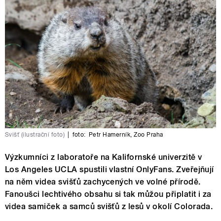
Svišť (ilustrační foto)
|
foto:
Petr Hamerník
,
Zoo Praha
Výzkumníci z laboratoře na Kalifornské univerzitě v
Los Angeles UCLA spustili vlastní OnlyFans. Zveřejňují
na něm videa svišťů zachycených ve volné přírodě.
Fanoušci lechtivého obsahu si tak můžou připlatit i za
videa samiček a samců svišťů z lesů v okolí Colorada.