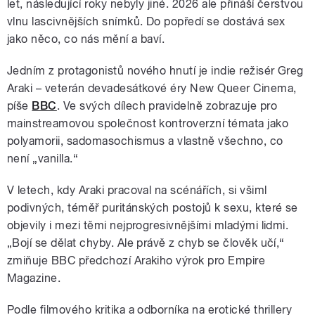
let, následující roky nebyly jiné. 2026 ale přináší čerstvou
vlnu lascivnějších snímků. Do popředí se dostává sex
jako něco, co nás mění a baví.
Jedním z protagonistů nového hnutí je indie režisér Greg
Araki – veterán devadesátkové éry New Queer Cinema,
píše
BBC
. Ve svých dílech pravidelně zobrazuje pro
mainstreamovou společnost kontroverzní témata jako
polyamorii, sadomasochismus a vlastně všechno, co
není „vanilla.“
V letech, kdy Araki pracoval na scénářích, si všiml
podivných, téměř puritánských postojů k sexu, které se
objevily i mezi těmi nejprogresivnějšími mladými lidmi.
„Bojí se dělat chyby. Ale právě z chyb se člověk učí,“
zmiňuje BBC předchozí Arakiho výrok pro Empire
Magazine.
Podle filmového kritika a odborníka na erotické thrillery