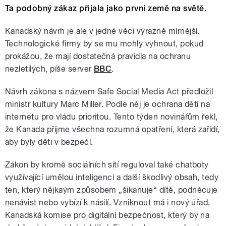
Ta podobný zákaz přijala jako první země na světě.
Kanadský návrh je ale v jedné věci výrazně mírnější.
Technologické firmy by se mu mohly vyhnout, pokud
prokážou, že mají dostatečná pravidla na ochranu
nezletilých, píše server
BBC
.
Návrh zákona s názvem Safe Social Media Act předložil
ministr kultury Marc Miller. Podle něj je ochrana dětí na
internetu pro vládu prioritou. Tento týden novinářům řekl,
že Kanada přijme všechna rozumná opatření, která zařídí,
aby byly děti v bezpečí.
Zákon by kromě sociálních sítí reguloval také chatboty
využívající umělou inteligenci a další škodlivý obsah, tedy
ten, který nějkaým způsobem „šikanuje“ dítě, podněcuje
nenávist nebo vybízí k násilí. Vzniknout má i nový úřad,
Kanadská komise pro digitální bezpečnost, který by na