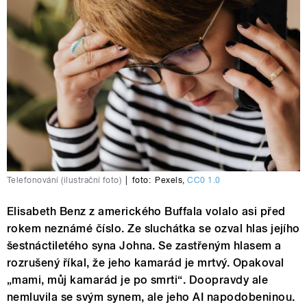
Telefonování (ilustrační foto)
|
foto:
Pexels
,
CC0 1.0
Elisabeth Benz z amerického Buffala volalo asi před
rokem neznámé číslo. Ze sluchátka se ozval hlas jejího
šestnáctiletého syna Johna. Se zastřeným hlasem a
rozrušený říkal, že jeho kamarád je mrtvý. Opakoval
„mami, můj kamarád je po smrti“. Doopravdy ale
nemluvila se svým synem, ale jeho AI napodobeninou.