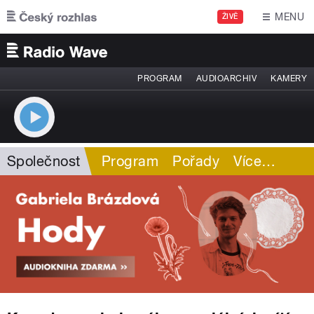
Přejít k hlavnímu obsahu
MENU
ŽIVĚ
PROGRAM
AUDIOARCHIV
KAMERY
Společnost
Program
Pořady
Více
…