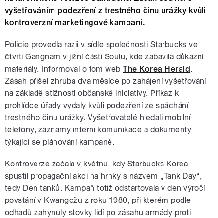
vyšetřováním podezření z trestného činu urážky kvůli
kontroverzní marketingové kampani.
Policie provedla razii v sídle společnosti Starbucks ve
čtvrti Gangnam v jižní části Soulu, kde zabavila důkazní
materiály. Informoval o tom web
The Korea Herald
.
Zásah přišel zhruba dva měsíce po zahájení vyšetřování
na základě stížnosti občanské iniciativy. Příkaz k
prohlídce úřady vydaly kvůli podezření ze spáchání
trestného činu urážky. Vyšetřovatelé hledali mobilní
telefony, záznamy interní komunikace a dokumenty
týkající se plánování kampaně.
Kontroverze začala v květnu, kdy Starbucks Korea
spustil propagační akci na hrnky s názvem „Tank Day“,
tedy Den tanků. Kampaň totiž odstartovala v den výročí
povstání v Kwangdžu z roku 1980, při kterém podle
odhadů zahynuly stovky lidí po zásahu armády proti