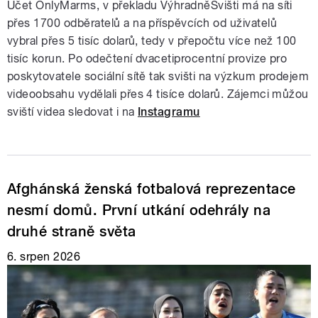
Účet OnlyMarms, v překladu VýhradněSvišti má na síti
přes 1700 odběratelů a na příspěvcích od uživatelů
vybral přes 5 tisíc dolarů, tedy v přepočtu více než 100
tisíc korun. Po odečtení dvacetiprocentní provize pro
poskytovatele sociální sítě tak svišti na výzkum prodejem
videoobsahu vydělali přes 4 tisíce dolarů. Zájemci můžou
sviští videa sledovat i na
Instagramu
Afghánská ženská fotbalová reprezentace
nesmí domů. První utkání odehrály na
druhé straně světa
6. srpen 2026