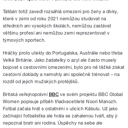
Tálibán totiž zavedl rozsáhlá omezení pro ženy a dívky,
které v zemi od roku 2021 nemůžou studovat na
středních ani vysokých školách, nemůžou zastávat
většinu profesí ani nemůžou zemi reprezentovat v
týmových sportech.
Hráčky proto utekly do Portugalska, Austrálie nebo třeba
Velké Británie. Jako žadatelky o azyl ale často musely
bojovat s cestovními omezeními, bylo pro ně těžké získat
cestovní doklady a nemohly ani společně trénovat – na
rozdíl od jejich mužských protějšků.
Britská veřejnoprávní
BBC
ve svém projektu BBC Global
Women popisuje příběh třiadvacetileté Noori Manozh.
Fotbal začala hrát s ostatními v ulicích Kábulu. Už jako
začínající fotbalistka ale hrála se zahalenou tváří, aby ji
nepoznal bratr ani rodina. Úspěchy na sebe ale