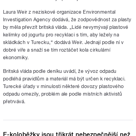
Laura Weir z neziskové organizace Environmental
Investigation Agency dodává, že zodpovědnost za plasty
by měla převzít britská vláda. „Lidé nevymývají plastové
kelímky od jogurtu pro recyklaci s tím, aby ležely na
skládkách v Turecku,“ dodává Weir. Jednají podle ní v
dobré víře a snaží se tím roztáčet kola cirkulární
ekonomiky.
Britská vláda podle deníku uvádí, že vývoz odpadu
podléhá pravidlům a materiál má být určen k recyklaci.
Turecké úřady v minulosti některé dovozy plastového
odpadu omezily, problém ale podle místních aktivistů
přetrvává.
E-koloběžky jsou třikrát nebezpečnější než