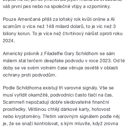
váš první pes nebo na společné vtipy a vzpomínky.
Pouze Američané přišli za loňský rok kvůli online a AI
scamům o více než 148 miliard dolarů, to je víc než 3
biliony korun. To je více než čtvrtinový nárůst oproti roku
2024.
Americký právník z Filadelfie Gary Schildhorn se sám
málem stal terčem deepfake podvodu v roce 2023. Od té
doby se ve svém volném čase věnuje osvětě v oblasti
ochrany proti podvodům.
Podle Schildhorna existují tři varovné signály. Vše se
musí vyřídit okamžitě, podvodníci často tlačí na čas.
Scammeři nepožadují dobře sledovatelné finanční
prostředky. Většinou chtějí dárkové karty, hotovost
nebo kryptoměny. Třetím varovným signálem podle něj
je, že se snaží kontrolovat, s kým mluvíte, když zrovna