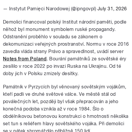
— Instytut Pamięci Narodowej (@ipngovpl)
July 31, 2026
Demolici financoval polský Institut národní paměti, podle
něhož byl monument symbolem ruské propagandy.
Odstranění proběhlo v souladu se zákonem o
dekomunizaci veřejných prostranství. Normu v roce 2016
zavedla vláda strany Právo a spravedlnost, uvádí server
Notes from Poland
. Bourání památníků ze sovětské éry
zesílilo v roce 2022 po invazi Ruska na Ukrajinu. Od té
doby jich v Polsku zmizely desítky.
Památník v Pyrzycích byl věnovaný sovětským vojákům,
kteří padli ve druhé světové válce. Ve městě stál od
poválečných let, později byl však přepracován a jeho
konečná podoba vznikla až v roce 1984. Šlo o
obdélníkovou betonovou konstrukci o hmotnosti několika
set tun s reliéfem hlavy sovětského vojáka. Při demolici
se v pátek shromáždilo přibližně 150 lidí.