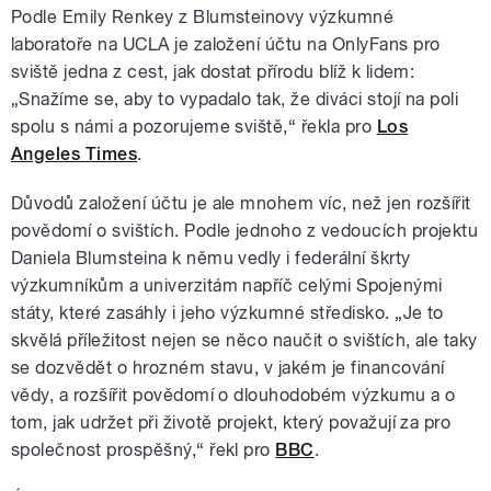
Podle Emily Renkey z Blumsteinovy výzkumné
laboratoře na UCLA je založení účtu na OnlyFans pro
sviště jedna z cest, jak dostat přírodu blíž k lidem:
„Snažíme se, aby to vypadalo tak, že diváci stojí na poli
spolu s námi a pozorujeme sviště,“ řekla pro
Los
Angeles Times
.
Důvodů založení účtu je ale mnohem víc, než jen rozšířit
povědomí o svištích. Podle jednoho z vedoucích projektu
Daniela Blumsteina k němu vedly i federální škrty
výzkumníkům a univerzitám napříč celými Spojenými
státy, které zasáhly i jeho výzkumné středisko. „Je to
skvělá příležitost nejen se něco naučit o svištích, ale taky
se dozvědět o hrozném stavu, v jakém je financování
vědy, a rozšířit povědomí o dlouhodobém výzkumu a o
tom, jak udržet při životě projekt, který považují za pro
společnost prospěšný,“ řekl pro
BBC
.