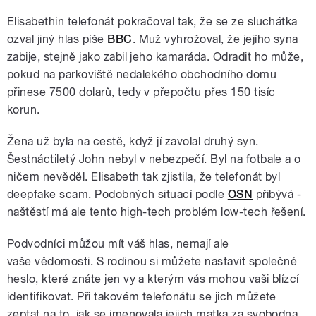
Elisabethin telefonát pokračoval tak, že se ze sluchátka
ozval jiný hlas píše
BBC
. Muž vyhrožoval, že jejího syna
zabije, stejně jako zabil jeho kamaráda. Odradit ho může,
pokud na parkoviště nedalekého obchodního domu
přinese 7500 dolarů, tedy v přepočtu přes 150 tisíc
korun.
Žena už byla na cestě, když jí zavolal druhý syn.
Šestnáctiletý John nebyl v nebezpečí. Byl na fotbale a o
ničem nevěděl. Elisabeth tak zjistila, že telefonát byl
deepfake scam. Podobných situací podle
OSN
přibývá -
naštěstí má ale tento high-tech problém low-tech řešení.
Podvodníci můžou mít váš hlas, nemají ale
vaše vědomosti. S rodinou si můžete nastavit společné
heslo, které znáte jen vy a kterým vás mohou vaši blízcí
identifikovat. Při takovém telefonátu se jich můžete
zeptat na to, jak se jmenovala jejich matka za svobodna,