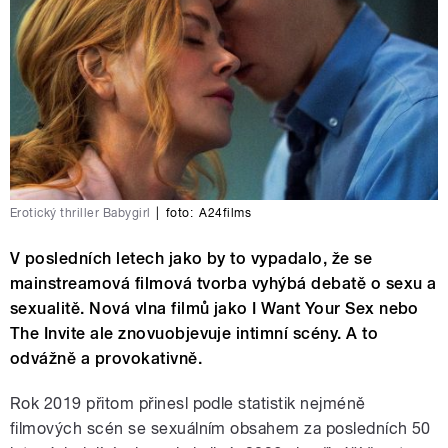
Erotický thriller Babygirl
|
foto:
A24films
V posledních letech jako by to vypadalo, že se
mainstreamová filmová tvorba vyhýbá debatě o sexu a
sexualitě. Nová vlna filmů jako I Want Your Sex nebo
The Invite ale znovuobjevuje intimní scény. A to
odvážně a provokativně.
Rok 2019 přitom přinesl podle statistik nejméně
filmových scén se sexuálním obsahem za posledních 50