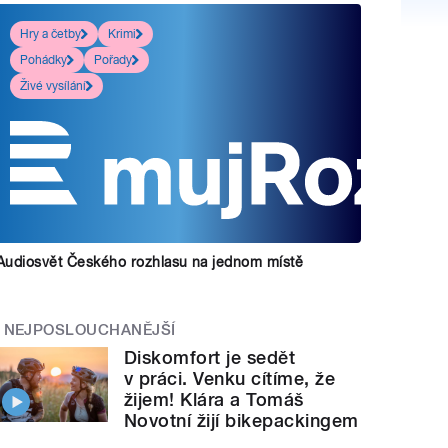
Hry a četby
Krimi
Pohádky
Pořady
Živé vysílání
Audiosvět Českého rozhlasu na jednom místě
NEJPOSLOUCHANĚJŠÍ
Diskomfort je sedět
v práci. Venku cítíme, že
žijem! Klára a Tomáš
Novotní žijí bikepackingem