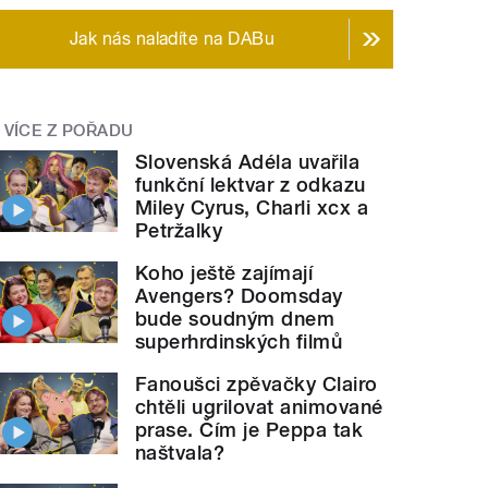
Jak nás naladíte na DABu
VÍCE Z POŘADU
Slovenská Adéla uvařila
funkční lektvar z odkazu
Miley Cyrus, Charli xcx a
Petržalky
Koho ještě zajímají
Avengers? Doomsday
bude soudným dnem
superhrdinských filmů
Fanoušci zpěvačky Clairo
chtěli ugrilovat animované
prase. Čím je Peppa tak
naštvala?