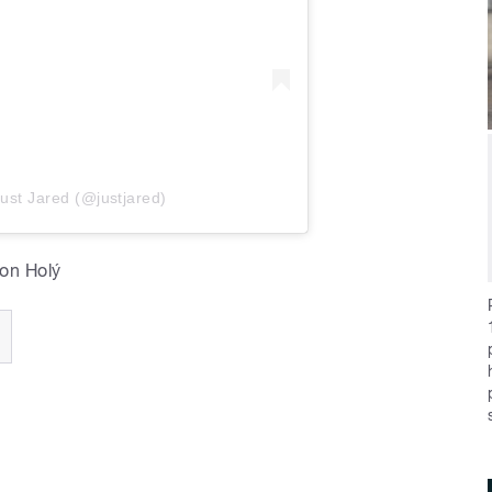
ust Jared (@justjared)
on Holý