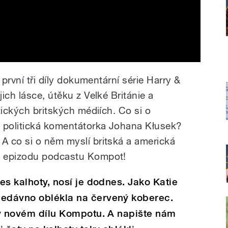
 první tři díly dokumentární série Harry &
ich lásce, útěku z Velké Británie a
tických britských médiích. Co si o
a politická komentátorka Johana Kłusek?
 co si o něm myslí britská a americká
u epizodu podcastu Kompot!
řes kalhoty, nosí je dodnes. Jako Katie
nedávno oblékla na červený koberec.
e v novém dílu Kompotu. A napište nám