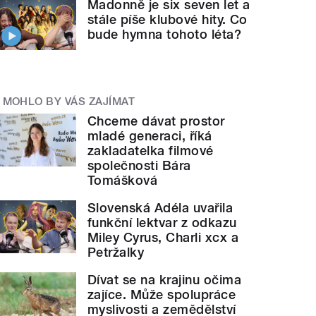
Madonně je six seven let a
stále píše klubové hity. Co
bude hymna tohoto léta?
MOHLO BY VÁS ZAJÍMAT
Chceme dávat prostor
mladé generaci, říká
zakladatelka filmové
společnosti Bára
Tomášková
Slovenská Adéla uvařila
funkční lektvar z odkazu
Miley Cyrus, Charli xcx a
Petržalky
Dívat se na krajinu očima
zajíce. Může spolupráce
myslivosti a zemědělství