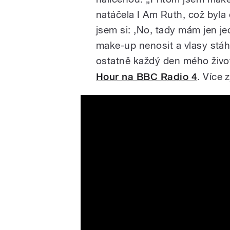
natáčela I Am Ruth, což byla
jsem si: ‚No, tady mám jen j
make-up nenosit a vlasy stáh
ostatně každý den mého život
Hour na BBC Radio 4
. Více 
Harry & Meghan | Official Tr