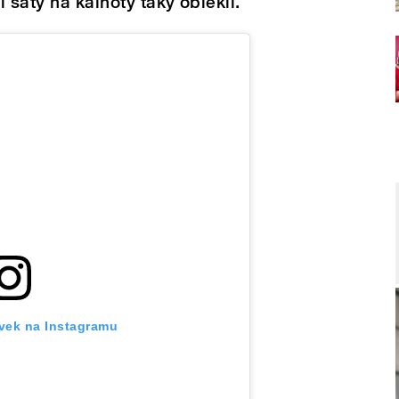
si šaty na kalhoty taky oblékli.
ěvek na Instagramu