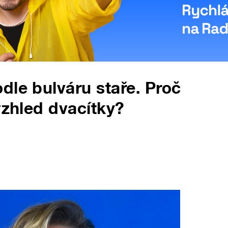
dle bulváru staře. Proč
vzhled dvacítky?