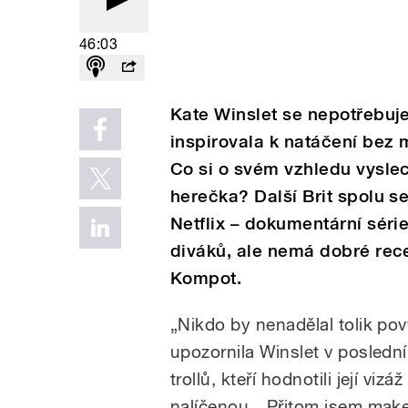
46:03
Kate Winslet se nepotřebuje 
inspirovala k natáčení bez 
Co si o svém vzhledu vyslec
herečka? Další Brit spolu 
Netflix – dokumentární séri
diváků, ale nemá dobré rece
Kompot.
„Nikdo by nenadělal tolik po
upozornila Winslet v posledn
trollů, kteří hodnotili její vi
nalíčenou.
„
Přitom jsem make