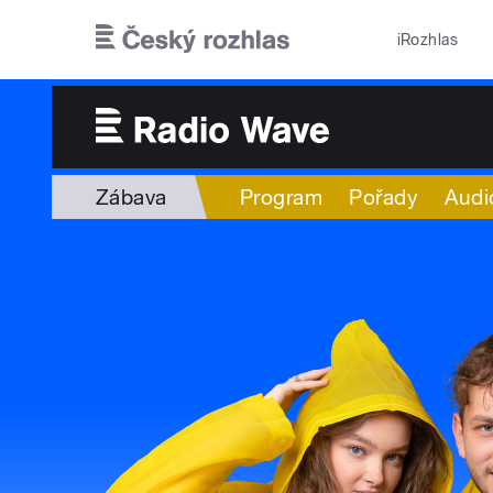
Přejít k hlavnímu obsahu
iRozhlas
Zábava
Program
Pořady
Audi