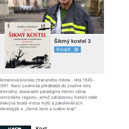
Šikmý kostel 3
Koupit
Románová kronika ztraceného města - léta 1945–
1961. Karin Lednická předkládá do značné míry
převratný, dosavadní paradigma měnící obraz
hornického regionu, jehož zahlazenou historii stále
překrývá tlustá vrstva mýtů a zakořeněných
stereotypů o „černé zemi a rudém kraji“.
Kost