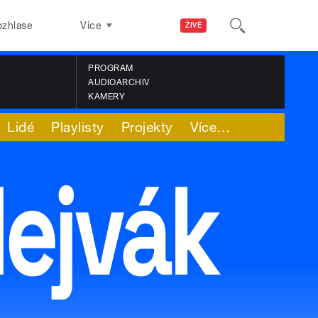
ozhlase
Více
ŽIVĚ
PROGRAM
AUDIOARCHIV
KAMERY
Lidé
Playlisty
Projekty
Více
…