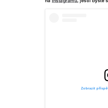
na
Instagramu
, jestli byste 
Zobrazit přísp