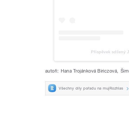
Příspěvek sdílený J
autoři:
Hana Trojánková Biriczová
,
Šim
Všechny díly pořadu na mujRozhlas