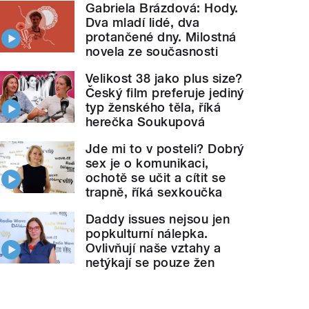
Gabriela Brázdová: Hody.
Dva mladí lidé, dva
protančené dny. Milostná
novela ze současnosti
Velikost 38 jako plus size?
Český film preferuje jediný
typ ženského těla, říká
herečka Soukupová
Jde mi to v posteli? Dobrý
sex je o komunikaci,
ochotě se učit a cítit se
trapně, říká sexkoučka
Daddy issues nejsou jen
popkulturní nálepka.
Ovlivňují naše vztahy a
netýkají se pouze žen