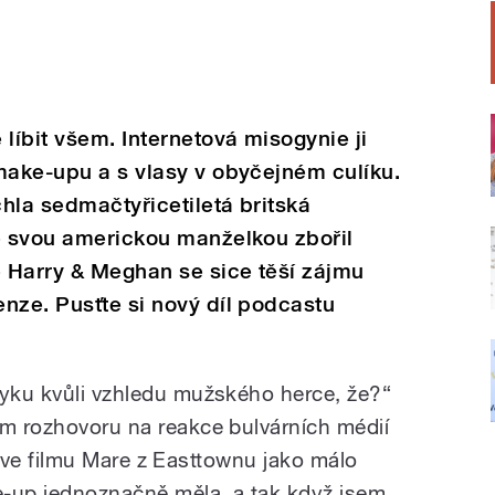
líbit všem. Internetová misogynie ji
make-upu a s vlasy v obyčejném culíku.
hla sedmačtyřicetiletá britská
se svou americkou manželkou zbořil
e Harry & Meghan se sice těší zájmu
nze. Pusťte si nový díl podcastu
vyku kvůli vzhledu mužského herce, že?“
ím rozhovoru na reakce bulvárních médií
záž ve filmu Mare z Easttownu jako málo
-up jednoznačně měla, a tak když jsem