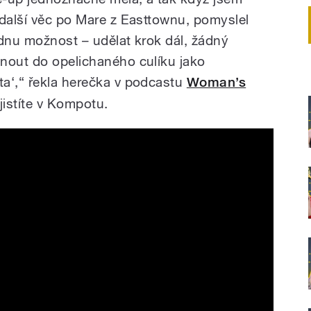
 další věc po Mare z Easttownu, pomyslel
ednu možnost – udělat krok dál, žádný
nout do opelichaného culíku jako
a‘,“ řekla herečka v podcastu
Woman’s
zjistíte v Kompotu.
ailer 2 | Netflix