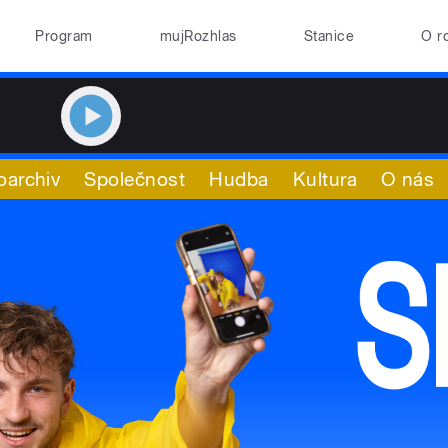
Program
mujRozhlas
Stanice
O r
oarchiv
Společnost
Hudba
Kultura
O nás