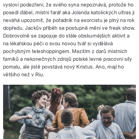
vysloví podezření, že svého syna nepoznává, protože ho
posedl ďábel, místní farář aka Jolanda katolických ultras ji
neváhá upozornit, že pořadník na exorcistu je plný na rok
dopředu. Jackův příběh se postupně mění ve freak show.
Dobrovolně se zapojuje do stále obskurnějších aktivit a
na lékařskou péči o svou novou tvář si vydělává
pochybným teleshoppingem. Mezitím z darů místních
farníků a nekonečných zdrojů polské levné pracovní síly
pomalu, ale jistě povstává nový Kristus. Ano, mají ho
většího než v Riu.