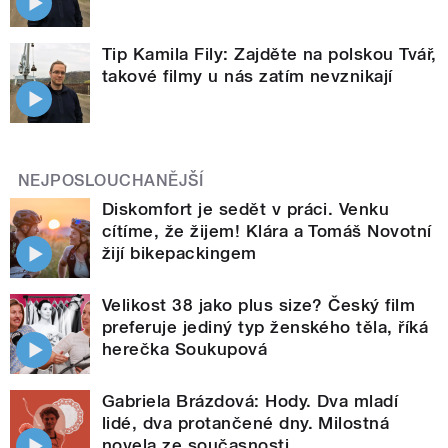
Tip Kamila Fily: Zajděte na polskou Tvář,
takové filmy u nás zatím nevznikají
NEJPOSLOUCHANĚJŠÍ
Diskomfort je sedět v práci. Venku
cítíme, že žijem! Klára a Tomáš Novotní
žijí bikepackingem
Velikost 38 jako plus size? Český film
preferuje jediný typ ženského těla, říká
herečka Soukupová
Gabriela Brázdová: Hody. Dva mladí
lidé, dva protančené dny. Milostná
novela ze současnosti