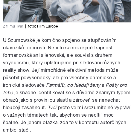
Z filmu Tvář
|
foto:
Film Europe
U Szumowské je komično spojeno se stupňováním
okamžiků trapnosti. Není to samozřejmě trapnost
formanovská ani allenovská, ale souvisí s druhem
voyeurismu, který uplatňujeme při sledování různých
reality show. Její mimořádně efektivní metoda může
působit povýšenecky, ale pro všechny chronické a
ironické sledovače
Farmářů, co hledají ženy
a
Pošty pro
tebe
je snadné identifikovat se s důvěrně známým typem
obrazů jako s provinilou slastí a zároveň se nenechat
hlouběji zasáhnout.
Tvář
proto velmi srozumitelně vypráví
o vážných tématech tak, abychom se necítili moc
špatně. Je jenom otázka, zda to v kontextu autorčiných
ambicí stačí.