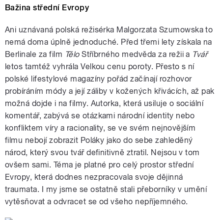
Bažina střední Evropy
Ani uznávaná polská režisérka Malgorzata Szumowska to
nemá doma úplně jednoduché. Před třemi lety získala na
Berlinale za film
Tělo
Stříbrného medvěda za režii a
Tvář
letos tamtéž vyhrála Velkou cenu poroty. Přesto s ní
polské lifestylové magazíny pořád začínají rozhovor
probíráním módy a její záliby v kožených křivácích, až pak
možná dojde i na filmy. Autorka, která usiluje o sociální
komentář, zabývá se otázkami národní identity nebo
konfliktem víry a racionality, se ve svém nejnovějším
filmu nebojí zobrazit Poláky jako do sebe zahleděný
národ, který svou tvář definitivně ztratil. Nejsou v tom
ovšem sami. Téma je platné pro celý prostor střední
Evropy, která dodnes nezpracovala svoje dějinná
traumata. I my jsme se ostatně stali přeborníky v umění
vytěsňovat a odvracet se od všeho nepříjemného.