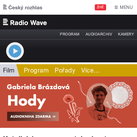
Přejít k hlavnímu obsahu
MENU
ŽIVĚ
PROGRAM
AUDIOARCHIV
KAMERY
Film
Program
Pořady
Více
…