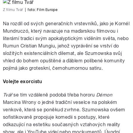
Z filmu Tvář
|
foto:
Film Europe
Na rozdíl od svých generačních vrstevníků, jako je Kornél
Mundruczó, který navazuje na maďarskou filmovou i
literární tradici svým apokalyptickým viděním světa, nebo
Rumun Cristian Mungiu, jehož vyprávění se vrství do
složitých existenciálních dilemat, ale Szumowska svůj
vhled do bohem opuštěné a ďáblem políbené komunity
pojímá jako groteskní, černohumornou satiru.
Volejte exorcistu
Tvář
se tím vzdáleně podobá třeba hororu
Démon
Marcina Wrony o jedné tradiční veselce na polském
venkově, která se poněkud zvrhne. Szumowska ovšem
sofistikovaně propojuje komedii s postupy, které
odkazující na estetiku současných vztahových reality
show, ale i YouTube videí nebo mockumentů. Úvodní