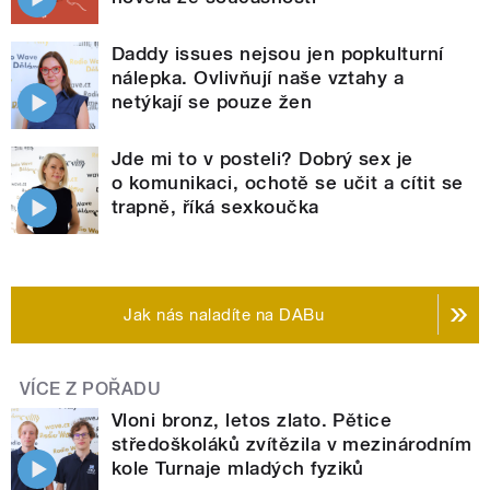
Daddy issues nejsou jen popkulturní
nálepka. Ovlivňují naše vztahy a
netýkají se pouze žen
Jde mi to v posteli? Dobrý sex je
o komunikaci, ochotě se učit a cítit se
trapně, říká sexkoučka
Jak nás naladíte na DABu
VÍCE Z POŘADU
Vloni bronz, letos zlato. Pětice
středoškoláků zvítězila v mezinárodním
kole Turnaje mladých fyziků