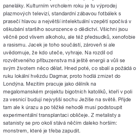
paneláky. Kulturním vrcholem roku je tu výprodej
plazmových televizí, standardní zábavou fotbálek s
prasečí hlavou a největší intelektuální vzepětí spočívá v
oškubání staršího sourozence o dědictví. Všichni jsou
věčně pod vlivem alkoholu, ale též předsudků, xenofobie
a rasismu. Jacek je toho součástí, zároveň si ale
uvědomuje, že kdo uteče, vyhraje. Na rozdíl od
rozvětveného příbuzenstva má ještě energii a vůli se
svým životem něco dělat. Hned poté, co sbalí a požádá o
ruku lokální hvězdu Dagmar, proto hodlá zmizet do
Londýna. Mezitím pracuje jako dělník na
megalomanském projektu bigotních katolíků, kteří v poli
za vesnicí budují nejvyšší sochu Ježíše na světě. Přijde
tam ale k úrazu a po těžké nehodě musí podstoupit
experimentální transplantaci obličeje. Z metalisty a
satanisty se pro okolí stává něčím daleko horším:
monstrem, které je třeba zapudit.