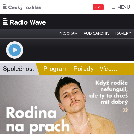
Přejít k hlavnímu obsahu
MENU
ŽIVĚ
PROGRAM
AUDIOARCHIV
KAMERY
Společnost
Program
Pořady
Více
…