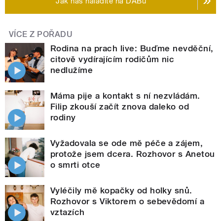
Jak nás naladíte na DABu
VÍCE Z POŘADU
Rodina na prach live: Buďme nevděční,
citově vydírajícím rodičům nic
nedlužíme
Máma pije a kontakt s ní nezvládám.
Filip zkouší začít znova daleko od
rodiny
Vyžadovala se ode mě péče a zájem,
protože jsem dcera. Rozhovor s Anetou
o smrti otce
Vyléčily mě kopačky od holky snů.
Rozhovor s Viktorem o sebevědomí a
vztazích