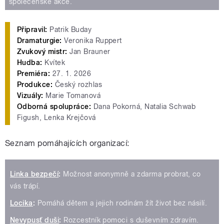
společenské akce.
Připravil:
Patrik Buday
Dramaturgie:
Veronika Ruppert
Zvukový mistr:
Jan Brauner
Hudba:
Kvítek
Premiéra:
27. 1. 2026
Produkce:
Český rozhlas
Vizuály:
Marie Tomanová
Odborná spolupráce:
Dana Pokorná, Natalia Schwab
Figush, Lenka Krejčová
Seznam pomáhajících organizací:
Linka bezpečí
:
Možnost anonymně a zdarma probrat, co
vás trápí.
Locika
:
Pomáhá dětem a jejich rodinám žít život bez násilí.
Nevypusť duši
:
Rozcestník pomoci s duševním zdravím.