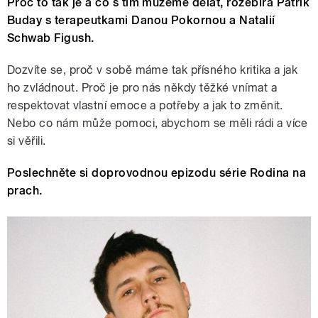
Proč to tak je a co s tím můžeme dělat, rozebírá Patrik
Buday s terapeutkami Danou Pokornou a Natalií
Schwab Figush.
Dozvíte se, proč v sobě máme tak přísného kritika a jak
ho zvládnout. Proč je pro nás někdy těžké vnímat a
respektovat vlastní emoce a potřeby a jak to změnit.
Nebo co nám může pomoci, abychom se měli rádi a více
si věřili.
Poslechněte si doprovodnou epizodu série Rodina na
prach.