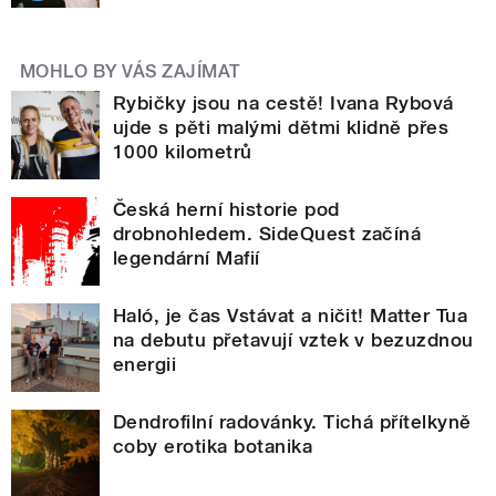
MOHLO BY VÁS ZAJÍMAT
Rybičky jsou na cestě! Ivana Rybová
ujde s pěti malými dětmi klidně přes
1000 kilometrů
Česká herní historie pod
drobnohledem. SideQuest začíná
legendární Mafií
Haló, je čas Vstávat a ničit! Matter Tua
na debutu přetavují vztek v bezuzdnou
energii
Dendrofilní radovánky. Tichá přítelkyně
coby erotika botanika