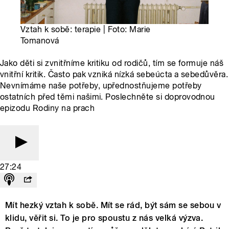
Vztah k sobě: terapie | Foto: Marie
Tomanová
Jako děti si zvnitřníme kritiku od rodičů, tím se formuje náš
vnitřní kritik. Často pak vzniká nízká sebeúcta a sebedůvěra.
Nevnímáme naše potřeby, upřednostňujeme potřeby
ostatních před těmi našimi. Poslechněte si doprovodnou
epizodu Rodiny na prach
27:24
Mít hezký vztah k sobě. Mít se rád, být sám se sebou v
klidu, věřit si. To je pro spoustu z nás velká výzva.