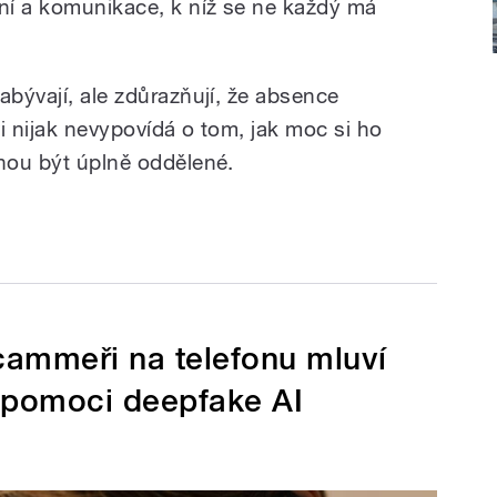
ní a komunikace, k níž se ne každý má
abývají, ale zdůrazňují, že absence
i nijak nevypovídá o tom, jak moc si ho
ohou být úplně oddělené.
Scammeři na telefonu mluví
 pomoci deepfake AI