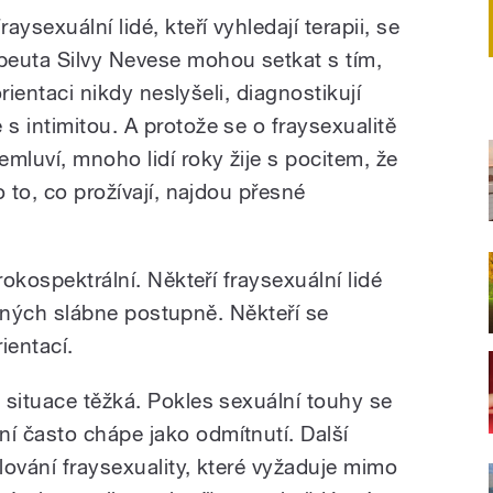
ysexuální lidé, kteří vyhledají terapii, se
peuta Silvy Nevese mohou setkat s tím,
orientaci nikdy neslyšeli, diagnostikují
s intimitou. A protože se o fraysexualitě
mluví, mnoho lidí roky žije s pocitem, že
 to, co prožívají, najdou přesné
rokospektrální. Někteří fraysexuální lidé
u jiných slábne postupně. Někteří se
rientací.
 situace těžká. Pokles sexuální touhy se
 často chápe jako odmítnutí. Další
lování fraysexuality, které vyžaduje mimo