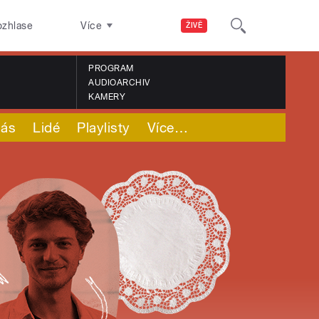
ozhlase
Více
ŽIVĚ
PROGRAM
AUDIOARCHIV
KAMERY
nás
Lidé
Playlisty
Více
…