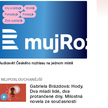
Hry a četby
Krimi
Pohádky
Pořady
Živé vysílání
Audiosvět Českého rozhlasu na jednom místě
NEJPOSLOUCHANĚJŠÍ
Gabriela Brázdová: Hody.
Dva mladí lidé, dva
protančené dny. Milostná
novela ze současnosti