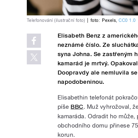
Telefonování (ilustrační foto)
|
foto:
Pexels
,
CC0 1.0
Elisabeth Benz z amerického
neznámé číslo. Ze sluchátka
syna Johna. Se zastřeným hl
kamarád je mrtvý. Opakoval
Doopravdy ale nemluvila se
napodobeninou.
Elisabethin telefonát pokračov
píše
BBC
. Muž vyhrožoval, že
kamaráda. Odradit ho může, 
obchodního domu přinese 7500
korun.