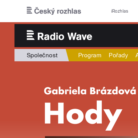
Přejít k hlavnímu obsahu
iRozhlas
Společnost
Program
Pořady