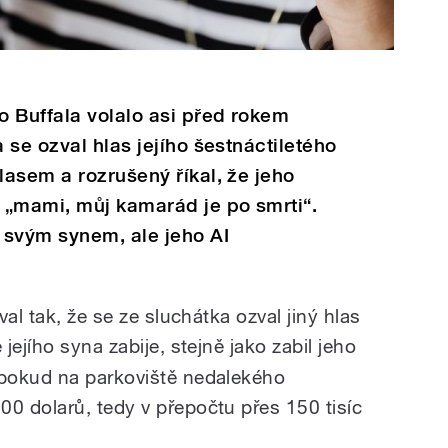
 Buffala volalo asi před rokem
 se ozval hlas jejího šestnáctiletého
asem a rozrušený říkal, že jeho
 „mami, můj kamarád je po smrti“.
 svým synem, ale jeho AI
al tak, že se ze sluchátka ozval jiný hlas
 jejího syna zabije, stejně jako zabil jeho
pokud na parkoviště nedalekého
 dolarů, tedy v přepočtu přes 150 tisíc