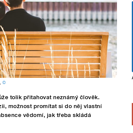
,
©
ůže tolik přitahovat neznámý člověk.
zii, možnost promítat si do něj vlastní
absence vědomí, jak třeba skládá