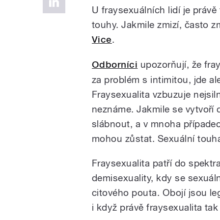
U fraysexuálních lidí je práv
touhy. Jakmile zmizí, často z
Vice
.
Odborníci
upozorňují, že fra
za problém s intimitou, jde ale
Fraysexualita vzbuzuje nejsil
neznáme. Jakmile se vytvoří c
slábnout, a v mnoha případec
mohou zůstat. Sexuální touha
Fraysexualita patří do spektr
demisexuality, kdy se sexuáln
citového pouta. Obojí jsou le
i když právě fraysexualita t