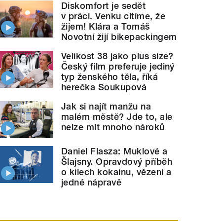
Diskomfort je sedět
v práci. Venku cítíme, že
žijem! Klára a Tomáš
Novotní žijí bikepackingem
Velikost 38 jako plus size?
Český film preferuje jediný
typ ženského těla, říká
herečka Soukupová
Jak si najít manžu na
malém městě? Jde to, ale
nelze mít mnoho nároků
Daniel Flasza: Muklové a
Šlajsny. Opravdový příběh
o kilech kokainu, vězení a
jedné nápravě