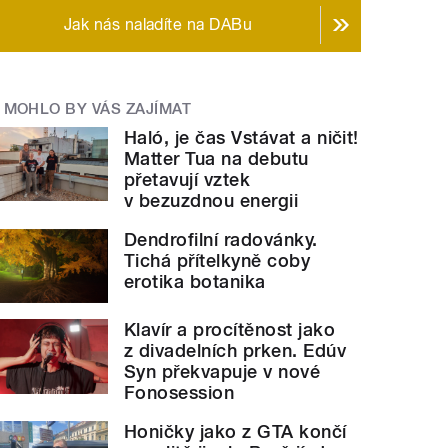
Jak nás naladíte na DABu
MOHLO BY VÁS ZAJÍMAT
Haló, je čas Vstávat a ničit!
Matter Tua na debutu
přetavují vztek
v bezuzdnou energii
Dendrofilní radovánky.
Tichá přítelkyně coby
erotika botanika
Klavír a procítěnost jako
z divadelních prken. Edúv
Syn překvapuje v nové
Fonosession
Honičky jako z GTA končí