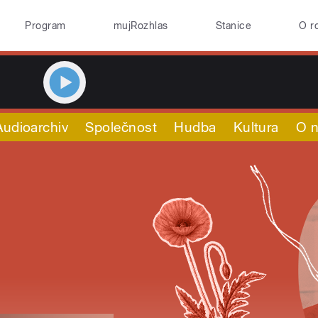
Program
mujRozhlas
Stanice
O r
Audioarchiv
Společnost
Hudba
Kultura
O 