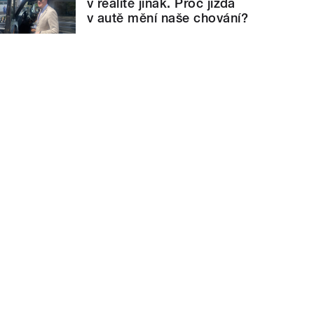
v realitě jinak. Proč jízda
v autě mění naše chování?