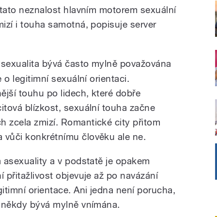
ě tato neznalost hlavním motorem sexuální
mizí i touha samotná, popisuje server
ysexualita bývá často mylně považována
 o legitimní sexuální orientaci.
nější touhu po lidech, které dobře
itová blízkost, sexuální touha začne
h zcela zmizí. Romantické city přitom
 vůči konkrétnímu člověku ale ne.
a asexuality a v podstatě je opakem
í přitažlivost objevuje až po navázání
gitimní orientace. Ani jedna není porucha,
ak někdy bývá mylně vnímána.