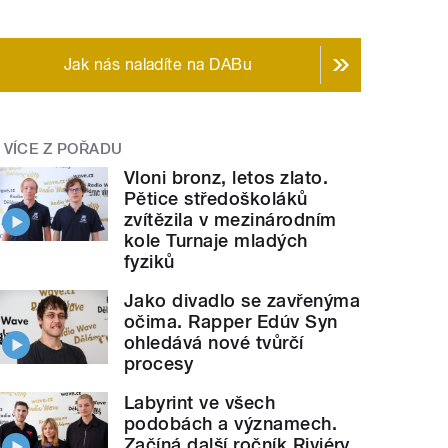
Jak nás naladíte na DABu
VÍCE Z POŘADU
Vloni bronz, letos zlato.
Pětice středoškoláků
zvítězila v mezinárodním
kole Turnaje mladých
fyziků
Jako divadlo se zavřenýma
očima. Rapper Edúv Syn
ohledává nové tvůrčí
procesy
Labyrint ve všech
podobách a významech.
Začíná další ročník Riviéry