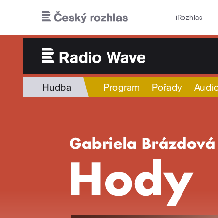
Přejít k hlavnímu obsahu
iRozhlas
Hudba
Program
Pořady
Audio