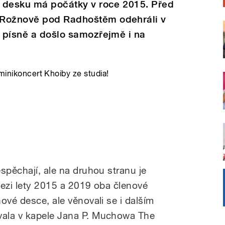
t desku má počátky v roce 2015. Před
 Rožnově pod Radhoštěm odehráli v
i písně a došlo samozřejmě i na
 minikoncert Khoiby ze studia!
spěchají, ale na druhou stranu je
mezi lety 2015 a 2019 oba členové
ové desce, ale věnovali se i dalším
ala v kapele Jana P. Muchowa The