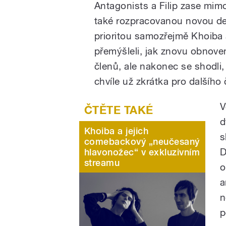
Antagonists a Filip zase mim
také rozpracovanou novou des
prioritou samozřejmě Khoiba 
přemýšleli, jak znovu obnov
členů, ale nakonec se shodli,
chvíle už zkrátka pro dalšího
V
d
Khoiba a jejich
s
comebackový „neučesaný
D
hlavonožec“ v exkluzivním
streamu
o
a
n
p