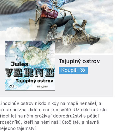
Tajuplný ostrov
Koupit
Lincolnův ostrov nikdo nikdy na mapě nenašel, a
přece ho znají lidé na celém světě. Už déle než sto
třicet let na něm prožívají dobrodružství s pěticí
trosečníků, kteří na něm našli útočiště, a hlavně
nejedno tajemství.