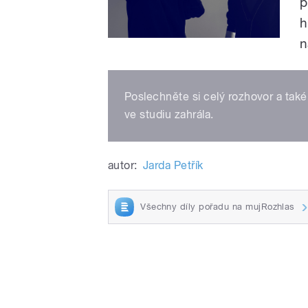
p
h
n
Poslechněte si celý rozhovor a také
ve studiu zahrála.
autor:
Jarda Petřík
Všechny díly pořadu na mujRozhlas