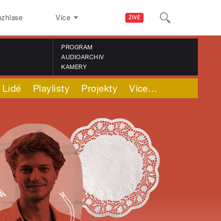
ozhlase
Více
ŽIVĚ
PROGRAM
AUDIOARCHIV
KAMERY
Lidé
Playlisty
Projekty
Více
…