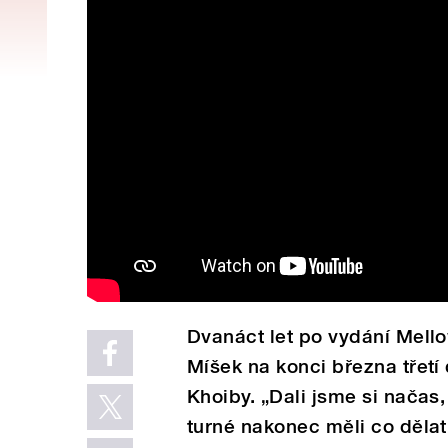
Dvanáct let po vydání Mell
Míšek na konci března třetí
Khoiby. „Dali jsme si načas
turné nakonec měli co dělat,