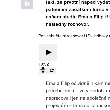
fakt, že prvotní nápad vyda
pátečním začátkem turné v
našem studiu Ema a Filip tř
následný rozhovor.
Poslechněte si rozhovor i třískladbový
19:32
Ema a Filip očividně nikam ne
potřeba zmínit, že v období 
nepracovali jen na společné n
projektům – Ema se zaháčkov