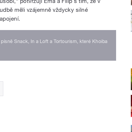
ůsobí,“ potvrzují Ema a Filip s tím, že v
udbě měli vzájemně vždycky silné
apojení.
 písně Snack, In a Loft a Tortourism, které Khoiba