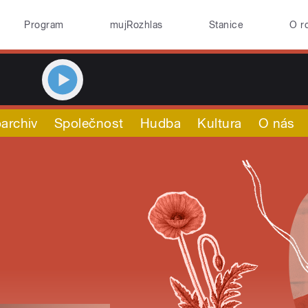
Program
mujRozhlas
Stanice
O r
archiv
Společnost
Hudba
Kultura
O nás