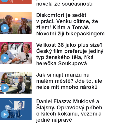
novela ze současnosti
Diskomfort je sedět
v práci. Venku cítíme, že
žijem! Klára a Tomáš
Novotní žijí bikepackingem
Velikost 38 jako plus size?
Český film preferuje jediný
typ ženského těla, říká
herečka Soukupová
Jak si najít manžu na
malém městě? Jde to, ale
nelze mít mnoho nároků
Daniel Flasza: Muklové a
Šlajsny. Opravdový příběh
o kilech kokainu, vězení a
jedné nápravě