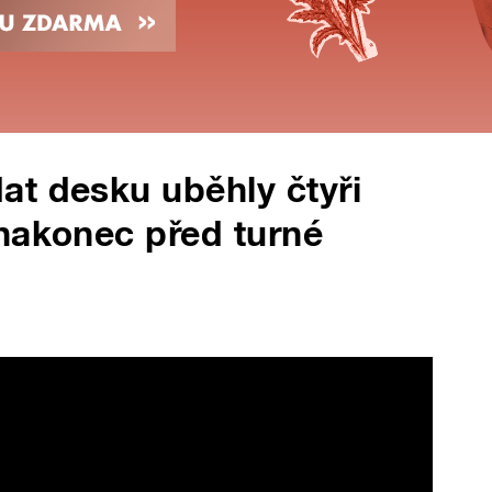
at desku uběhly čtyři
nakonec před turné