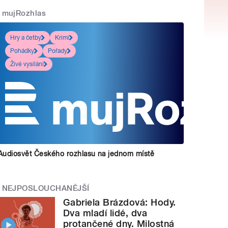
mujRozhlas
Hry a četby
Krimi
Pohádky
Pořady
Živé vysílání
Audiosvět Českého rozhlasu na jednom místě
NEJPOSLOUCHANĚJŠÍ
Gabriela Brázdová: Hody.
Dva mladí lidé, dva
protančené dny. Milostná