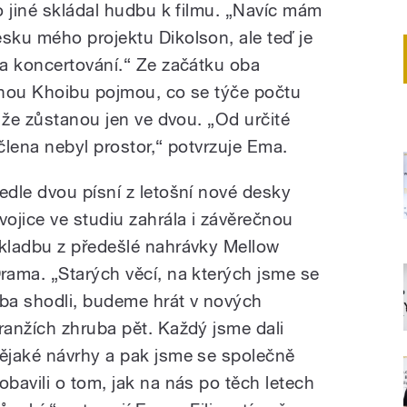
o jiné skládal hudbu k filmu. „Navíc mám
ku mého projektu Dikolson, ale teď je
a koncertování.“ Ze začátku oba
enou Khoibu pojmou, co se týče počtu
 že zůstanou jen ve dvou. „Od určité
 člena nebyl prostor,“ potvrzuje Ema.
edle dvou písní z letošní nové desky
vojice ve studiu zahrála i závěrečnou
kladbu z předešlé nahrávky Mellow
rama. „Starých věcí, na kterých jsme se
ba shodli, budeme hrát v nových
ranžích zhruba pět. Každý jsme dali
ějaké návrhy a pak jsme se společně
obavili o tom, jak na nás po těch letech