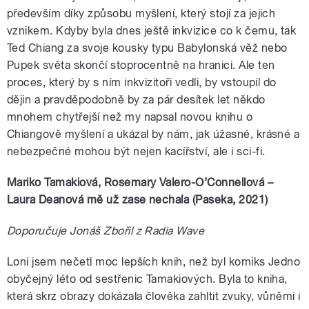
především díky způsobu myšlení, který stojí za jejich
vznikem. Kdyby byla dnes ještě inkvizice co k čemu, tak
Ted Chiang za svoje kousky typu Babylonská věž nebo
Pupek světa skončí stoprocentně na hranici. Ale ten
proces, který by s ním inkvizitoři vedli, by vstoupil do
dějin a pravděpodobně by za pár desítek let někdo
mnohem chytřejší než my napsal novou knihu o
Chiangově myšlení a ukázal by nám, jak úžasné, krásné a
nebezpečné mohou být nejen kacířství, ale i sci-fi.
Mariko Tamakiová, Rosemary Valero-O’Connellová –
Laura Deanová mě už zase nechala (Paseka, 2021)
Doporučuje Jonáš Zbořil z Radia Wave
Loni jsem nečetl moc lepších knih, než byl komiks Jedno
obyčejný léto od sestřenic Tamakiových. Byla to kniha,
která skrz obrazy dokázala člověka zahltit zvuky, vůněmi i