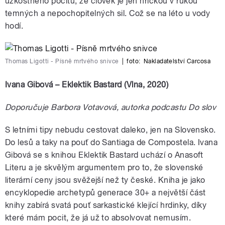
úzkostného pocitu, že člověk je jen hříčkou v rukou
temných a nepochopitelných sil. Což se na léto u vody
hodí.
Thomas Ligotti - Písně mrtvého snivce
|
foto:
Nakladatelství Carcosa
Ivana Gibová – Eklektik Bastard (Vlna, 2020)
Doporučuje Barbora Votavová, autorka podcastu Do slov
S letními tipy nebudu cestovat daleko, jen na Slovensko.
Do lesů a taky na pouť do Santiaga de Compostela. Ivana
Gibová se s knihou Eklektik Bastard uchází o Anasoft
Literu a je skvělým argumentem pro to, že slovenské
literární ceny jsou svěžejší než ty české. Kniha je jako
encyklopedie archetypů generace 30+ a největší část
knihy zabírá svatá pouť sarkastické klející hrdinky, díky
které mám pocit, že já už to absolvovat nemusím.