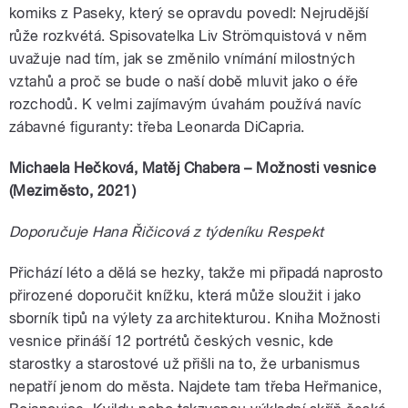
komiks z Paseky, který se opravdu povedl: Nejrudější
růže rozkvétá. Spisovatelka Liv Strömquistová v něm
uvažuje nad tím, jak se změnilo vnímání milostných
vztahů a proč se bude o naší době mluvit jako o éře
rozchodů. K velmi zajímavým úvahám používá navíc
zábavné figuranty: třeba Leonarda DiCapria.
Michaela Hečková, Matěj Chabera – Možnosti vesnice
(Meziměsto, 2021)
Doporučuje Hana Řičicová z týdeníku Respekt
Přichází léto a dělá se hezky, takže mi připadá naprosto
přirozené doporučit knížku, která může sloužit i jako
sborník tipů na výlety za architekturou. Kniha Možnosti
vesnice přináší 12 portrétů českých vesnic, kde
starostky a starostové už přišli na to, že urbanismus
nepatří jenom do města. Najdete tam třeba Heřmanice,