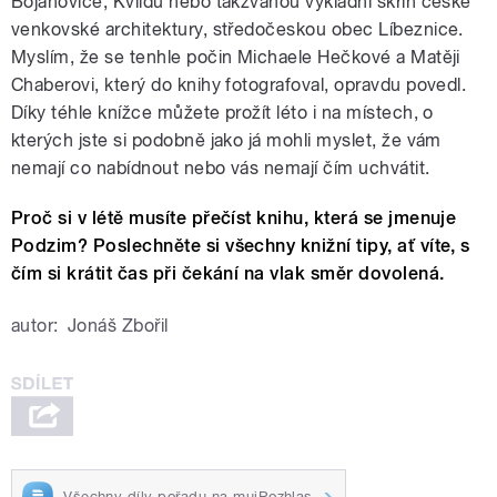
Bojanovice, Kvildu nebo takzvanou výkladní skříň české
venkovské architektury, středočeskou obec Líbeznice.
Myslím, že se tenhle počin Michaele Hečkové a Matěji
Chaberovi, který do knihy fotografoval, opravdu povedl.
Díky téhle knížce můžete prožít léto i na místech, o
kterých jste si podobně jako já mohli myslet, že vám
nemají co nabídnout nebo vás nemají čím uchvátit.
Proč si v létě musíte přečíst knihu, která se jmenuje
Podzim? Poslechněte si všechny knižní tipy, ať víte, s
čím si krátit čas při čekání na vlak směr dovolená.
autor:
Jonáš Zbořil
Všechny díly pořadu na mujRozhlas