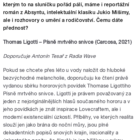
kterým to na sluníčku pořád pálí, máme i reportážní
román z Absyntu, intelektuální klasiku Jukio Mišimy,
ale i rozhovory o umění a rodičovství. Čemu dáte
přednost?
Thomas Ligotti – Písně mrtvého snivce (Carcosa, 2021)
Doporučuje Antonín Tesař z Radia Wave
Pokud se chcete přes léto u vody naložit do hluboké
bezvýchodné melancholie, doporučuju ke čtení právě
vydanou sbírku hororových povídek Thomase Ligottiho
Písně mrtvého snivce. Ligotti je právem považovaný za
jeden z nejoriginálnějších hlasů současného hororu a v
jeho povídkách je znát inspirace Lovecraftem, ale i
moderní existenciální úzkostí. Příběhy, ve kterých realita
slouží jen jako brána do noční můry, jsou plné
dekadentních popisů snových krajin, iracionality a