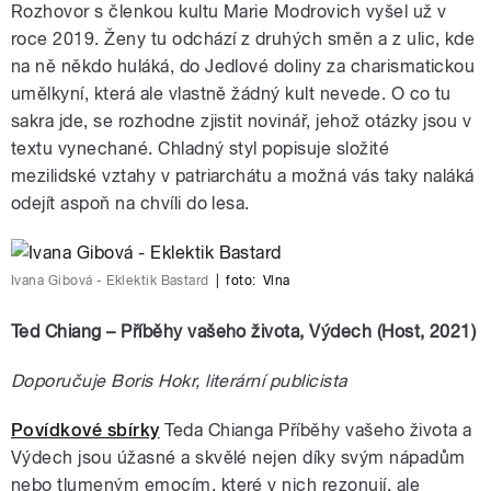
Rozhovor s členkou kultu Marie Modrovich vyšel už v
roce 2019. Ženy tu odchází z druhých směn a z ulic, kde
na ně někdo huláká, do Jedlové doliny za charismatickou
umělkyní, která ale vlastně žádný kult nevede. O co tu
sakra jde, se rozhodne zjistit novinář, jehož otázky jsou v
textu vynechané. Chladný styl popisuje složité
mezilidské vztahy v patriarchátu a možná vás taky naláká
odejít aspoň na chvíli do lesa.
Ivana Gibová - Eklektik Bastard
|
foto:
Vlna
Ted Chiang – Příběhy vašeho života, Výdech (Host, 2021)
Doporučuje Boris Hokr, literární publicista
Povídkové sbírky
Teda Chianga Příběhy vašeho života a
Výdech jsou úžasné a skvělé nejen díky svým nápadům
nebo tlumeným emocím, které v nich rezonují, ale