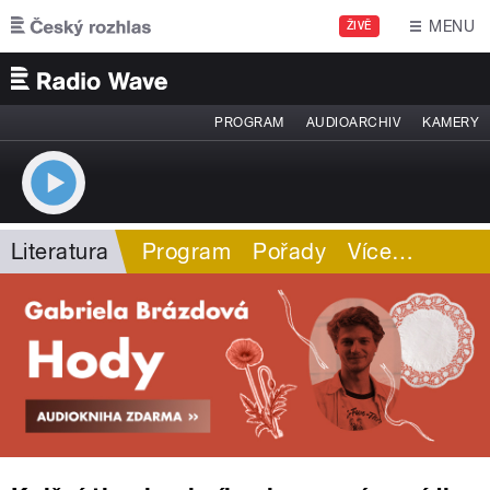
Přejít k hlavnímu obsahu
MENU
ŽIVĚ
PROGRAM
AUDIOARCHIV
KAMERY
Literatura
Program
Pořady
Více
…