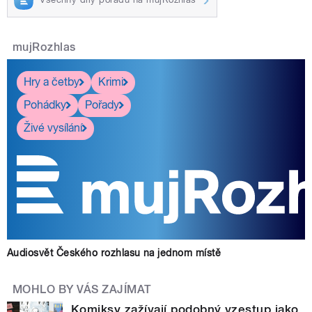
mujRozhlas
Hry a četby
Krimi
Pohádky
Pořady
Živé vysílání
Audiosvět Českého rozhlasu na jednom místě
MOHLO BY VÁS ZAJÍMAT
Komiksy zažívají podobný vzestup jako