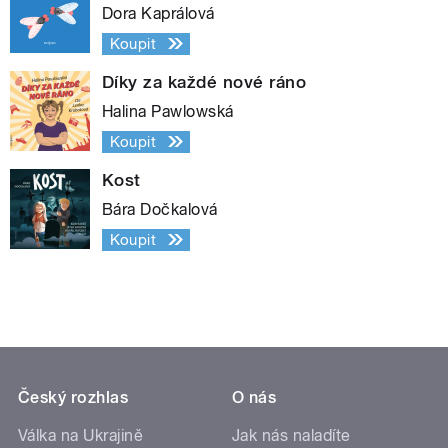
Dora Kaprálová
Koupit
Díky za každé nové ráno
Halina Pawlowská
Koupit
Kost
Bára Dočkalová
Koupit
Český rozhlas
O nás
Válka na Ukrajině
Jak nás naladíte