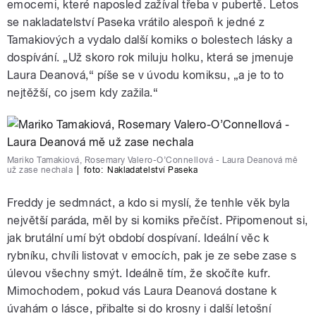
emocemi, které naposled zažíval třeba v pubertě. Letos
se nakladatelství Paseka vrátilo alespoň k jedné z
Tamakiových a vydalo další komiks o bolestech lásky a
dospívání. „Už skoro rok miluju holku, která se jmenuje
Laura Deanová,“ píše se v úvodu komiksu, „a je to to
nejtěžší, co jsem kdy zažila.“
Mariko Tamakiová, Rosemary Valero-O’Connellová - Laura Deanová mě
už zase nechala
|
foto:
Nakladatelství Paseka
Freddy je sedmnáct, a kdo si myslí, že tenhle věk byla
největší paráda, měl by si komiks přečíst. Připomenout si,
jak brutální umí být období dospívaní. Ideální věc k
rybníku, chvíli listovat v emocích, pak je ze sebe zase s
úlevou všechny smýt. Ideálně tím, že skočíte kufr.
Mimochodem, pokud vás Laura Deanová dostane k
úvahám o lásce, přibalte si do krosny i další letošní