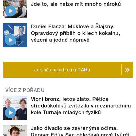
Jde to, ale nelze mít mnoho nároků
Daniel Flasza: Muklové a Šlajsny.
Opravdový příběh o kilech kokainu,
vězení a jedné nápravě
Jak nás naladíte na DABu
VÍCE Z POŘADU
Vloni bronz, letos zlato. Pětice
středoškoláků zvítězila v mezinárodním
kole Turnaje mladých fyziků
Jako divadlo se zavřenýma očima.
Rapper Edúv Syn ohledává nové tvůrčí