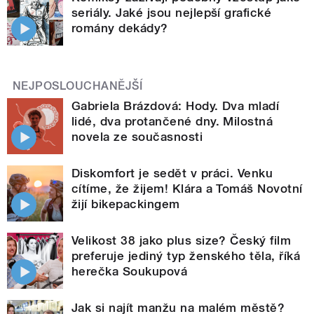
seriály. Jaké jsou nejlepší grafické
romány dekády?
NEJPOSLOUCHANĚJŠÍ
Gabriela Brázdová: Hody. Dva mladí
lidé, dva protančené dny. Milostná
novela ze současnosti
Diskomfort je sedět v práci. Venku
cítíme, že žijem! Klára a Tomáš Novotní
žijí bikepackingem
Velikost 38 jako plus size? Český film
preferuje jediný typ ženského těla, říká
herečka Soukupová
Jak si najít manžu na malém městě?