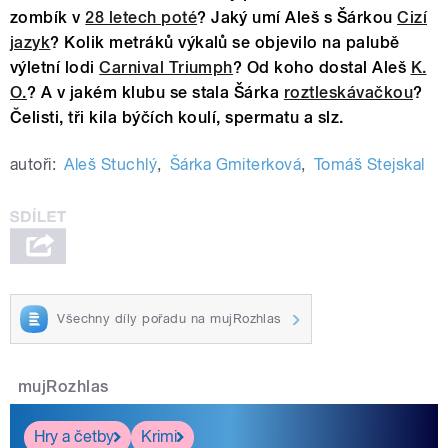
zombík v
28 letech poté
? Jaký umí Aleš s Šárkou
Cizí
jazyk
? Kolik metráků výkalů se objevilo na palubě
výletní lodi
Carnival Triumph
? Od koho dostal Aleš
K.
O.
? A v jakém klubu se stala Šárka
roztleskávačkou
?
Čelisti, tři kila býčích koulí, spermatu a slz.
autoři:
Aleš Stuchlý
,
Šárka Gmiterková
,
Tomáš Stejskal
Všechny díly pořadu na mujRozhlas
mujRozhlas
Hry a četby
Krimi