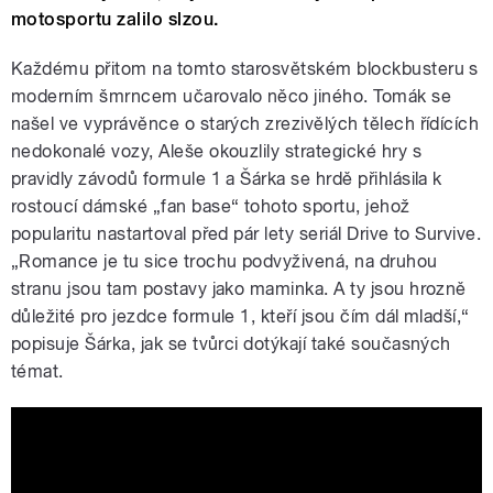
motosportu zalilo slzou.
Každému přitom na tomto starosvětském blockbusteru s
moderním šmrncem učarovalo něco jiného. Tomák se
našel ve vyprávěnce o starých zrezivělých tělech řídících
nedokonalé vozy, Aleše okouzlily strategické hry s
pravidly závodů formule 1 a Šárka se hrdě přihlásila k
rostoucí dámské „fan base“ tohoto sportu, jehož
popularitu nastartoval před pár lety seriál Drive to Survive.
„Romance je tu sice trochu podvyživená, na druhou
stranu jsou tam postavy jako maminka. A ty jsou hrozně
důležité pro jezdce formule 1, kteří jsou čím dál mladší,“
popisuje Šárka, jak se tvůrci dotýkají také současných
témat.
F1 (2025) CZ HD trailer #BradPitt
#Formule1