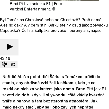
Brad Pitt ve snímku F1 | Foto:
Vertical Entertainment,
©
Byl Tomák na Chrastavě nebo na Chlastavě? Proč nemá
Aleš řidičák? A v čem stihl Šárku stejný osud jako zpěvačku
Cupcakke? Čelisti, šaltpáka pro vaše neurony a synapse
43:19
Neřidič Aleš a polořidiči Šárka s Tomákem přišli do
studia, aby obdivně vzhlíželi k někomu, kdo je na
rozdíl od nich za volantem jako doma. Brad Pitt je v F1
zavezl do dob, kdy v Hollywoodu ještě vládly hvězdné
tváře a panovala tam bezstarostná atmosféra. Jak
málo někdy stačí, aby se i oko zavilých nepřátel