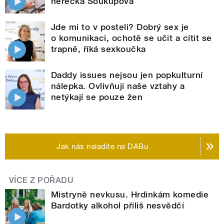
herečka Soukupová
Jde mi to v posteli? Dobrý sex je
o komunikaci, ochotě se učit a cítit se
trapně, říká sexkoučka
Daddy issues nejsou jen popkulturní
nálepka. Ovlivňují naše vztahy a
netýkají se pouze žen
Jak nás naladíte na DABu
VÍCE Z POŘADU
Mistryně nevkusu. Hrdinkám komedie
Bardotky alkohol příliš nesvědčí