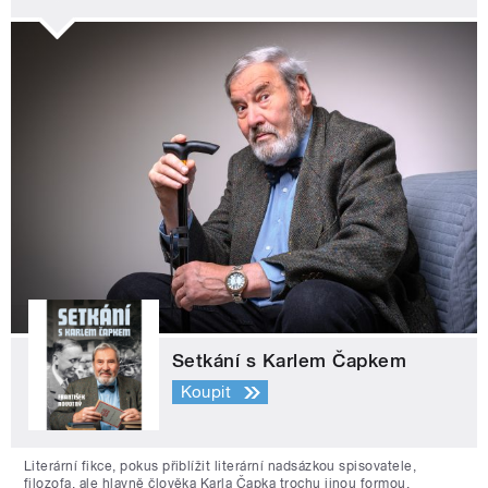
Setkání s Karlem Čapkem
Koupit
Literární fikce, pokus přiblížit literární nadsázkou spisovatele,
filozofa, ale hlavně člověka Karla Čapka trochu jinou formou.