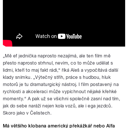
„Mě ef jednička naprosto nezajímá, ale ten film mě
přesto naprosto strhnul, nevím, co to může udělat s
lidmi, kteří to maj fakt rádi,“ říká Aleš a vypočítává další
klady snímku. „Výtečný střih, práce s hudbou, hluk
motorů je tu dramaturgický nástroj. I film postavený na
rychlosti a akceleraci může vypíchnout nějaké křehké
momenty.“ A pak už se všichni společně zasní nad tím,
jak do sebe naráží nejen kola vozů, ale i ega jezdců.
Skoro jako v Čelistech.
Má většího klobana americký překážkář nebo Alfa