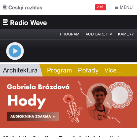
Přejít k hlavnímu obsahu
MENU
ŽIVĚ
PROGRAM
AUDIOARCHIV
KAMERY
Architektura
Program
Pořady
Více
…