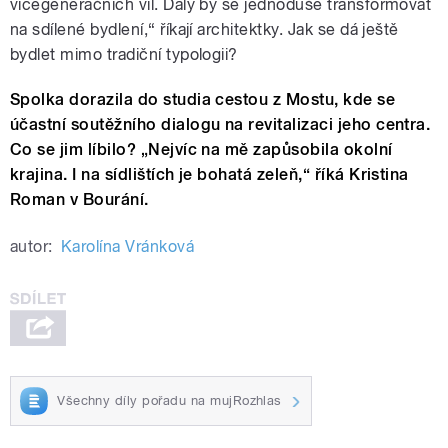
vícegeneračních vil. Daly by se jednoduše transformovat
na sdílené bydlení,“ říkají architektky. Jak se dá ještě
bydlet mimo tradiční typologii?
Spolka dorazila do studia cestou z Mostu, kde se
účastní soutěžního dialogu na revitalizaci jeho centra.
Co se jim líbilo? „Nejvíc na mě zapůsobila okolní
krajina. I na sídlištích je bohatá zeleň,“ říká Kristina
Roman v Bourání.
autor:
Karolína Vránková
Všechny díly pořadu na mujRozhlas