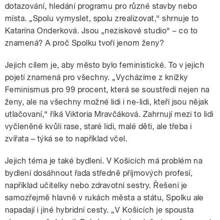
dotazování, hledání programu pro různé stavby nebo
místa. „Spolu vymyslet, spolu zrealizovat,“ shrnuje to
Katarína Onderková. Jsou „neziskové studio“ – co to
znamená? A proč Spolku tvoří jenom ženy?
Jejich cílem je, aby město bylo feministické. To v jejich
pojetí znamená pro všechny. „Vycházíme z knížky
Feminismus pro 99 procent, která se soustředí nejen na
ženy, ale na všechny možné lidi i ne-lidi, kteří jsou nějak
utlačovaní,“ říká Viktoria Mravčáková. Zahrnují mezi to lidi
vyčleněné kvůli rase, staré lidi, malé děti, ale třeba i
zvířata – týká se to například včel.
Jejich téma je také bydlení. V Košicích má problém na
bydlení dosáhnout řada středně příjmových profesí,
například učitelky nebo zdravotní sestry. Řešení je
samozřejmě hlavně v rukách města a státu, Spolku ale
napadají i jiné hybridní cesty. „V Košicích je spousta