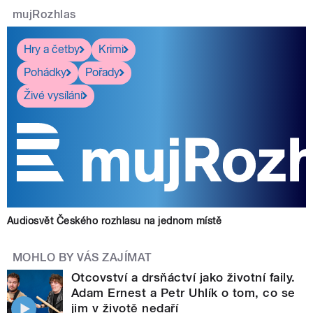
mujRozhlas
Hry a četby
Krimi
Pohádky
Pořady
Živé vysílání
Audiosvět Českého rozhlasu na jednom místě
MOHLO BY VÁS ZAJÍMAT
Otcovství a drsňáctví jako životní faily.
Adam Ernest a Petr Uhlík o tom, co se
jim v životě nedaří