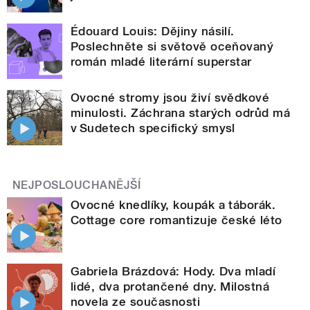
Édouard Louis: Dějiny násilí.
Poslechněte si světově oceňovaný
román mladé literární superstar
Ovocné stromy jsou živí svědkové
minulosti. Záchrana starých odrůd má
v Sudetech specifický smysl
NEJPOSLOUCHANĚJŠÍ
Ovocné knedlíky, koupák a táborák.
Cottage core romantizuje české léto
Gabriela Brázdová: Hody. Dva mladí
lidé, dva protančené dny. Milostná
novela ze současnosti