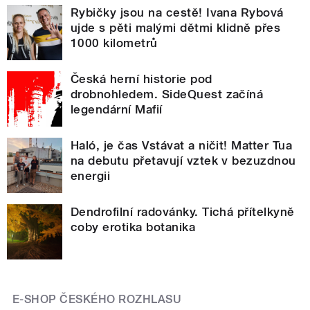
Rybičky jsou na cestě! Ivana Rybová
ujde s pěti malými dětmi klidně přes
1000 kilometrů
Česká herní historie pod
drobnohledem. SideQuest začíná
legendární Mafií
Haló, je čas Vstávat a ničit! Matter Tua
na debutu přetavují vztek v bezuzdnou
energii
Dendrofilní radovánky. Tichá přítelkyně
coby erotika botanika
E-SHOP ČESKÉHO ROZHLASU