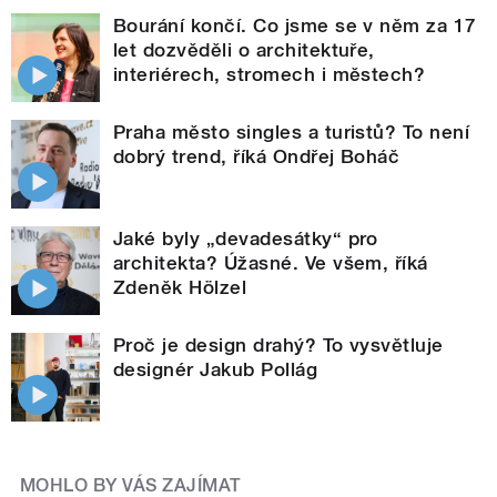
Bourání končí. Co jsme se v něm za 17
let dozvěděli o architektuře,
interiérech, stromech i městech?
Praha město singles a turistů? To není
dobrý trend, říká Ondřej Boháč
Jaké byly „devadesátky“ pro
architekta? Úžasné. Ve všem, říká
Zdeněk Hölzel
Proč je design drahý? To vysvětluje
designér Jakub Pollág
MOHLO BY VÁS ZAJÍMAT