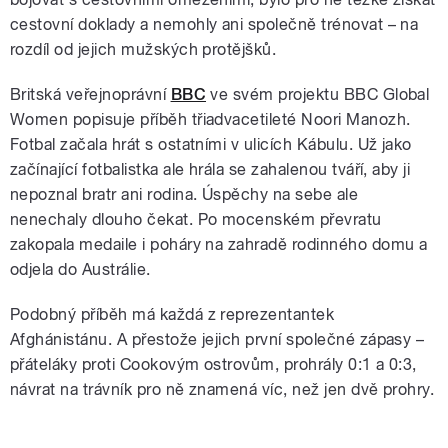
cestovní doklady a nemohly ani společně trénovat – na
rozdíl od jejich mužských protějšků.
Britská veřejnoprávní
BBC
ve svém projektu BBC Global
Women popisuje příběh třiadvacetileté Noori Manozh.
Fotbal začala hrát s ostatními v ulicích Kábulu. Už jako
začínající fotbalistka ale hrála se zahalenou tváří, aby ji
nepoznal bratr ani rodina. Úspěchy na sebe ale
nenechaly dlouho čekat. Po mocenském převratu
zakopala medaile i poháry na zahradě rodinného domu a
odjela do Austrálie.
Podobný příběh má každá z reprezentantek
Afghánistánu. A přestože jejich první společné zápasy –
přáteláky proti Cookovým ostrovům, prohrály 0:1 a 0:3,
návrat na trávník pro ně znamená víc, než jen dvě prohry.