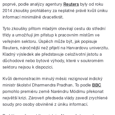
poprvé, podle analýzy agentury
Reuters
byly od roku
2014 zkoušky prohlášeny za neplatné právě kvůli úniku
informací minimálně dvacetkrát.
Tyto zkoušky přitom mladým otevírají cestu do střední
třídy a umožňují jim přístup k pracovním místům ve
veřejném sektoru. Úspěch může být, jak popisuje
Reuters, náročnější než přijetí na Harvardovu univerzitu.
Kladný výsledek ale představuje celoživotní jistotu a
důchodové nebo bytové výhody, které v soukromém
sektoru nejsou k dispozici.
Kvůli demonstracím minulý měsíc rezignoval indický
ministr školství Dharmendra Pradhan. To podle
BBC
pomohlo premiéru země Naréndru Módímu překonat
největší krizi. Zároveň předseda vlády zavedl zrychlené
soudy pro osoby obviněné z úniku informací.