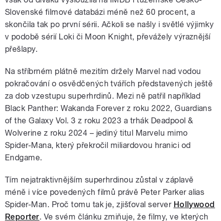
Slovenské filmové databázi méně než 60 procent, a
skončila tak po první sérii. Ačkoli se našly i světlé výjimky
v podobě sérií Loki či Moon Knight, převážely výraznější
přešlapy.
Na stříbrném plátně mezitím držely Marvel nad vodou
pokračování o osvědčených tvářích představených ještě
za dob vzestupu superhrdinů. Mezi ně patřil například
Black Panther: Wakanda Forever z roku 2022, Guardians
of the Galaxy Vol. 3 z roku 2023 a trhák Deadpool &
Wolverine z roku 2024 – jediný titul Marvelu mimo
Spider-Mana, který překročil miliardovou hranici od
Endgame.
Tím nejatraktivnějším superhrdinou zůstal v záplavě
méně i více povedených filmů právě Peter Parker alias
Spider-Man. Proč tomu tak je, zjišťoval server
Hollywood
Reporter
. Ve svém článku zmiňuje, že filmy, ve kterých