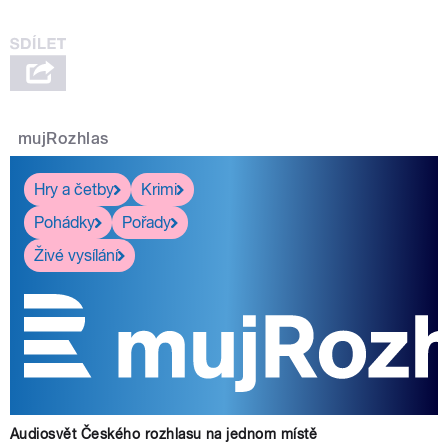
mujRozhlas
Hry a četby
Krimi
Pohádky
Pořady
Živé vysílání
Audiosvět Českého rozhlasu na jednom místě