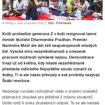
Protesty v Indii (ilustrační foto)
|
foto:
Profimedia
Kvůli protestům generace Z v Indii rezignoval tamní
ministr školství Dharmendra Pradhan. Premiér
Naréndra Módí ale dál čelí nespokojenosti mladých
lidí. Vysoká míra nezaměstnanosti a omezené
pracovní možnosti vyřešené nejsou. Demonstrace
trvají už od května, kdy mladé nezaměstnané
předseda indického Nejvyššího soudu označil za
šváby. Ti si ale název převzaly a své protesty nazývají
Švábí revoluce.
Nepokoje vyvolalo rozhodnutí vlády o zrušení výsledků
přijímacích zkoušek pro přibližně 2 miliony studentů.
Došlo totiž k úniku zkušebních otázek. To se ale nestalo