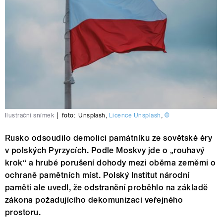
Ilustrační snímek
|
foto:
Unsplash
,
Licence Unsplash
,
©
Rusko odsoudilo demolici památníku ze sovětské éry
v polských Pyrzycích. Podle Moskvy jde o „rouhavý
krok“ a hrubé porušení dohody mezi oběma zeměmi o
ochraně pamětních míst. Polský Institut národní
paměti ale uvedl, že odstranění proběhlo na základě
zákona požadujícího dekomunizaci veřejného
prostoru.