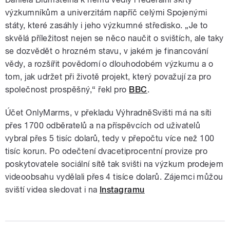
výzkumníkům a univerzitám napříč celými Spojenými
státy, které zasáhly i jeho výzkumné středisko. „Je to
skvělá příležitost nejen se něco naučit o svištích, ale taky
se dozvědět o hrozném stavu, v jakém je financování
vědy, a rozšířit povědomí o dlouhodobém výzkumu a o
tom, jak udržet při životě projekt, který považují za pro
společnost prospěšný,“ řekl pro
BBC
.
Účet OnlyMarms, v překladu VýhradněSvišti má na síti
přes 1700 odběratelů a na příspěvcích od uživatelů
vybral přes 5 tisíc dolarů, tedy v přepočtu více než 100
tisíc korun. Po odečtení dvacetiprocentní provize pro
poskytovatele sociální sítě tak svišti na výzkum prodejem
videoobsahu vydělali přes 4 tisíce dolarů. Zájemci můžou
sviští videa sledovat i na
Instagramu