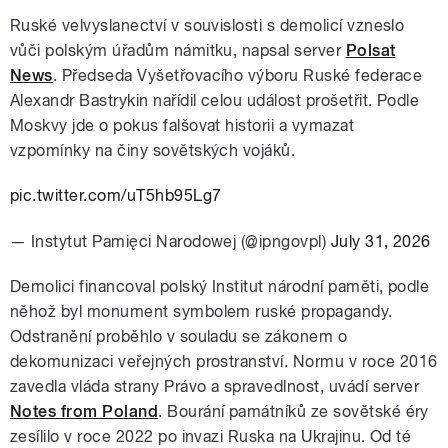
Ruské velvyslanectví v souvislosti s demolicí vzneslo
vůči polským úřadům námitku, napsal server
Polsat
News
. Předseda Vyšetřovacího výboru Ruské federace
Alexandr Bastrykin nařídil celou událost prošetřit. Podle
Moskvy jde o pokus falšovat historii a vymazat
vzpomínky na činy sovětských vojáků.
pic.twitter.com/uT5hb95Lg7
— Instytut Pamięci Narodowej (@ipngovpl)
July 31, 2026
Demolici financoval polský Institut národní paměti, podle
něhož byl monument symbolem ruské propagandy.
Odstranění proběhlo v souladu se zákonem o
dekomunizaci veřejných prostranství. Normu v roce 2016
zavedla vláda strany Právo a spravedlnost, uvádí server
Notes from Poland
. Bourání památníků ze sovětské éry
zesílilo v roce 2022 po invazi Ruska na Ukrajinu. Od té