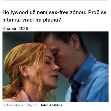
Hollywood už není sex-free zónou. Proč se
intimita vrací na plátna?
6. srpen 2026
Erotický thriller Babygirl
|
foto:
A24films