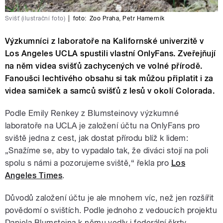
Svišť (ilustrační foto)
|
foto:
Zoo Praha
,
Petr Hamerník
Výzkumníci z laboratoře na Kalifornské univerzitě v
Los Angeles UCLA spustili vlastní OnlyFans. Zveřejňují
na něm videa svišťů zachycených ve volné přírodě.
Fanoušci lechtivého obsahu si tak můžou připlatit i za
videa samiček a samců svišťů z lesů v okolí Colorada.
Podle Emily Renkey z Blumsteinovy výzkumné
laboratoře na UCLA je založení účtu na OnlyFans pro
sviště jedna z cest, jak dostat přírodu blíž k lidem:
„Snažíme se, aby to vypadalo tak, že diváci stojí na poli
spolu s námi a pozorujeme sviště,“ řekla pro
Los
Angeles Times
.
Důvodů založení účtu je ale mnohem víc, než jen rozšířit
povědomí o svištích. Podle jednoho z vedoucích projektu
Daniela Blumsteina k němu vedly i federální škrty