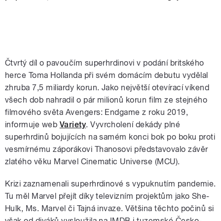
Čtvrtý díl o pavoučím superhrdinovi v podání britského
herce Toma Hollanda při svém domácím debutu vydělal
zhruba 7,5 miliardy korun. Jako největší otevírací víkend
všech dob nahradil o pár milionů korun film ze stejného
filmového světa Avengers: Endgame z roku 2019,
informuje web
Variety
. Vyvrcholení dekády plné
superhrdinů bojujících na samém konci bok po boku proti
vesmírnému záporákovi Thanosovi představovalo závěr
zlatého věku Marvel Cinematic Universe (MCU).
Krizi zaznamenali superhrdinové s vypuknutím pandemie.
Tu měl Marvel přejít díky televizním projektům jako She-
Hulk, Ms. Marvel či Tajná invaze. Většina těchto počinů si
však od diváků vysloužila na IMDB i tuzemské Česko-