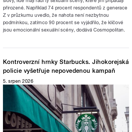
slovy, lidé mají rádi ty sexuální scény, které jim připadají
přirozené. Například 74 procent respondentů z generace
Z v průzkumu uvedlo, že nahota není nezbytnou
podmínkou, zatímco 90 procent se vyjádřilo, že klíčové
jsou emocionální sexuální scény, dodává Cosmopolitan.
Kontroverzní hrnky Starbucks. Jihokorejská
policie vyšetřuje nepovedenou kampaň
5. srpen 2026