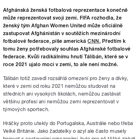
Afghánská ženská fotbalová reprezentace konečně
může reprezentovat svoji zemi. FIFA rozhodla, že
ženský tým Afghan Women United může oficiálně
zastupovat Afghánistán v soutěžích mezinárodní
fotbalové federace, píše americká
CNN.
Předtím k
tomu ženy potřebovaly souhlas Afghánské fotbalové
federace. Kvůli radikálnímu hnutí Tálibán, které se v
roce 2021 ujalo moci v zemi, to ale není možné.
Tálibán totiž zavedl rozsáhlá omezení pro ženy a dívky,
které v zemi od roku 2021 nemůžou studovat na
středních ani vysokých školách, nemůžou zastávat
většinu profesí ani nemůžou zemi reprezentovat v
týmových sportech.
Hráčky proto utekly do Portugalska, Austrálie nebo třeba
Velké Británie. Jako žadatelky o azyl ale často musely
bojovat s cestovními omezeními, bylo pro ně těžké získat