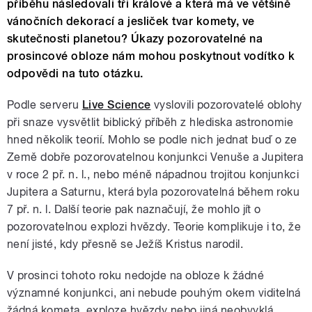
příběhu následovali tři králové a která má ve většině
vánočních dekorací a jesliček tvar komety, ve
skutečnosti planetou? Úkazy pozorovatelné na
prosincové obloze nám mohou poskytnout vodítko k
odpovědi na tuto otázku.
Podle serveru
Live Science
vyslovili pozorovatelé oblohy
při snaze vysvětlit biblický příběh z hlediska astronomie
hned několik teorií. Mohlo se podle nich jednat buď o ze
Země dobře pozorovatelnou konjunkci Venuše a Jupitera
v roce 2 př. n. l., nebo méně nápadnou trojitou konjunkci
Jupitera a Saturnu, která byla pozorovatelná během roku
7 př. n. l. Další teorie pak naznačují, že mohlo jít o
pozorovatelnou explozi hvězdy. Teorie komplikuje i to, že
není jisté, kdy přesně se Ježíš Kristus narodil.
V prosinci tohoto roku nedojde na obloze k žádné
významné konjunkci, ani nebude pouhým okem viditelná
žádná kometa, exploze hvězdy nebo jiná neobvyklá