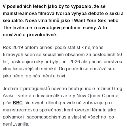
V posledních letech jako by to vypadalo, že se
mainstreamová filmová tvorba vyhýbá debatě o sexu a
sexualitě. Nová vlna filmů jako I Want Your Sex nebo
The Invite ale znovuobjevuje intimní scény. A to
odvážně a provokativně.
Rok 2019 přitom přinesl podle statistik nejméně
filmových scén se sexuálním obsahem za posledních 50
let, následující roky nebyly jiné. 2026 ale přináší čerstvou
vlnu lascivnějších snímků. Do popředí se dostává sex
jako něco, co nás mění a baví.
Jedním z protagonistů nového hnutí je indie režisér Greg
Araki – veterán devadesátkové éry New Queer Cinema,
píše
BBC
. Ve svých dílech pravidelně zobrazuje pro
mainstreamovou společnost kontroverzní témata jako
polyamorii, sadomasochismus a vlastně všechno, co
není „vanilla.“