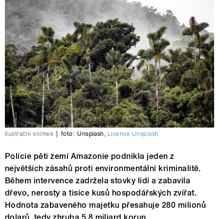
Ilustrační snímek
|
foto:
Unsplash
,
Licence Unsplash
Policie pěti zemí Amazonie podnikla jeden z
největších zásahů proti environmentální kriminalitě.
Během intervence zadržela stovky lidí a zabavila
dřevo, nerosty a tisíce kusů hospodářských zvířat.
Hodnota zabaveného majetku přesahuje 280 milionů
dolarů, tedy zhruba 5,8 miliard korun.