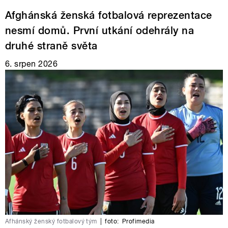
Afghánská ženská fotbalová reprezentace
nesmí domů. První utkání odehrály na
druhé straně světa
6. srpen 2026
Afhánský ženský fotbalový tým
|
foto:
Profimedia