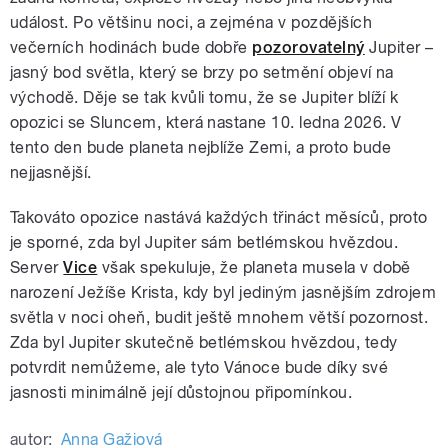
událost. Po většinu noci, a zejména v pozdějších
večerních hodinách bude dobře
pozorovatelný
Jupiter –
jasný bod světla, který se brzy po setmění objeví na
východě. Děje se tak kvůli tomu, že se Jupiter blíží k
opozici se Sluncem, která nastane 10. ledna 2026. V
tento den bude planeta nejblíže Zemi, a proto bude
nejjasnější.
Takováto opozice nastává každých třináct měsíců, proto
je sporné, zda byl Jupiter sám betlémskou hvězdou.
Server
Vice
však spekuluje, že planeta musela v době
narození Ježíše Krista, kdy byl jediným jasnějším zdrojem
světla v noci oheň, budit ještě mnohem větší pozornost.
Zda byl Jupiter skutečně betlémskou hvězdou, tedy
potvrdit nemůžeme, ale tyto Vánoce bude díky své
jasnosti minimálně její důstojnou připomínkou.
autor:
Anna Gažiová