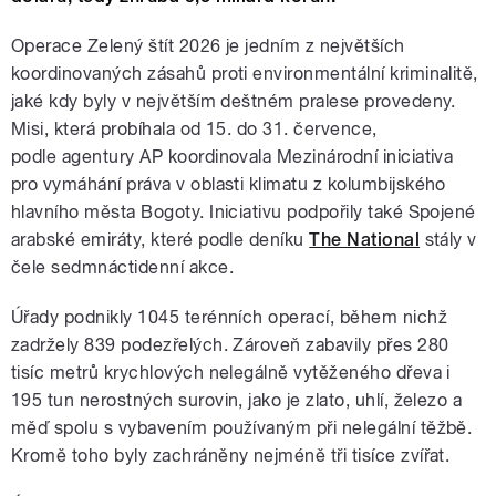
Operace Zelený štít 2026 je jedním z největších
koordinovaných zásahů proti environmentální kriminalitě,
jaké kdy byly v největším deštném pralese provedeny.
Misi, která probíhala od 15. do 31. července,
podle agentury AP koordinovala Mezinárodní iniciativa
pro vymáhání práva v oblasti klimatu z kolumbijského
hlavního města Bogoty. Iniciativu podpořily také Spojené
arabské emiráty, které podle deníku
The National
stály v
čele sedmnáctidenní akce.
Úřady podnikly 1045 terénních operací, během nichž
zadržely 839 podezřelých. Zároveň zabavily přes 280
tisíc metrů krychlových nelegálně vytěženého dřeva i
195 tun nerostných surovin, jako je zlato, uhlí, železo a
měď spolu s vybavením používaným při nelegální těžbě.
Kromě toho byly zachráněny nejméně tři tisíce zvířat.