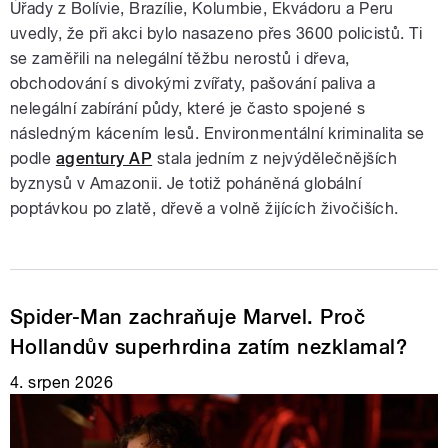
Úřady z Bolívie, Brazílie, Kolumbie, Ekvádoru a Peru
uvedly, že při akci bylo nasazeno přes 3600 policistů. Ti
se zaměřili na nelegální těžbu nerostů i dřeva,
obchodování s divokými zvířaty, pašování paliva a
nelegální zabírání půdy, které je často spojené s
následným kácením lesů. Environmentální kriminalita se
podle
agentury AP
stala jedním z nejvýdělečnějších
byznysů v Amazonii. Je totiž poháněná globální
poptávkou po zlatě, dřevě a volně žijících živočiších.
Spider-Man zachraňuje Marvel. Proč
Hollandův superhrdina zatím nezklamal?
4. srpen 2026