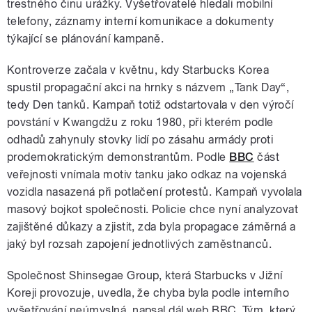
trestného činu urážky. Vyšetřovatelé hledali mobilní
telefony, záznamy interní komunikace a dokumenty
týkající se plánování kampaně.
Kontroverze začala v květnu, kdy Starbucks Korea
spustil propagační akci na hrnky s názvem „Tank Day“,
tedy Den tanků. Kampaň totiž odstartovala v den výročí
povstání v Kwangdžu z roku 1980, při kterém podle
odhadů zahynuly stovky lidí po zásahu armády proti
prodemokratickým demonstrantům. Podle
BBC
část
veřejnosti vnímala motiv tanku jako odkaz na vojenská
vozidla nasazená při potlačení protestů. Kampaň vyvolala
masový bojkot společnosti. Policie chce nyní analyzovat
zajištěné důkazy a zjistit, zda byla propagace záměrná a
jaký byl rozsah zapojení jednotlivých zaměstnanců.
Společnost Shinsegae Group, která Starbucks v Jižní
Koreji provozuje, uvedla, že chyba byla podle interního
vyšetřování neúmyslná, napsal dál web BBC. Tým, který