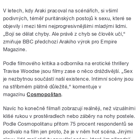
V letech, kdy Araki pracoval na scénářích, si všiml
podivných, téměř puritánských postojů k sexu, které se
objevily i mezi těmi nejprogresivnějšími mladými lidmi.
„Bojí se dělat chyby. Ale právě z chyb se člověk učí,“
zmiňuje BBC předchozí Arakiho výrok pro Empire
Magazine.
Podle filmového kritika a odborníka na erotické thrillery
Travise Woodse jsou filmy zase o něco dráždivější. „Sex
je nezbytnou součástí naší existence. Intimní scény jsou
na stříbrném plátně důležité,
“ komentuje v
magazínu
Cosmopolitan
.
Navíc ho konečně filmaři zobrazují reálněji, než vizuálními
klišé rukou v prostěradlech nebo záběry na nohy postele.
Podle Cosmopolitanu přitom 75 procent respondentů se
podívalo na film jen proto, že je v něm hot scéna. Jinými