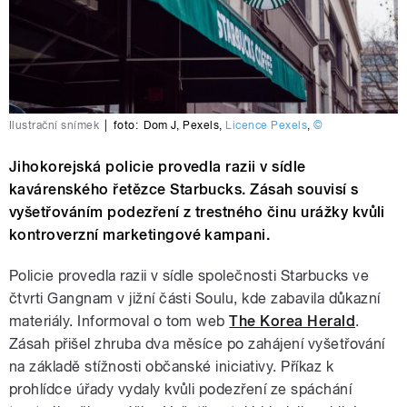
Ilustrační snímek
|
foto:
Dom J
,
Pexels
,
Licence Pexels
,
©
Jihokorejská policie provedla razii v sídle
kavárenského řetězce Starbucks. Zásah souvisí s
vyšetřováním podezření z trestného činu urážky kvůli
kontroverzní marketingové kampani.
Policie provedla razii v sídle společnosti Starbucks ve
čtvrti Gangnam v jižní části Soulu, kde zabavila důkazní
materiály. Informoval o tom web
The Korea Herald
.
Zásah přišel zhruba dva měsíce po zahájení vyšetřování
na základě stížnosti občanské iniciativy. Příkaz k
prohlídce úřady vydaly kvůli podezření ze spáchání