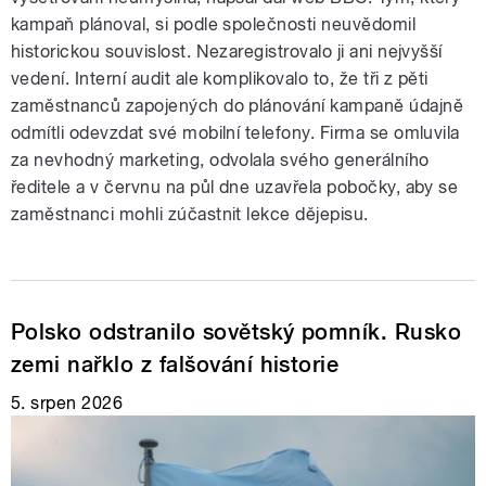
kampaň plánoval, si podle společnosti neuvědomil
historickou souvislost. Nezaregistrovalo ji ani nejvyšší
vedení. Interní audit ale komplikovalo to, že tři z pěti
zaměstnanců zapojených do plánování kampaně údajně
odmítli odevzdat své mobilní telefony. Firma se omluvila
za nevhodný marketing, odvolala svého generálního
ředitele a v červnu na půl dne uzavřela pobočky, aby se
zaměstnanci mohli zúčastnit lekce dějepisu.
Polsko odstranilo sovětský pomník. Rusko
zemi nařklo z falšování historie
5. srpen 2026