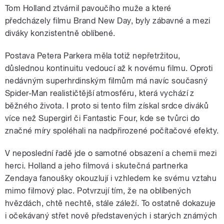
Tom Holland ztvárnil pavoučího muže a které
předcházely filmu Brand New Day, byly zábavné a mezi
diváky konzistentně oblíbené.
Postava Petera Parkera měla totiž nepřetržitou,
důslednou kontinuitu vedoucí až k novému filmu. Oproti
nedávným superhrdinským filmům má navíc současný
Spider-Man realističtější atmosféru, která vychází z
běžného života. I proto si tento film získal srdce diváků
více než Supergirl či Fantastic Four, kde se tvůrci do
značné míry spoléhali na nadpřirozené počítačové efekty.
V neposlední řadě jde o samotné obsazení a chemii mezi
herci. Holland a jeho filmová i skutečná partnerka
Zendaya fanoušky okouzlují i vzhledem ke svému vztahu
mimo filmový plac. Potvrzují tím, že na oblíbených
hvězdách, chtě nechtě, stále záleží. To ostatně dokazuje
i očekávaný střet nově představených i starých známých