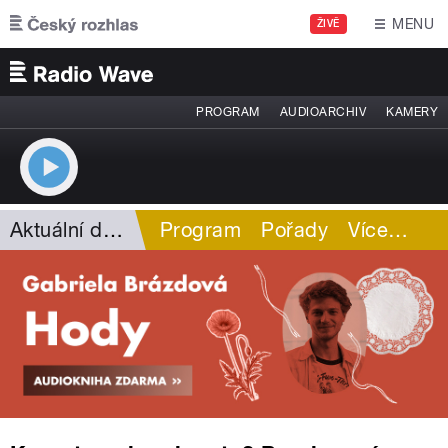
Přejít k hlavnímu obsahu
MENU
ŽIVĚ
PROGRAM
AUDIOARCHIV
KAMERY
Aktuální dění
Program
Pořady
Více
…