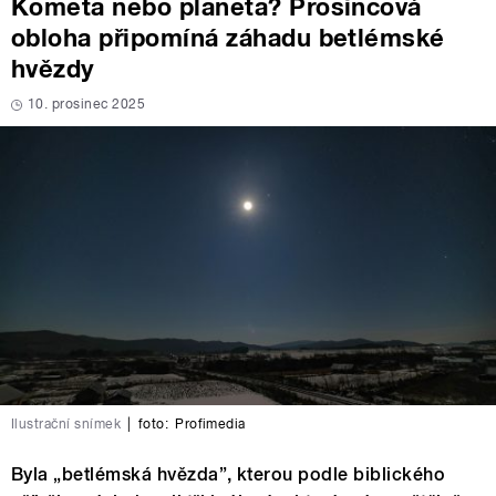
Kometa nebo planeta? Prosincová
obloha připomíná záhadu betlémské
hvězdy
10. prosinec 2025
Ilustrační snímek
|
foto:
Profimedia
Byla „betlémská hvězda”, kterou podle biblického