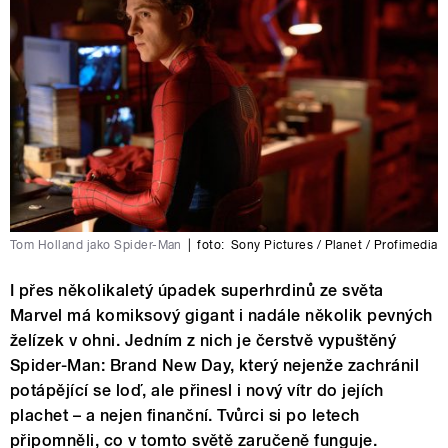
Tom Holland jako Spider-Man
|
foto:
Sony Pictures / Planet / Profimedia
I přes několikaletý úpadek superhrdinů ze světa
Marvel má komiksový gigant i nadále několik pevných
želízek v ohni. Jedním z nich je čerstvě vypuštěný
Spider-Man: Brand New Day, který nejenže zachránil
potápějící se loď, ale přinesl i nový vítr do jejích
plachet – a nejen finanční. Tvůrci si po letech
připomněli, co v tomto světě zaručeně funguje.