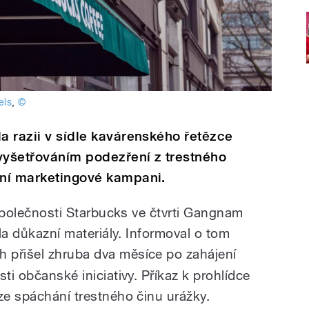
els
,
©
la razii v sídle kavárenského řetězce
vyšetřováním podezření z trestného
zní marketingové kampani.
e společnosti Starbucks ve čtvrti Gangnam
ila důkazní materiály. Informoval o tom
h přišel zhruba dva měsíce po zahájení
ti občanské iniciativy. Příkaz k prohlídce
ze spáchání trestného činu urážky.