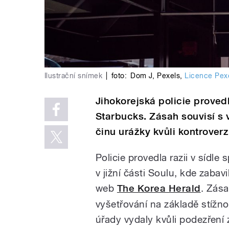
Ilustrační snímek
|
foto:
Dom J
,
Pexels
,
Licence Pex
Jihokorejská policie proved
Starbucks. Zásah souvisí s 
činu urážky kvůli kontrover
Policie provedla razii v sídl
v jižní části Soulu, kde zabav
web
The Korea Herald
. Zása
vyšetřování na základě stížnos
úřady vydaly kvůli podezření 