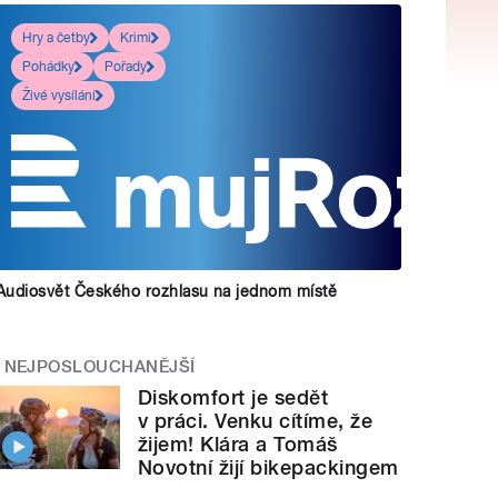
Hry a četby
Krimi
Pohádky
Pořady
Živé vysílání
Audiosvět Českého rozhlasu na jednom místě
NEJPOSLOUCHANĚJŠÍ
Diskomfort je sedět
v práci. Venku cítíme, že
žijem! Klára a Tomáš
Novotní žijí bikepackingem