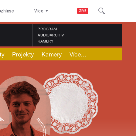
ozhlase
Více
ŽIVĚ
PROGRAM
AUDIOARCHIV
KAMERY
ty
Projekty
Kamery
Více
…