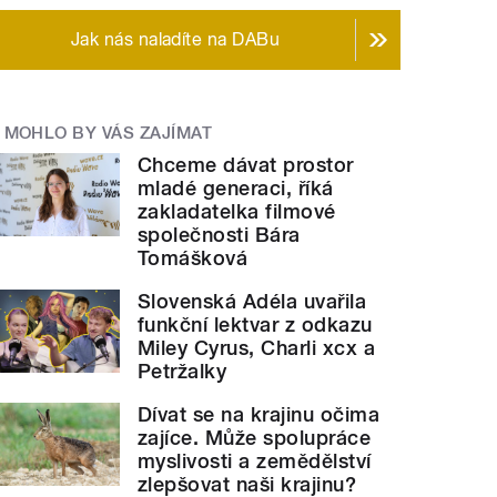
Jak nás naladíte na DABu
MOHLO BY VÁS ZAJÍMAT
Chceme dávat prostor
mladé generaci, říká
zakladatelka filmové
společnosti Bára
Tomášková
Slovenská Adéla uvařila
funkční lektvar z odkazu
Miley Cyrus, Charli xcx a
Petržalky
Dívat se na krajinu očima
zajíce. Může spolupráce
myslivosti a zemědělství
zlepšovat naši krajinu?