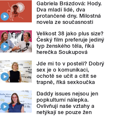
Gabriela Brázdová: Hody.
Dva mladí lidé, dva
protančené dny. Milostná
novela ze současnosti
Velikost 38 jako plus size?
Český film preferuje jediný
typ ženského těla, říká
herečka Soukupová
Jde mi to v posteli? Dobrý
sex je o komunikaci,
ochotě se učit a cítit se
trapně, říká sexkoučka
Daddy issues nejsou jen
popkulturní nálepka.
Ovlivňují naše vztahy a
netýkají se pouze žen