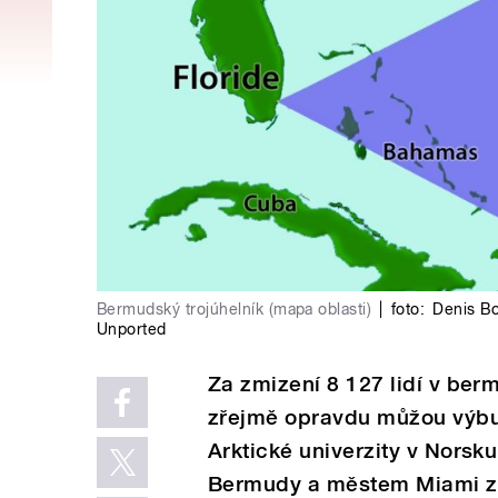
Bermudský trojúhelník (mapa oblasti)
|
foto:
Denis Bo
Unported
Za zmizení 8 127 lidí v ber
zřejmě opravdu můžou výbuc
Arktické univerzity v Norsku
Bermudy a městem Miami zmi