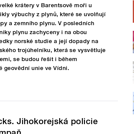
elké krátery v Barentsově moři u
kly výbuchy z plynů, které se uvolňují
py a zemního plynu. V posledních
niky plynu zachyceny i na obou
edky norské studie a její dopady na
ého trojúhelníku, která se vysvětluje
emi, se budou řešit i během
 geovědní unie ve Vídni.
ks. Jihokorejská policie
ampaň