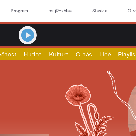
Program
mujRozhlas
Stanice
O r
ečnost
Hudba
Kultura
O nás
Lidé
Playlis