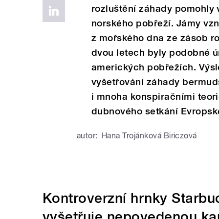
rozluštění záhady pomohly v
norského pobřeží. Jámy vzni
z mořského dna ze zásob ro
dvou letech byly podobné ú
amerických pobřežích. Výsl
vyšetřování záhady bermudsk
i mnoha konspiračními teori
dubnového setkání Evropské
autor:
Hana Trojánková Biriczová
Kontroverzní hrnky Starbuc
vyšetřuje nepovedenou k