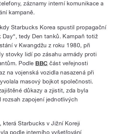
 telefony, záznamy interní komunikace a
vání kampaně.
 kdy Starbucks Korea spustil propagační
k Day“, tedy Den tanků. Kampaň totiž
vstání v Kwangdžu z roku 1980, při
 stovky lidí po zásahu armády proti
antům. Podle
BBC
část veřejnosti
az na vojenská vozidla nasazená při
yvolala masový bojkot společnosti.
ajištěné důkazy a zjistit, zda byla
 rozsah zapojení jednotlivých
která Starbucks v Jižní Koreji
yla podle interního vyšetřování