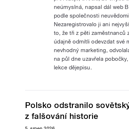
neúmyslná, napsal dál web B
podle společnosti neuvědomil
Nezaregistrovalo ji ani nejvyš
to, že tři z pěti zaměstnanc
údajně odmítli odevzdat své m
nevhodný marketing, odvolala
na půl dne uzavřela pobočky,
lekce dějepisu.
Polsko odstranilo sovětsk
z falšování historie
5. srpen 2026