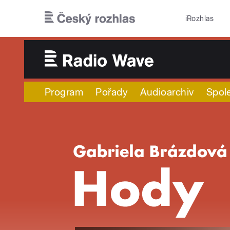
Přejít k hlavnímu obsahu
iRozhlas
Program
Pořady
Audioarchiv
Spol