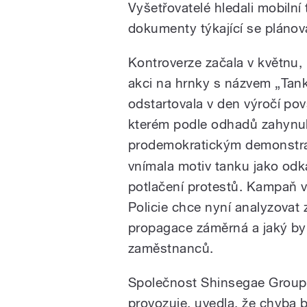
Vyšetřovatelé hledali mobilní
dokumenty týkající se pláno
Kontroverze začala v květnu,
akci na hrnky s názvem „Tan
odstartovala v den výročí po
kterém podle odhadů zahynuly
prodemokratickým demonstr
vnímala motiv tanku jako odk
potlačení protestů. Kampaň v
Policie chce nyní analyzovat z
propagace záměrná a jaký byl
zaměstnanců.
Společnost Shinsegae Group, 
provozuje, uvedla, že chyba b