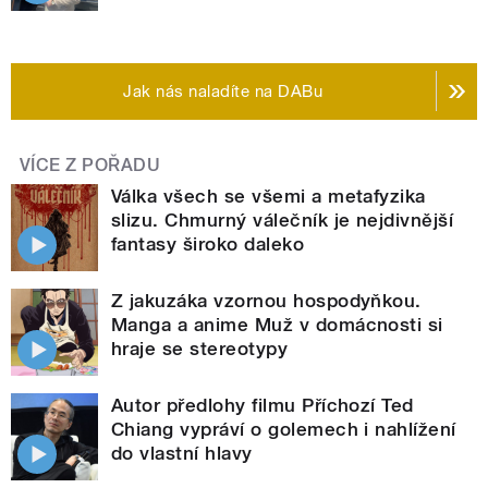
Jak nás naladíte na DABu
VÍCE Z POŘADU
Válka všech se všemi a metafyzika
slizu. Chmurný válečník je nejdivnější
fantasy široko daleko
Z jakuzáka vzornou hospodyňkou.
Manga a anime Muž v domácnosti si
hraje se stereotypy
Autor předlohy filmu Příchozí Ted
Chiang vypráví o golemech i nahlížení
do vlastní hlavy