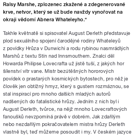
Ralsy Marshe, zplozenec zkažené a zdegenerované
krve, netvor, který se už bude navždy vynořovat na
okraji vědomí Abnera Whateleyho.“
Takhle květnatě si spisovatel August Derleth představuje
plod sexuálního spojení čarodějné rodiny Whateleyů
z povídky Hrůza v Dunwichi a rodu rybinou nasmrádlých
Marshů z textu Stín nad Innsmouthem. Znalci děl
Howarda Philipse Lovecrafta už jistě tuší, z jakých hor
šílenství vítr vane. Mistr bezútěšných hororových
povídek o prastarých kosmických bytostech, pro něž je
člověk jen obtížný hmyz, který s gustem rozmáznou, se
stal inspirací pro mnoho dalších mladých autorů
nadšených do fatalistické hrůzy. Jedním z nich byl i
August Derleth, tvůrce, na nějž mnoho Lovecraftových
fanoušků nevzpomíná právě v dobrém. Jak zdařilým
nebo nezdařilým pokračovatelem mistra hrůzy Derleth
vlastně byl, teď můžeme posoudit i my. V českém jazyce