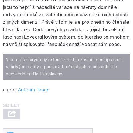
jsou to nepříliš nápadité variace na návraty domněle
mrtvých předků ze záhrobí nebo invaze bizarních bytostí
z jiných dimenzí. Právě v tom je ale pro dnešního čtenáře
hlavní kouzlo Derlethových povídek – v jejich bezelstné
fascinaci Lovecraftovým světem, do kterého se mnohem
naivnější spisovatel-fanoušek snaží vepsat sám sebe.
Více o prastarých bytostech z hlubin kosmu, spolupracích
s mrtvými autory a podivných dědictvích si poslechněte
v posledním díle Ektoplasmy.
autor:
Antonín Tesař