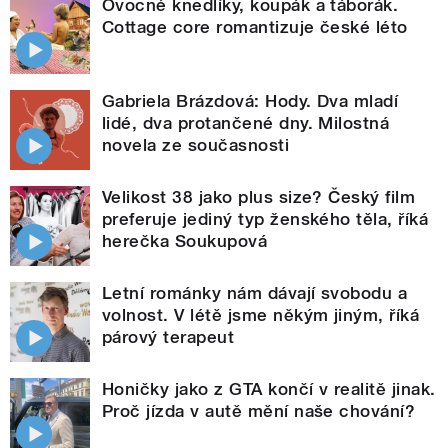
Ovocné knedlíky, koupák a táborák.
Cottage core romantizuje české léto
Gabriela Brázdová: Hody. Dva mladí
lidé, dva protančené dny. Milostná
novela ze současnosti
Velikost 38 jako plus size? Český film
preferuje jediný typ ženského těla, říká
herečka Soukupová
Letní románky nám dávají svobodu a
volnost. V létě jsme někým jiným, říká
párový terapeut
Honičky jako z GTA končí v realitě jinak.
Proč jízda v autě mění naše chování?