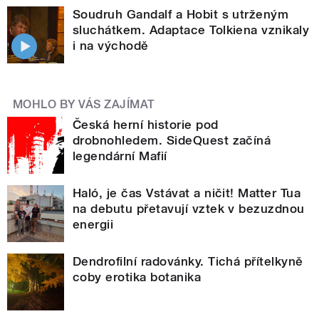
Soudruh Gandalf a Hobit s utrženým
sluchátkem. Adaptace Tolkiena vznikaly
i na východě
MOHLO BY VÁS ZAJÍMAT
Česká herní historie pod
drobnohledem. SideQuest začíná
legendární Mafií
Haló, je čas Vstávat a ničit! Matter Tua
na debutu přetavují vztek v bezuzdnou
energii
Dendrofilní radovánky. Tichá přítelkyně
coby erotika botanika