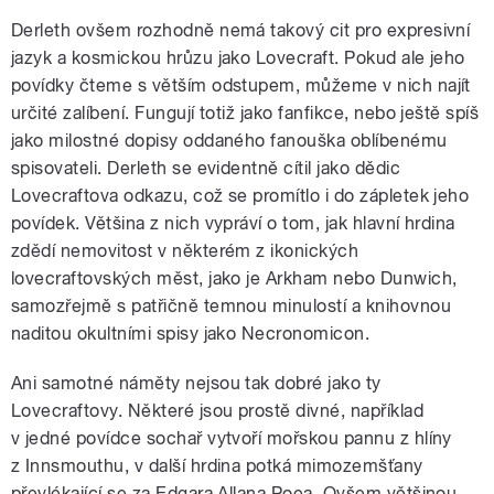
Derleth ovšem rozhodně nemá takový cit pro expresivní
jazyk a kosmickou hrůzu jako Lovecraft. Pokud ale jeho
povídky čteme s větším odstupem, můžeme v nich najít
určité zalíbení. Fungují totiž jako fanfikce, nebo ještě spíš
jako milostné dopisy oddaného fanouška oblíbenému
spisovateli. Derleth se evidentně cítil jako dědic
Lovecraftova odkazu, což se promítlo i do zápletek jeho
povídek. Většina z nich vypráví o tom, jak hlavní hrdina
zdědí nemovitost v některém z ikonických
lovecraftovských měst, jako je Arkham nebo Dunwich,
samozřejmě s patřičně temnou minulostí a knihovnou
naditou okultními spisy jako Necronomicon.
Ani samotné náměty nejsou tak dobré jako ty
Lovecraftovy. Některé jsou prostě divné, například
v jedné povídce sochař vytvoří mořskou pannu z hlíny
z Innsmouthu, v další hrdina potká mimozemšťany
převlékající se za Edgara Allana Poea. Ovšem většinou