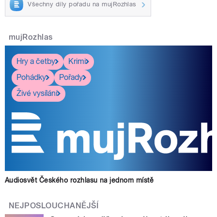
Všechny díly pořadu na mujRozhlas
mujRozhlas
Hry a četby
Krimi
Pohádky
Pořady
Živé vysílání
Audiosvět Českého rozhlasu na jednom místě
NEJPOSLOUCHANĚJŠÍ