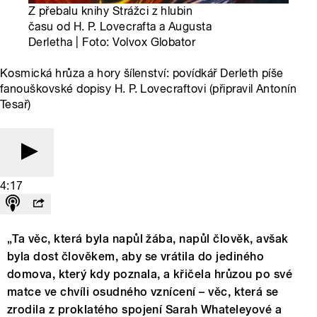
Z přebalu knihy Strážci z hlubin
času od H. P. Lovecrafta a Augusta
Derletha | Foto: Volvox Globator
Kosmická hrůza a hory šílenství: povídkář Derleth píše
fanouškovské dopisy H. P. Lovecraftovi (připravil Antonín
Tesař)
4:17
„Ta věc, která byla napůl žába, napůl člověk, avšak
byla dost člověkem, aby se vrátila do jediného
domova, který kdy poznala, a křičela hrůzou po své
matce ve chvíli osudného vznícení – věc, která se
zrodila z proklatého spojení Sarah Whateleyové a