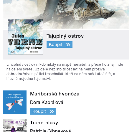
Tajuplný ostrov
Koupit
Lincolnův ostrov nikdo nikdy na mapě nenašel, a přece ho znají lidé
na celém světě. Už déle než sto třicet let na něm prožívají
dobrodružství s pěticí trosečníků, kteří na něm našli útočiště, a
hlavně nejedno tajemství.
Mariborská hypnóza
Dora Kaprálová
Koupit
Tiché hlasy
Patricia Gibneyová