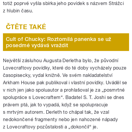
totiž poprvé vyšla sbírka jeho povídek s názvem Strážci
z hlubin času.
Cult of Chucky: Roztomilá panenka se už
posedmé vydává vraždit
Největší zásluhou Augusta Derletha bylo, že původní
Lovecraftovy povídky, které do té doby vycházely pouze
časopisecky, vydal knižně. Ve svém nakladatelství
Arkham House pak publikoval i vlastní povídky. Uváděl se
v nich jen jako spoluautor a prohlašoval je za „posmrtné
spolupráce s Lovecraftem“. Badatel S. T. Joshi se dnes
právem ptá, jak to vypadá, když se spolupracuje
s mrtvým autorem. Derleth to chápal tak, že vzal
nedokončené fragmenty nebo jen nahozené nápady
z Lovecraftovy pozůstalosti a „dokončil“ je.