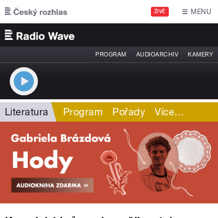
Přejít k hlavnímu obsahu
MENU
ŽIVĚ
PROGRAM
AUDIOARCHIV
KAMERY
Literatura
Program
Pořady
Více
…