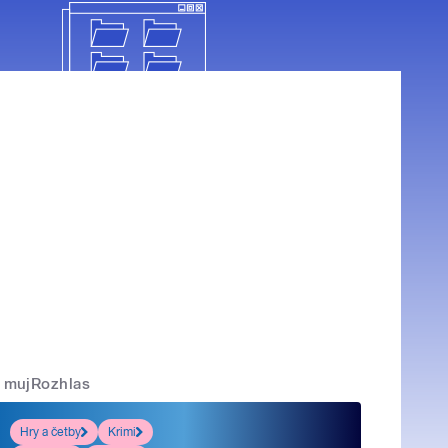
mujRozhlas
Hry a četby
Krimi