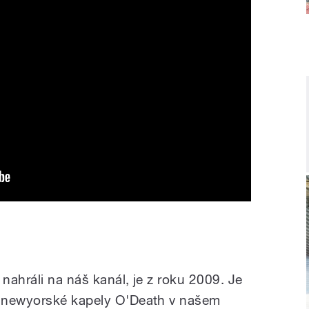
 nahráli na náš kanál, je z roku 2009. Je
í newyorské kapely O'Death v našem