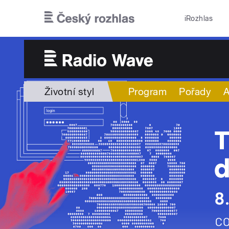
Přejít k hlavnímu obsahu
iRozhlas
Životní styl
Program
Pořady
A