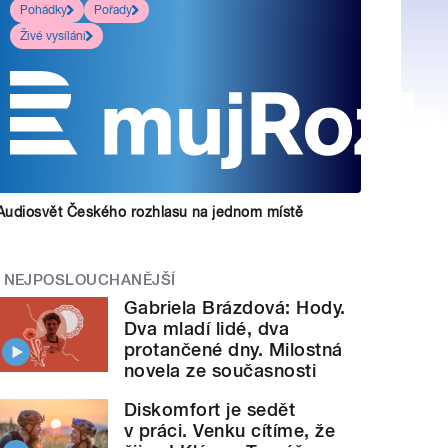
Pohádky
Pořady
Živé vysílání
Audiosvět Českého rozhlasu na jednom místě
NEJPOSLOUCHANĚJŠÍ
Gabriela Brázdová: Hody.
Dva mladí lidé, dva
protančené dny. Milostná
novela ze současnosti
Diskomfort je sedět
v práci. Venku cítíme, že