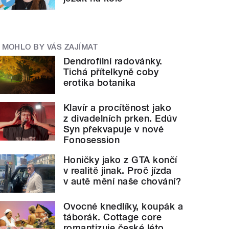
MOHLO BY VÁS ZAJÍMAT
Dendrofilní radovánky.
Tichá přítelkyně coby
erotika botanika
Klavír a procítěnost jako
z divadelních prken. Edúv
Syn překvapuje v nové
Fonosession
Honičky jako z GTA končí
v realitě jinak. Proč jízda
v autě mění naše chování?
Ovocné knedlíky, koupák a
táborák. Cottage core
romantizuje české léto