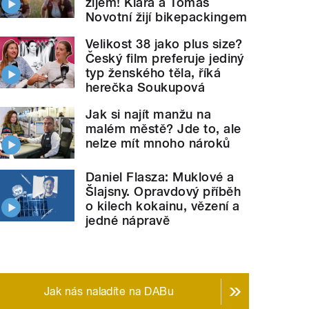
žijem! Klára a Tomáš
Novotní žijí bikepackingem
Velikost 38 jako plus size?
Český film preferuje jediný
typ ženského těla, říká
herečka Soukupová
Jak si najít manžu na
malém městě? Jde to, ale
nelze mít mnoho nároků
Daniel Flasza: Muklové a
Šlajsny. Opravdový příběh
o kilech kokainu, vězení a
jedné nápravě
Jak nás naladíte na DABu