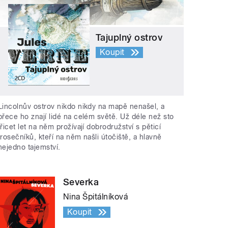
Tajuplný ostrov
Koupit
Lincolnův ostrov nikdo nikdy na mapě nenašel, a
přece ho znají lidé na celém světě. Už déle než sto
třicet let na něm prožívají dobrodružství s pěticí
trosečníků, kteří na něm našli útočiště, a hlavně
nejedno tajemství.
Severka
Nina Špitálníková
Koupit