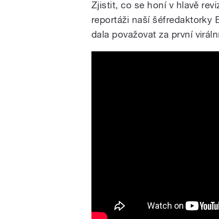
Zjistit, co se honí v hlavě rev
reportáži naší šéfredaktorky
dala považovat za první virál