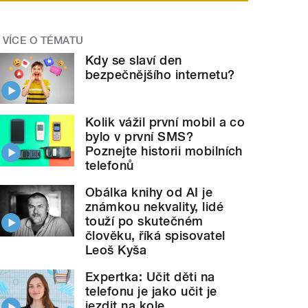
VÍCE O TÉMATU
Kdy se slaví den
bezpečnějšího internetu?
Kolik vážil první mobil a co
bylo v první SMS?
Poznejte historii mobilních
telefonů
Obálka knihy od AI je
známkou nekvality, lidé
touží po skutečném
člověku, říká spisovatel
Leoš Kyša
Expertka: Učit děti na
telefonu je jako učit je
jezdit na kole