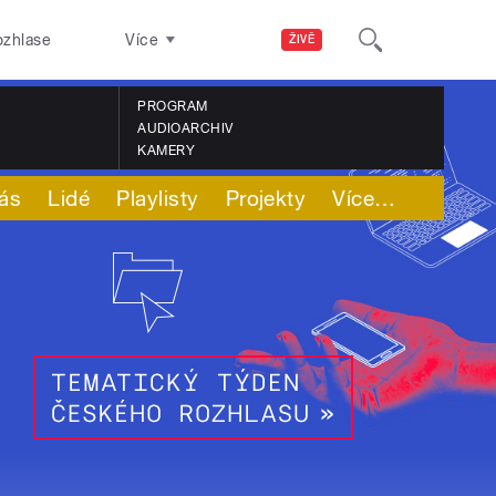
ozhlase
Více
ŽIVĚ
PROGRAM
AUDIOARCHIV
KAMERY
ás
Lidé
Playlisty
Projekty
Více
…