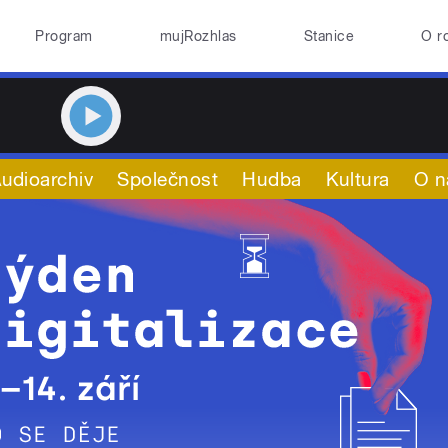
Program
mujRozhlas
Stanice
O r
udioarchiv
Společnost
Hudba
Kultura
O n