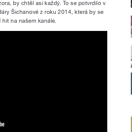
izora, by chtěl asi každý. To se potvrdilo v
 Báry Šichanové z roku 2014, která by se
ní hit na našem kanále.