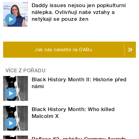
Daddy issues nejsou jen popkulturní
nálepka. Ovlivňují naše vztahy a
netýkají se pouze žen
Jak nás naladíte na DABu
VÍCE Z POŘADU
Black History Month II: Historie před
námi
Black History Month: Who killed
Malcolm X
Reflexe 62. ročníku Grammy Awards