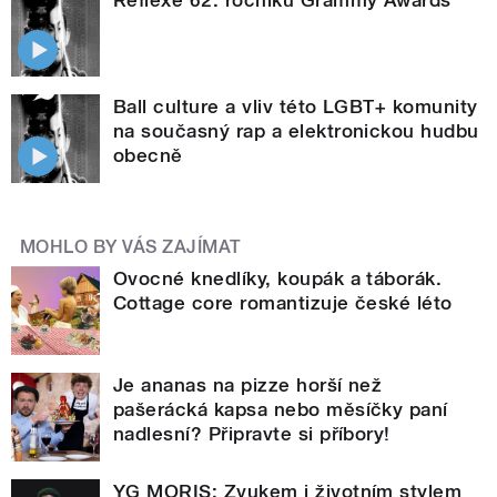
Ball culture a vliv této LGBT+ komunity
na současný rap a elektronickou hudbu
obecně
MOHLO BY VÁS ZAJÍMAT
Ovocné knedlíky, koupák a táborák.
Cottage core romantizuje české léto
Je ananas na pizze horší než
pašerácká kapsa nebo měsíčky paní
nadlesní? Připravte si příbory!
YG MORIS: Zvukem i životním stylem