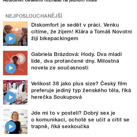
NEJPOSLOUCHANĚJŠÍ
Diskomfort je sedět v práci. Venku
cítíme, že žijem! Klára a Tomáš Novotní
žijí bikepackingem
Gabriela Brázdová: Hody. Dva mladí
lidé, dva protančené dny. Milostná
novela ze současnosti
Velikost 38 jako plus size? Český film
preferuje jediný typ ženského těla, říká
herečka Soukupová
Jde mi to v posteli? Dobrý sex je
o komunikaci, ochotě se učit a cítit se
trapně, říká sexkoučka