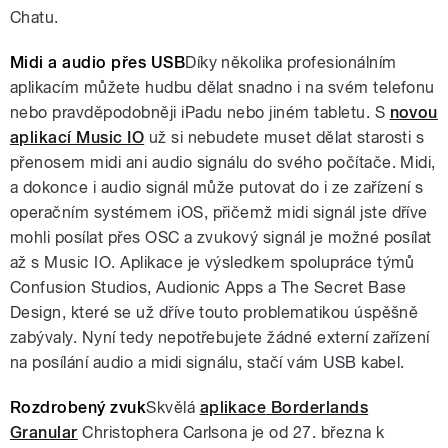
Chatu.
Midi a audio přes USB
Díky několika profesionálním
aplikacím můžete hudbu dělat snadno i na svém telefonu
nebo pravděpodobněji iPadu nebo jiném tabletu. S
novou
aplikací Music IO
už si nebudete muset dělat starosti s
přenosem midi ani audio signálu do svého počítače. Midi,
a dokonce i audio signál může putovat do i ze zařízení s
operačním systémem iOS, přičemž midi signál jste dříve
mohli posílat přes OSC a zvukový signál je možné posílat
až s Music IO. Aplikace je výsledkem spolupráce týmů
Confusion Studios, Audionic Apps a The Secret Base
Design, které se už dříve touto problematikou úspěšně
zabývaly. Nyní tedy nepotřebujete žádné externí zařízení
na posílání audio a midi signálu, stačí vám USB kabel.
Rozdrobený zvuk
Skvělá
aplikace
Borderlands
Granular
Christophera Carlsona je od 27. března k