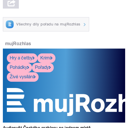
Všechny díly pořadu na mujRozhlas
mujRozhlas
Hry a četby
Krimi
Pohádky
Pořady
Živé vysílání
Audiosvět Českého rozhlasu na jednom místě