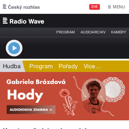
Přejít k hlavnímu obsahu
MENU
ŽIVĚ
PROGRAM
AUDIOARCHIV
KAMERY
Hudba
Program
Pořady
Více
…