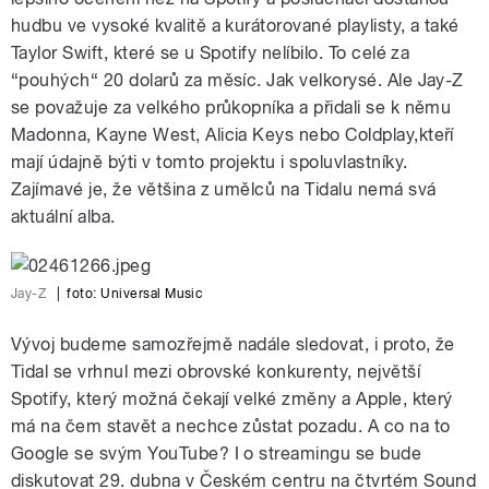
hudbu ve vysoké kvalitě a kurátorované playlisty, a také
Taylor Swift, které se u Spotify nelíbilo. To celé za
“pouhých“ 20 dolarů za měsíc. Jak velkorysé. Ale Jay-Z
se považuje za velkého průkopníka a přidali se k němu
Madonna, Kayne West, Alicia Keys nebo Coldplay,kteří
mají údajně býti v tomto projektu i spoluvlastníky.
Zajímavé je, že většina z umělců na Tidalu nemá svá
aktuální alba.
Jay-Z
|
foto: Universal Music
Vývoj budeme samozřejmě nadále sledovat, i proto, že
Tidal se vrhnul mezi obrovské konkurenty, největší
Spotify, který možná čekají velké změny a Apple, který
má na čem stavět a nechce zůstat pozadu. A co na to
Google se svým YouTube? I o streamingu se bude
diskutovat 29. dubna v Českém centru na čtvrtém Sound