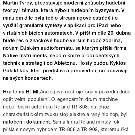
Martin Tvrdý, představuje moderní způsoby hudební
tvorby i témata, která hýbou hudebním byznysem. V
minulém díle byla řeč o streamingové estrádě i o
využití granulární syntézy v aplikaci pro iPad nebo
virtuálních bicích automatech. V příštím díle 20. dubna
bude řeč o značkové hudbě versus hudbě zdarma,
novém DJském audioformátu, se kterým přišla firma
Native Instruments, nebo o knize producentských
technik a strategií od Abletonu. Hosty budou Kyklos
Galaktikos, kteří představí a předvedou, co používají
na svých koncertech.
Hrajte na HTML
Analogové nástroje jsou v poslední době
opět velmi populární. O legendárním drum machine
neboli bicím automatu Roland TR-808, na jehož
charakteristickém zvuku stojí elektro a raný hip hop, byl
natočen i dokument
. Sama firma Roland minulý rok
přišla s novým hybridem TR-808 a TR-909, kterému říká