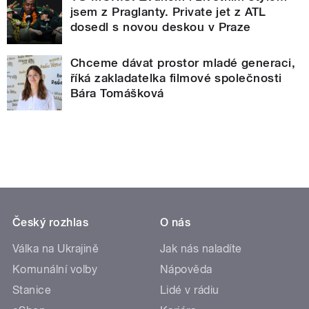
jsem z Praglanty. Private jet z ATL
dosedl s novou deskou v Praze
Chceme dávat prostor mladé generaci,
říká zakladatelka filmové společnosti
Bára Tomášková
Český rozhlas
O nás
Válka na Ukrajině
Jak nás naladíte
Komunální volby
Nápověda
Stanice
Lidé v rádiu