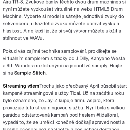
Aira TR-8. Zvukové banky těchto dvou drum machines si
nyní můžete vyzkoušet virtuálně na webu HTML5 Drum
Machine. Vyberte si model a sázejte jednotlivé zvuky do
sekvenceru, u každého zvuku můžete upravit výšku a
hlasitost. A nejlepší je, že si svůj výtvor můžete uložit a
stáhnout ve WAVu.
Pokud vás zajímá technika samplování, proklikejte se
virtuálním samplerem s tracky od J Dilly, Kanyeho Westa
a 9th Wondera rozloženými na jednotlivé samply. Hrajte
si na
Sample Stitch
.
Streaming všem
Trochu jako předčasný Apríl působil start
kampaně streamingové služby Tidal. Už na začátku roku
bylo oznámeno, že Jay-Z kupuje firmu Aspiro, která
provozuje tuto streamingovou službu. Nyní byla s velkou
parádou odstartovaná kampaň pod heslem #tidalforall,
vypadá to, že se umělci konečně dočkají spravedlnosti a
lepšího ocenění než na Spotify a posluchači dostanou