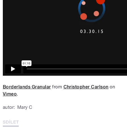
Borderlands Granular
from
Christopher Carlson
on
Vimeo
.
autor:
Mary C