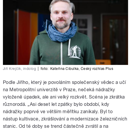
Jiří Krejčík, indolog
|
foto:
Kateřina Cibulka
,
Český rozhlas Plus
Podle Jiřího, který je povoláním společenský vědec a učí
na Metropolitní univerzitě v Praze, nečeká nádražky
vyloženě úpadek, ale ani velký rozkvět. Scéna je zkrátka
různorodá. „Asi deset let zpátky bylo období, kdy
nádražky poprvé ve větším měřítku zanikaly. Byl to
nástup kultivace, zkrášlování a modernizace železničních
stanic. Od té doby se trend částečně zvrátil a na