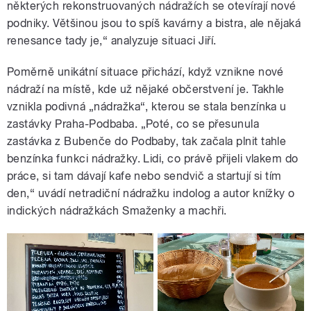
některých rekonstruovaných nádražích se otevírají nové
podniky. Většinou jsou to spíš kavárny a bistra, ale nějaká
renesance tady je,“ analyzuje situaci Jiří.
Poměrně unikátní situace přichází, když vznikne nové
nádraží na místě, kde už nějaké občerstvení je. Takhle
vznikla podivná „nádražka“, kterou se stala benzínka u
zastávky Praha-Podbaba. „Poté, co se přesunula
zastávka z Bubenče do Podbaby, tak začala plnit tahle
benzínka funkci nádražky. Lidi, co právě přijeli vlakem do
práce, si tam dávají kafe nebo sendvič a startují si tím
den,“ uvádí netradiční nádražku indolog a autor knížky o
indických nádražkách Smaženky a machři.