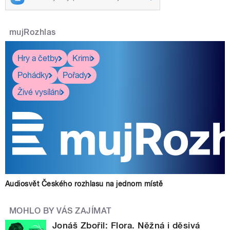
mujRozhlas
Hry a četby
Krimi
Pohádky
Pořady
Živé vysílání
Audiosvět Českého rozhlasu na jednom místě
MOHLO BY VÁS ZAJÍMAT
Jonáš Zbořil: Flora. Něžná i děsivá