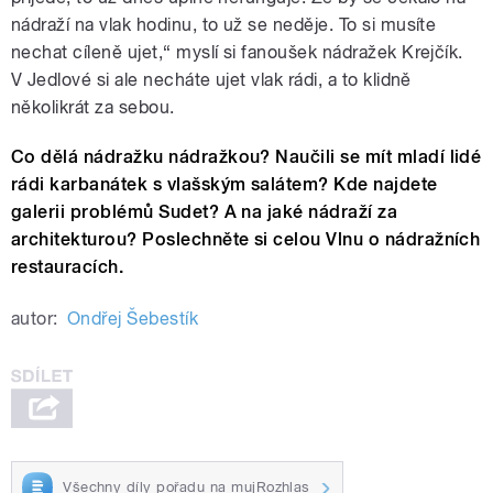
nádraží na vlak hodinu, to už se neděje. To si musíte
nechat cíleně ujet,“ myslí si fanoušek nádražek Krejčík.
V Jedlové si ale necháte ujet vlak rádi, a to klidně
několikrát za sebou.
Co dělá nádražku nádražkou? Naučili se mít mladí lidé
rádi karbanátek s vlašským salátem? Kde najdete
galerii problémů Sudet? A na jaké nádraží za
architekturou? Poslechněte si celou Vlnu o nádražních
restauracích.
autor:
Ondřej Šebestík
Všechny díly pořadu na mujRozhlas