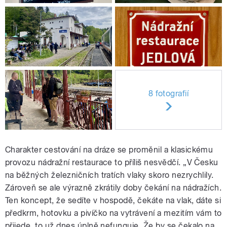
8 fotografií
Charakter cestování na dráze se proměnil a klasickému
provozu nádražní restaurace to příliš nesvědčí. „V Česku
na běžných železničních tratích vlaky skoro nezrychlily.
Zároveň se ale výrazně zkrátily doby čekání na nádražích.
Ten koncept, že sedíte v hospodě, čekáte na vlak, dáte si
předkrm, hotovku a pivíčko na vytrávení a mezitím vám to
přijede, to už dnes úplně nefunguje. Že by se čekalo na