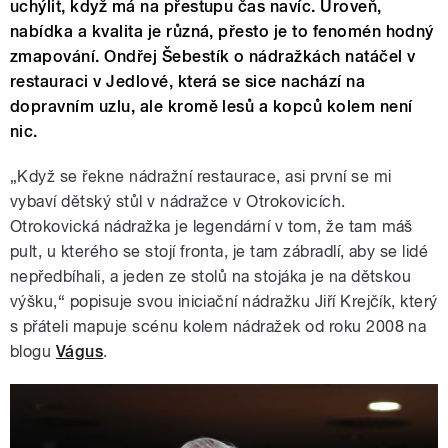
uchýlit, když má na přestupu čas navíc. Úroveň,
nabídka a kvalita je různá, přesto je to fenomén hodný
zmapování. Ondřej Šebestík o nádražkách natáčel v
restauraci v Jedlové, která se sice nachází na
dopravním uzlu, ale kromě lesů a kopců kolem není
nic.
„Když se řekne nádražní restaurace, asi první se mi
vybaví dětský stůl v nádražce v Otrokovicích.
Otrokovická nádražka je legendární v tom, že tam máš
pult, u kterého se stojí fronta, je tam zábradlí, aby se lidé
nepředbíhali, a jeden ze stolů na stojáka je na dětskou
výšku,“ popisuje svou iniciační nádražku Jiří Krejčík, který
s přáteli mapuje scénu kolem nádražek od roku 2008 na
blogu
Vágus
.