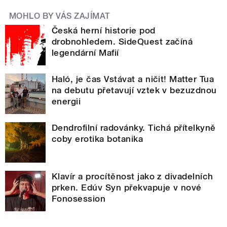
MOHLO BY VÁS ZAJÍMAT
Česká herní historie pod
drobnohledem. SideQuest začíná
legendární Mafií
Haló, je čas Vstávat a ničit! Matter Tua
na debutu přetavují vztek v bezuzdnou
energii
Dendrofilní radovánky. Tichá přítelkyně
coby erotika botanika
Klavír a procítěnost jako z divadelních
prken. Edúv Syn překvapuje v nové
Fonosession