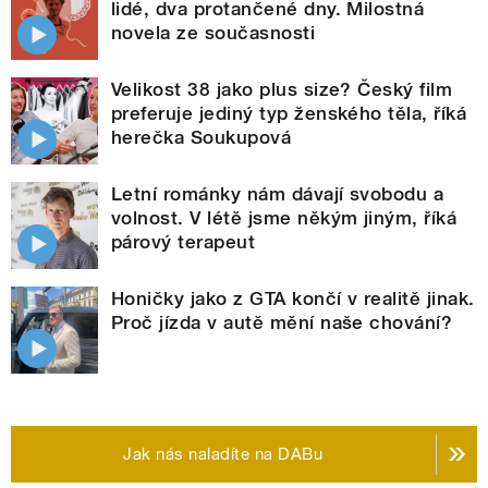
lidé, dva protančené dny. Milostná
novela ze současnosti
Velikost 38 jako plus size? Český film
preferuje jediný typ ženského těla, říká
herečka Soukupová
Letní románky nám dávají svobodu a
volnost. V létě jsme někým jiným, říká
párový terapeut
Honičky jako z GTA končí v realitě jinak.
Proč jízda v autě mění naše chování?
Jak nás naladíte na DABu