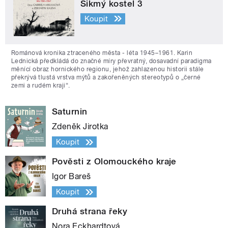
Šikmý kostel 3
Koupit
Románová kronika ztraceného města - léta 1945–1961. Karin
Lednická předkládá do značné míry převratný, dosavadní paradigma
měnící obraz hornického regionu, jehož zahlazenou historii stále
překrývá tlustá vrstva mýtů a zakořeněných stereotypů o „černé
zemi a rudém kraji“.
Saturnin
Zdeněk Jirotka
Koupit
Pověsti z Olomouckého kraje
Igor Bareš
Koupit
Druhá strana řeky
Nora Eckhardtová