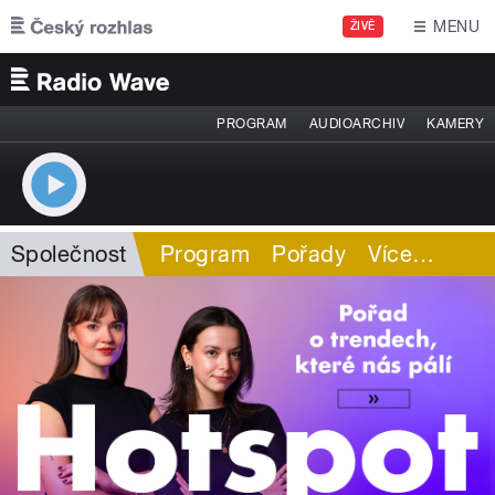
Přejít k hlavnímu obsahu
MENU
ŽIVĚ
PROGRAM
AUDIOARCHIV
KAMERY
Společnost
Program
Pořady
Více
…