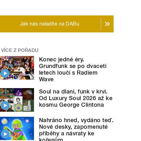
Jak nás naladíte na DABu
VÍCE Z POŘADU
Konec jedné éry.
Grundfunk se po dvaceti
letech loučí s Radiem
Wave
Soul na dlani, funk v krvi.
Od Luxury Soul 2026 až ke
kosmu George Clintona
Nahráno hned, vydáno teď.
Nové desky, zapomenuté
příběhy a návraty ke
kořenům