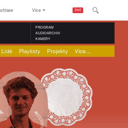
ozhlase
Více
ŽIVĚ
PROGRAM
AUDIOARCHIV
KAMERY
Lidé
Playlisty
Projekty
Více
…