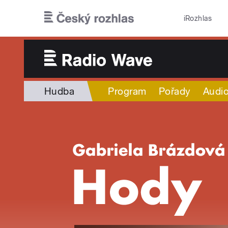
Přejít k hlavnímu obsahu
iRozhlas
Hudba
Program
Pořady
Audio