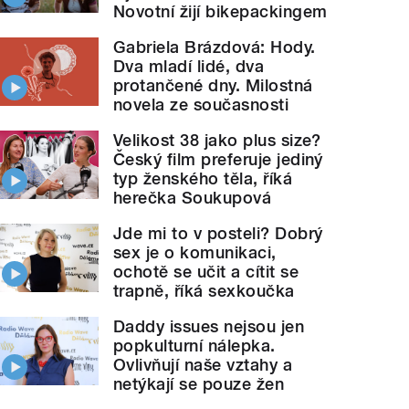
Novotní žijí bikepackingem
Gabriela Brázdová: Hody.
Dva mladí lidé, dva
protančené dny. Milostná
novela ze současnosti
Velikost 38 jako plus size?
Český film preferuje jediný
typ ženského těla, říká
herečka Soukupová
Jde mi to v posteli? Dobrý
sex je o komunikaci,
ochotě se učit a cítit se
trapně, říká sexkoučka
Daddy issues nejsou jen
popkulturní nálepka.
Ovlivňují naše vztahy a
netýkají se pouze žen