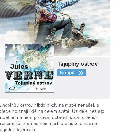
Tajuplný ostrov
Koupit
Lincolnův ostrov nikdo nikdy na mapě nenašel, a
přece ho znají lidé na celém světě. Už déle než sto
třicet let na něm prožívají dobrodružství s pěticí
trosečníků, kteří na něm našli útočiště, a hlavně
nejedno tajemství.