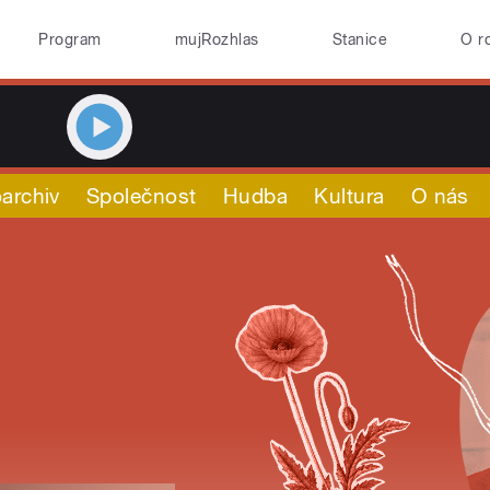
Program
mujRozhlas
Stanice
O r
archiv
Společnost
Hudba
Kultura
O nás