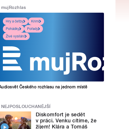
mujRozhlas
Hry a četby
Krimi
Pohádky
Pořady
Živé vysílání
Audiosvět Českého rozhlasu na jednom místě
NEJPOSLOUCHANĚJŠÍ
Diskomfort je sedět
v práci. Venku cítíme, že
žijem! Klára a Tomáš