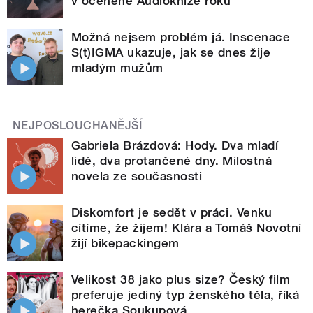
v oceněné Audioknize roku
Možná nejsem problém já. Inscenace
S(t)IGMA ukazuje, jak se dnes žije
mladým mužům
NEJPOSLOUCHANĚJŠÍ
Gabriela Brázdová: Hody. Dva mladí
lidé, dva protančené dny. Milostná
novela ze současnosti
Diskomfort je sedět v práci. Venku
cítíme, že žijem! Klára a Tomáš Novotní
žijí bikepackingem
Velikost 38 jako plus size? Český film
preferuje jediný typ ženského těla, říká
herečka Soukupová