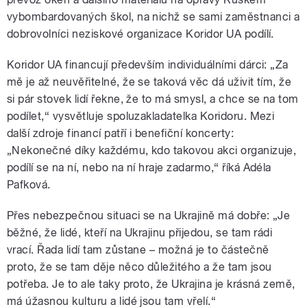
vybombardovaných škol, na nichž se sami zaměstnanci a
dobrovolníci neziskové organizace Koridor UA podílí.
Koridor UA financují především individuálními dárci: „Za
mě je až neuvěřitelné, že se taková věc dá uživit tím, že
si pár stovek lidí řekne, že to má smysl, a chce se na tom
podílet,“ vysvětluje spoluzakladatelka Koridoru. Mezi
další zdroje financí patří i benefiční koncerty:
„Nekonečné díky každému, kdo takovou akci organizuje,
podílí se na ní, nebo na ní hraje zadarmo,“ říká Adéla
Pafková.
Přes nebezpečnou situaci se na Ukrajině má dobře: „Je
běžné, že lidé, kteří na Ukrajinu přijedou, se tam rádi
vrací. Řada lidí tam zůstane – možná je to částečně
proto, že se tam děje něco důležitého a že tam jsou
potřeba. Je to ale taky proto, že Ukrajina je krásná země,
má úžasnou kulturu a lidé jsou tam vřelí.“