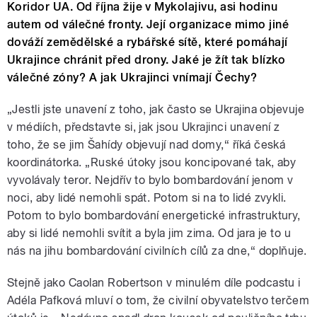
Koridor UA. Od října žije v Mykolajivu, asi hodinu
autem od válečné fronty. Její organizace mimo jiné
dováží zemědělské a rybářské sítě, které pomáhají
Ukrajince chránit před drony. Jaké je žít tak blízko
válečné zóny? A jak Ukrajinci vnímají Čechy?
„Jestli jste unavení z toho, jak často se Ukrajina objevuje
v médiích, představte si, jak jsou Ukrajinci unavení z
toho, že se jim Šahídy objevují nad domy,“ říká česká
koordinátorka. „Ruské útoky jsou koncipované tak, aby
vyvolávaly teror. Nejdřív to bylo bombardování jenom v
noci, aby lidé nemohli spát. Potom si na to lidé zvykli.
Potom to bylo bombardování energetické infrastruktury,
aby si lidé nemohli svítit a byla jim zima. Od jara je to u
nás na jihu bombardování civilních cílů za dne,“ doplňuje.
Stejně jako Caolan Robertson v minulém díle podcastu i
Adéla Pafková mluví o tom, že civilní obyvatelstvo terčem