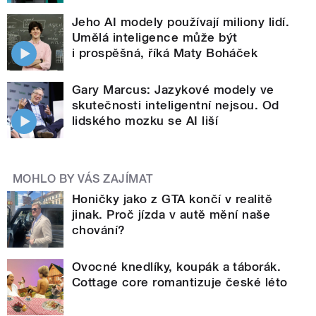
Jeho AI modely používají miliony lidí.
Umělá inteligence může být
i prospěšná, říká Maty Boháček
Gary Marcus: Jazykové modely ve
skutečnosti inteligentní nejsou. Od
lidského mozku se AI liší
MOHLO BY VÁS ZAJÍMAT
Honičky jako z GTA končí v realitě
jinak. Proč jízda v autě mění naše
chování?
Ovocné knedlíky, koupák a táborák.
Cottage core romantizuje české léto