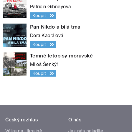
Patricia Gibneyová
Koupit
Pan Nikdo a bílá tma
Dora Kaprálová
Koupit
Temné letopisy moravské
Miloš Šenkýř
Koupit
Český rozhlas
O nás
Válka na Ukrajině
Jak nás naladíte