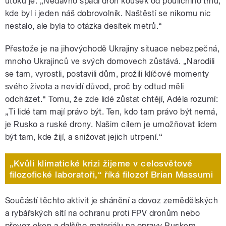
útoků je. „Nedávno spadl dron kousek od pouličního trhu,
kde byl i jeden náš dobrovolník. Naštěstí se nikomu nic
nestalo, ale byla to otázka desítek metrů.“
Přestože je na jihovýchodě Ukrajiny situace nebezpečná,
mnoho Ukrajinců ve svých domovech zůstává. „Narodili
se tam, vyrostli, postavili dům, prožili klíčové momenty
svého života a nevidí důvod, proč by odtud měli
odcházet.“ Tomu, že zde lidé zůstat chtějí, Adéla rozumí:
„Ti lidé tam mají právo být. Ten, kdo tam právo být nemá,
je Rusko a ruské drony. Našim cílem je umožňovat lidem
být tam, kde žijí, a snižovat jejich utrpení.“
„Kvůli klimatické krizi žijeme v celosvětové
filozofické laboratoři,“ říká filozof Brian Massumi
Součástí těchto aktivit je shánění a dovoz zemědělských
a rybářských sítí na ochranu proti FPV dronům nebo
převoz oken a dalšího materiálu na opravy Ruskem