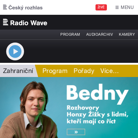
Přejít k hlavnímu obsahu
MENU
ŽIVĚ
PROGRAM
AUDIOARCHIV
KAMERY
Zahraniční
Program
Pořady
Více
…