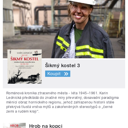
Šikmý kostel 3
Koupit
Románová kronika ztraceného města - léta 1945–1961. Karin
Lednická předkládá do značné míry převratný, dosavadní paradigma
měnící obraz hornického regionu, jehož zahlazenou historii stále
překrývá tlustá vrstva mýtů a zakořeněných stereotypů o „černé
zemi a rudém kraji“.
Hrob na kopci