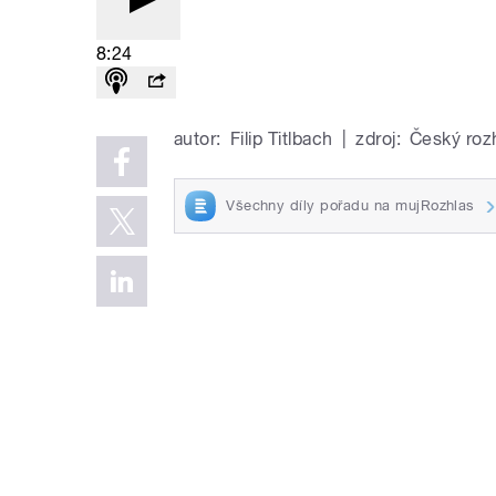
8:24
autor:
Filip Titlbach
|
zdroj:
Český roz
Všechny díly pořadu na mujRozhlas