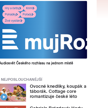
Hry a četby
Krimi
Pohádky
Pořady
Živé vysílání
Audiosvět Českého rozhlasu na jednom místě
NEJPOSLOUCHANĚJŠÍ
Ovocné knedlíky, koupák a
táborák. Cottage core
romantizuje české léto