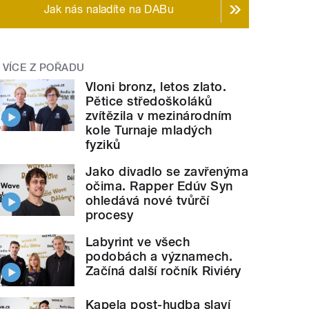
Jak nás naladíte na DABu
VÍCE Z POŘADU
Vloni bronz, letos zlato.
Pětice středoškoláků
zvítězila v mezinárodním
kole Turnaje mladých
fyziků
Jako divadlo se zavřenýma
očima. Rapper Edúv Syn
ohledává nové tvůrčí
procesy
Labyrint ve všech
podobách a významech.
Začíná další ročník Riviéry
Kapela post-hudba slaví