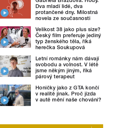
Gabriela Brázdová: Hody.
Dva mladí lidé, dva
protančené dny. Milostná
novela ze současnosti
Velikost 38 jako plus size?
Český film preferuje jediný
typ ženského těla, říká
herečka Soukupová
Letní románky nám dávají
svobodu a volnost. V létě
jsme někým jiným, říká
párový terapeut
Honičky jako z GTA končí
v realitě jinak. Proč jízda
v autě mění naše chování?