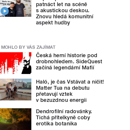
patnáct let na scéně
s akustickou deskou.
Znovu hledá komunitní
aspekt hudby
MOHLO BY VÁS ZAJÍMAT
Česká herní historie pod
drobnohledem. SideQuest
začíná legendární Mafií
Haló, je čas Vstávat a ničit!
Matter Tua na debutu
přetavují vztek
v bezuzdnou energii
Dendrofilní radovánky.
Tichá přítelkyně coby
erotika botanika