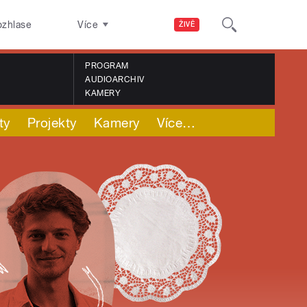
ozhlase
Více
ŽIVĚ
PROGRAM
AUDIOARCHIV
KAMERY
ty
Projekty
Kamery
Více
…