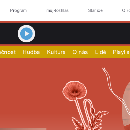
Program
mujRozhlas
Stanice
O r
ečnost
Hudba
Kultura
O nás
Lidé
Playlis