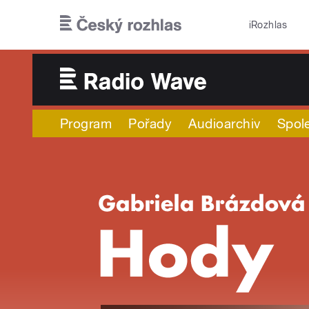
Přejít k hlavnímu obsahu
iRozhlas
Program
Pořady
Audioarchiv
Spol