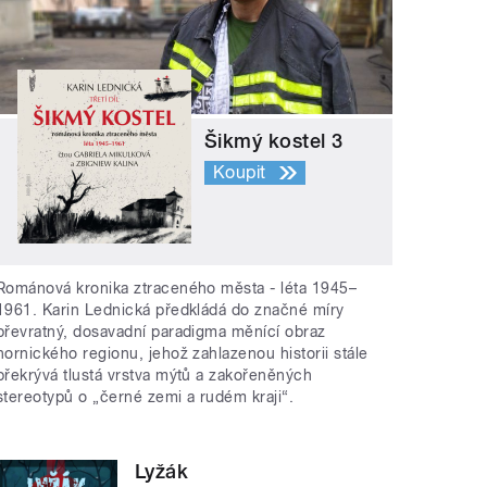
Šikmý kostel 3
Koupit
Románová kronika ztraceného města - léta 1945–
1961. Karin Lednická předkládá do značné míry
převratný, dosavadní paradigma měnící obraz
hornického regionu, jehož zahlazenou historii stále
překrývá tlustá vrstva mýtů a zakořeněných
stereotypů o „černé zemi a rudém kraji“.
Lyžák