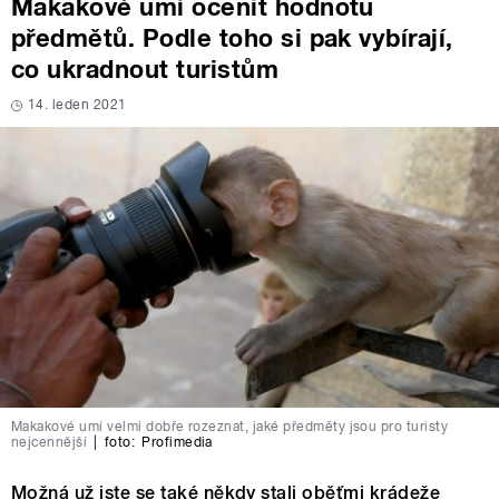
Makakové umí ocenit hodnotu
předmětů. Podle toho si pak vybírají,
co ukradnout turistům
14. leden 2021
Makakové umí velmi dobře rozeznat, jaké předměty jsou pro turisty
nejcennější
|
foto:
Profimedia
Možná už jste se také někdy stali oběťmi krádeže