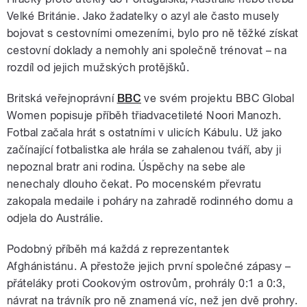
Velké Británie. Jako žadatelky o azyl ale často musely
bojovat s cestovními omezeními, bylo pro ně těžké získat
cestovní doklady a nemohly ani společně trénovat – na
rozdíl od jejich mužských protějšků.
Britská veřejnoprávní
BBC
ve svém projektu BBC Global
Women popisuje příběh třiadvacetileté Noori Manozh.
Fotbal začala hrát s ostatními v ulicích Kábulu. Už jako
začínající fotbalistka ale hrála se zahalenou tváří, aby ji
nepoznal bratr ani rodina. Úspěchy na sebe ale
nenechaly dlouho čekat. Po mocenském převratu
zakopala medaile i poháry na zahradě rodinného domu a
odjela do Austrálie.
Podobný příběh má každá z reprezentantek
Afghánistánu. A přestože jejich první společné zápasy –
přáteláky proti Cookovým ostrovům, prohrály 0:1 a 0:3,
návrat na trávník pro ně znamená víc, než jen dvě prohry.