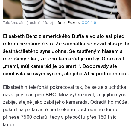
Telefonování (ilustrační foto)
|
foto:
Pexels
,
CC0 1.0
Elisabeth Benz z amerického Buffala volalo asi před
rokem neznámé číslo. Ze sluchátka se ozval hlas jejího
šestnáctiletého syna Johna. Se zastřeným hlasem a
rozrušený říkal, že jeho kamarád je mrtvý. Opakoval
„mami, můj kamarád je po smrti“. Doopravdy ale
nemluvila se svým synem, ale jeho AI napodobeninou.
Elisabethin telefonát pokračoval tak, že se ze sluchátka
ozval jiný hlas píše
BBC
. Muž vyhrožoval, že jejího syna
zabije, stejně jako zabil jeho kamaráda. Odradit ho může,
pokud na parkoviště nedalekého obchodního domu
přinese 7500 dolarů, tedy v přepočtu přes 150 tisíc
korun.