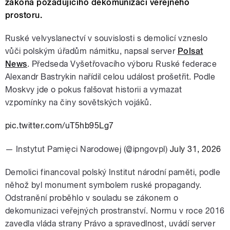
zákona požadujícího dekomunizaci veřejného
prostoru.
Ruské velvyslanectví v souvislosti s demolicí vzneslo
vůči polským úřadům námitku, napsal server
Polsat
News
. Předseda Vyšetřovacího výboru Ruské federace
Alexandr Bastrykin nařídil celou událost prošetřit. Podle
Moskvy jde o pokus falšovat historii a vymazat
vzpomínky na činy sovětských vojáků.
pic.twitter.com/uT5hb95Lg7
— Instytut Pamięci Narodowej (@ipngovpl)
July 31, 2026
Demolici financoval polský Institut národní paměti, podle
něhož byl monument symbolem ruské propagandy.
Odstranění proběhlo v souladu se zákonem o
dekomunizaci veřejných prostranství. Normu v roce 2016
zavedla vláda strany Právo a spravedlnost, uvádí server