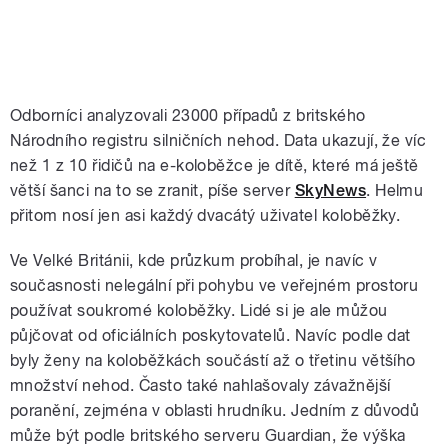
Odborníci analyzovali 23000 případů z britského
Národního registru silničních nehod. Data ukazují, že víc
než 1 z 10 řidičů na e-koloběžce je dítě, které má ještě
větší šanci na to se zranit, píše server
SkyNews
. Helmu
přitom nosí jen asi každý dvacátý uživatel koloběžky.
Ve Velké Británii, kde průzkum probíhal, je navíc v
současnosti nelegální při pohybu ve veřejném prostoru
používat soukromé koloběžky. Lidé si je ale můžou
půjčovat od oficiálních poskytovatelů. Navíc podle dat
byly ženy na koloběžkách součástí až o třetinu většího
množství nehod. Často také nahlašovaly závažnější
poranění, zejména v oblasti hrudníku. Jedním z důvodů
může být podle britského serveru Guardian, že výška