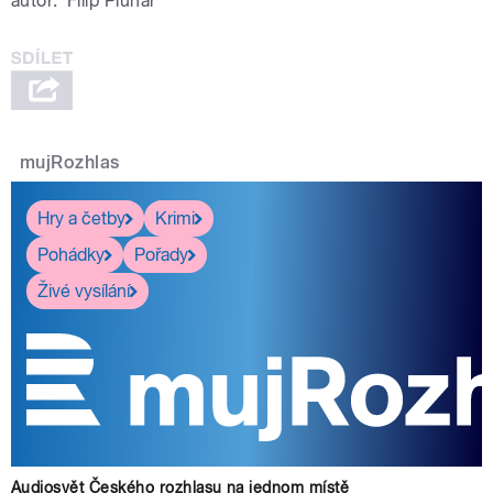
autor:
Filip Pluhař
mujRozhlas
Hry a četby
Krimi
Pohádky
Pořady
Živé vysílání
Audiosvět Českého rozhlasu na jednom místě