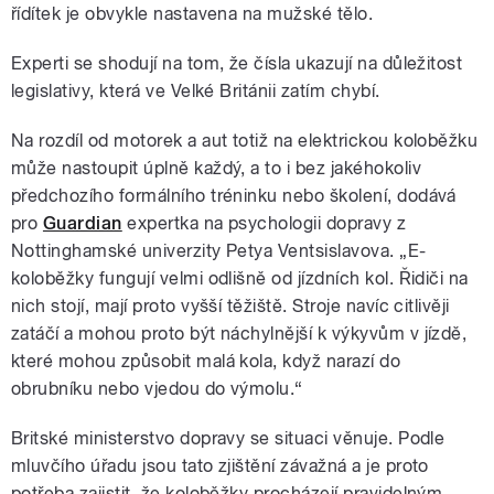
řídítek je obvykle nastavena na mužské tělo.
Experti se shodují na tom, že čísla ukazují na důležitost
legislativy, která ve Velké Británii zatím chybí.
Na rozdíl od motorek a aut totiž na elektrickou koloběžku
může nastoupit úplně každý, a to i bez jakéhokoliv
předchozího formálního tréninku nebo školení, dodává
pro
Guardian
expertka na psychologii dopravy z
Nottinghamské univerzity Petya Ventsislavova. „E-
koloběžky fungují velmi odlišně od jízdních kol. Řidiči na
nich stojí, mají proto vyšší těžiště. Stroje navíc citlivěji
zatáčí a mohou proto být náchylnější k výkyvům v jízdě,
které mohou způsobit malá kola, když narazí do
obrubníku nebo vjedou do výmolu.“
Britské ministerstvo dopravy se situaci věnuje. Podle
mluvčího úřadu jsou tato zjištění závažná a je proto
potřeba zajistit, že koloběžky procházejí pravidelným