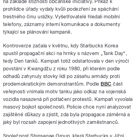
na základě stížnosti občanské iniciativy. Příkaz k
prohlídce úřady vydaly kvůli podezření ze spáchání
trestného činu urážky. Vyšetřovatelé hledali mobilní
telefony, záznamy interní komunikace a dokumenty
týkající se plánování kampaně.
Kontroverze začala v květnu, kdy Starbucks Korea
spustil propagační akci na hrnky s názvem „Tank Day“,
tedy Den tanků. Kampaň totiž odstartovala v den výročí
povstání v Kwangdžu z roku 1980, při kterém podle
odhadů zahynuly stovky lidí po zásahu armády proti
prodemokratickým demonstrantům. Podle
BBC
část
veřejnosti vnímala motiv tanku jako odkaz na vojenská
vozidla nasazená při potlačení protestů. Kampaň vyvolala
masový bojkot společnosti. Policie chce nyní analyzovat
zajištěné důkazy a zjistit, zda byla propagace záměrná a
jaký byl rozsah zapojení jednotlivých zaměstnanců.
Společnost Shinsegae Group, která Starbucks v Jižní