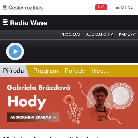
Přejít k hlavnímu obsahu
MENU
ŽIVĚ
PROGRAM
AUDIOARCHIV
KAMERY
Příroda
Program
Pořady
Více
…