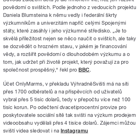
povědomí o svištích. Podle jednoho z vedoucích projektu
Daniela Blumsteina k němu vedly i federální škrty
výzkumníkům a univerzitám napříč celými Spojenými
státy, které zasáhly i jeho výzkumné středisko. „Je to
skvělá příležitost nejen se něco naučit o svištích, ale taky
se dozvědět o hrozném stavu, v jakém je financování
vědy, a rozšířit povědomí o dlouhodobém výzkumu a o
tom, jak udržet při životě projekt, který považují za pro
společnost prospěšný,“ řekl pro
BBC
.
Účet OnlyMarms, v překladu VýhradněSvišti má na síti
přes 1700 odběratelů a na příspěvcích od uživatelů
vybral přes 5 tisíc dolarů, tedy v přepočtu více než 100
tisíc korun. Po odečtení dvacetiprocentní provize pro
poskytovatele sociální sítě tak svišti na výzkum prodejem
videoobsahu vydělali přes 4 tisíce dolarů. Zájemci můžou
sviští videa sledovat i na
Instagramu