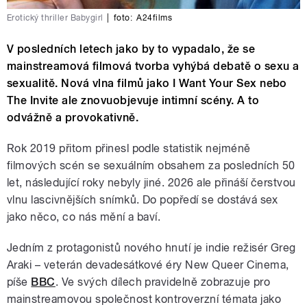
Erotický thriller Babygirl
|
foto:
A24films
V posledních letech jako by to vypadalo, že se
mainstreamová filmová tvorba vyhýbá debatě o sexu a
sexualitě. Nová vlna filmů jako I Want Your Sex nebo
The Invite ale znovuobjevuje intimní scény. A to
odvážně a provokativně.
Rok 2019 přitom přinesl podle statistik nejméně
filmových scén se sexuálním obsahem za posledních 50
let, následující roky nebyly jiné. 2026 ale přináší čerstvou
vlnu lascivnějších snímků. Do popředí se dostává sex
jako něco, co nás mění a baví.
Jedním z protagonistů nového hnutí je indie režisér Greg
Araki – veterán devadesátkové éry New Queer Cinema,
píše
BBC
. Ve svých dílech pravidelně zobrazuje pro
mainstreamovou společnost kontroverzní témata jako