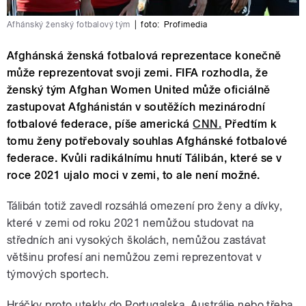
Afhánský ženský fotbalový tým
|
foto:
Profimedia
Afghánská ženská fotbalová reprezentace konečně
může reprezentovat svoji zemi. FIFA rozhodla, že
ženský tým Afghan Women United může oficiálně
zastupovat Afghánistán v soutěžích mezinárodní
fotbalové federace, píše americká
CNN.
Předtím k
tomu ženy potřebovaly souhlas Afghánské fotbalové
federace. Kvůli radikálnímu hnutí Tálibán, které se v
roce 2021 ujalo moci v zemi, to ale není možné.
Tálibán totiž zavedl rozsáhlá omezení pro ženy a dívky,
které v zemi od roku 2021 nemůžou studovat na
středních ani vysokých školách, nemůžou zastávat
většinu profesí ani nemůžou zemi reprezentovat v
týmových sportech.
Hráčky proto utekly do Portugalska, Austrálie nebo třeba