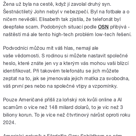
Žena už byla na cestě, když jí zavolal druhý syn.
Šestnáctiletý John nebyl v nebezpečí. Byl na fotbale a o
ničem nevěděl. Elisabeth tak zjistila, že telefonát byl
deepfake scam. Podobných situací podle
OSN
přibývá -
naštěstí má ale tento high-tech problém low-tech řešení.
Podvodníci můžou mít váš hlas, nemají ale
vaše vědomosti. S rodinou si můžete nastavit společné
heslo, které znáte jen vy a kterým vás mohou vaši blízcí
identifikovat. Při takovém telefonátu se jich můžete
zeptat na to, jak se jmenovala jejich matka za svobodna,
váš první pes nebo na společné vtipy a vzpomínky.
Pouze Američané přišli za loňský rok kvůli online a AI
scamům o více než 148 miliard dolarů, to je víc než 3
biliony korun. To je více než čtvrtinový nárůst oproti roku
2024.