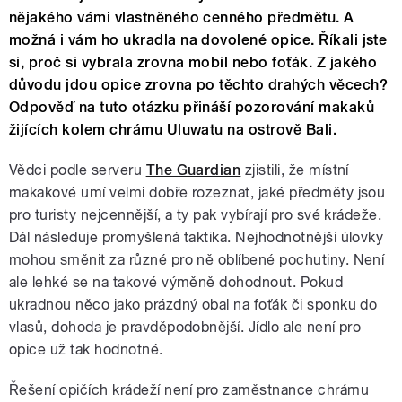
nějakého vámi vlastněného cenného předmětu. A
možná i vám ho ukradla na dovolené opice. Říkali jste
si, proč si vybrala zrovna mobil nebo foťák. Z jakého
důvodu jdou opice zrovna po těchto drahých věcech?
Odpověď na tuto otázku přináší pozorování makaků
žijících kolem chrámu Uluwatu na ostrově Bali.
Vědci podle serveru
The Guardian
zjistili, že místní
makakové umí velmi dobře rozeznat, jaké předměty jsou
pro turisty nejcennější, a ty pak vybírají pro své krádeže.
Dál následuje promyšlená taktika. Nejhodnotnější úlovky
mohou směnit za různé pro ně oblíbené pochutiny. Není
ale lehké se na takové výměně dohodnout. Pokud
ukradnou něco jako prázdný obal na foťák či sponku do
vlasů, dohoda je pravděpodobnější. Jídlo ale není pro
opice už tak hodnotné.
Řešení opičích krádeží není pro zaměstnance chrámu