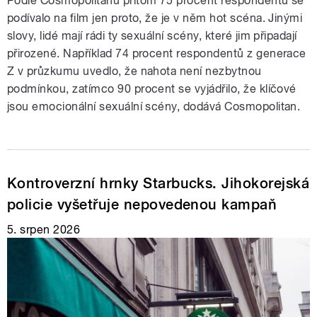
Podle Cosmopolitanu přitom 75 procent respondentů se
podívalo na film jen proto, že je v něm hot scéna. Jinými
slovy, lidé mají rádi ty sexuální scény, které jim připadají
přirozené. Například 74 procent respondentů z generace
Z v průzkumu uvedlo, že nahota není nezbytnou
podmínkou, zatímco 90 procent se vyjádřilo, že klíčové
jsou emocionální sexuální scény, dodává Cosmopolitan.
Kontroverzní hrnky Starbucks. Jihokorejská
policie vyšetřuje nepovedenou kampaň
5. srpen 2026