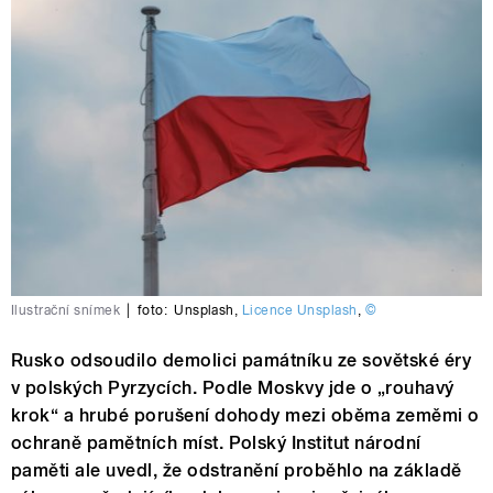
Ilustrační snímek
|
foto:
Unsplash
,
Licence Unsplash
,
©
Rusko odsoudilo demolici památníku ze sovětské éry
v polských Pyrzycích. Podle Moskvy jde o „rouhavý
krok“ a hrubé porušení dohody mezi oběma zeměmi o
ochraně pamětních míst. Polský Institut národní
paměti ale uvedl, že odstranění proběhlo na základě