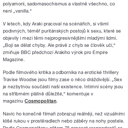
polyamorii, sadomasochismus a vlastně všechno, co
není „vanilla.“
V letech, kdy Araki pracoval na scénářích, si všiml
podivných, téměř puritánských postojů k sexu, které se
objevily i mezi těmi nejprogresivnějšími mladými lidmi.
„Bojí se dělat chyby. Ale právě z chyb se člověk učí,“
zmiňuje BBC předchozí Arakiho výrok pro Empire
Magazine.
Podle filmového kritika a odborníka na erotické thrillery
Travise Woodse jsou filmy zase o něco dráždivější. „Sex
je nezbytnou součástí naší existence. Intimní scény jsou
na stříbrném plátně důležité,
“ komentuje v
magazínu
Cosmopolitan
.
Navíc ho konečně filmaři zobrazují reálněji, než vizuálními
klišé rukou v prostěradlech nebo záběry na nohy postele.