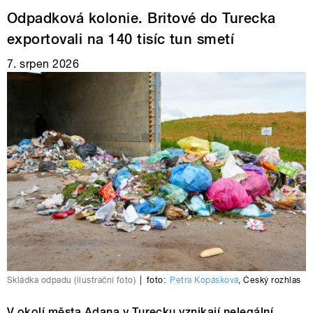
Odpadková kolonie. Britové do Turecka
exportovali na 140 tisíc tun smetí
7. srpen 2026
Skládka odpadu (ilustrační foto)
|
foto:
Petra Kopásková
,
Český rozhlas
V okolí města Adana v Turecku vznikají nelegální