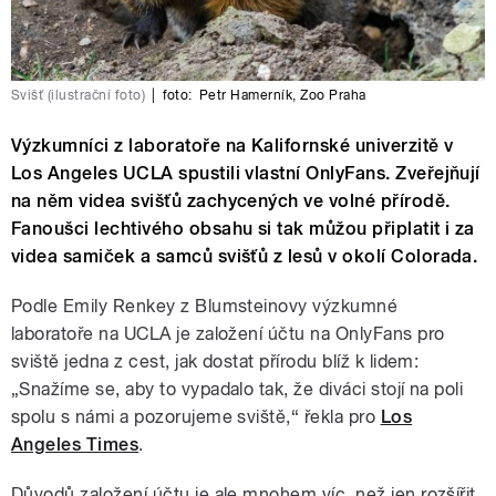
Svišť (ilustrační foto)
|
foto:
Petr Hamerník
,
Zoo Praha
Výzkumníci z laboratoře na Kalifornské univerzitě v
Los Angeles UCLA spustili vlastní OnlyFans. Zveřejňují
na něm videa svišťů zachycených ve volné přírodě.
Fanoušci lechtivého obsahu si tak můžou připlatit i za
videa samiček a samců svišťů z lesů v okolí Colorada.
Podle Emily Renkey z Blumsteinovy výzkumné
laboratoře na UCLA je založení účtu na OnlyFans pro
sviště jedna z cest, jak dostat přírodu blíž k lidem:
„Snažíme se, aby to vypadalo tak, že diváci stojí na poli
spolu s námi a pozorujeme sviště,“ řekla pro
Los
Angeles Times
.
Důvodů založení účtu je ale mnohem víc, než jen rozšířit