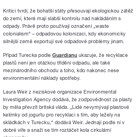
Kritici tvrdí, že bohatší státy přesouvají ekologickou zátěž
do zemí, které mají slabší kontrolu nad nakládáním s
odpady. Právě proto používají označení „waste
colonialism“ – odpadovou kolonizaci, kdy ekonomicky
silnější země exportují své odpadové problémy jinam.
Případ Turecka podle
Guardianu
ukazuje, že recyklace
plastů není jen otázkou třídění odpadu, ale také
mezinárodního obchodu a toho, kdo nakonec nese
environmentální náklady spotřeby.
Laura Weir z neziskové organizace Environmental
Investigation Agency dodává, že zodpovědnost za plasty
by měla převzít britská vláda. „Lidé nevymývají plastové
kelímky od jogurtu pro recyklaci s tím, aby ležely na
skládkách v Turecku,“ dodává Weir. Jednají podle ní v
dobré víře a snaží se tím roztáčet kola cirkulární