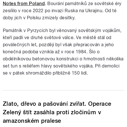
Notes from Poland
. Bourání památníků ze sovětské éry
zesílilo v roce 2022 po invazi Ruska na Ukrajinu. Od té
doby jich v Polsku zmizely desítky.
Památník v Pyrzycích byl věnovaný sovětským vojákům,
kteří padli ve druhé světové válce. Ve městě stál od
poválečných let, později byl však přepracován a jeho
konečná podoba vznikla až v roce 1984. Šlo o
obdélníkovou betonovou konstrukci o hmotnosti několika
set tun s reliéfem hlavy sovětského vojáka. Při demolici
se v pátek shromáždilo přibližně 150 lidí.
Zlato, dřevo a pašování zvířat. Operace
Zelený štít zasáhla proti zločinům v
amazonském pralese