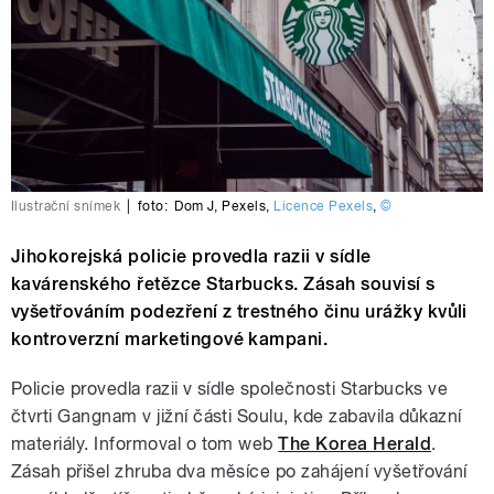
Ilustrační snímek
|
foto:
Dom J
,
Pexels
,
Licence Pexels
,
©
Jihokorejská policie provedla razii v sídle
kavárenského řetězce Starbucks. Zásah souvisí s
vyšetřováním podezření z trestného činu urážky kvůli
kontroverzní marketingové kampani.
Policie provedla razii v sídle společnosti Starbucks ve
čtvrti Gangnam v jižní části Soulu, kde zabavila důkazní
materiály. Informoval o tom web
The Korea Herald
.
Zásah přišel zhruba dva měsíce po zahájení vyšetřování