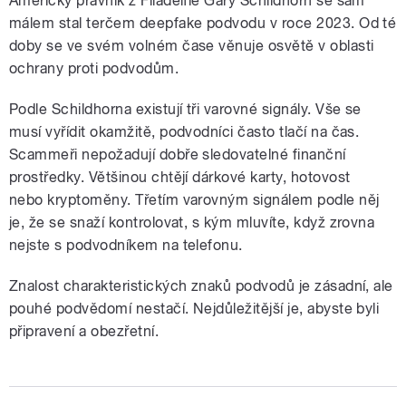
Americký právník z Filadelfie Gary Schildhorn se sám
málem stal terčem deepfake podvodu v roce 2023. Od té
doby se ve svém volném čase věnuje osvětě v oblasti
ochrany proti podvodům.
Podle Schildhorna existují tři varovné signály. Vše se
musí vyřídit okamžitě, podvodníci často tlačí na čas.
Scammeři nepožadují dobře sledovatelné finanční
prostředky. Většinou chtějí dárkové karty, hotovost
nebo kryptoměny. Třetím varovným signálem podle něj
je, že se snaží kontrolovat, s kým mluvíte, když zrovna
nejste s podvodníkem na telefonu.
Znalost charakteristických znaků podvodů je zásadní, ale
pouhé podvědomí nestačí. Nejdůležitější je, abyste byli
připravení a obezřetní.