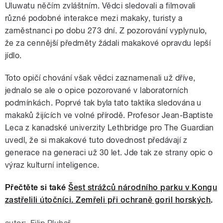
Uluwatu něčím zvláštním. Vědci sledovali a filmovali
různé podobné interakce mezi makaky, turisty a
zaměstnanci po dobu 273 dní. Z pozorování vyplynulo,
že za cennější předměty žádali makakové opravdu lepší
jídlo.
Toto opičí chování však vědci zaznamenali už dříve,
jednalo se ale o opice pozorované v laboratorních
podmínkách. Poprvé tak byla tato taktika sledována u
makaků žijících ve volné přírodě. Profesor Jean-Baptiste
Leca z kanadské univerzity Lethbridge pro The Guardian
uvedl, že si makakové tuto dovednost předávají z
generace na generaci už 30 let. Jde tak ze strany opic o
výraz kulturní inteligence.
Přečtěte si také
Šest strážců národního parku v Kongu
zastřelili útočníci. Zemřeli při ochraně goril horských
.