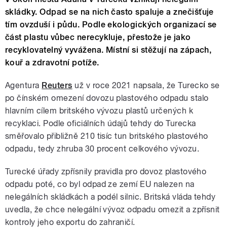
skládky. Odpad se na nich často spaluje a znečišťuje
tím ovzduší i půdu. Podle ekologických organizací se
část plastu vůbec nerecykluje, přestože je jako
recyklovatelný vyvážena. Místní si stěžují na zápach,
kouř a zdravotní potíže.
Agentura
Reuters
už v roce 2021 napsala, že Turecko se
po čínském omezení dovozu plastového odpadu stalo
hlavním cílem britského vývozu plastů určených k
recyklaci. Podle oficiálních údajů tehdy do Turecka
směřovalo přibližně 210 tisíc tun britského plastového
odpadu, tedy zhruba 30 procent celkového vývozu.
Turecké úřady zpřísnily pravidla pro dovoz plastového
odpadu poté, co byl odpad ze zemí EU nalezen na
nelegálních skládkách a podél silnic. Britská vláda tehdy
uvedla, že chce nelegální vývoz odpadu omezit a zpřísnit
kontroly jeho exportu do zahraničí.