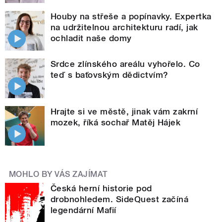
Houby na střeše a popínavky. Expertka
na udržitelnou architekturu radí, jak
ochladit naše domy
Srdce zlínského areálu vyhořelo. Co
teď s baťovským dědictvím?
Hrajte si ve městě, jinak vám zakrní
mozek, říká sochař Matěj Hájek
MOHLO BY VÁS ZAJÍMAT
Česká herní historie pod
drobnohledem. SideQuest začíná
legendární Mafií