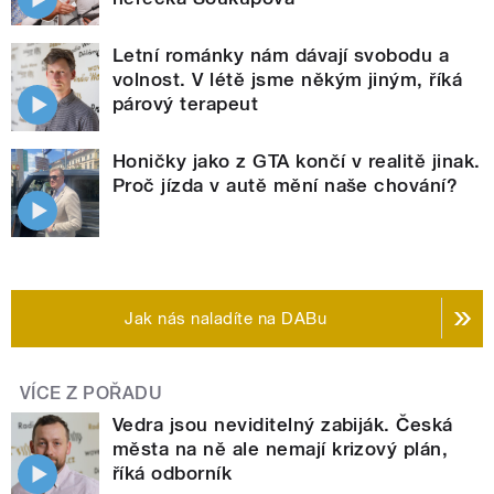
Letní románky nám dávají svobodu a
volnost. V létě jsme někým jiným, říká
párový terapeut
Honičky jako z GTA končí v realitě jinak.
Proč jízda v autě mění naše chování?
Jak nás naladíte na DABu
VÍCE Z POŘADU
Vedra jsou neviditelný zabiják. Česká
města na ně ale nemají krizový plán,
říká odborník