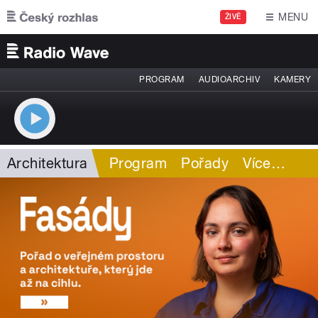
Přejít k hlavnímu obsahu
MENU
ŽIVĚ
PROGRAM
AUDIOARCHIV
KAMERY
Architektura
Program
Pořady
Více
…