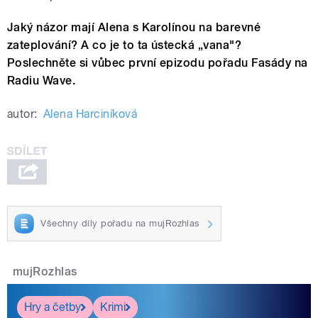
Jaký názor mají Alena s Karolínou na barevné
zateplování? A co je to ta ústecká „vana"?
Poslechněte si vůbec první epizodu pořadu Fasády na
Radiu Wave.
autor:
Alena Harciníková
Všechny díly pořadu na mujRozhlas
mujRozhlas
Hry a četby
Krimi