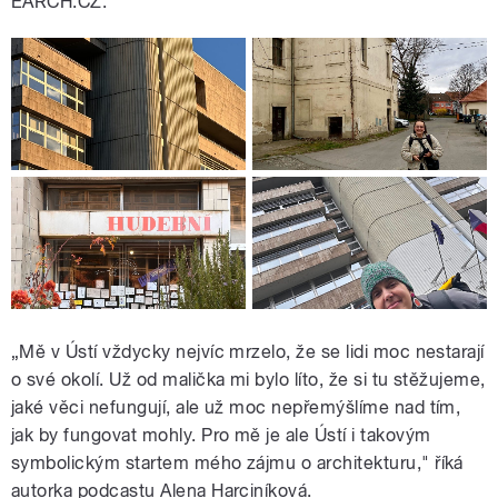
EARCH.CZ.
„Mě v Ústí vždycky nejvíc mrzelo, že se lidi moc nestarají
o své okolí. Už od malička mi bylo líto, že si tu stěžujeme,
jaké věci nefungují, ale už moc nepřemýšlíme nad tím,
jak by fungovat mohly. Pro mě je ale Ústí i takovým
symbolickým startem mého zájmu o architekturu," říká
autorka podcastu Alena Harciníková.