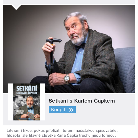
Setkání s Karlem Čapkem
Koupit
Literární fikce, pokus přiblížit literární nadsázkou spisovatele,
filozofa, ale hlavně člověka Karla Čapka trochu jinou formou.