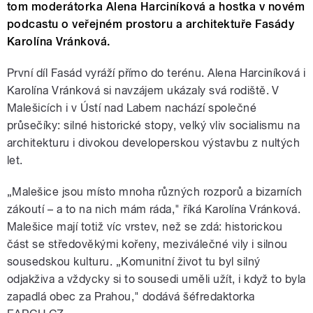
tom moderátorka Alena Harciníková a hostka v novém
podcastu o veřejném prostoru a architektuře Fasády
Karolína Vránková.
První díl Fasád vyráží přímo do terénu. Alena Harciníková i
Karolína Vránková si navzájem ukázaly svá rodiště. V
Malešicích i v Ústí nad Labem nachází společné
průsečíky: silné historické stopy, velký vliv socialismu na
architekturu i divokou developerskou výstavbu z nultých
let.
„Malešice jsou místo mnoha různých rozporů a bizarních
zákoutí – a to na nich mám ráda," říká Karolína Vránková.
Malešice mají totiž víc vrstev, než se zdá: historickou
část se středověkými kořeny, meziválečné vily i silnou
sousedskou kulturu. „Komunitní život tu byl silný
odjakživa a vždycky si to sousedi uměli užít, i když to byla
zapadlá obec za Prahou," dodává šéfredaktorka