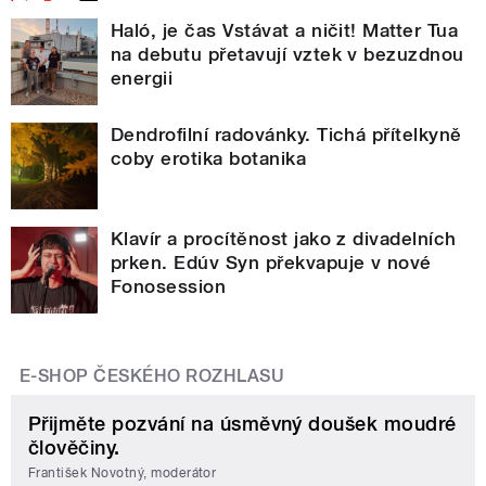
Haló, je čas Vstávat a ničit! Matter Tua
na debutu přetavují vztek v bezuzdnou
energii
Dendrofilní radovánky. Tichá přítelkyně
coby erotika botanika
Klavír a procítěnost jako z divadelních
prken. Edúv Syn překvapuje v nové
Fonosession
E-SHOP ČESKÉHO ROZHLASU
Přijměte pozvání na úsměvný doušek moudré
člověčiny.
František Novotný, moderátor