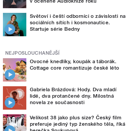
v oceněné Audioknize roku
Světoví i čeští odborníci o závislosti na
sociálních sítích i kosmonautice.
Startuje série Bedny
NEJPOSLOUCHANĚJŠÍ
Ovocné knedlíky, koupák a táborák.
Cottage core romantizuje české léto
Gabriela Brázdová: Hody. Dva mladí
lidé, dva protančené dny. Milostná
novela ze současnosti
Velikost 38 jako plus size? Český film
preferuje jediný typ ženského těla, říká
herečka Soukupová