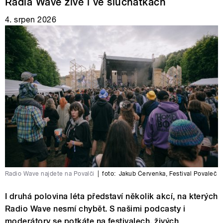
Radia Wave živě i ve sluchátkách
4. srpen 2026
Radio Wave najdete na Povalči
|
foto:
Jakub Červenka
,
Festival Povaleč
I druhá polovina léta představí několik akcí, na kterých
Radio Wave nesmí chybět. S našimi podcasty i
moderátory se potkáte na festivalech, živých