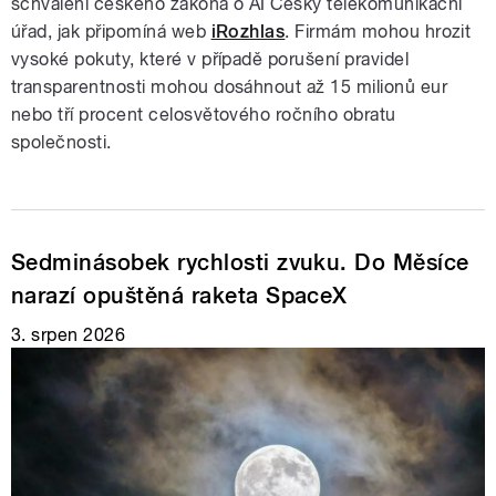
schválení českého zákona o AI Český telekomunikační
úřad, jak připomíná web
iRozhlas
. Firmám mohou hrozit
vysoké pokuty, které v případě porušení pravidel
transparentnosti mohou dosáhnout až 15 milionů eur
nebo tří procent celosvětového ročního obratu
společnosti.
Sedminásobek rychlosti zvuku. Do Měsíce
narazí opuštěná raketa SpaceX
3. srpen 2026