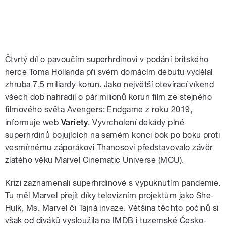
Čtvrtý díl o pavoučím superhrdinovi v podání britského
herce Toma Hollanda při svém domácím debutu vydělal
zhruba 7,5 miliardy korun. Jako největší otevírací víkend
všech dob nahradil o pár milionů korun film ze stejného
filmového světa Avengers: Endgame z roku 2019,
informuje web
Variety
. Vyvrcholení dekády plné
superhrdinů bojujících na samém konci bok po boku proti
vesmírnému záporákovi Thanosovi představovalo závěr
zlatého věku Marvel Cinematic Universe (MCU).
Krizi zaznamenali superhrdinové s vypuknutím pandemie.
Tu měl Marvel přejít díky televizním projektům jako She-
Hulk, Ms. Marvel či Tajná invaze. Většina těchto počinů si
však od diváků vysloužila na IMDB i tuzemské Česko-