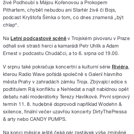
živé Podhoubí s Májou Kořenovou a Prokopem
Pithartem, chybět nebudou ani Startér živě či Bojs,
podcast Kryštofa Šimka o tom, co dnes znamená „být
chlap“.
Na
Letní podcastové scéně
v Trojském pivovaru v Praze
odhalí své strasti herci a kamarádi Petr Uhlík a Adam
Ernest v podcastu Chudáčci, a to 6. srpna od 19.00.
V srpnu také pokračuje koncertní a kulturní série
Riviéra
,
kterou Radio Wave pořádá společně s Galerií hlavního
města Prahy v zahradách zámku Troja. Zbývající edice s
podtitulem Ráj konfliktu a Nehledat a najít nabídnou opět
debatu naší moderátorky Terezy Havlíkové. První srpnový
termín 11. 8. hudebně doprovodí například Wodehn &
sxilence, finální večer uzavřou koncerty DirtyThePressa
& arty nebo CANDY PUMPS.
Na konci měsíce ještě čeká pár zastávek výše zmíněné