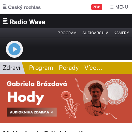
Přejít k hlavnímu obsahu
MENU
ŽIVĚ
PROGRAM
AUDIOARCHIV
KAMERY
Zdraví
Program
Pořady
Více
…