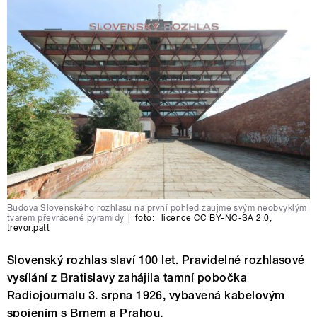
Budova Slovenského rozhlasu na první pohled zaujme svým neobvyklým
tvarem převrácené pyramidy
|
foto:
licence CC BY-NC-SA 2.0
,
trevor.patt
Slovenský rozhlas slaví 100 let. Pravidelné rozhlasové
vysílání z Bratislavy zahájila tamní pobočka
Radiojournalu 3. srpna 1926, vybavená kabelovým
spojením s Brnem a Prahou.