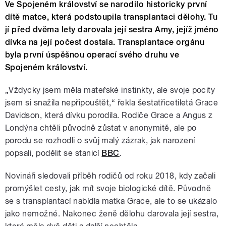
Ve Spojeném království se narodilo historicky první
dítě matce, která podstoupila transplantaci dělohy. Tu
jí před dvěma lety darovala její sestra Amy, jejíž jméno
dívka na její počest dostala. Transplantace orgánu
byla první úspěšnou operací svého druhu ve
Spojeném království.
„Vždycky jsem měla mateřské instinkty, ale svoje pocity
jsem si snažila nepřipouštět,“ řekla šestatřicetiletá Grace
Davidson, která dívku porodila. Rodiče Grace a Angus z
Londýna chtěli původně zůstat v anonymitě, ale po
porodu se rozhodli o svůj malý zázrak, jak narození
popsali, podělit se stanicí
BBC
.
Novináři sledovali příběh rodičů od roku 2018, kdy začali
promýšlet cesty, jak mít svoje biologické dítě. Původně
se s transplantací nabídla matka Grace, ale to se ukázalo
jako nemožné. Nakonec ženě dělohu darovala její sestra,