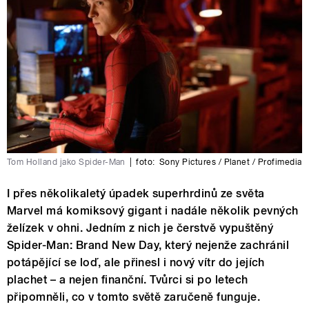
Tom Holland jako Spider-Man
|
foto:
Sony Pictures / Planet / Profimedia
I přes několikaletý úpadek superhrdinů ze světa
Marvel má komiksový gigant i nadále několik pevných
želízek v ohni. Jedním z nich je čerstvě vypuštěný
Spider-Man: Brand New Day, který nejenže zachránil
potápějící se loď, ale přinesl i nový vítr do jejích
plachet – a nejen finanční. Tvůrci si po letech
připomněli, co v tomto světě zaručeně funguje.