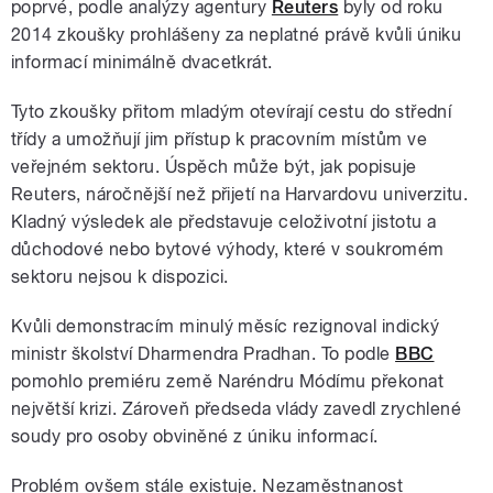
poprvé, podle analýzy agentury
Reuters
byly od roku
2014 zkoušky prohlášeny za neplatné právě kvůli úniku
informací minimálně dvacetkrát.
Tyto zkoušky přitom mladým otevírají cestu do střední
třídy a umožňují jim přístup k pracovním místům ve
veřejném sektoru. Úspěch může být, jak popisuje
Reuters, náročnější než přijetí na Harvardovu univerzitu.
Kladný výsledek ale představuje celoživotní jistotu a
důchodové nebo bytové výhody, které v soukromém
sektoru nejsou k dispozici.
Kvůli demonstracím minulý měsíc rezignoval indický
ministr školství Dharmendra Pradhan. To podle
BBC
pomohlo premiéru země Naréndru Módímu překonat
největší krizi. Zároveň předseda vlády zavedl zrychlené
soudy pro osoby obviněné z úniku informací.
Problém ovšem stále existuje. Nezaměstnanost