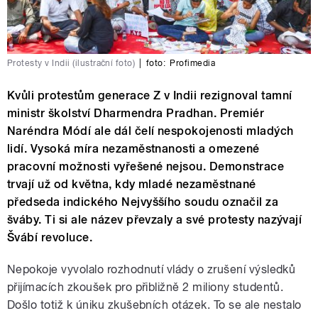
Protesty v Indii (ilustrační foto)
|
foto:
Profimedia
Kvůli protestům generace Z v Indii rezignoval tamní
ministr školství Dharmendra Pradhan. Premiér
Naréndra Módí ale dál čelí nespokojenosti mladých
lidí. Vysoká míra nezaměstnanosti a omezené
pracovní možnosti vyřešené nejsou. Demonstrace
trvají už od května, kdy mladé nezaměstnané
předseda indického Nejvyššího soudu označil za
šváby. Ti si ale název převzaly a své protesty nazývají
Švábí revoluce.
Nepokoje vyvolalo rozhodnutí vlády o zrušení výsledků
přijímacích zkoušek pro přibližně 2 miliony studentů.
Došlo totiž k úniku zkušebních otázek. To se ale nestalo