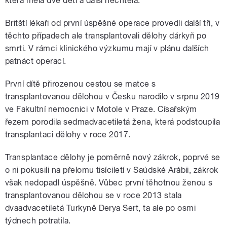
která měla dvě děti a další nechtěla.
Britští lékaři od první úspěšné operace provedli další tři, v
těchto případech ale transplantovali dělohy dárkyň po
smrti. V rámci klinického výzkumu mají v plánu dalších
patnáct operací.
První dítě přirozenou cestou se matce s
transplantovanou dělohou v Česku narodilo v srpnu 2019
ve Fakultní nemocnici v Motole v Praze. Císařským
řezem porodila sedmadvacetiletá žena, která podstoupila
transplantaci dělohy v roce 2017.
Transplantace dělohy je poměrně nový zákrok, poprvé se
o ni pokusili na přelomu tisíciletí v Saúdské Arábii, zákrok
však nedopadl úspěšně. Vůbec první těhotnou ženou s
transplantovanou dělohou se v roce 2013 stala
dvaadvacetiletá Turkyně Derya Sert, ta ale po osmi
týdnech potratila.