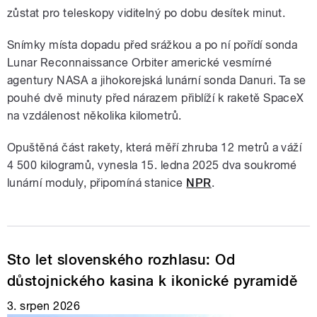
zůstat pro teleskopy viditelný po dobu desítek minut.
Snímky místa dopadu před srážkou a po ní pořídí sonda
Lunar Reconnaissance Orbiter americké vesmírné
agentury NASA a jihokorejská lunární sonda Danuri. Ta se
pouhé dvě minuty před nárazem přiblíží k raketě SpaceX
na vzdálenost několika kilometrů.
Opuštěná část rakety, která měří zhruba 12 metrů a váží
4 500 kilogramů, vynesla 15. ledna 2025 dva soukromé
lunární moduly, připomíná stanice
NPR
.
Sto let slovenského rozhlasu: Od
důstojnického kasina k ikonické pyramidě
3. srpen 2026