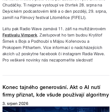
Chudáčky. Ti nejprve vystoupí ve čtvrtek 28. srpna na
Dejvickém podcastovém létě a o den později, 29. srpna,
zamíří na Filmový festival Litoměřice (FIFELI).
Létu pak Radio Wave zamává 11. září na multižánrovém
Festivalu Vimperk
. Zastupovat ho tam budou Kryštof
Šimek s Bojs a Podhoubí s Májou Kořenovou a
Prokopem Pithartem. Více informací o nadcházejících
akcích už poskytne facebook či instagram Radia Wave.
Pro veškeré novinky nás nezapomeňte sledovat!
Konec tajného generování. Akt o AI nutí
firmy přiznat, kde všude používají algoritmy
3. srpen 2026