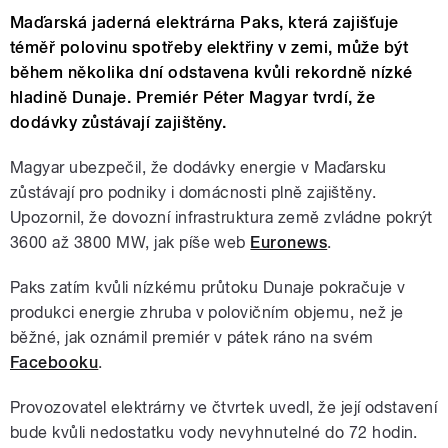
Maďarská jaderná elektrárna Paks, která zajišťuje
téměř polovinu spotřeby elektřiny v zemi, může být
během několika dní odstavena kvůli rekordně nízké
hladině Dunaje. Premiér Péter Magyar tvrdí, že
dodávky zůstávají zajištěny.
Magyar ubezpečil, že dodávky energie v Maďarsku
zůstávají pro podniky i domácnosti plně zajištěny.
Upozornil, že dovozní infrastruktura země zvládne pokrýt
3600 až 3800 MW, jak píše web
Euronews
.
Paks zatím kvůli nízkému průtoku Dunaje pokračuje v
produkci energie zhruba v polovičním objemu, než je
běžné, jak oznámil premiér v pátek ráno na svém
Facebooku
.
Provozovatel elektrárny ve čtvrtek uvedl, že její odstavení
bude kvůli nedostatku vody nevyhnutelné do 72 hodin.