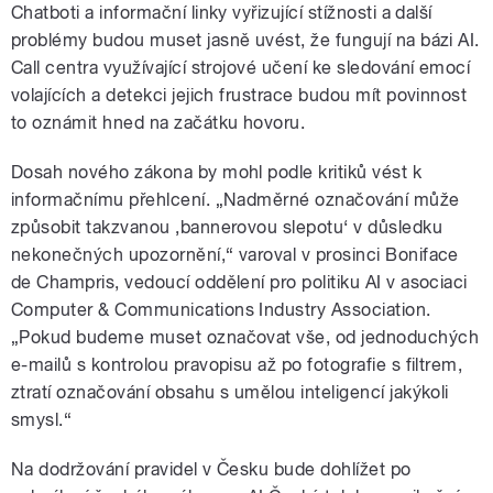
Chatboti a informační linky vyřizující stížnosti a další
problémy budou muset jasně uvést, že fungují na bázi AI.
Call centra využívající strojové učení ke sledování emocí
volajících a detekci jejich frustrace budou mít povinnost
to oznámit hned na začátku hovoru.
Dosah nového zákona by mohl podle kritiků vést k
informačnímu přehlcení. „Nadměrné označování může
způsobit takzvanou ‚bannerovou slepotu‘ v důsledku
nekonečných upozornění,“ varoval v prosinci Boniface
de Champris, vedoucí oddělení pro politiku AI v asociaci
Computer & Communications Industry Association.
„Pokud budeme muset označovat vše, od jednoduchých
e-mailů s kontrolou pravopisu až po fotografie s filtrem,
ztratí označování obsahu s umělou inteligencí jakýkoli
smysl.“
Na dodržování pravidel v Česku bude dohlížet po