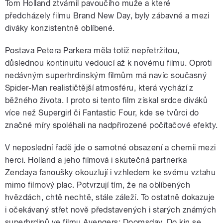
Tom Holland ztvárnil pavoučího muže a které
předcházely filmu Brand New Day, byly zábavné a mezi
diváky konzistentně oblíbené.
Postava Petera Parkera měla totiž nepřetržitou,
důslednou kontinuitu vedoucí až k novému filmu. Oproti
nedávným superhrdinským filmům má navíc současný
Spider-Man realističtější atmosféru, která vychází z
běžného života. I proto si tento film získal srdce diváků
více než Supergirl či Fantastic Four, kde se tvůrci do
značné míry spoléhali na nadpřirozené počítačové efekty.
V neposlední řadě jde o samotné obsazení a chemii mezi
herci. Holland a jeho filmová i skutečná partnerka
Zendaya fanoušky okouzlují i vzhledem ke svému vztahu
mimo filmový plac. Potvrzují tím, že na oblíbených
hvězdách, chtě nechtě, stále záleží. To ostatně dokazuje
i očekávaný střet nově představených i starých známých
superhrdinů ve filmu Avengers: Doomsday. Do kin se