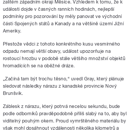
zalitém západním okraji Měsíce. Vzhledem k tomu, že k
události dojde v časných ranních hodinách, nejlepší
podmínky pro pozorování by měly panovat ve východní
části Spojených států a Kanady a na většině území Jižní
Ameriky.
Přestože vědci z tohoto konkrétního kusu vesmírného
odpadu nemají větší obavy, událost upozorňuje na
rostoucí hrozbu v podobě stále většího množství objektů
hromadících se na oběžné dráze.
„Začíná tam být trochu těsno,“ uvedl Gray, který plánuje
sledovat následky nárazu z kanadské provincie Nový
Brunšvik.
Záblesk z nárazu, který potrvá necelou sekundu, bude
podle odborníků pravděpodobně příliš slabý na to, aby byl
viditelný pouhým okem. Proud vymrštěného materiálu by
však mohl dosáhnout vzdálenosti několika kilometrů a