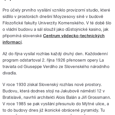
Pro účely prvního vysílání vzniklo provizorní studio, které
sídlilo v prostorách dnešní Moyzesovy síně v budově
Filozofické fakulty Univerzity Komenského. V té době šlo
o vládní budovu a sál sloužil jako důstojnické kasino, jak
připomíná slovenské
Centrum vědecko-technických
informací
.
Až do října vysílal rozhlas každý druhý den. Každodenní
program odstartoval 2. října 1926 přenosem opery La
traviata od Giuseppe Verdiho ze Slovenského národního
divadla.
V roce 1930 získal Slovenský rozhlas nové prostory.
Budovu, která dodnes stojí na Jakubově náměstí 12 v
Bratislavě, navrhli architekti Alois Balán a Jiří Grossmann.
V roce 1985 se pak vysílání přesunulo do Mýtné ulice, a
to do budovy dnes již ikonické obrácené pyramidy. Tu