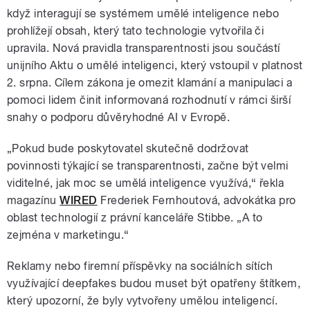
když interagují se systémem umělé inteligence nebo
prohlížejí obsah, který tato technologie vytvořila či
upravila. Nová pravidla transparentnosti jsou součástí
unijního Aktu o umělé inteligenci, který vstoupil v platnost
2. srpna. Cílem zákona je omezit klamání a manipulaci a
pomoci lidem činit informovaná rozhodnutí v rámci širší
snahy o podporu důvěryhodné AI v Evropě.
„Pokud bude poskytovatel skutečně dodržovat
povinnosti týkající se transparentnosti, začne být velmi
viditelné, jak moc se umělá inteligence využívá,“ řekla
magazínu
WIRED
Frederiek Fernhoutová, advokátka pro
oblast technologií z právní kanceláře Stibbe. „A to
zejména v marketingu.“
Reklamy nebo firemní příspěvky na sociálních sítích
využívající deepfakes budou muset být opatřeny štítkem,
který upozorní, že byly vytvořeny umělou inteligencí.