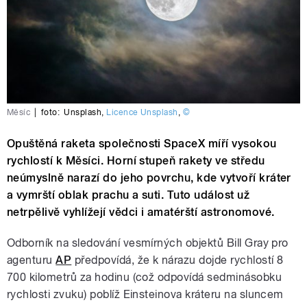
Měsíc
|
foto:
Unsplash
,
Licence Unsplash
,
©
Opuštěná raketa společnosti SpaceX míří vysokou
rychlostí k Měsíci. Horní stupeň rakety ve středu
neúmyslně narazí do jeho povrchu, kde vytvoří kráter
a vymrští oblak prachu a suti. Tuto událost už
netrpělivě vyhlížejí vědci i amatérští astronomové.
Odborník na sledování vesmírných objektů Bill Gray pro
agenturu
AP
předpovídá, že k nárazu dojde rychlostí 8
700 kilometrů za hodinu (což odpovídá sedminásobku
rychlosti zvuku) poblíž Einsteinova kráteru na sluncem