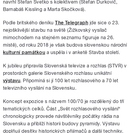
navrhl Štefan Svetko s kolektivem (Štefan Ďurkovič,
Barnabáš Kissling a Marta Skočková).
Podle britského deníku
The Telegraph
jde sice o 23.
nejošklivější stavbu na světě (Žižkovský vysílač
mimochodem na stejném seznamu figuruje na 26.
místě), od roku 2018 je však budova slovenskou národní
kulturní památkou
a uspěla i v anketě Stavba století.
K jubileu připravila Slovenská televize a rozhlas (STVR) v
prostorách galerie Slovenského rozhlasu unikátní
výstavu
. Připomíná si jí 100 let rozhlasového a 70 let
televizního vysílání na Slovensku.
Koncept expozice s názvem 100/70 je rozdělený do tří
tematických celků. Část „Svět rozhlasového vysílání“
chronologicky provede návštěvníky počátky rádia na
Slovensku a přiblíží historii budovy pyramidy. Výstavu
doplňují desítky historických přijímačů a další techniky.