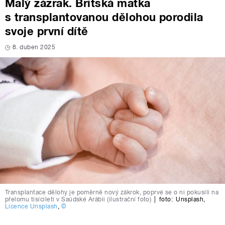
Malý zázrak. Britská matka
s transplantovanou dělohou porodila
svoje první dítě
8. duben 2025
Transplantace dělohy je poměrně nový zákrok, poprvé se o ni pokusili na
přelomu tisíciletí v Saúdské Arábii (ilustrační foto)
|
foto:
Unsplash
,
Licence Unsplash
,
©