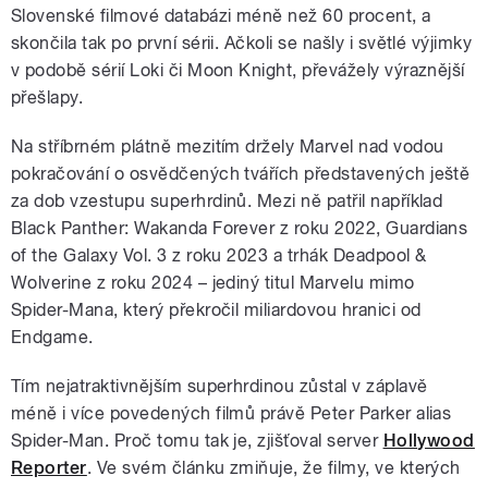
Slovenské filmové databázi méně než 60 procent, a
skončila tak po první sérii. Ačkoli se našly i světlé výjimky
v podobě sérií Loki či Moon Knight, převážely výraznější
přešlapy.
Na stříbrném plátně mezitím držely Marvel nad vodou
pokračování o osvědčených tvářích představených ještě
za dob vzestupu superhrdinů. Mezi ně patřil například
Black Panther: Wakanda Forever z roku 2022, Guardians
of the Galaxy Vol. 3 z roku 2023 a trhák Deadpool &
Wolverine z roku 2024 – jediný titul Marvelu mimo
Spider-Mana, který překročil miliardovou hranici od
Endgame.
Tím nejatraktivnějším superhrdinou zůstal v záplavě
méně i více povedených filmů právě Peter Parker alias
Spider-Man. Proč tomu tak je, zjišťoval server
Hollywood
Reporter
. Ve svém článku zmiňuje, že filmy, ve kterých