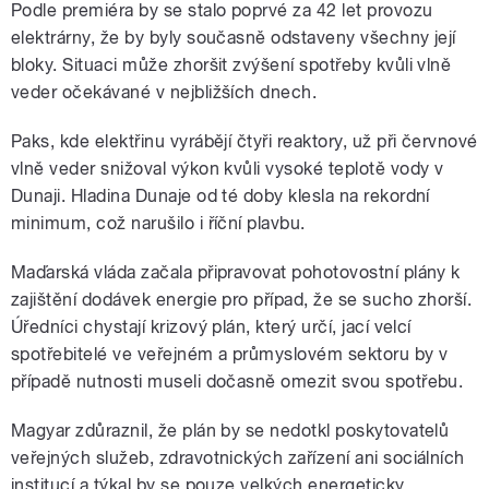
Podle premiéra by se stalo poprvé za 42 let provozu
elektrárny, že by byly současně odstaveny všechny její
bloky. Situaci může zhoršit zvýšení spotřeby kvůli vlně
veder očekávané v nejbližších dnech.
Paks, kde elektřinu vyrábějí čtyři reaktory, už při červnové
vlně veder snižoval výkon kvůli vysoké teplotě vody v
Dunaji. Hladina Dunaje od té doby klesla na rekordní
minimum, což narušilo i říční plavbu.
Maďarská vláda začala připravovat pohotovostní plány k
zajištění dodávek energie pro případ, že se sucho zhorší.
Úředníci chystají krizový plán, který určí, jací velcí
spotřebitelé ve veřejném a průmyslovém sektoru by v
případě nutnosti museli dočasně omezit svou spotřebu.
Magyar zdůraznil, že plán by se nedotkl poskytovatelů
veřejných služeb, zdravotnických zařízení ani sociálních
institucí a týkal by se pouze velkých energeticky