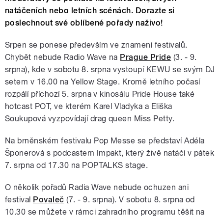
natáčeních nebo letních scénách. Dorazte si
poslechnout své oblíbené pořady naživo!
Srpen se ponese především ve znamení festivalů.
Chybět nebude Radio Wave na
Prague Pride
(3. - 9.
srpna), kde v sobotu 8. srpna vystoupí KEWU se svým DJ
setem v 16.00 na Yellow Stage. Kromě letního počasí
rozpálí příchozí 5. srpna v kinosálu Pride House také
hotcast POT, ve kterém Karel Vladyka a Eliška
Soukupová vyzpovídají drag queen Miss Petty.
Na brněnském festivalu Pop Messe se představí Adéla
Šponerová s podcastem Impakt, který živě natáčí v pátek
7. srpna od 17.30 na POPTALKS stage.
O několik pořadů Radia Wave nebude ochuzen ani
festival
Povaleč
(7. - 9. srpna). V sobotu 8. srpna od
10.30 se můžete v rámci zahradního programu těšit na