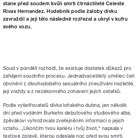
stane před soudem kvůli smrti čtrnáctileté Celeste
Rivas Hernandez. Hudebník podle žaloby dívku
zavraždil a její tělo následně rozřezal a ukryl v kufru
svého vozu.
Soud v pondělí rozhodl, že existuje dostatek důkazů pro
zahájení soudního procesu. Jednadvacetiletý umělec čelí
obvinění z dlouhodobého sexuálního zneužívání nezletilé,
její vraždy a z nezákonného zohavení jejích ostatků.
Podle vyšetřovatelů dívka loňského dubna, jen několik
dní před vydáním Burkeho debutového studiového alba,
zpěvákovi vyhrožovala zveřejněním informací o jejich
vztahu. „Ukončím tvou kariéru i tvůj život,“ napsala v
textové zprávě, kterou odeslala noc před svou smrtí,