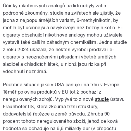
Účinky nikotinových analogů na lidi nebyly zatím
podrobně zkoumány, studie na zvířatech ale zjistily, že
jedna z nejpopulárnějších variant, 6-methylnikotin, by
mohla být účinnější a návykovější než běžný nikotin. E-
cigarety obsahující nikotinové analogy mohou uživatele
vystavit také dalším záhadným chemikáliím. Jedna studie
z roku 2024 ukázala, že někteří výrobci prodávali e-
cigarety s neoznačenými přísadami včetně umělých
sladidel a chladicích látek, u nichž jsou rizika při
vdechnutí neznámá.
Podobná situace jako v USA panuje i na trhu v Evropě.
Téměř polovina produktů v EU totiž pochází z
neregulovaných zdrojů. Vyplývá to z nové
studie
ústavu
Fraunhofer IIS, která zkoumá tržní struktury,
dodavatelské řetězce a země původu. Zhruba 90
procent tohoto neregulovaného zboží, jehož celková
hodnota se odhaduje na 6,6 miliardy eur (v přepočtu