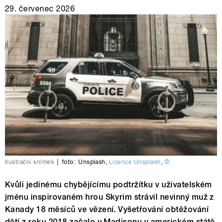
29. červenec 2026
Ilustrační snímek
|
foto:
Unsplash
,
Licence Unsplash
,
©
Kvůli jedinému chybějícímu podtržítku v uživatelském
jménu inspirovaném hrou Skyrim strávil nevinný muž z
Kanady 18 měsíců ve vězení. Vyšetřování obtěžování
dětí z roku 2018 začalo v Madisonu v americkém státě