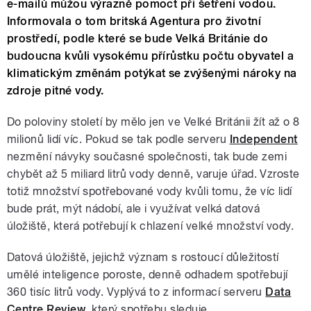
e-mailů můžou výrazně pomoct při šetření vodou.
Informovala o tom britská Agentura pro životní
prostředí, podle které se bude Velká Británie do
budoucna kvůli vysokému přírůstku počtu obyvatel a
klimatickým změnám potýkat se zvýšenými nároky na
zdroje pitné vody.
Do poloviny století by mělo jen ve Velké Británii žít až o 8
milionů lidí víc. Pokud se tak podle serveru
Independent
nezmění návyky současné společnosti, tak bude zemi
chybět až 5 miliard litrů vody denně, varuje úřad. Vzroste
totiž množství spotřebované vody kvůli tomu, že víc lidí
bude prát, mýt nádobí, ale i využívat velká datová
úložiště, která potřebují k chlazení velké množství vody.
Datová úložiště, jejichž význam s rostoucí důležitostí
umělé inteligence poroste, denně odhadem spotřebují
360 tisíc litrů vody. Vyplývá to z informací serveru
Data
Centre Review
, který spotřebu sleduje.