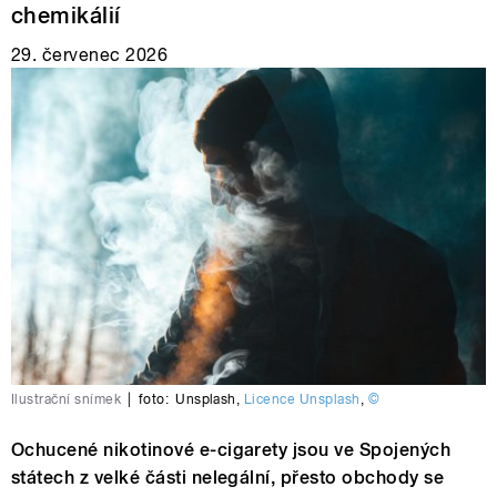
chemikálií
29. červenec 2026
Ilustrační snímek
|
foto:
Unsplash
,
Licence Unsplash
,
©
Ochucené nikotinové e-cigarety jsou ve Spojených
státech z velké části nelegální, přesto obchody se