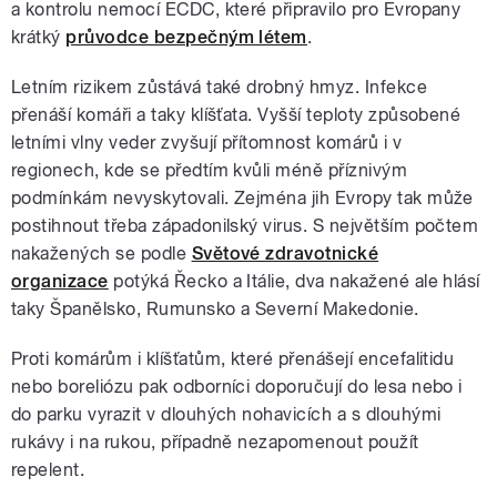
a kontrolu nemocí ECDC, které připravilo pro Evropany
krátký
průvodce bezpečným létem
.
Letním rizikem zůstává také drobný hmyz. Infekce
přenáší komáři a taky klíšťata. Vyšší teploty způsobené
letními vlny veder zvyšují přítomnost komárů i v
regionech, kde se předtím kvůli méně příznivým
podmínkám nevyskytovali. Zejména jih Evropy tak může
postihnout třeba západonilský virus. S největším počtem
nakažených se podle
Světové zdravotnické
organizace
potýká Řecko a Itálie, dva nakažené ale hlásí
taky Španělsko, Rumunsko a Severní Makedonie.
Proti komárům i klíšťatům, které přenášejí encefalitidu
nebo boreliózu pak odborníci doporučují do lesa nebo i
do parku vyrazit v dlouhých nohavicích a s dlouhými
rukávy i na rukou, případně nezapomenout použít
repelent.