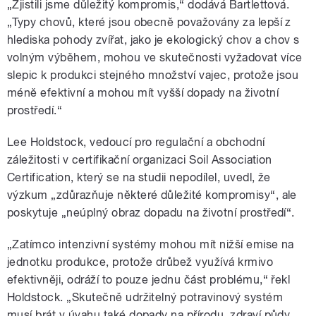
„Zjistili jsme důležitý kompromis,“ dodává Bartlettová.
„Typy chovů, které jsou obecně považovány za lepší z
hlediska pohody zvířat, jako je ekologický chov a chov s
volným výběhem, mohou ve skutečnosti vyžadovat více
slepic k produkci stejného množství vajec, protože jsou
méně efektivní a mohou mít vyšší dopady na životní
prostředí.“
Lee Holdstock, vedoucí pro regulační a obchodní
záležitosti v certifikační organizaci Soil Association
Certification, který se na studii nepodílel, uvedl, že
výzkum „zdůrazňuje některé důležité kompromisy“, ale
poskytuje „neúplný obraz dopadu na životní prostředí“.
„Zatímco intenzivní systémy mohou mít nižší emise na
jednotku produkce, protože drůbež využívá krmivo
efektivněji, odráží to pouze jednu část problému,“ řekl
Holdstock. „Skutečně udržitelný potravinový systém
musí brát v úvahu také dopady na přírodu, zdraví půdy,