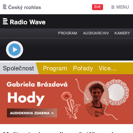
Přejít k hlavnímu obsahu
MENU
ŽIVĚ
PROGRAM
AUDIOARCHIV
KAMERY
Společnost
Program
Pořady
Více
…