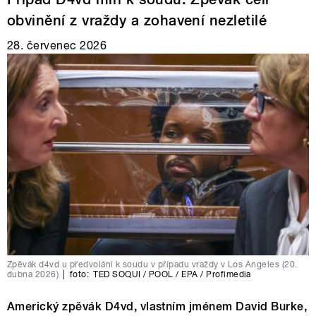
obvinění z vraždy a zohavení nezletilé
28. červenec 2026
Zpěvák d4vd u předvolání k soudu v případu vraždy v Los Angeles (20.
dubna 2026)
|
foto:
TED SOQUI / POOL / EPA / Profimedia
Americký zpěvák D4vd, vlastním jménem David Burke,