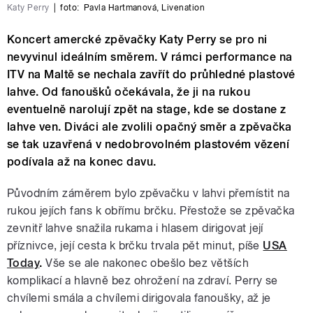
Katy Perry
|
foto:
Pavla Hartmanová
,
Livenation
Koncert amercké zpěvačky Katy Perry se pro ni
nevyvinul ideálním směrem. V rámci performance na
ITV na Maltě se nechala zavřít do průhledné plastové
lahve. Od fanoušků očekávala, že ji na rukou
eventuelně narolují zpět na stage, kde se dostane z
lahve ven. Diváci ale zvolili opačný směr a zpěvačka
se tak uzavřená v nedobrovolném plastovém vězení
podívala až na konec davu.
Původním záměrem bylo zpěvačku v lahvi přemístit na
rukou jejích fans k obřímu brčku. Přestože se zpěvačka
zevnitř lahve snažila rukama i hlasem dirigovat její
příznivce, její cesta k brčku trvala pět minut, píše
USA
Today
.
Vše se ale nakonec obešlo bez větších
komplikací a hlavně bez ohrožení na zdraví. Perry se
chvílemi smála a chvílemi dirigovala fanoušky, až je