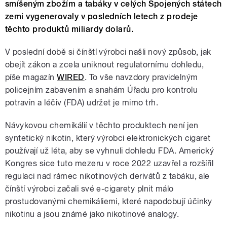
smíšeným zbožím a tabáky v celých Spojených státech
zemi vygenerovaly v posledních letech z prodeje
těchto produktů miliardy dolarů.
V poslední době si čínští výrobci našli nový způsob, jak
obejít zákon a zcela uniknout regulatornímu dohledu,
píše magazín
WIRED
. To vše navzdory pravidelným
policejním zabavením a snahám Úřadu pro kontrolu
potravin a léčiv (FDA) udržet je mimo trh.
Návykovou chemikálií v těchto produktech není jen
syntetický nikotin, který výrobci elektronických cigaret
používají už léta, aby se vyhnuli dohledu FDA. Americký
Kongres sice tuto mezeru v roce 2022 uzavřel a rozšířil
regulaci nad rámec nikotinových derivátů z tabáku, ale
čínští výrobci začali své e-cigarety plnit málo
prostudovanými chemikáliemi, které napodobují účinky
nikotinu a jsou známé jako nikotinové analogy.