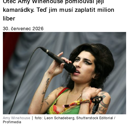
Otec Amy Winehouse pomlouval její
kamarádky. Teď jim musí zaplatit milion
liber
30. červenec 2026
Amy Winehouse
|
foto:
Leon Schadeberg
,
Shutterstock Editorial /
Profimedia