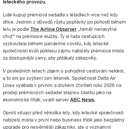
leteckého provozu.
Lidé kupují prémiová sedadla v letadlech více než kdy
dříve. Jedním z důvodů růstu poptávky po pohodlí během
letu je podle
The Airline Observer
„téměř nenasytná
chuť“ na prémiové služby. Ty si řada cestujících
vyzkoušela během pandemie covidu, kdy letecké
společnosti kvůli poklesu zájmu nabízely prémiová místa
za dostupnější ceny, aby přilákaly zákazníky.
V posledních letech zájem o pohodlné cestování neklesl,
a to ani po zvýšení cen letenek. Společnost Delta Air
Lines vydělala v prvním a druhém čtvrtletí roku 2026 na
prodeji prémiových sedadel stejnou částku jako na
ekonomické třídě, uvádí server
ABC
News
.
Oproti situaci před několika lety, kdy letecké společnosti
nabízely místa v první nebo business třídě jako bezplatný
upgrade pro nejvěrnější zákazníky, jde o významný