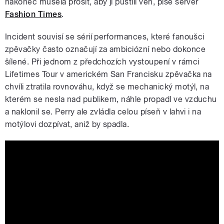
nakonec musela prosit, aby ji pustili ven, píše server
Fashion Times
.
Incident souvisí se sérií performances, které fanoušci
zpěvačky často označují za ambiciózní nebo dokonce
šílené. Při jednom z předchozích vystoupení v rámci
Lifetimes Tour v americkém San Francisku zpěvačka na
chvíli ztratila rovnováhu, když se mechanický motýl, na
kterém se nesla nad publikem, náhle propadl ve vzduchu
a naklonil se. Perry ale zvládla celou píseň v lahvi i na
motýlovi dozpívat, aniž by spadla.
KATY PERRY INSIDE AN INFLATABLE
WATER BOTTLE KATY PERRY OUT OF
THE OFFICE ISLE OF MTV 2026