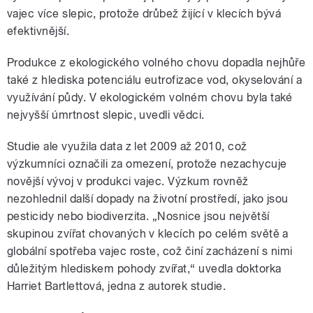
vajec více slepic, protože drůbež žijící v klecích bývá
efektivnější.
Produkce z ekologického volného chovu dopadla nejhůře
také z hlediska potenciálu eutrofizace vod, okyselování a
využívání půdy. V ekologickém volném chovu byla také
nejvyšší úmrtnost slepic, uvedli vědci.
Studie ale využila data z let 2009 až 2010, což
výzkumníci označili za omezení, protože nezachycuje
novější vývoj v produkci vajec. Výzkum rovněž
nezohlednil další dopady na životní prostředí, jako jsou
pesticidy nebo biodiverzita. „Nosnice jsou největší
skupinou zvířat chovaných v klecích po celém světě a
globální spotřeba vajec roste, což činí zacházení s nimi
důležitým hlediskem pohody zvířat,“ uvedla doktorka
Harriet Bartlettová, jedna z autorek studie.