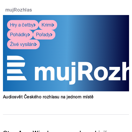
mujRozhlas
Hry a četby
Krimi
Pohádky
Pořady
Živé vysílání
Audiosvět Českého rozhlasu na jednom místě