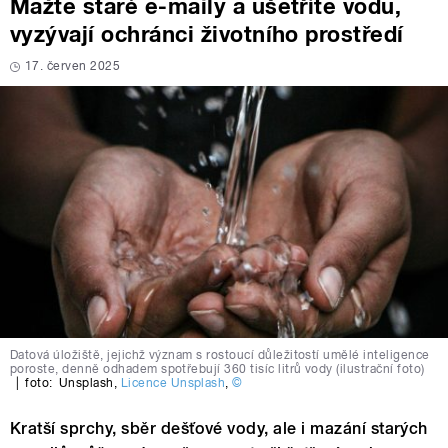
Mažte staré e-maily a ušetříte vodu,
vyzývají ochránci životního prostředí
17. červen 2025
Datová úložiště, jejichž význam s rostoucí důležitostí umělé inteligence
poroste, denně odhadem spotřebují 360 tisíc litrů vody (ilustrační foto)
|
foto:
Unsplash
,
Licence Unsplash
,
©
Kratší sprchy, sběr dešťové vody, ale i mazání starých