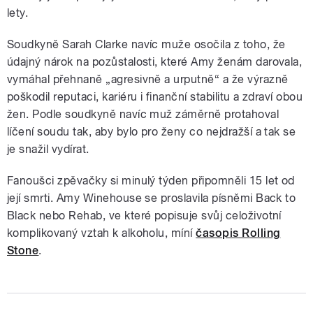
lety.
Soudkyně Sarah Clarke navíc muže osočila z toho, že
údajný nárok na pozůstalosti, které Amy ženám darovala,
vymáhal přehnaně „agresivně a urputně“ a že výrazně
poškodil reputaci, kariéru i finanční stabilitu a zdraví obou
žen. Podle soudkyně navíc muž záměrně protahoval
líčení soudu tak, aby bylo pro ženy co nejdražší a tak se
je snažil vydírat.
Fanoušci zpěvačky si minulý týden připomněli 15 let od
její smrti. Amy Winehouse se proslavila písněmi Back to
Black nebo Rehab, ve které popisuje svůj celoživotní
komplikovaný vztah k alkoholu, míní
časopis Rolling
Stone
.