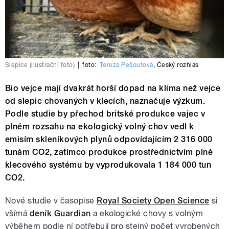
Slepice (ilustrační foto)
|
foto:
Tereza Pešoutová
,
Český rozhlas
Bio vejce mají dvakrát horší dopad na klima než vejce
od slepic chovaných v klecích, naznačuje výzkum.
Podle studie by přechod britské produkce vajec v
plném rozsahu na ekologický volný chov vedl k
emisím skleníkových plynů odpovídajícím 2 316 000
tunám CO2, zatímco produkce prostřednictvím plně
klecového systému by vyprodukovala 1 184 000 tun
CO2.
Nové studie v časopise
Royal Society Open Science
si
všímá
deník Guardian
a ekologické chovy s volným
výběhem podle ní potřebují pro stejný počet vyrobených