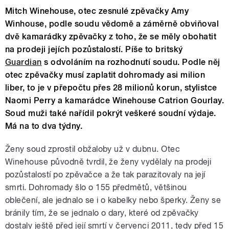
Mitch Winehouse, otec zesnulé zpěvačky Amy
Winhouse, podle soudu vědomě a záměrně obviňoval
dvě kamarádky zpěvačky z toho, že se měly obohatit
na prodeji jejích pozůstalostí. Píše to britský
Guardian
s odvoláním na rozhodnutí soudu. Podle něj
otec zpěvačky musí zaplatit dohromady asi milion
liber, to je v přepočtu přes 28 milionů korun, stylistce
Naomi Perry a kamarádce Winehouse Catrion Gourlay.
Soud muži také nařídil pokrýt veškeré soudní výdaje.
Má na to dva týdny.
Ženy soud zprostil obžaloby už v dubnu. Otec
Winehouse původně tvrdil, že ženy vydělaly na prodeji
pozůstalostí po zpěvačce a že tak parazitovaly na její
smrti. Dohromady šlo o 155 předmětů, většinou
oblečení, ale jednalo se i o kabelky nebo šperky. Ženy se
bránily tím, že se jednalo o dary, které od zpěvačky
dostaly ještě před její smrtí v červenci 2011, tedy před 15