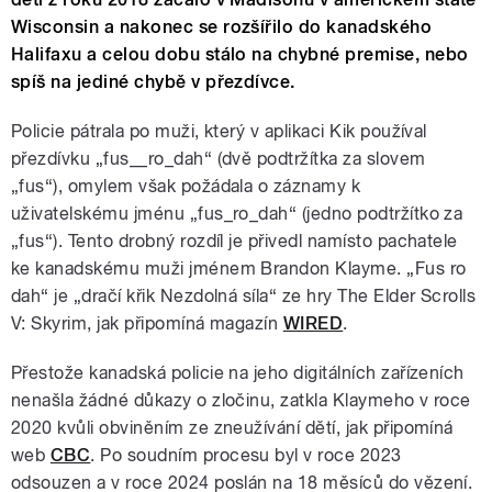
Wisconsin a nakonec se rozšířilo do kanadského
Halifaxu a celou dobu stálo na chybné premise, nebo
spíš na jediné chybě v přezdívce.
Policie pátrala po muži, který v aplikaci Kik používal
přezdívku „fus__ro_dah“ (dvě podtržítka za slovem
„fus“), omylem však požádala o záznamy k
uživatelskému jménu „fus_ro_dah“ (jedno podtržítko za
„fus“). Tento drobný rozdíl je přivedl namísto pachatele
ke kanadskému muži jménem Brandon Klayme. „Fus ro
dah“ je „dračí křik Nezdolná síla“ ze hry The Elder Scrolls
V: Skyrim, jak připomíná magazín
WIRED
.
Přestože kanadská policie na jeho digitálních zařízeních
nenašla žádné důkazy o zločinu, zatkla Klaymeho v roce
2020 kvůli obviněním ze zneužívání dětí, jak připomíná
web
CBC
. Po soudním procesu byl v roce 2023
odsouzen a v roce 2024 poslán na 18 měsíců do vězení.