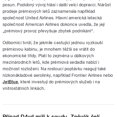
posun. Podobný vývoj hlásí i další velcí dopravci. Nárůst
prodeje prémiových letů zaznamenala například
společnost United Airlines. Hlavní americká letecká
společnost American Airlines dokonce uvedla, že její
„prémiový provoz převyšuje zbytek podnikání“.
Odborníci tvrdí, že jakmile cestující jednou vyzkouší
prémiovou kabinu, je mnohem těžší se vrátit do
ekonomické třídy. Platí to zejména u dálkových
mezinárodních letů, kde prémiová sedadla nabízí ​​i
možnost rozložení. Na rostoucí poptávku reagují také
nízkonákladové aerolinky, například Frontier Airlines nebo
JetBlue
, které investují do prémiových služeb i na
vnitrostátních linkách.
Případ D4vd míří k soudu. Zpěvák čelí