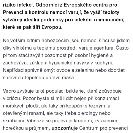
riziko infekcí. Odborníci z Evropského centra pro
Prevenci a kontrolu nemocí varují, že vyšší teploty
vytvářejí ideální podmínky pro infekční onemocnění,
které se pak šíří Evropou.
Největším letním nebezpečím jsou nemoci šířící se jídlem
díky vlhkému a teplému prostředí, varuje agentura. Často
přitom stačí zvýšit pozornost při osobní hygieně a
zachovávat základní hygienické návyky v kuchyni.
Například správně omýt ovoce a zeleninu nebo dodržet
správnou tepelnou úpravu masa.
Vedro zvyšuje také populaci bakterie, která způsobuje
vibriózu. Pozor byste si měli dát nejen při konzumaci
mořských plodů, ale taky při koupání s řeznými a
otevřenými ranami, ale taky třeba piercingy nebo
škrábanci. Vibrióza se projevuje křečemi, zvracením,
horečkou a průjmem,
upozorňuje
Centrum pro prevenci