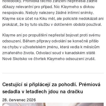
notebooky. Prohlídka těchto zařízení nepřinesla žádné
důkazy relevantní pro případ. Nic Klaymeho s dívkou
nespojovalo. Nebyly nalezeny žádné intimní snímky.
Klayme sice účet na Kiku měl, ale policisté nedokázali ani
prokázat, že by tuto službu v dotčeném období používal.
Klayme ani po propuštění nepřestal bojovat proti svému
odsouzení. Během přípravy odvolání se konečně přišlo
na chybu v uživatelském jménu, která vedla k měsícům
zmařeného života. Odvolací soud v kanadském státě
Nové Skotsko ve čtvrtek Klaymeho odsouzení zrušil.
Cestující si připlácejí za pohodlí. Prémiová
sedadla v letadlech jdou na dračku
28. červenec 2026